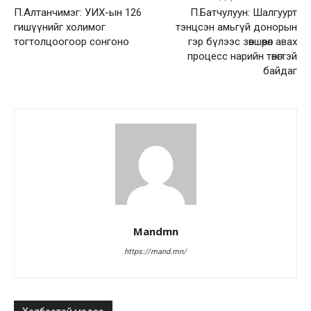
П.Алтанчимэг: УИХ-ын 126
П.Батчулуун: Шалгуурт
гишүүнийг холимог
тэнцсэн амьгүй донорын
тогтолцоогоор сонгоно
гэр бүлээс зөвшөөрөл авах
процесс нарийн төвөгтэй
байдаг
Mandmn
https://mand.mn/