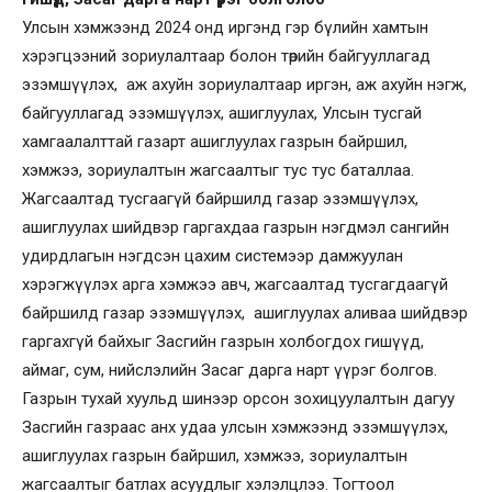
Улсын хэмжээнд 2024 онд иргэнд гэр бүлийн хамтын
хэрэгцээний зориулалтаар болон төрийн байгууллагад
эзэмшүүлэх, аж ахуйн зориулалтаар иргэн, аж ахуйн нэгж,
байгууллагад эзэмшүүлэх, ашиглуулах, Улсын тусгай
хамгаалалттай газарт ашиглуулах газрын байршил,
хэмжээ, зориулалтын жагсаалтыг тус тус баталлаа.
Жагсаалтад тусгаагүй байршилд газар эзэмшүүлэх,
ашиглуулах шийдвэр гаргахдаа газрын нэгдмэл сангийн
удирдлагын нэгдсэн цахим системээр дамжуулан
хэрэгжүүлэх арга хэмжээ авч, жагсаалтад тусгагдаагүй
байршилд газар эзэмшүүлэх, ашиглуулах аливаа шийдвэр
гаргахгүй байхыг Засгийн газрын холбогдох гишүүд,
аймаг, сум, нийслэлийн Засаг дарга нарт үүрэг болгов.
Газрын тухай хуульд шинээр орсон зохицуулалтын дагуу
Засгийн газраас анх удаа улсын хэмжээнд эзэмшүүлэх,
ашиглуулах газрын байршил, хэмжээ, зориулалтын
жагсаалтыг батлах асуудлыг хэлэлцлээ. Тогтоол