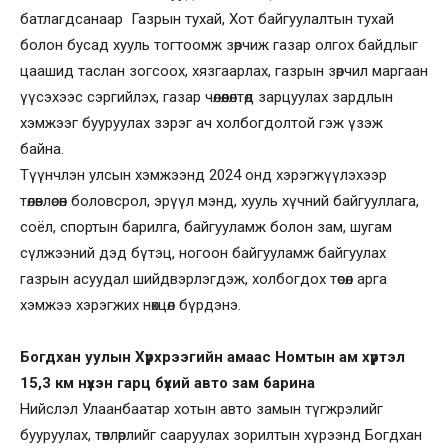
батлагдсанаар Газрын тухай, Хот байгуулалтын тухай
болон бусад хууль тогтоомж зөрчиж газар олгох байдлыг
цаашид таслан зогсоох, хязгаарлах, газрын зөрчил маргаан
үүсэхээс сэргийлэх, газар чөлөөлөлтөд зарцуулах зардлын
хэмжээг бууруулах зэрэг ач холбогдолтой гэж үзэж
байна.
Түүнчлэн улсын хэмжээнд 2024 онд хэрэгжүүлэхээр
төлөвлөсөн боловсрол, эрүүл мэнд, хууль хүчний байгууллага,
соёл, спортын барилга, байгууламж болон зам, шугам
сүлжээний дэд бүтэц, ногоон байгууламж байгуулах
газрын асуудал шийдвэрлэгдэж, холбогдох төсөл арга
хэмжээ хэрэгжих нөхцөл бүрдэнэ.
Богдхан уулын Хүрхрээгийн амаас Номтын ам хүртэл
15,3 км нүхэн гарц бүхий авто зам барина
Нийслэл Улаанбаатар хотын авто замын түгжрэлийг
бууруулах, төвлөрлийг сааруулах зорилтын хүрээнд Богдхан