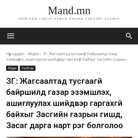
Mand.mn
Нийгэмд гэрэл нэмнэ-Оюуны гэрлийг асаана
Нүүр хуудас
Мэдээ
ЗГ: Жагсаалтад тусгаагүй байршилд газар
эзэмшүүлэх, ашиглуулах шийдвэр гаргахгүй байхыг Засгийн газрын...
Мэдээ
Нийгэм
ЗГ: Жагсаалтад тусгаагүй
байршилд газар эзэмшүүлэх,
ашиглуулах шийдвэр гаргахгүй
байхыг Засгийн газрын гишүүд,
Засаг дарга нарт үүрэг болголоо