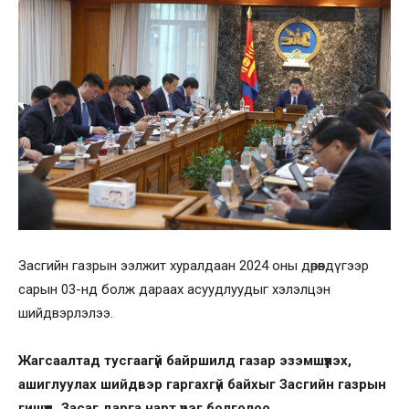
Засгийн газрын ээлжит хуралдаан 2024 оны дөрөвдүгээр
сарын 03-нд болж дараах асуудлуудыг хэлэлцэн
шийдвэрлэлээ.
Жагсаалтад тусгаагүй байршилд газар эзэмшүүлэх,
ашиглуулах шийдвэр гаргахгүй байхыг Засгийн газрын
гишүүд, Засаг дарга нарт үүрэг болголоо