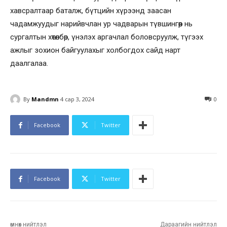
хавсралтаар баталж, бүтцийн хүрээнд заасан
чадамжуудыг нарийвчлан ур чадварын түвшингөөр нь
сургалтын хөтөлбөр, үнэлэх аргачлал боловсруулж, түгээх
ажлыг зохион байгуулахыг холбогдох сайд нарт
даалгалаа.
By
Mandmn
4 сар 3, 2024
0
Facebook
Twitter
Facebook
Twitter
өмнөх нийтлэл
Дараагийн нийтлэл