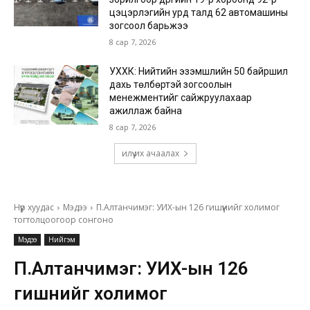
цэцэрлэгийн урд талд 62 автомашины
зогсоол барьжээ
8 сар 7, 2026
УХХК: Нийтийн эзэмшлийн 50 байршил
дахь төлбөртэй зогсоолын
менежментийг сайжруулахаар
ажиллаж байна
8 сар 7, 2026
илүү их ачаалах