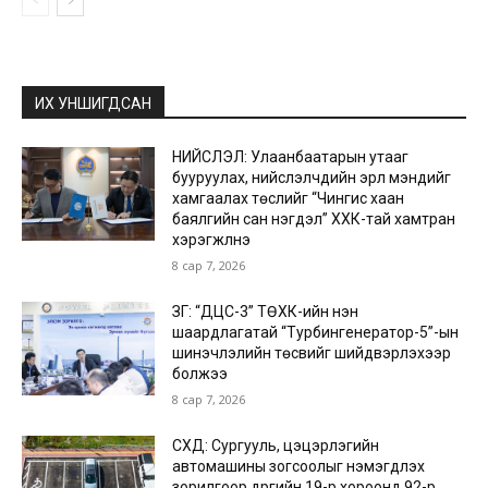
ИХ УНШИГДСАН
НИЙСЛЭЛ: Улаанбаатарын утааг
бууруулах, нийслэлчүүдийн эрүүл мэндийг
хамгаалах төслийг “Чингис хаан
баялгийн сан нэгдэл” ХХК-тай хамтран
хэрэгжүүлнэ
8 сар 7, 2026
ЗГ: “ДЦС-3” ТӨХК-ийн нэн
шаардлагатай “Турбингенератор-5”-ын
шинэчлэлийн төсвийг шийдвэрлэхээр
болжээ
8 сар 7, 2026
СХД: Сургууль, цэцэрлэгийн
автомашины зогсоолыг нэмэгдүүлэх
зорилгоор дүүргийн 19-р хороонд 92-р