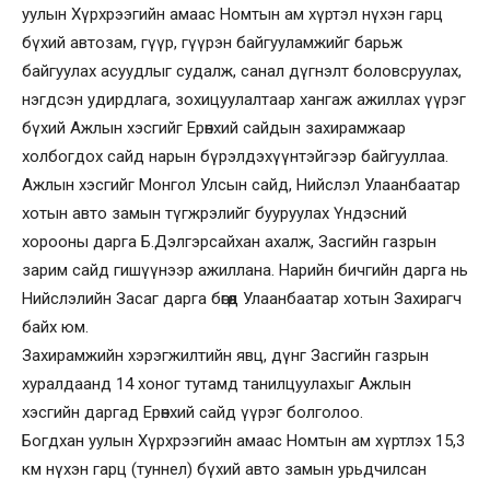
уулын Хүрхрээгийн амаас Номтын ам хүртэл нүхэн гарц
бүхий автозам, гүүр, гүүрэн байгууламжийг барьж
байгуулах асуудлыг судалж, санал дүгнэлт боловсруулах,
нэгдсэн удирдлага, зохицуулалтаар хангаж ажиллах үүрэг
бүхий Ажлын хэсгийг Ерөнхий сайдын захирамжаар
холбогдох сайд нарын бүрэлдэхүүнтэйгээр байгууллаа.
Ажлын хэсгийг Монгол Улсын сайд, Нийслэл Улаанбаатар
хотын авто замын түгжрэлийг бууруулах Үндэсний
хорооны дарга Б.Дэлгэрсайхан ахалж, Засгийн газрын
зарим сайд гишүүнээр ажиллана. Нарийн бичгийн дарга нь
Нийслэлийн Засаг дарга бөгөөд Улаанбаатар хотын Захирагч
байх юм.
Захирамжийн хэрэгжилтийн явц, дүнг Засгийн газрын
хуралдаанд 14 хоног тутамд танилцуулахыг Ажлын
хэсгийн даргад Ерөнхий сайд үүрэг болголоо.
Богдхан уулын Хүрхрээгийн амаас Номтын ам хүртлэх 15,3
км нүхэн гарц (туннел) бүхий авто замын урьдчилсан