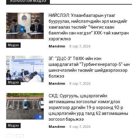
Холбоотой мэдээ
НИЙСЛЭЛ: Улаанбаатарын утааг
бууруулах, нийслэлчүүдийн эрүүл мэндийг
хамгаалах төслийг “Чингис хаан
баялгийн сан нэгдэл” ХХК-тай хамтран
хэрэгжүүлнэ
Мэдээ
Mandmn
-
8 сар 7, 2026
ЗГ: “ДЦС-3” ТӨХК-ийн нэн
шаардлагатай “Турбингенератор-5”-ын
шинэчлэлийн төсвийг шийдвэрлэхээр
болжээ
Мэдээ
Mandmn
-
8 сар 7, 2026
СХД: Сургууль, цэцэрлэгийн
автомашины зогсоолыг нэмэгдүүлэх
зорилгоор дүүргийн 19-р хороонд 92-р
цэцэрлэгийн урд талд 62 автомашины
зогсоол барьжээ
Мэдээ
Mandmn
-
8 сар 7, 2026