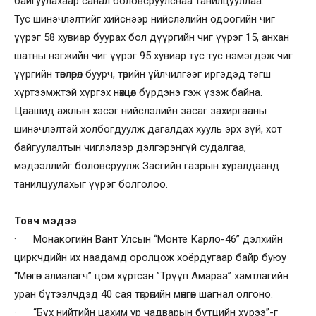
байгуулахаар санал боловсруулснаа танилцууллаа.
Тус шинэчлэлтийг хийснээр нийслэлийн одоогийн чиг
үүрэг 58 хувиар буурах бол дүүргийн чиг үүрэг 15, анхан
шатны нэгжийн чиг үүрэг 95 хувиар тус тус нэмэгдэж чиг
үүргийн төвлөрөл буурч, төрийн үйлчилгээг иргэдэд тэгш
хүртээмжтэй хүргэх нөхцөл бүрдэнэ гэж үзэж байна.
Цаашид ажлын хэсэг нийслэлийн засаг захиргааны
шинэчлэлтэй холбогдуулж дагалдах хууль эрх зүй, хот
байгуулалтын чиглэлээр дэлгэрэнгүй судалгаа,
мэдээллийг боловсруулж Засгийн газрын хуралдаанд
танилцуулахыг үүрэг болголоо.
Товч мэдээ
· Монакогийн Вант Улсын “Монте Карло-46” дэлхийн
циркчдийн их наадамд оролцож хоёрдугаар байр буюу
“Мөнгөн алиалагч” цом хүртсэн ”Трүүп Амараа” хамтлагийн
уран бүтээлчдэд 40 сая төгрөгийн мөнгөн шагнал олгоно.
· “Бүх нийтийн цахим ур чадварын бүтцийн хүрээ”-г