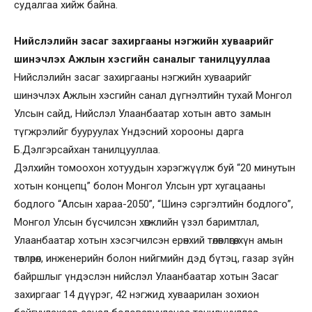
судалгаа хийж байна.
Нийслэлийн засаг захиргааны нэгжийн хуваарийг
шинэчлэх Ажлын хэсгийн саналыг танилцууллаа
Нийслэлийн засаг захиргааны нэгжийн хуваарийг
шинэчлэх Ажлын хэсгийн санал дүгнэлтийн тухай Монгол
Улсын сайд, Нийслэл Улаанбаатар хотын авто замын
түгжрэлийг бууруулах Үндэсний хорооны дарга
Б.Дэлгэрсайхан танилцууллаа.
Дэлхийн томоохон хотуудын хэрэгжүүлж буй “20 минутын
хотын концепц” болон Монгол Улсын урт хугацааны
бодлого “Алсын хараа-2050”, “Шинэ сэргэлтийн бодлого”,
Монгол Улсын бүсчилсэн хөгжлийн үзэл баримтлал,
Улаанбаатар хотын хэсэгчилсэн ерөнхий төлөвлөгөө, хүн амын
төвлөрөл, инженерийн болон нийгмийн дэд бүтэц, газар зүйн
байршлыг үндэслэн нийслэл Улаанбаатар хотын Засаг
захиргааг 14 дүүрэг, 42 нэгжид хуваарилан зохион