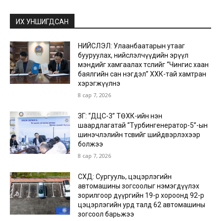
ИХ УНШИГДСАН
НИЙСЛЭЛ: Улаанбаатарын утааг
бууруулах, нийслэлчүүдийн эрүүл
мэндийг хамгаалах төслийг “Чингис хаан
баялгийн сан нэгдэл” ХХК-тай хамтран
хэрэгжүүлнэ
8 сар 7, 2026
ЗГ: “ДЦС-3” ТӨХК-ийн нэн
шаардлагатай “Турбингенератор-5”-ын
шинэчлэлийн төсвийг шийдвэрлэхээр
болжээ
8 сар 7, 2026
СХД: Сургууль, цэцэрлэгийн
автомашины зогсоолыг нэмэгдүүлэх
зорилгоор дүүргийн 19-р хороонд 92-р
цэцэрлэгийн урд талд 62 автомашины
зогсоол барьжээ