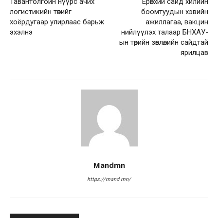
Тавантолгойн нүүрс ачих
Ерөнхий сайд хилийн
логистикийн төвийг
боомтуудын хэвийн
хоёрдугаар улирлаас барьж
ажиллагаа, вакцин
эхэлнэ
нийлүүлэх талаар БНХАУ-
ын төрийн зөвлөлийн сайдтай
ярилцав
Mandmn
https://mand.mn/