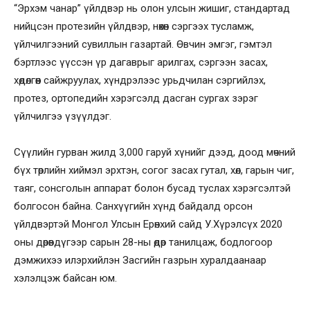
“Эрхэм чанар” үйлдвэр нь олон улсын жишиг, стандартад
нийцсэн протезийн үйлдвэр, нөхөн сэргээх тусламж,
үйлчилгээний сувиллын газартай. Өвчин эмгэг, гэмтэл
бэртлээс үүссэн үр дагаврыг арилгах, сэргээн засах,
хөдөлгөөн сайжруулах, хүндрэлээс урьдчилан сэргийлэх,
протез, ортопедийн хэрэгсэлд дасган сургах зэрэг
үйлчилгээ үзүүлдэг.
Сүүлийн гурван жилд 3,000 гаруй хүнийг дээд, доод мөчний
бүх төрлийн хиймэл эрхтэн, согог засах гутал, хөл, гарын чиг,
таяг, сонсголын аппарат болон бусад туслах хэрэгсэлтэй
болгосон байна. Санхүүгийн хүнд байдалд орсон
үйлдвэртэй Монгол Улсын Ерөнхий сайд У.Хүрэлсүх 2020
оны дөрөвдүгээр сарын 28-ны өдөр танилцаж, бодлогоор
дэмжихээ илэрхийлэн Засгийн газрын хуралдаанаар
хэлэлцэж байсан юм.