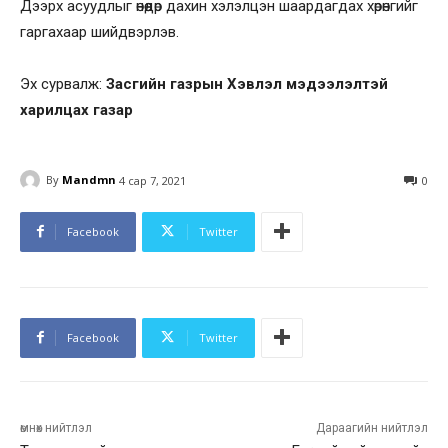
Дээрх асуудлыг өнөөдөр дахин хэлэлцэн шаардагдах хөрөнгийг
гаргахаар шийдвэрлэв.
Эх сурвалж:
Засгийн газрын Хэвлэл мэдээлэлтэй
харилцах газар
By
Mandmn
4 сар 7, 2021
0
Facebook
Twitter
Facebook
Twitter
өмнөх нийтлэл
Дараагийн нийтлэл