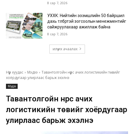
8 сар 7, 2026
УХХК: Нийтийн эзэмшлийн 50 байршил
дахь төлбөртэй зогсоолын менежментийг
сайжруулахаар ажиллаж байна
8 сар 7, 2026
илүү их ачаалах