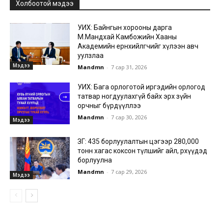
Холбоотой мэдээ
УИХ: Байнгын хорооны дарга
М.Мандхай Камбожийн Хааны
Академийн ерөнхийлөгчийг хүлээн авч
уулзлаа
Мэдээ
Mandmn
-
7 сар 31, 2026
УИХ: Бага орлоготой иргэдийн орлогод
татвар ногдуулахгүй байх эрх зүйн
орчныг бүрдүүллээ
Mandmn
-
7 сар 30, 2026
Мэдээ
ЗГ: 435 борлуулалтын цэгээр 280,000
тонн хагас коксон түлшийг айл, өрхүүдэд
борлуулна
Mandmn
-
7 сар 29, 2026
Мэдээ