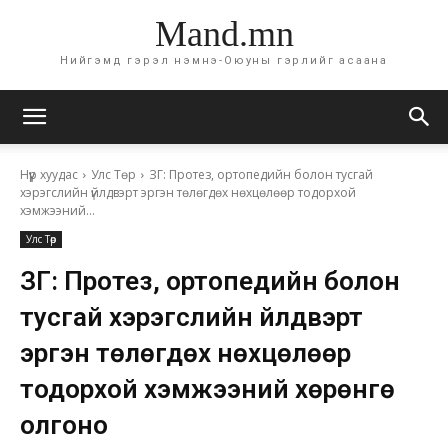
Mand.mn
Нийгэмд гэрэл нэмнэ-Оюуны гэрлийг асаана
Нүүр хуудас
Улс Төр
ЗГ: Протез, ортопедийн болон тусгай
хэрэгслийн үйлдвэрт эргэн төлөгдөх нөхцөлөөр тодорхой
хэмжээний...
Улс Төр
ЗГ: Протез, ортопедийн болон
тусгай хэрэгслийн үйлдвэрт
эргэн төлөгдөх нөхцөлөөр
тодорхой хэмжээний хөрөнгө
олгоно