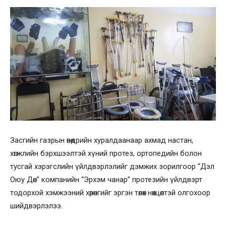
Засгийн газрын өнөөдрийн хуралдаанаар ахмад настан,
хөгжлийн бэрхшээлтэй хүний протез, ортопедийн болон
тусгай хэрэгслийн үйлдвэрлэлийг дэмжих зорилгоор “Дэл
Оюу Дөл” компанийн “Эрхэм чанар” протезийн үйлдвэрт
тодорхой хэмжээний хөрөнгийг эргэн төлөх нөхцөлтэй олгохоор
шийдвэрлэлээ.