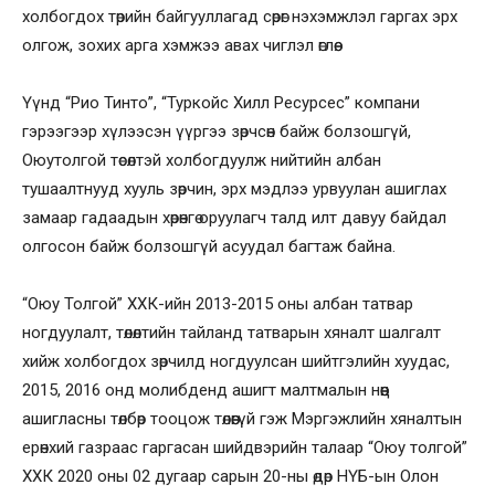
холбогдох төрийн байгууллагад сөрөг нэхэмжлэл гаргах эрх
олгож, зохих арга хэмжээ авах чиглэл өглөө.
Үүнд “Рио Тинто”, “Туркойс Хилл Ресурсес” компани
гэрээгээр хүлээсэн үүргээ зөрчсөн байж болзошгүй,
Оюутолгой төсөлтэй холбогдуулж нийтийн албан
тушаалтнууд хууль зөрчин, эрх мэдлээ урвуулан ашиглах
замаар гадаадын хөрөнгө оруулагч талд илт давуу байдал
олгосон байж болзошгүй асуудал багтаж байна.
“Оюу Толгой” ХХК-ийн 2013-2015 оны албан татвар
ногдуулалт, төлөлтийн тайланд татварын хяналт шалгалт
хийж холбогдох зөрчилд ногдуулсан шийтгэлийн хуудас,
2015, 2016 онд молибденд ашигт малтмалын нөөц
ашигласны төлбөр тооцож төлөөгүй гэж Мэргэжлийн хяналтын
ерөнхий газраас гаргасан шийдвэрийн талаар “Оюу толгой”
ХХК 2020 оны 02 дугаар сарын 20-ны өдөр НҮБ-ын Олон