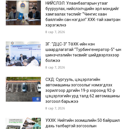
НИЙСЛЭЛ: Улаанбаатарын утааг
бууруулах, нийслэлчүүдийн эрүүл мэндийг
хамгаалах төслийг “Чингис хаан
баялгийн сан нэгдэл” ХХК-тай хамтран
хэрэгжүүлнэ
8 сар 7, 2026
ЗГ: “ДЦС-3” ТӨХК-ийн нэн
шаардлагатай “Турбингенератор-5”-ын
шинэчлэлийн төсвийг шийдвэрлэхээр
болжээ
8 сар 7, 2026
СХД: Сургууль, цэцэрлэгийн
автомашины зогсоолыг нэмэгдүүлэх
зорилгоор дүүргийн 19-р хороонд 92-р
цэцэрлэгийн урд талд 62 автомашины
зогсоол барьжээ
8 сар 7, 2026
УХХК: Нийтийн эзэмшлийн 50 байршил
дахь төлбөртэй зогсоолын