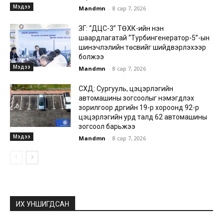
Мэдээ
Mandmn
-
8 сар 7, 2026
ЗГ: “ДЦС-3” ТӨХК-ийн нэн
шаардлагатай “Турбингенератор-5”-ын
шинэчлэлийн төсвийг шийдвэрлэхээр
болжээ
Мэдээ
Mandmn
-
8 сар 7, 2026
СХД: Сургууль, цэцэрлэгийн
автомашины зогсоолыг нэмэгдүүлэх
зорилгоор дүүргийн 19-р хороонд 92-р
цэцэрлэгийн урд талд 62 автомашины
зогсоол барьжээ
Мэдээ
Mandmn
-
8 сар 7, 2026
ИХ УНШИГДСАН