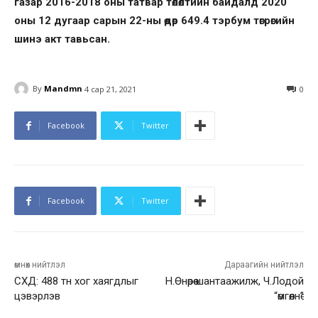
газар 2016-2018 оны татвар төлөлтийн байдалд 2020
оны 12 дугаар сарын 22-ны өдөр 649.4 тэрбум төгрөгийн
шинэ акт тавьсан.
By
Mandmn
4 сар 21, 2021
0
Facebook
Twitter
Facebook
Twitter
өмнөх нийтлэл
Дараагийн нийтлэл
СХД: 488 тн хог хаягдлыг
Н.Өнөрөө шантаажилж, Ч.Лодой
цэвэрлэв
“өмгөөлнө”