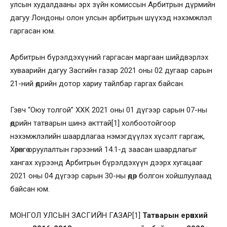
улсын худалдааны эрх зүйн комиссын Арбитрын дүрмийн
дагуу Лондоны олон улсын арбитрын шүүхэд нэхэмжлэл
гаргасан юм.
Арбитрын бүрэлдэхүүний гаргасан маргаан шийдвэрлэх
хуваарийн дагуу Засгийн газар 2021 оны 02 дугаар сарын
21-ний өдрийн дотор хариу тайлбар гаргах байсан.
Гэвч “Оюу толгой” ХХК 2021 оны 01 дүгээр сарын 07-ны
өдрийн татварын шинэ акттай[1] холбоотойгоор
нэхэмжлэлийн шаардлагаа нэмэгдүүлэх хүсэлт гаргаж,
Хөрөнгө оруулалтын гэрээний 14.1-д заасан шаардлагыг
хангах хүрээнд Арбитрын бүрэлдэхүүн дээрх хугацааг
2021 оны 04 дүгээр сарын 30-ны өдөр болгон хойшлуулаад
байсан юм.
МОНГОЛ УЛСЫН ЗАСГИЙН ГАЗАР[1]
Татварын ерөнхий