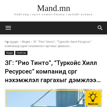
Mand.mn
Нийгэмд гэрэл нэмнэ-Оюуны гэрлийг асаана
Нүүр хуудас
Мэдээ
ЗГ: "Рио Тинто", "Туркойс Хилл Ресурсес"
компанид сөрөг нэхэмжлэл гаргахыг дэмжлээ...
Мэдээ
Нийгэм
ЗГ: “Рио Тинто”, “Туркойс Хилл
Ресурсес” компанид сөрөг
нэхэмжлэл гаргахыг дэмжлээ…