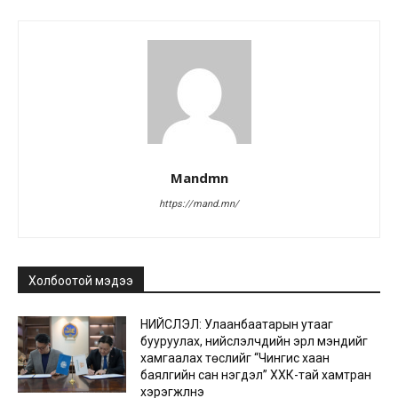
Mandmn
https://mand.mn/
Холбоотой мэдээ
НИЙСЛЭЛ: Улаанбаатарын утааг
бууруулах, нийслэлчүүдийн эрүүл мэндийг
хамгаалах төслийг “Чингис хаан
баялгийн сан нэгдэл” ХХК-тай хамтран
хэрэгжүүлнэ