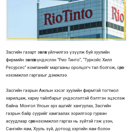
Засгийн газарт зөвлөх үйлчилгээ үзүүлж буй хуулийн
фирмийн зөвлөгөөг үндэслэн “Рио Тинто”, “Туркойс Хилл
Ресурсес” компанийг маргааны оролцогч тал болгож, сөрөг
нэхэмжлэл гаргахыг дэмжлээ.
Засгийн газрын Ажлын хэсэг хуулийн фирмтэй тогтмол
харилцаж, хариу тайлбарыг үндэслэлтэй бэлтгэн эцэслэж
байна. Монгол Улсын эрх ашгийг хангуулах, Засгийн
газрын байр суурийг хамгаалах зорилгоор гурван
асуудлаар сөрөг нэхэмжлэл гаргах нь зүйтэй гэж үзэн,
Сангийн яам, Хууль зүй, дотоод хэргийн яам болон