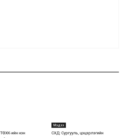
Мэдээ
 ТӨХК-ийн нэн
СХД: Сургууль, цэцэрлэгийн