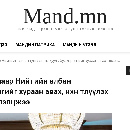
Mand.mn
Нийгэмд гэрэл нэмнэ-Оюуны гэрлийг асаана
ДЭЭ
МАНДЫН ПАПРИКА
МАНДЫН БҮТЭЭЛ
Нийтийн албан тушаалтны хууль бус хөрөнгийг хураан авах, нөхөн...
анаар Нийтийн албан
гийг хураан авах, нөхөн төлүүлэх
элэлцжээ