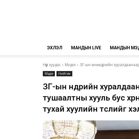
ЭХЛЭЛ
МАНДЫН LIVE
МАНДЫН МЭ
Нүүр хуудас
Мэдээ
ЗГ-ын өнөөдрийн хуралдаанаар 
Мэдээ
Нийгэм
ЗГ-ын өнөөдрийн хуралда
тушаалтны хууль бус хөрөн
тухай хуулийн төслийг х