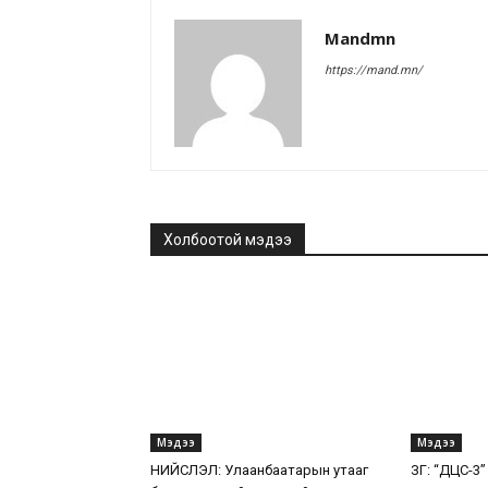
Mandmn
https://mand.mn/
Холбоотой мэдээ
Мэдээ
Мэдээ
НИЙСЛЭЛ: Улаанбаатарын утааг
ЗГ: “ДЦС-3”