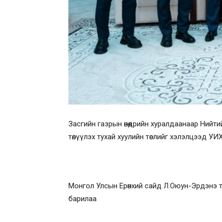
Засгийн газрын өнөөдрийн хуралдаанаар Нийтийн
төлүүлэх тухай хуулийн төслийг хэлэлцээд УИХ
Монгол Улсын Ерөнхий сайд Л.Оюун-Эрдэнэ ту
барилаа