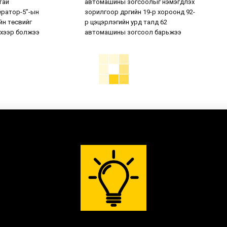
тай
автомашины зогсоолыг нэмэгдүүлэх
ератор-5”-ын
зорилгоор дүүргийн 19-р хороонд 92-
н төсвийг
р цэцэрлэгийн урд талд 62
хээр болжээ
автомашины зогсоол барьжээ