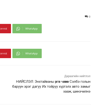
0
terest
WhatsApp
terest
WhatsApp
Дараагийн нийтлэл
НИЙСЛЭЛ: Энхтайваны өргөн чөлөөнөөс Сэлбэ голын
баруун эрэг дагуу Их тойруу хүртэлх авто замыг
хааж, шинэчилнэ