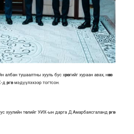
 албан тушаалтны хууль бус хөрөнгийг хураан авах, нөхөн
-д өргөн мэдүүлэхээр тогтсон.
с хуулийн төслийг УИХ-ын дарга Д.Амарбаясгаланд өргөн