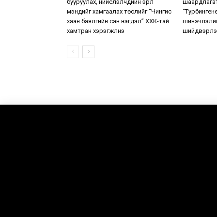
бууруулах, нийслэлчүүдийн эрүүл
шаардлага
мэндийг хамгаалах төслийг “Чингис
“Турбинген
хаан баялгийн сан нэгдэл” ХХК-тай
шинэчлэлий
хамтран хэрэгжүүлнэ
шийдвэрлэ