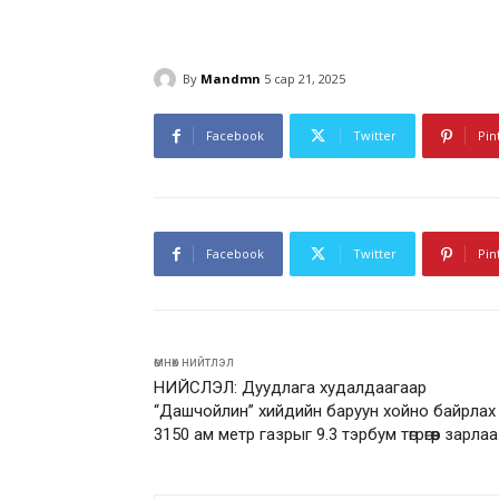
By
Mandmn
5 сар 21, 2025
Facebook
Twitter
Pin
Facebook
Twitter
Pin
өмнөх нийтлэл
НИЙСЛЭЛ: Дуудлага худалдаагаар
“Дашчойлин” хийдийн баруун хойно байрлах
3150 ам метр газрыг 9.3 тэрбум төгрөгөөр зарлаа