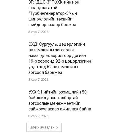
ЗГ: “ДЦС-3” ТӨХК-ийн нэн
шаардлагатай
“Турбингенератор-5”-ын
шинэчлэлийн төсвийг
шийдвэрлэхээр болжээ
8 сар 7, 2026
СХД: Сургууль, цэцэрлэгийн
автомашины зогсоолыг
нэмэгдүүлэх зорилгоор дүүргийн
19-р хороонд 92-р цэцэрлэгийн
урд талд 62 автомашины
зогсоол барьжээ
8 сар 7, 2026
УХХК: Нийтийн эзэмшлийн 50
байршил дахь төлбөртэй
зогсоолын менежментийг
сайжруулахаар ажиллаж байна
8 сар 7, 2026
илүү их ачаалах