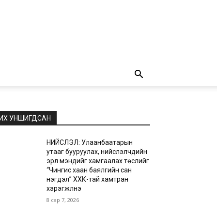
ИХ УНШИГДСАН
НИЙСЛЭЛ: Улаанбаатарын
утааг бууруулах, нийслэлчүүдийн
эрүүл мэндийг хамгаалах төслийг
“Чингис хаан баялгийн сан
нэгдэл” ХХК-тай хамтран
хэрэгжүүлнэ
8 сар 7, 2026