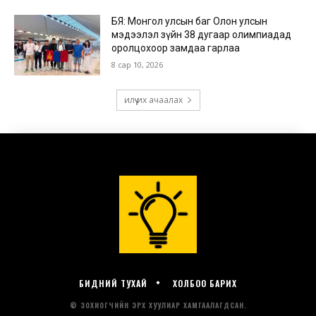
БИДНИЙ ТУХАЙ
ХОЛБОО БАРИХ
© ЗОХИОГЧИЙН ЭРХ ХУУЛИАР ХАМГААЛАГДСАН.