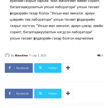
ерөнхий газрын харьяа “Мал эмнэлгийн эмийн сорилт,
баталгаажуулалтын улсын лаборатори” улсын төсөвт
үйлдвэрийн газар болон “Улсын мал эмнэлэг, ариун
цэврийн төв лаборатори” улсын төсөвт үйлдвэрийн
газрыг нэгтгэн, “Улсын мал эмнэлэг, ариун цэвэр, эмийн
сорилт, баталгаажуулалтын нэгдсэн лаборатори”
улсын төсөвт үйлдвэрийн газар болгон өөрчиллөө.
By
Mandmn
11 сар 5, 2025
0
Facebook
Twitter
Facebook
Twitter