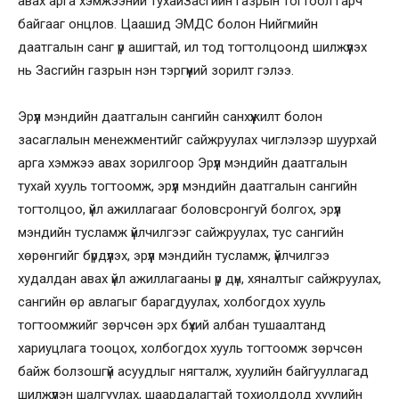
авах арга хэмжээний тухайЗасгийн газрын тогтоол гарч
байгааг онцлов. Цаашид ЭМДС болон Нийгмийн
даатгалын санг үр ашигтай, ил тод тогтолцоонд шилжүүлэх
нь Засгийн газрын нэн тэргүүний зорилт гэлээ.
Эрүүл мэндийн даатгалын сангийн санхүүжилт болон
засаглалын менежментийг сайжруулах чиглэлээр шуурхай
арга хэмжээ авах зорилгоор Эрүүл мэндийн даатгалын
тухай хууль тогтоомж, эрүүл мэндийн даатгалын сангийн
тогтолцоо, үйл ажиллагааг боловсронгуй болгох, эрүүл
мэндийн тусламж үйлчилгээг сайжруулах, тус сангийн
хөрөнгийг бүрдүүлэх, эрүүл мэндийн тусламж, үйлчилгээ
худалдан авах үйл ажиллагааны үр дүн, хяналтыг сайжруулах,
сангийн өр авлагыг барагдуулах, холбогдох хууль
тогтоомжийг зөрчсөн эрх бүхий албан тушаалтанд
хариуцлага тооцох, холбогдох хууль тогтоомж зөрчсөн
байж болзошгүй асуудлыг нягталж, хуулийн байгууллагад
шилжүүлэн шалгуулах, шаардалагтай тохиолдолд хуулийн