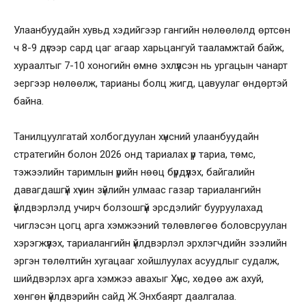
Улаанбуудайн хувьд хэдийгээр гангийн нөлөөлөлд өртсөн
ч 8-9 дүгээр сард цаг агаар харьцангуй тааламжтай байж,
хураалтыг 7-10 хоногийн өмнө эхлүүлсэн нь ургацын чанарт
эергээр нөлөөлж, тарианы болц жигд, цавуулаг өндөртэй
байна.
Танилцуулгатай холбогдуулан хүнсний улаанбуудайн
стратегийн болон 2026 онд тариалах үр тариа, төмс,
тэжээлийн таримлын үрийн нөөц бүрдүүлэх, байгалийн
давагдашгүй хүчин зүйлийн улмаас газар тариалангийн
үйлдвэрлэлд учирч болзошгүй эрсдэлийг бууруулахад
чиглэсэн цогц арга хэмжээний төлөвлөгөө боловсруулан
хэрэгжүүлэх, тариалангийн үйлдвэрлэл эрхлэгчдийн зээлийн
эргэн төлөлтийн хугацааг хойшлуулах асуудлыг судалж,
шийдвэрлэх арга хэмжээ авахыг Хүнс, хөдөө аж ахуй,
хөнгөн үйлдвэрийн сайд Ж.Энхбаярт даалгалаа.