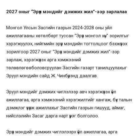
2027 оныг “Эрүүл мэндийг дэмжих жил”-ээр зарлалаа
Монгол Улсын Засгийн газрын 2024-2028 оны уйл
ажиллагааны хөтөлбөрт туссан “Эрүүл монгол хүн” зорилгыг
хэрэгжуулэх, нийгмийн эрүүл мэндийн тогтолцоог бэхжүүлэх
зорилгоор 2027 оныг “Эрүүл мэндийг дэмжих жил”-ээр
зарлаж, хэрэгжүүлэх арга хэмжээний
төлөвлөгөөболовсруулан Засгийн газарт танилцуулахыг
Эруул мэндийн сайд Ж. Чинбүрэнд даалгав.
Эруул мэндийг дэмжих чиглэлээр авч хэрэгжүүлэх үйл
ажиллагаа, арга хэмжээний хэрэгжилтийг хангаж, бүх талын
дэмжлэг үзүүлж ажиллахыг Засгийн газрын гишууд, аймаг,
нийслэлийн Засаг дарга нарт үүрэг болголоо.
Эрүүл мэндийг дэмжих чиглэлээрх үйл ажиллагаа, арга