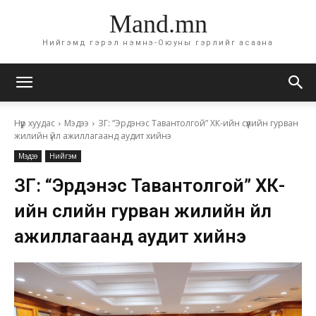
Mand.mn
Нийгэмд гэрэл нэмнэ-Оюуны гэрлийг асаана
Нүүр хуудас
Мэдээ
ЗГ: “Эрдэнэс Тавантолгой” ХК-ийн сүүлийн гурван
жилийн үйл ажиллагаанд аудит хийнэ
Мэдээ
Нийгэм
ЗГ: “Эрдэнэс Тавантолгой” ХК-
ийн сүүлийн гурван жилийн үйл
ажиллагаанд аудит хийнэ