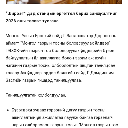
“Ширээт” дэд станцын өргөтгөл барих санхүүжилтийг
2026 оны төсөвт тусгана
Монгол Улсын Ерөнхий сайд Г.Занданшатар Дорноговь
аймагт “Монгол газрын тосны боловсруулах үйлдвэр”
ТӨХХК-ийн газрын тос боловсруулах үйлдвэрийн бүтээн
байгуулалтын үйл ажиллагаа болон зарим аж ахуйн
нэгжийн газрын тосны олборлолтын явцтай танилцсан
талаар Аж үйлдвэр, эрдэс баялгийн сайд Г.Дамдинням
Засгийн газрын гишүүдэд танилцууллаа.
Танилцуулгатай холбогдуулан,
Бүтээгдэхүүн хуваах гэрээний дагуу газрын тосны
ашиглалтын үйл ажиллагаа явуулж байгаа гэрээлэгч
нарын олборлосон газрын тосыг “Монгол газрын тос