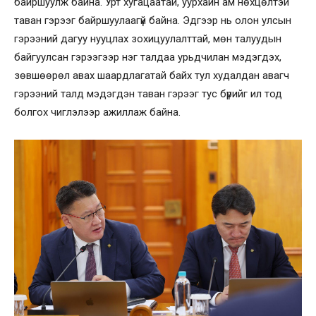
байршуулж байна. Урт хугацаатай, уурхайн ам нөхцөлтэй
таван гэрээг байршуулаагүй байна. Эдгээр нь олон улсын
гэрээний дагуу нууцлах зохицуулалттай, мөн талуудын
байгуулсан гэрээгээр нэг талдаа урьдчилан мэдэгдэх,
зөвшөөрөл авах шаардлагатай байх тул худалдан авагч
гэрээний талд мэдэгдэн таван гэрээг тус бүрийг ил тод
болгох чиглэлээр ажиллаж байна.