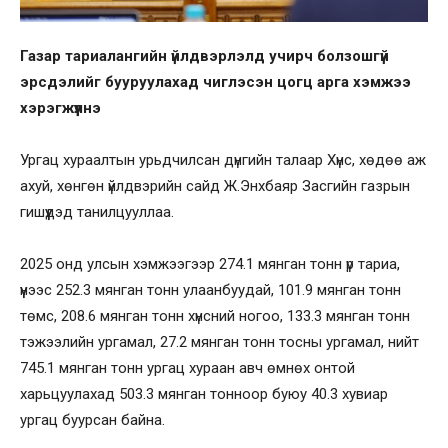
Газар тариалангийн үйлдвэрлэлд учирч болзошгүй
эрсдэлийг бууруулахад чиглэсэн цогц арга хэмжээ
хэрэгжүүлнэ
Ургац хураалтын урьдчилсан дүнгийн талаар Хүнс, хөдөө аж
ахуй, хөнгөн үйлдвэрийн сайд Ж.Энхбаяр Засгийн газрын
гишүүдэд танилцууллаа.
2025 онд улсын хэмжээгээр 274.1 мянган тонн үр тариа,
үүнээс 252.3 мянган тонн улаанбуудай, 101.9 мянган тонн
төмс, 208.6 мянган тонн хүнсний ногоо, 133.3 мянган тонн
тэжээлийн ургамал, 27.2 мянган тонн тосны ургамал, нийт
745.1 мянган тонн ургац хураан авч өмнөх онтой
харьцуулахад 503.3 мянган тонноор буюу 40.3 хувиар
ургац буурсан байна.