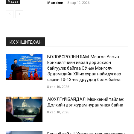
Мэдээ
Mandmn
-
8 сар 10, 2026
ИХ УНШИГДСАН
БОЛОВСРОЛЫН ЯАМ: Монгол Улсын
Ерөнхийлөгчийн ивээл дор зохион
байгуулж байгаа ОУ-ын Монголч
Эрдэмтдийн XIII их хурал наймдугаар
сарын 10-13-ны өдрүүдэд болж байна
8 сар 10, 2026
АЮУЛГҮЙ БАЙДАЛ: Мюнхений тайлан:
Дэлхийн дэг журам нуран унаж байна
8 сар 10, 2026
Ерөнхий сайд Н.Учрал гацаанаас гарсан