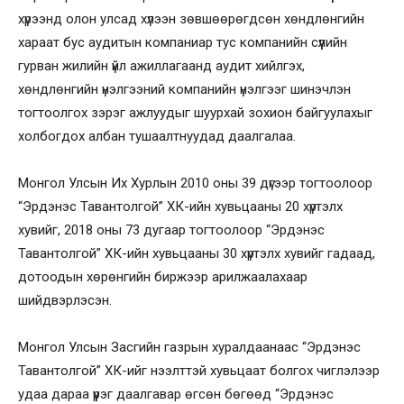
хүрээнд олон улсад хүлээн зөвшөөрөгдсөн хөндлөнгийн
хараат бус аудитын компаниар тус компанийн сүүлийн
гурван жилийн үйл ажиллагаанд аудит хийлгэх,
хөндлөнгийн үнэлгээний компанийн үнэлгээг шинэчлэн
тогтоолгох зэрэг ажлуудыг шуурхай зохион байгуулахыг
холбогдох албан тушаалтнуудад даалгалаа.
Монгол Улсын Их Хурлын 2010 оны 39 дүгээр тогтоолоор
“Эрдэнэс Тавантолгой” ХК-ийн хувьцааны 20 хүртэлх
хувийг, 2018 оны 73 дугаар тогтоолоор “Эрдэнэс
Тавантолгой” ХК-ийн хувьцааны 30 хүртэлх хувийг гадаад,
дотоодын хөрөнгийн биржээр арилжаалахаар
шийдвэрлэсэн.
Монгол Улсын Засгийн газрын хуралдаанаас “Эрдэнэс
Тавантолгой” ХК-ийг нээлттэй хувьцаат болгох чиглэлээр
удаа дараа үүрэг даалгавар өгсөн бөгөөд “Эрдэнэс