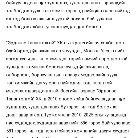
байгуулагдсан нүүрс худалдах, худалдан авах гэрээнүүдийг
холбогдох хууль тогтоомж, гэрээнд нийцүүлэн олон нийтэд
ил тод болгох ажлыг шуурхай зохион байгуулахыг
холбогдох албан тушаалтнуудад үүрэг болгов.
“Эрдэнэс Тавантолгой” ХК нь стратегийн ач холбогдол
бүхий ордод үйл ажиллагаа явуулдаг, Монгол Улсын нийт
иргэд хувьцааг нь эзэмшдэг төрийн өмчийн оролцоотой
хувьцаат компани болохын хувьд үйл ажиллагаа,
олборлолт, борлуулалтын талаарх мэдээллийг хууль
тогтоомжийн дагуу олон нийтэд ил тод, нээлттэй
мэдээлэх шаардлагатай. Засгийн газраас “Эрдэнэс
Тавантолгой” ХК-д 2010 оноос хойш байгуулагдсан нүүрс
худалдах, худалдан авах бүх гэрээг ил тод болгох үүрэг
даалгавар өгсөн. Тус компани 2010-2025 оны хугацаанд
нүүрс худалдах, худалдан авах нийт 586 гэрээ байгуулснаас
581 гэрээг ил тод нээлттэйгээр компанийн цахим хуудаст