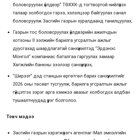
боловсруулах үйлдвэр” ТӨХХК-д тогтвортой нийлүүлэх
талаар холбогдох гэрээ, хэлэлцээр байгуулах санал
боловсруулж Засгийн газрын хуралдаанд танилцуулах,
Газрын тос боловсруулах үйлдвэрийн ажилчдын
хотхоны II ээлжийн барилга угсралтын ажлыг
дуусгахад шаардлагатай санхүүжилтэд “Эрдэнэс
Монгол” компаниас баталгаа гаргуулах замаар
Хөгжлийн банкны зээлээр санхүүжүүлэх,
“Ширээт” дэд станцын өргөтгөл барих санхүүжилтийг
2026 оны төсөвт тусгуулж, барилга угсралтын ажлыг
гүйцэтгэх зэрэг арга хэмжээ авахыг холбогдох алдбан
тушаалтнуудад үүрэг болголоо.
Товч мэдээ
Засгийн газрын хэрэгжүүлэгч агентлаг-Мал эмнэлгийн