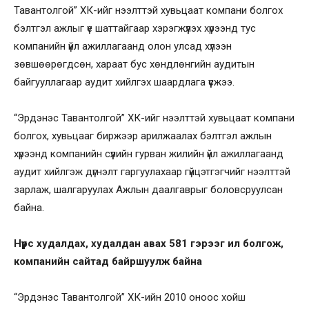
Тавантолгой” ХК-ийг нээлттэй хувьцаат компани болгох
бэлтгэл ажлыг үе шаттайгаар хэрэгжүүлэх хүрээнд тус
компанийн үйл ажиллагаанд олон улсад хүлээн
зөвшөөрөгдсөн, хараат бус хөндлөнгийн аудитын
байгууллагаар аудит хийлгэх шаардлага үүсжээ.
“Эрдэнэс Тавантолгой” ХК-ийг нээлттэй хувьцаат компани
болгох, хувьцааг биржээр арилжаалах бэлтгэл ажлын
хүрээнд компанийн сүүлийн гурван жилийн үйл ажиллагаанд
аудит хийлгэж дүгнэлт гаргуулахаар гүйцэтгэгчийг нээлттэй
зарлаж, шалгаруулах Ажлын даалгаврыг боловсруулсан
байна.
Нүүрс худалдах, худалдан авах 581 гэрээг ил болгож,
компанийн сайтад байршуулж байна
“Эрдэнэс Тавантолгой” ХК-ийн 2010 оноос хойш