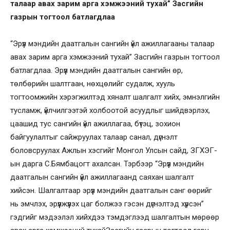
талаар авах зарим арга хэмжээний тухай” Засгийн
газрын тогтоол батлагдлаа
“Эрүүл мэндийн даатгалын сангийн үйл ажиллагааны талаар
авах зарим арга хэмжээний тухай” Засгийн газрын тогтоол
батлагдлаа. Эрүүл мэндийн даатгалын сангийн өр,
төлбөрийн шалтгаан, нөхцөлийг судалж, хууль
тогтоомжийн хэрэгжилтэд хяналт шалгалт хийх, эмнэлгийн
тусламж, үйлчилгээтэй холбоотой асуудлыг шийдвэрлэх,
цаашид тус сангийн үйл ажиллагаа, бүтэц, зохион
байгуулалтыг сайжруулах талаар санал, дүгнэлт
боловсруулах Ажлын хэсгийг Монгол Улсын сайд, ЗГХЭГ-
ын дарга С.Бямбацогт ахалсан. Тэрбээр “Эрүүл мэндийн
даатгалын сангийн үйл ажиллагаанд саяхан шалгалт
хийсэн. Шалгалтаар эрүүл мэндийн даатгалын санг өөрийг
нь эмчлэх, эрүүлжүүлэх цаг болжээ гэсэн дүгнэлтэд хүрсэн”
гэдгийг мэдээлэл хийхдээ тэмдэглээд шалгалтын мөрөөр