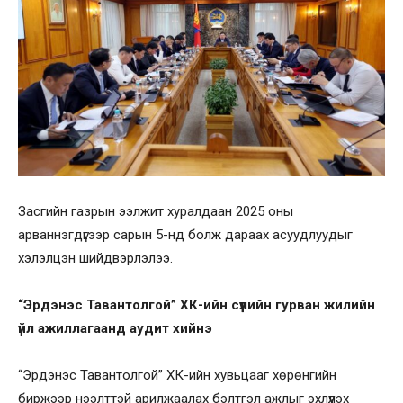
Засгийн газрын ээлжит хуралдаан 2025 оны
арваннэгдүгээр сарын 5-нд болж дараах асуудлуудыг
хэлэлцэн шийдвэрлэлээ.
“Эрдэнэс Тавантолгой” ХК-ийн сүүлийн гурван жилийн
үйл ажиллагаанд аудит хийнэ
“Эрдэнэс Тавантолгой” ХК-ийн хувьцааг хөрөнгийн
биржээр нээлттэй арилжаалах бэлтгэл ажлыг эхлүүлэх