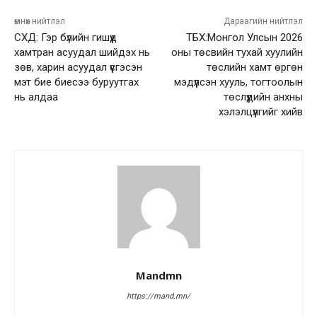
өмнөх нийтлэл
Дараагийн нийтлэл
СХД: Гэр бүлийн гишүүд
ТБХ:Монгол Улсын 2026
хамтран асуудал шийдэх нь
оны төсвийн тухай хуулийн
зөв, харин асуудал үүсгэсэн
төслийн хамт өргөн
мэт бие биесээ буруутгах
мэдүүлсэн хууль, тогтоолын
нь алдаа
төслүүдийн анхны
хэлэлцүүлгийг хийв
Mandmn
https://mand.mn/