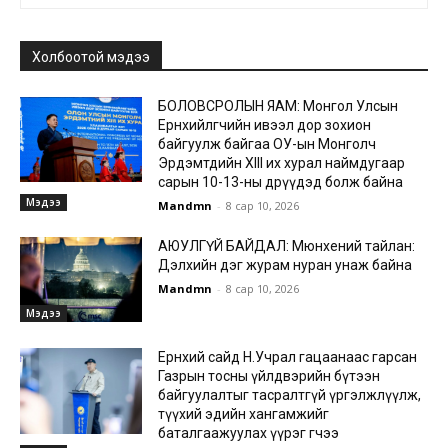
Холбоотой мэдээ
БОЛОВСРОЛЫН ЯАМ: Монгол Улсын
Ерөнхийлөгчийн ивээл дор зохион
байгуулж байгаа ОУ-ын Монголч
Эрдэмтдийн XIII их хурал наймдугаар
сарын 10-13-ны өдрүүдэд болж байна
Мэдээ
Mandmn
-
8 сар 10, 2026
АЮУЛГҮЙ БАЙДАЛ: Мюнхений тайлан:
Дэлхийн дэг журам нуран унаж байна
Mandmn
-
8 сар 10, 2026
Мэдээ
Ерөнхий сайд Н.Учрал гацаанаас гарсан
Газрын тосны үйлдвэрийн бүтээн
байгуулалтыг тасралтгүй үргэлжлүүлж,
түүхий эдийн хангамжийг
баталгаажуулах үүрэг өгчээ