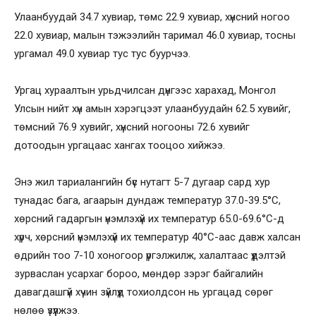
Улаанбуудай 34.7 хувиар, төмс 22.9 хувиар, хүнсний ногоо
22.0 хувиар, малын тэжээлийн таримал 46.0 хувиар, тосны
ургамал 49.0 хувиар тус тус буурчээ.
Ургац хураалтын урьдчилсан дүнгээс харахад, Монгол
Улсын нийт хүн амын хэрэгцээт улаанбуудайн 62.5 хувийг,
төмсний 76.9 хувийг, хүнсний ногооны 72.6 хувийг
дотоодын ургацаас хангах тооцоо хийжээ.
Энэ жил тариалангийн бүс нутагт 5-7 дугаар сард хур
тунадас бага, агаарын дундаж температур 37.0-39.5°С,
хөрсний гадаргын үнэмлэхүй их температур 65.0-69.6°С-д
хүрч, хөрсний үнэмлэхүй их температур 40°С-аас давж халсан
өдрийн тоо 7-10 хоногоор үргэлжилж, халалтаас үүдэлтэй
зурваслан усархаг бороо, мөндөр зэрэг байгалийн
давагдашгүй хүчин зүйлүүд тохиолдсон нь ургацад сөрөг
нөлөө үзүүлжээ.