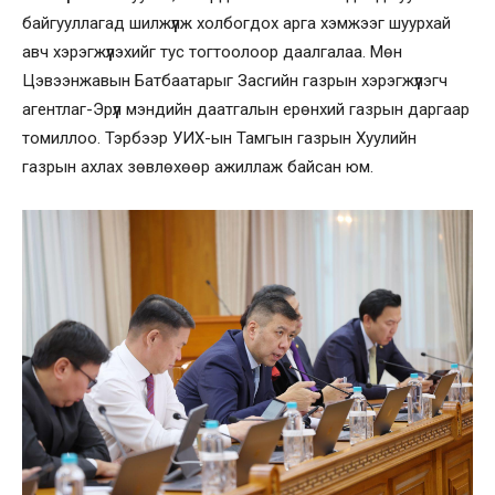
байгууллагад шилжүүлж холбогдох арга хэмжээг шуурхай
авч хэрэгжүүлэхийг тус тогтоолоор даалгалаа. Мөн
Цэвээнжавын Батбаатарыг Засгийн газрын хэрэгжүүлэгч
агентлаг-Эрүүл мэндийн даатгалын ерөнхий газрын даргаар
томиллоо. Тэрбээр УИХ-ын Тамгын газрын Хуулийн
газрын ахлах зөвлөхөөр ажиллаж байсан юм.