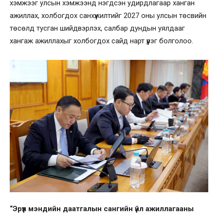
хэмжээг улсын хэмжээнд нэгдсэн удирдлагаар ханган
ажиллах, холбогдох санхүүжилтийг 2027 оны улсын төсвийн
төсөлд тусган шийдвэрлэх, салбар дундын уялдааг
хангаж ажиллахыг холбогдох сайд нарт үүрэг болголоо.
“Эрүүл мэндийн даатгалын сангийн үйл ажиллагааны