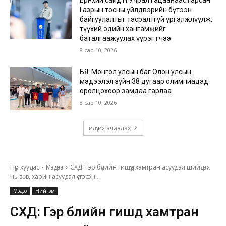
Газрын тосны үйлдвэрийн бүтээн
байгуулалтыг тасралтгүй үргэлжлүүлж,
түүхий эдийн хангамжийг
баталгаажуулах үүрэг өгчээ
8 сар 10, 2026
БЯ: Монгол улсын баг Олон улсын
мэдээлэл зүйн 38 дугаар олимпиадад
оролцохоор замдаа гарлаа
8 сар 10, 2026
илүү их ачаалах