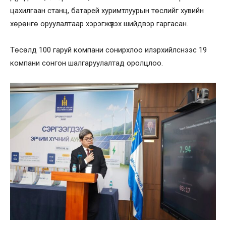
цахилгаан станц, батарей хуримтлуурын төслийг хувийн
хөрөнгө оруулалтаар хэрэгжүүлэх шийдвэр гаргасан.
Төсөлд 100 гаруй компани сонирхлоо илэрхийлснээс 19
компани сонгон шалгаруулалтад оролцлоо.