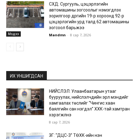
СХД: Сургууль, цэцэрлэгийн
автомашины зогсоолыг нэмэгдүүлэх
зорилгоор дүүргийн 19-р хороонд 92-р
цэцэрлэгийн урд талд 62 автомашины
зогсоол барьжээ
Мэдээ
Mandmn
-
8 сар 7, 2026
ИХ УНШИГДСАН
НИЙСЛЭЛ: Улаанбаатарын утааг
бууруулах, нийслэлчүүдийн эрүүл мэндийг
хамгаалах төслийг “Чингис хаан
баялгийн сан нэгдэл” ХХК-тай хамтран
хэрэгжүүлнэ
8 сар 7, 2026
ЗГ: “ДЦС-3” ТӨХК-ийн нэн