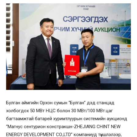
Булган аймгийн Орхон сумын “Булган” дэд станцад
холбогдох 50 МВт НЦС болон 30 МВт/100 МВт.цаг
багтаамжтай батарей хуримтлуурын системийн аукционд
“Магнус сентурион констракшн-ZHEJIANG CHINT NEW
ENERGY DEVELOPMENT CO.,LTD” компаниуд түншлэлээр,