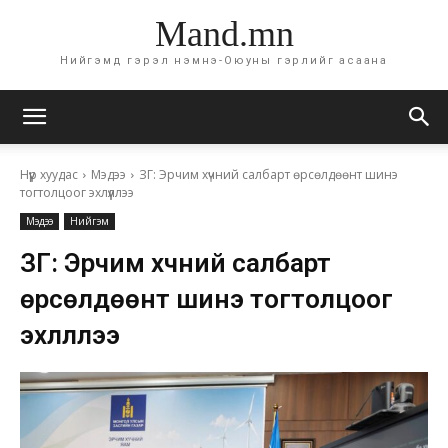
Mand.mn
Нийгэмд гэрэл нэмнэ-Оюуны гэрлийг асаана
Нүүр хуудас
Мэдээ
ЗГ: Эрчим хүчний салбарт өрсөлдөөнт шинэ
тогтолцоог эхлүүллээ
Мэдээ
Нийгэм
ЗГ: Эрчим хүчний салбарт
өрсөлдөөнт шинэ тогтолцоог
эхлүүллээ