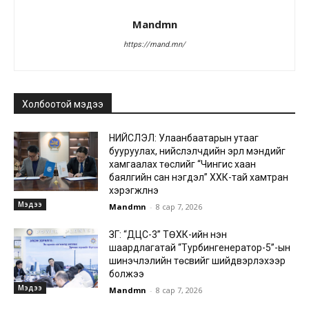
Mandmn
https://mand.mn/
Холбоотой мэдээ
НИЙСЛЭЛ: Улаанбаатарын утааг
бууруулах, нийслэлчүүдийн эрүүл мэндийг
хамгаалах төслийг “Чингис хаан
баялгийн сан нэгдэл” ХХК-тай хамтран
хэрэгжүүлнэ
Мэдээ
Mandmn
-
8 сар 7, 2026
ЗГ: “ДЦС-3” ТӨХК-ийн нэн
шаардлагатай “Турбингенератор-5”-ын
шинэчлэлийн төсвийг шийдвэрлэхээр
болжээ
Мэдээ
Mandmn
-
8 сар 7, 2026