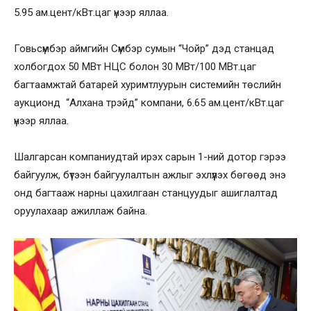
5.95 ам.цент/кВт.цаг үнээр яллаа.
Говьсүмбэр аймгийн Сүмбэр сумын “Чойр” дэд станцад
холбогдох 50 МВт НЦС болон 30 МВт/100 МВт.цаг
багтаамжтай батарей хуримтлуурын системийн төслийн
аукционд “Алхана трэйд” компани, 6.65 ам.цент/кВт.цаг
үнээр яллаа.
Шалгарсан компаниудтай ирэх сарын 1-ний дотор гэрээ
байгуулж, бүтээн байгуулалтын ажлыг эхлүүлэх бөгөөд энэ
онд багтааж нарны цахилгаан станцуудыг ашиглалтад
оруулахаар ажиллаж байна.