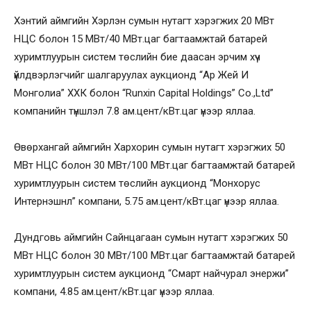
Хэнтий аймгийн Хэрлэн сумын нутагт хэрэгжих 20 МВт
НЦС болон 15 МВт/40 МВт.цаг багтаамжтай батарей
хуримтлуурын систем төслийн бие даасан эрчим хүч
үйлдвэрлэгчийг шалгаруулах аукционд “Ар Жей И
Монголиа” ХХК болон “Runxin Capital Holdings” Co.,Ltd”
компанийн түншлэл 7.8 ам.цент/кВт.цаг үнээр яллаа.
Өвөрхангай аймгийн Хархорин сумын нутагт хэрэгжих 50
МВт НЦС болон 30 МВт/100 МВт.цаг багтаамжтай батарей
хуримтлуурын систем төслийн аукционд “Монхорус
Интернэшнл” компани, 5.75 ам.цент/кВт.цаг үнээр яллаа.
Дундговь аймгийн Сайнцагаан сумын нутагт хэрэгжих 50
МВт НЦС болон 30 МВт/100 МВт.цаг багтаамжтай батарей
хуримтлуурын систем аукционд “Смарт найчурал энержи”
компани, 4.85 ам.цент/кВт.цаг үнээр яллаа.