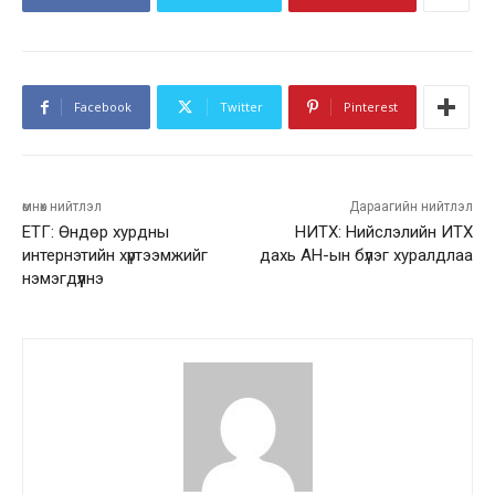
Facebook
Twitter
Pinterest
өмнөх нийтлэл
Дараагийн нийтлэл
ЕТГ: Өндөр хурдны
НИТХ: Нийслэлийн ИТХ
интернэтийн хүртээмжийг
дахь АН-ын бүлэг хуралдлаа
нэмэгдүүлнэ