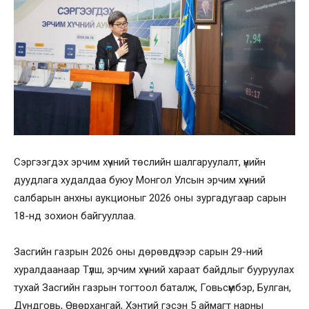
Сэргээгдэх эрчим хүчний төслийн шалгаруулалт, үнийн
дуудлага худалдаа буюу Монгол Улсын эрчим хүчний
салбарын анхны аукционыг 2026 оны зургадугаар сарын
18-нд зохион байгууллаа.
Засгийн газрын 2026 оны дөрөвдүгээр сарын 29-ний
хуралдаанаар Түлш, эрчим хүчний хараат байдлыг бууруулах
тухай Засгийн газрын тогтоол баталж, Говьсүмбэр, Булган,
Дундговь, Өвөрхангай, Хэнтий гэсэн 5 аймагт нарны