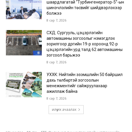
шаардлагатай “Турбингенератор-5”-ын
шинэчлэлийн төсвийг шийдвэрлэхээр
болжээ
8 сар 7, 2026
СХД: Сургууль, цэцэрлэгийн
автомашины зогсоолыг нэмэгдүүлэх
зорилгоор дүүргийн 19-р хороонд 92-р
цэцэрлэгийн урд талд 62 автомашины
зогсоол барьжээ
8 сар 7, 2026
УХХК: Нийтийн эзэмшлийн 50 байршил
дахь төлбөртэй зогсоолын
менежментийг сайжруулахаар
ажиллаж байна
8 сар 7, 2026
илүү их ачаалах