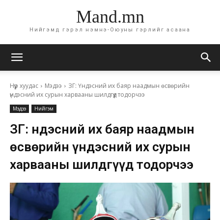
Mand.mn
Нийгэмд гэрэл нэмнэ-Оюуны гэрлийг асаана
Нүүр хуудас
Мэдээ
ЗГ: Үндэсний их баяр наадмын өсвөрийн
үндэсний их сурын харвааны шилдгүүд тодорчээ
Мэдээ
Нийгэм
ЗГ: Үндэсний их баяр наадмын
өсвөрийн үндэсний их сурын
харвааны шилдгүүд тодорчээ