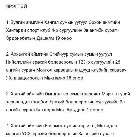
ЭРЭГТЭЙ
1. Булган аймгийн Хангал сумын уугуул Орхон аймгийн
Хангарди спорт клуб 4-р сургуулийн 3в ангийн сурагч
Эрдэнэбатын Дашням 19 оноо
2. Архангай аймгийн Өгийнуур сумын сумын уугуул
Нийслэлийн ерөнхий боловсролын 123-р сургуулийн 2б
ангийн сурагч Монгол харвааны андууд клубийн харваач
Жанлавцогзолын Мөнхтамир 18 оноо
3. Хэнтий аймгийн Өмнөдэлгэр сумын харьяат Мэргэн гүний
харваачдын холбоо Ерөнхий боловсролын сургуулийн 2а
ангийн сурагч Батдорж Мөнх-Амьдрал 17 оноо
4. Хэнтий аймгийн Баянмөнх сумын харьяат, Мөнх идэр
мэргэн ҮСХ, ерөнхий боловсролын 3а ангийн сурагч