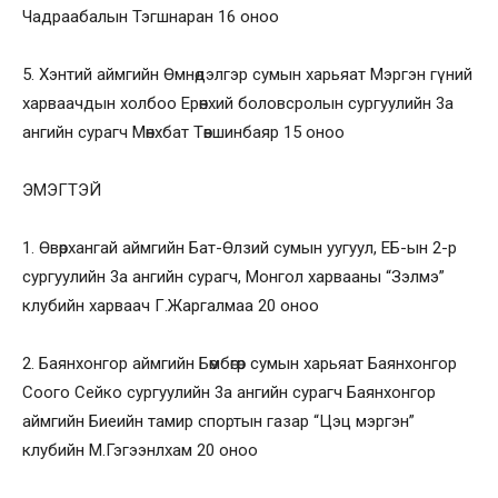
Чадраабалын Тэгшнаран 16 оноо
5. Хэнтий аймгийн Өмнөдэлгэр сумын харьяат Мэргэн гүний
харваачдын холбоо Ерөнхий боловсролын сургуулийн 3а
ангийн сурагч Мөнхбат Төвшинбаяр 15 оноо
ЭМЭГТЭЙ
1. Өвөрхангай аймгийн Бат-Өлзий сумын уугуул, ЕБ-ын 2-р
сургуулийн 3а ангийн сурагч, Монгол харвааны “Зэлмэ”
клубийн харваач Г.Жаргалмаа 20 оноо
2. Баянхонгор аймгийн Бөмбөгөр сумын харьяат Баянхонгор
Соого Сейко сургуулийн 3а ангийн сурагч Баянхонгор
аймгийн Биеийн тамир спортын газар “Цэц мэргэн”
клубийн М.Гэгээнлхам 20 оноо