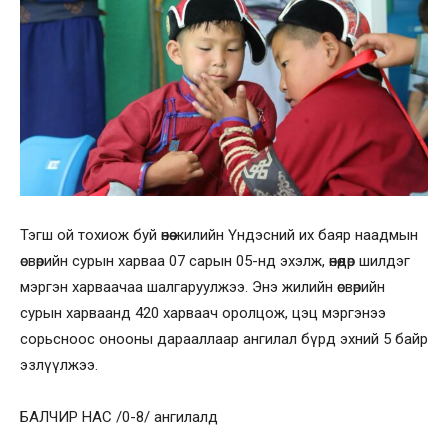
Тэгш ой тохиож буй өнөө жилийн Үндэсний их баяр наадмын
өсвөрийн сурын харваа 07 сарын 05-нд эхэлж, өнөөдөр шилдэг
мэргэн харваачаа шалгаруулжээ. Энэ жилийн өсвөрийн
сурын харваанд 420 харваач оролцож, цэц мэргэнээ
сорьсноос онооны дарааллаар ангилал бүрд эхний 5 байр
эзлүүлжээ.
БАЛЧИР НАС /0-8/ ангилалд