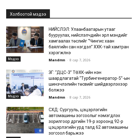
Холбоотой мэдээ
НИЙСЛЭЛ: Улаанбаатарын утааг
бууруулах, нийслэлчүүдийн эрүүл мэндийг
хамгаалах төслийг “Чингис хаан
баялгийн сан нэгдэл” ХХК-тай хамтран
хэрэгжүүлнэ
Мэдээ
Mandmn
-
8 сар 7, 2026
ЗГ: “ДЦС-3” ТӨХК-ийн нэн
шаардлагатай “Турбингенератор-5”-ын
шинэчлэлийн төсвийг шийдвэрлэхээр
болжээ
Мэдээ
Mandmn
-
8 сар 7, 2026
СХД: Сургууль, цэцэрлэгийн
автомашины зогсоолыг нэмэгдүүлэх
зорилгоор дүүргийн 19-р хороонд 92-р
цэцэрлэгийн урд талд 62 автомашины
зогсоол барьжээ