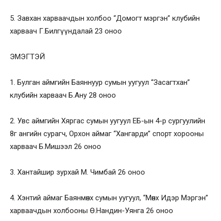
5. Завхан харваачдын холбоо “Домогт мэргэн” клубийн
харваач Г.Билгүүндалай 23 оноо
ЭМЭГТЭЙ
1. Булган аймгийн Баяннуур сумын уугуул “Засагтхан”
клубийн харваач Б.Ану 28 оноо
2. Увс аймгийн Хяргас сумын уугуул ЕБ-ын 4-р сургуулийн
8г ангийн сурагч, Орхон аймаг “Хангарди” спорт хорооны
харваач Б.Мишээл 26 оноо
3. Хантайшир зурхай М. Чимбай 26 оноо
4. Хэнтий аймаг Баянмөнх сумын уугуул, “Мөнх Идэр Мэргэн”
харваачдын холбооны Ө.Нандин-Уянга 26 оноо