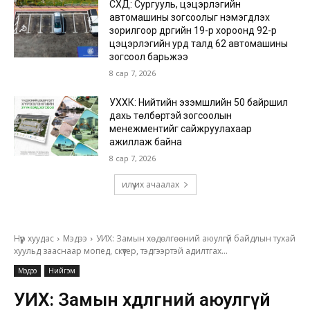
СХД: Сургууль, цэцэрлэгийн
автомашины зогсоолыг нэмэгдүүлэх
зорилгоор дүүргийн 19-р хороонд 92-р
цэцэрлэгийн урд талд 62 автомашины
зогсоол барьжээ
8 сар 7, 2026
УХХК: Нийтийн эзэмшлийн 50 байршил
дахь төлбөртэй зогсоолын
менежментийг сайжруулахаар
ажиллаж байна
8 сар 7, 2026
илүү их ачаалах