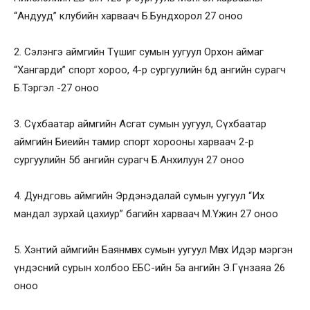
“Андууд” клубийн харваач Б.Бундхорол 27 оноо
2. Сэлэнгэ аймгийн Түшиг сумын уугуул Орхон аймаг
“Хангарди” спорт хороо, 4-р сургуулийн 6д ангийн сурагч
Б.Тэргэл -27 оноо
3. Сүхбаатар аймгийн Асгат сумын уугуул, Сүхбаатар
аймгийн Биеийн тамир спорт хорооны харваач 2-р
сургуулийн 5б ангийн сурагч Б.Анхилуун 27 оноо
4. Дундговь аймгийн Эрдэнэдалай сумын уугуул “Их
мандал зурхай цахиур” багийн харваач М.Үжин 27 оноо
5. Хэнтий аймгийн Баянмөнх сумын уугуул Мөнх Идэр мэргэн
үндэсний сурын холбоо ЕБС-ийн 5а ангийн Э.Гүнзаяа 26
оноо