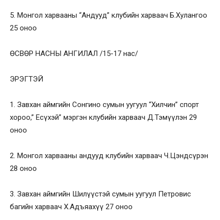
5. Монгол харвааны “Андууд” клубийн харваач Б.Хулангоо
25 оноо
ӨСВӨР НАСНЫ АНГИЛАЛ /15-17 нас/
ЭРЭГТЭЙ
1. Завхан аймгийн Сонгино сумын уугуул “Хилчин” спорт
хороо,” Есүхэй” мэргэн клубийн харваач Д.Тэмүүлэн 29
оноо
2. Монгол харвааны андууд клубийн харваач Ч.Цэндсүрэн
28 оноо
3. Завхан аймгийн Шилүүстэй сумын уугуул Петровис
багийн харваач Х.Адъяахүү 27 оноо