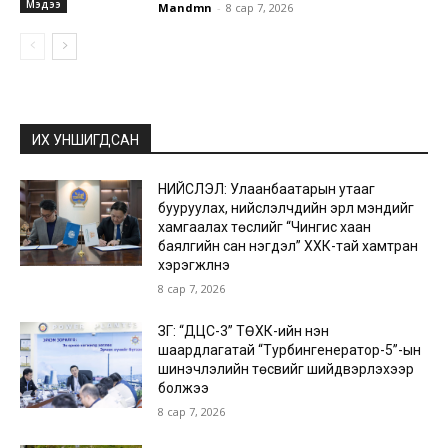
Мэдээ
Mandmn
-
8 сар 7, 2026
ИХ УНШИГДСАН
НИЙСЛЭЛ: Улаанбаатарын утааг
бууруулах, нийслэлчүүдийн эрүүл мэндийг
хамгаалах төслийг “Чингис хаан
баялгийн сан нэгдэл” ХХК-тай хамтран
хэрэгжүүлнэ
8 сар 7, 2026
ЗГ: “ДЦС-3” ТӨХК-ийн нэн
шаардлагатай “Турбингенератор-5”-ын
шинэчлэлийн төсвийг шийдвэрлэхээр
болжээ
8 сар 7, 2026