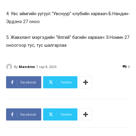
4. Увс аймгийн уугуул “Увснуур” клубийн харваач Б.Нандин-
Эрдэнэ 27 оноо
5. Жавхлант мэргэдийн “Өлгий” багийн харваач Э.Номин 27
оноогоор тус, тус шалгарлаа
By
Mandmn
7 сар 8, 2026
0
Facebook
Twitter
Facebook
Twitter