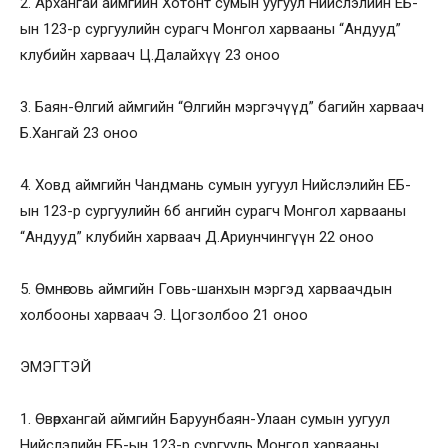
2. Архангай аймгийн Хотонт сумын уугуул Нийслэлийн ЕБ-
ын 123-р сургуулийн сурагч Монгол харвааны “Андууд”
клубийн харваач Ц.Далайхүү 23 оноо
3. Баян-Өлгий аймгийн “Өлгийн мэргэчүүд” багийн харваач
Б.Хангай 23 оноо
4. Ховд аймгийн Чандмань сумын уугуул Нийслэлийн ЕБ-
ын 123-р сургуулийн 6б ангийн сурагч Монгол харвааны
“Андууд” клубийн харваач Д.Ариунчингүүн 22 оноо
5. Өмнөговь аймгийн Говь-шанхын мэргэд харваачдын
холбооны харваач Э. Цогзолбоо 21 оноо
ЭМЭГТЭЙ
1. Өвөрхангай аймгийн Баруунбаян-Улаан сумын уугуул
Нийслэлийн ЕБ-ын 123-р сургууль Монгол харвааны