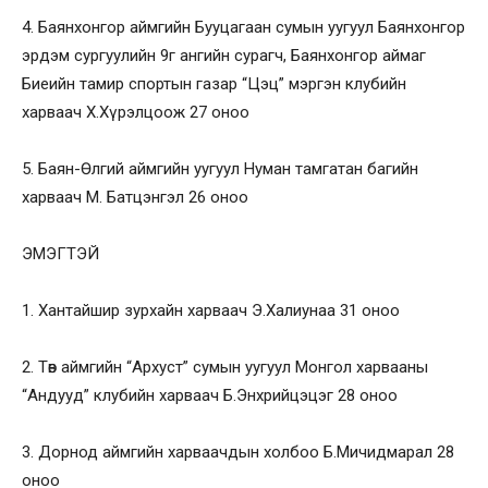
4. Баянхонгор аймгийн Бууцагаан сумын уугуул Баянхонгор
эрдэм сургуулийн 9г ангийн сурагч, Баянхонгор аймаг
Биеийн тамир спортын газар “Цэц” мэргэн клубийн
харваач Х.Хүрэлцоож 27 оноо
5. Баян-Өлгий аймгийн уугуул Нуман тамгатан багийн
харваач М. Батцэнгэл 26 оноо
ЭМЭГТЭЙ
1. Хантайшир зурхайн харваач Э.Халиунаа 31 оноо
2. Төв аймгийн “Архуст” сумын уугуул Монгол харвааны
“Андууд” клубийн харваач Б.Энхрийцэцэг 28 оноо
3. Дорнод аймгийн харваачдын холбоо Б.Мичидмарал 28
оноо