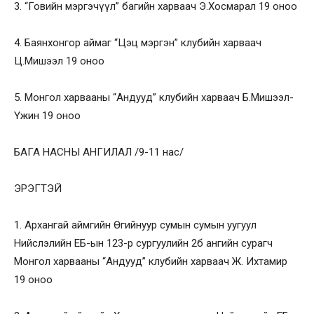
3. “Говийн мэргэчүүл” багийн харваач Э.Хосмарал 19 оноо
4. Баянхонгор аймаг “Цэц мэргэн” клубийн харваач
Ц.Мишээл 19 оноо
5. Монгол харвааны “Андууд” клубийн харваач Б.Мишээл-
Үжин 19 оноо
БАГА НАСНЫ АНГИЛАЛ /9-11 нас/
ЭРЭГТЭЙ
1. Архангай аймгийн Өгийнуур сумын сумын уугуул
Нийслэлийн ЕБ-ын 123-р сургуулийн 2б ангийн сурагч
Монгол харвааны “Андууд” клубийн харваач Ж. Ихтамир
19 оноо