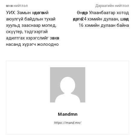
өмнөх нийтлэл
Дараагийн нийтлэл
УИХ: Замын хөдөлгөөний
Өнөөдөр Улаанбаатар хотод
аюулгүй байдлын тухай
өдөртөө 24 хэмийн дулаан, шөнөдөө
хуульд зааснаар мопед,
16 хэмийн дулаан байна
скүүтер, тэдгээртэй
адилтгах хэрэгслийг зөвхөн
насанд хүрэгч жолоодно
Mandmn
https://mand.mn/