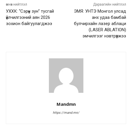
өмнөх нийтлэл
Дараагийн нийтлэл
УХХК: “Сэрүүн зун” тусгай
ЭМЯ: УНТЭ Монгол улсад
үйлчилгээний аян 2026
анх удаа бамбай
зохион байгуулагджээ
булчирхайн лазер аблаци
(LASER ABLATION)
эмчилгээг нэвтрүүлжээ
Mandmn
https://mand.mn/