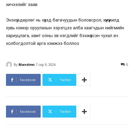
хичээлийг заав.
Энэхүү өдөрлөг нь хүүхэд багачуудын боловсрол, хүмүүжилд
хувь нэмэр оруулахын зэрэгцээ алба хаагчдын нийгмийн
хариуцлага, хамт олны эв нэгдлийг бэхжүүлсэн чухал ач
холбогдолтой арга хэмжээ боллоо
By
Mandmn
7 сар 9, 2026
0
Facebook
Twitter
Facebook
Twitter