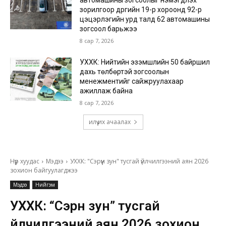
автомашины зогсоолыг нэмэгдүүлэх
зорилгоор дүүргийн 19-р хороонд 92-р
цэцэрлэгийн урд талд 62 автомашины
зогсоол барьжээ
8 сар 7, 2026
УХХК: Нийтийн эзэмшлийн 50 байршил
дахь төлбөртэй зогсоолын
менежментийг сайжруулахаар
ажиллаж байна
8 сар 7, 2026
илүү их ачаалах