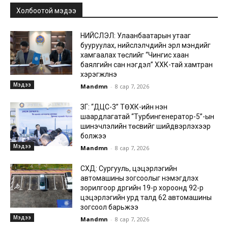
Холбоотой мэдээ
НИЙСЛЭЛ: Улаанбаатарын утааг
бууруулах, нийслэлчүүдийн эрүүл мэндийг
хамгаалах төслийг “Чингис хаан
баялгийн сан нэгдэл” ХХК-тай хамтран
хэрэгжүүлнэ
Мэдээ
Mandmn
-
8 сар 7, 2026
ЗГ: “ДЦС-3” ТӨХК-ийн нэн
шаардлагатай “Турбингенератор-5”-ын
шинэчлэлийн төсвийг шийдвэрлэхээр
болжээ
Мэдээ
Mandmn
-
8 сар 7, 2026
СХД: Сургууль, цэцэрлэгийн
автомашины зогсоолыг нэмэгдүүлэх
зорилгоор дүүргийн 19-р хороонд 92-р
цэцэрлэгийн урд талд 62 автомашины
зогсоол барьжээ
Мэдээ
Mandmn
-
8 сар 7, 2026