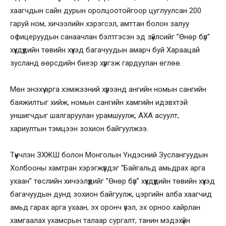
хаагчдын сайн дурын оролцоотойгоор цуглуулсан 200
гаруй ном, хичээлийн хэрэгсэл, амттан болон залуу
офицеруудын санаачлан бэлтгэсэн эд зүйлсийг ”Өнөр бүл”
хүүхдүүдийн төвийн хүүхэд багачуудын амарч буй Хараацай
зусланд өөрсдийн биеэр хүргэж гардуулан өглөө.
Мөн энэхүү арга хэмжээний хүрээнд ангийн номын сангийн
баяжилтыг хийж, номын сангийн хамгийн идэвхтэй
уншигчдыг шалгаруулан урамшуулж, АХА асуулт,
хариултын тэмцээн зохион байгуулжээ.
Түүнчлэн ЗХЖШ болон Монголын Үндэсний Зуслангуудын
Холбооны хамтран хэрэгжүүлдэг “Байгальд амьдрах арга
ухаан” төслийн хичээлүүдийг ”Өнөр бүл” хүүхдүүдийн төвийн хүүхэд
багачуудын дунд зохион байгуулж, цэргийн алба хаагчид
амьд гарах арга ухаан, эх оронч үзэл, эх орноо хайрлан
хамгаалах ухамсрын талаар сургалт, танин мэдэхүйн