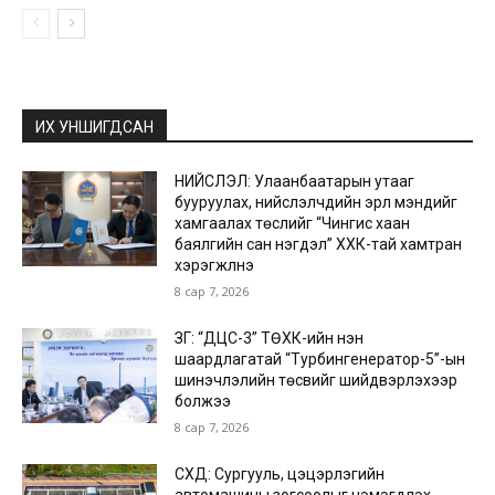
ИХ УНШИГДСАН
НИЙСЛЭЛ: Улаанбаатарын утааг
бууруулах, нийслэлчүүдийн эрүүл мэндийг
хамгаалах төслийг “Чингис хаан
баялгийн сан нэгдэл” ХХК-тай хамтран
хэрэгжүүлнэ
8 сар 7, 2026
ЗГ: “ДЦС-3” ТӨХК-ийн нэн
шаардлагатай “Турбингенератор-5”-ын
шинэчлэлийн төсвийг шийдвэрлэхээр
болжээ
8 сар 7, 2026
СХД: Сургууль, цэцэрлэгийн