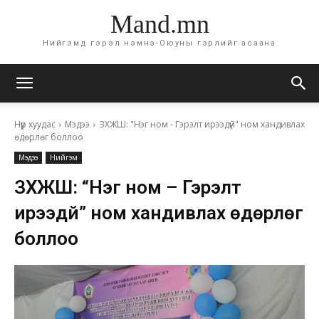
Mand.mn
Нийгэмд гэрэл нэмнэ-Оюуны гэрлийг асаана
Нүүр хуудас
Мэдээ
ЗХЖШ: "Нэг ном - Гэрэлт ирээдүй" ном хандивлах
өдөрлөг боллоо
Мэдээ
Нийгэм
ЗХЖШ: “Нэг ном – Гэрэлт
ирээдүй” ном хандивлах өдөрлөг
боллоо