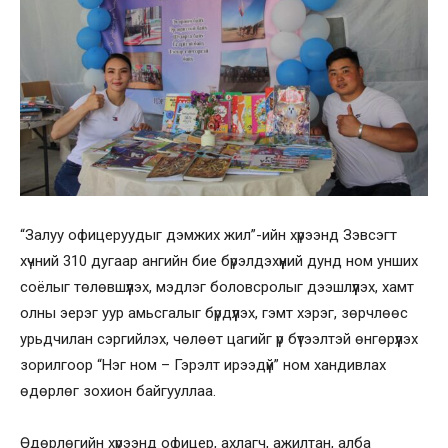
“Залуу офицеруудыг дэмжих жил”-ийн хүрээнд Зэвсэгт
хүчний 310 дугаар ангийн бие бүрэлдэхүүний дунд ном унших
соёлыг төлөвшүүлэх, мэдлэг боловсролыг дээшлүүлэх, хамт
олны эерэг уур амьсгалыг бүрдүүлэх, гэмт хэрэг, зөрчлөөс
урьдчилан сэргийлэх, чөлөөт цагийг үр бүтээлтэй өнгөрүүлэх
зорилгоор “Нэг ном – Гэрэлт ирээдүй” ном хандивлах
өдөрлөг зохион байгууллаа.
Өдөрлөгийн хүрээнд офицер, ахлагч, ажилтан, алба