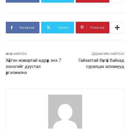
Facebook
Twitter
Pinterest
өмнөх нийтлэл
Дараагийн нийтлэл
Хүйтэн жавартай өдрүүд энэ 7
Гайхалтай бүсгүй байхад
хоногийг дуустал
суралцах алхамууд
үргэлжилнэ