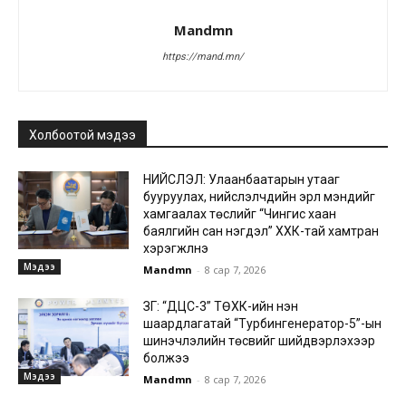
Mandmn
https://mand.mn/
Холбоотой мэдээ
НИЙСЛЭЛ: Улаанбаатарын утааг
бууруулах, нийслэлчүүдийн эрүүл мэндийг
хамгаалах төслийг “Чингис хаан
баялгийн сан нэгдэл” ХХК-тай хамтран
хэрэгжүүлнэ
Мэдээ
Mandmn
-
8 сар 7, 2026
ЗГ: “ДЦС-3” ТӨХК-ийн нэн
шаардлагатай “Турбингенератор-5”-ын
шинэчлэлийн төсвийг шийдвэрлэхээр
болжээ
Мэдээ
Mandmn
-
8 сар 7, 2026