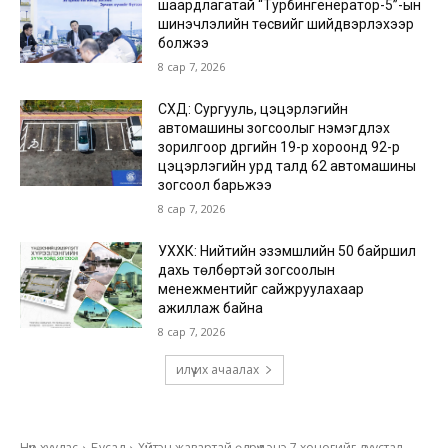
шаардлагатай “Турбингенератор-5”-ын
шинэчлэлийн төсвийг шийдвэрлэхээр
болжээ
8 сар 7, 2026
СХД: Сургууль, цэцэрлэгийн
автомашины зогсоолыг нэмэгдүүлэх
зорилгоор дүүргийн 19-р хороонд 92-р
цэцэрлэгийн урд талд 62 автомашины
зогсоол барьжээ
8 сар 7, 2026
УХХК: Нийтийн эзэмшлийн 50 байршил
дахь төлбөртэй зогсоолын
менежментийг сайжруулахаар
ажиллаж байна
8 сар 7, 2026
илүү их ачаалах