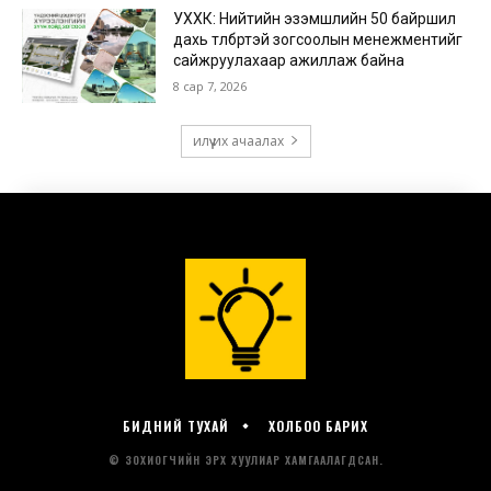
БИДНИЙ ТУХАЙ
ХОЛБОО БАРИХ
© ЗОХИОГЧИЙН ЭРХ ХУУЛИАР ХАМГААЛАГДСАН.