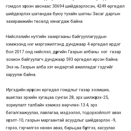
гомдол хүлээн авснаас 30694 шийдвэрлэсэн, 4249 өргөдөл
шийдвэрлэх шатандаа буюу тухайн шатны Засаг даргын
захирамжийн төсөлд хянагдаж байна.
Нийслэлийн нутгийн захиргааны байгууллагуудын
хэмжээнд нэг мэргэжилтэнд дунджаар 4 өргөдөл ирдэг
бол 2017 онд нийслэл, дүүргийн Газрын албаны нэг газар
зохион байгуулагч дунджаар 593 өргөдөл ирсэн байна.
Энэ нь Газрын алба хэт өндөртэй ажилладаг гэдгийг
харуулж байна.
Иргэдийн ирүүлсэн өргөдөл гомдлыг газар эзэмших,
ашиглах эрхийн хугацаа сунгах 28, эрх шилжүүлэх-25,
зориулалт талбайн хэмжээ өөрчлөх-13.4, эрх
баталгаажуулах, лавлагаа, мэдээлэл, тодорхойлолт авах
хүсэлт-10, газрын маргаантай асуудлыг шийдвэрлэх -9,
гэрээ, гэрчилгээ нөхөн авах, барьцаа бүртгэх, хасуулах