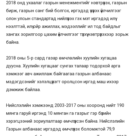
2018 онд ухаалаг газрын менежментийг нэвтрүүлэх, газрын
бирж, газрын санг бий болгох, иргэдэд үзүүлэх үйлчилгээг
олон улсын стандартад нийлүүлэх гэх мэт иргэдэд илүү
нээлттэй, илүү ойр ажиллах, мэдээллийг ил тод байдлыг
хангах зорилгоор цахим үйлчилгээг түлхүү нэвтрүүлэхээр зорьж
байна.
2018 оны 5-р сард газар өмчлөлийн хуулийн хугацаа
дуусна. Хуулийн хугацааг сунгах талаар тодорхой арга
хэмжээг авч ажиллаж байгаагаа газрын албанаас
мэдэгдсэнийг хэлэлцүүлэгт оролцсон иргэд маш ихээр
дэмжиж байлаа.
Нийслэлийн хэмжээнд 2003-2017 оны хооронд нийт 190
мянга гаруй иргэнд 10 мянган га газрыг гэр бүлийн
хэрэгцээний зориулалтаар өмчлүүлсэн байна. Нийслэлийн
Газрын албанаас иргэдэд өмчлүүлэх боломжтой 79,9