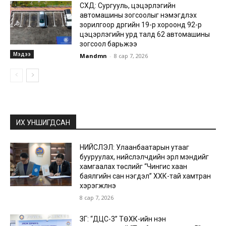
СХД: Сургууль, цэцэрлэгийн
автомашины зогсоолыг нэмэгдүүлэх
зорилгоор дүүргийн 19-р хороонд 92-р
цэцэрлэгийн урд талд 62 автомашины
зогсоол барьжээ
Мэдээ
Mandmn
-
8 сар 7, 2026
ИХ УНШИГДСАН
НИЙСЛЭЛ: Улаанбаатарын утааг
бууруулах, нийслэлчүүдийн эрүүл мэндийг
хамгаалах төслийг “Чингис хаан
баялгийн сан нэгдэл” ХХК-тай хамтран
хэрэгжүүлнэ
8 сар 7, 2026
ЗГ: “ДЦС-3” ТӨХК-ийн нэн