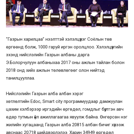
“Газрын харилцаа” нээлттэй хэлэлцүүлэг Соёлын төв
өргөөнд болж, 1000 гаруй иргэн оролцлоо. Хэлэлцүүлгийн
эхэнд нийслэлийн Газрын албаны дарга
Э.Болорчулуун албаныхаа 2017 оны ажлын тайлан болон
2018 онд хийх ажлын төлөвлөгөөг олон нийтэд
танилцууллаа.
Нийслэлийн Газрын алба албан хэрэг
хөтлөлтийн Edoc, Smart city программуудаар дамжуулан
цахим хэлбэрээр иргэдийн өргөдөл, гомдлыг бүртгэн авч
өдөр тутмын үйл ажиллагаагаа явуулж байна. Өнгөрсөн нэг
жилийн хугацаанд Газрын алба 20815 албан бичиг хүлээж
авснаас 20718 шийдвэрлэлээ. Харин 34949 өргөдөл