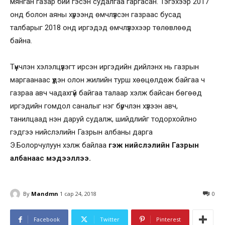
мянган газар бий гэсэн судалгаа гаргасан. Тэгэхээр 2017
онд болон аяны хүрээнд өмчлүүлсэн газраас бусад
талбарыг 2018 онд иргэдэд өмчлүүлэхээр төлөвлөөд
байна.
Түүнчлэн хэлэлцүүлэгт ирсэн иргэдийн дийлэнх нь газрын
маргаанаас үүдэн олон жилийн турш хөөцөлдөж байгаа ч
газраа авч чадахгүй байгаа талаар хэлж байсан бөгөөд
иргэдийн гомдол саналыг нэг бүрчлэн хүлээн авч,
танилцаад нэн даруй судалж, шийдлийг тодорхойлно
гэдгээ нийслэлийн Газрын албаны дарга
Э.Болорчулуун хэлж байлаа
гэж нийслэлийн Газрын
албанаас мэдээллээ.
By
Mandmn
1 сар 24, 2018
0
Facebook
Twitter
Pinterest