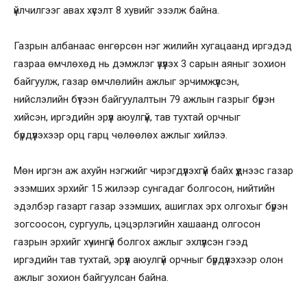
үйлчилгээг авах хүсэлт 8 хувийг эзэлж байна.
Газрын албанаас өнгөрсөн нэг жилийн хугацаанд иргэдэд
газраа өмчлөхөд нь дэмжлэг үзүүлэх 3 сарын аяныг зохион
байгуулж, газар өмчлөлийн ажлыг эрчимжүүлсэн,
нийслэлийн бүтээн байгуулалтын 79 ажлын газрыг бүрэн
хийсэн, иргэдийн эрүүл аюулгүй, тав тухтай орчныг
бүрдүүлэхээр орц гарц чөлөөлөх ажлыг хийлээ.
Мөн иргэн аж ахуйн нэгжийг чирэгдүүлэхгүй байх үүднээс газар
эзэмших эрхийг 15 жилээр сунгадаг болгосон, нийтийн
эдэлбэр газарт газар эзэмших, ашиглах эрх олгохыг бүрэн
зогсоосон, сургууль, цэцэрлэгийн хашаанд олгосон
газрын эрхийг хүчингүй болгох ажлыг эхлүүлсэн гээд
иргэдийн тав тухтай, эрүүл аюулгүй орчныг бүрдүүлэхээр олон
ажлыг зохион байгуулсан байна.