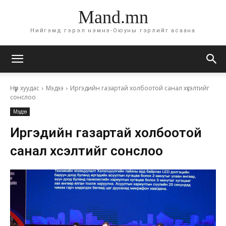
Mand.mn
Нийгэмд гэрэл нэмнэ-Оюуны гэрлийг асаана
Нүүр хуудас
Мэдээ
Иргэдийн газартай холбоотой санал хүсэлтийг
сонслоо
Мэдээ
Иргэдийн газартай холбоотой
санал хүсэлтийг сонслоо