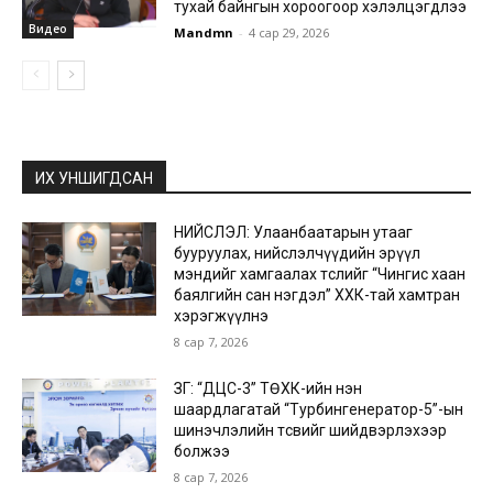
тухай байнгын хороогоор хэлэлцэгдлээ
Видео
Mandmn
-
4 сар 29, 2026
ИХ УНШИГДСАН
НИЙСЛЭЛ: Улаанбаатарын утааг
бууруулах, нийслэлчүүдийн эрүүл
мэндийг хамгаалах төслийг “Чингис хаан
баялгийн сан нэгдэл” ХХК-тай хамтран
хэрэгжүүлнэ
8 сар 7, 2026
ЗГ: “ДЦС-3” ТӨХК-ийн нэн
шаардлагатай “Турбингенератор-5”-ын
шинэчлэлийн төсвийг шийдвэрлэхээр
болжээ
8 сар 7, 2026