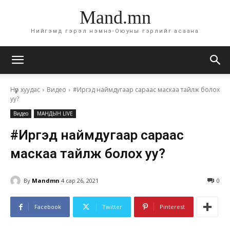
Mand.mn
Нийгэмд гэрэл нэмнэ-Оюуны гэрлийг асаана
Нүүр хуудас
Видео
#Иргэд наймдугаар сараас маскаа тайлж болох
уу?
Видео
МАНДЫН LIVE
#Иргэд наймдугаар сараас
маскаа тайлж болох уу?
By
Mandmn
4 сар 26, 2021
0
Facebook
Twitter
Pinterest