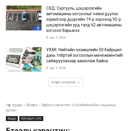
СХД: Сургууль, цэцэрлэгийн
автомашины зогсоолыг нэмэгдүүлэх
зорилгоор дүүргийн 19-р хороонд 92-р
цэцэрлэгийн урд талд 62 автомашины
зогсоол барьжээ
8 сар 7, 2026
УХХК: Нийтийн эзэмшлийн 50 байршил
дахь төлбөртэй зогсоолын менежментийг
сайжруулахаар ажиллаж байна
8 сар 7, 2026
илүү их ачаалах