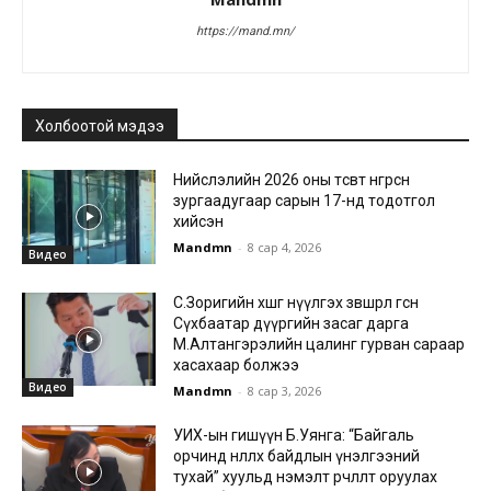
https://mand.mn/
Холбоотой мэдээ
Нийслэлийн 2026 оны төсөвт өнгөрсөн
зургаадугаар сарын 17-нд тодотгол
хийсэн
Mandmn
-
8 сар 4, 2026
Видео
С.Зоригийн хөшөөг нүүлгэх зөвшөөрөл өгсөн
Сүхбаатар дүүргийн засаг дарга
М.Алтангэрэлийн цалинг гурван сараар
хасахаар болжээ
Видео
Mandmn
-
8 сар 3, 2026
УИХ-ын гишүүн Б.Уянга: “Байгаль
орчинд нөлөөлөх байдлын үнэлгээний
тухай” хуульд нэмэлт өөрчлөлт оруулах