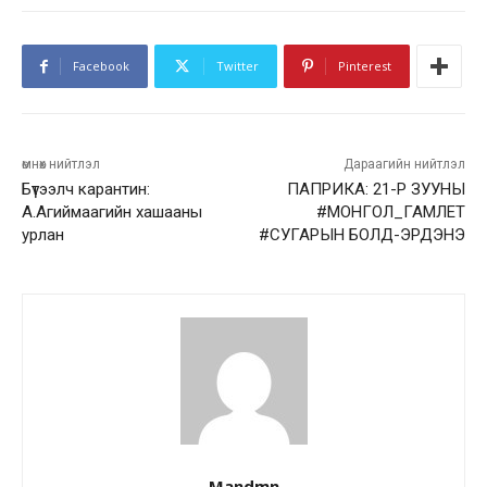
Facebook
Twitter
Pinterest
өмнөх нийтлэл
Дараагийн нийтлэл
Бүтээлч карантин:
ПАПРИКА: 21-Р ЗУУНЫ
А.Агиймаагийн хашааны
#МОНГОЛ_ГАМЛЕТ
урлан
#СУГАРЫН БОЛД-ЭРДЭНЭ
Mandmn