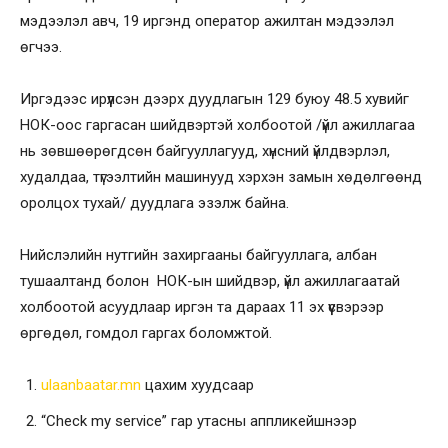
мэдээлэл авч, 19 иргэнд оператор ажилтан мэдээлэл
өгчээ.
Иргэдээс ирүүлсэн дээрх дуудлагын 129 буюу 48.5 хувийг
НОК-оос гаргасан шийдвэртэй холбоотой /үйл ажиллагаа
нь зөвшөөрөгдсөн байгууллагууд, хүнсний үйлдвэрлэл,
худалдаа, түгээлтийн машинууд хэрхэн замын хөдөлгөөнд
оролцох тухай/ дуудлага эзэлж байна.
Нийслэлийн нутгийн захиргааны байгууллага, албан
тушаалтанд болон НОК-ын шийдвэр, үйл ажиллагаатай
холбоотой асуудлаар иргэн та дараах 11 эх үүсвэрээр
өргөдөл, гомдол гаргах боломжтой.
ulaanbaatar.mn
цахим хуудсаар
“Check my service” гар утасны аппликейшнээр