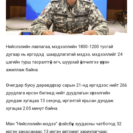
Нийслэлийн лавлагаа, мэдээллийн
1800-1200
тусгай
дугаар нь иргэдэд шаардлагатай мэдээ, мэдээллийг 24
цагийн турш тасралтгүй өгч, шуурхай үйлчилгээ үзүүлэн
ажиллаж байна.
Өчигдөр буюу дөрөвдүгээр сарын 21-нд иргэдээс нийт 266
дуудлага ирсэн бөгөөд нийт дуудлагын хүлээлгийн
дундаж хугацаа 13 секунд, иргэнтэй ярьсан дундаж
хугацаа 2.05 минут байна.
Мөн “Нийслэлийн мэдээ” фэйсбүүк хуудасны чатботод 32
иргэн хандсанаас 13 иргэн автомат хариулагчаас