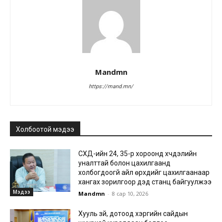
Mandmn
https://mand.mn/
Холбоотой мэдээ
СХД-ийн 24, 35-р хороонд хүчдэлийн
уналттай болон цахилгаанд
холбогдоогүй айл өрхүүдийг цахилгаанаар
хангах зорилгоор дэд станц байгуулжээ
Мэдээ
Mandmn
-
8 сар 10, 2026
Хууль зүй, дотоод хэргийн сайдын