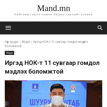
Mand.mn
Нийгэмд гэрэл нэмнэ-Оюуны гэрлийг асаана
Нүүр хуудас
Мэдээ
Иргэд НОК-т 11 сувгаар гомдол мэдүүлэх
боломжтой
Мэдээ
Иргэд НОК-т 11 сувгаар гомдол
мэдүүлэх боломжтой