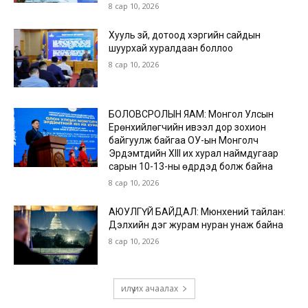
8 сар 10, 2026
Хууль зүй, дотоод хэргийн сайдын
шуурхай хуралдаан боллоо
8 сар 10, 2026
БОЛОВСРОЛЫН ЯАМ: Монгол Улсын
Ерөнхийлөгчийн ивээл дор зохион
байгуулж байгаа ОУ-ын Монголч
Эрдэмтдийн XIII их хурал наймдугаар
сарын 10-13-ны өдрүүдэд болж байна
8 сар 10, 2026
АЮУЛГҮЙ БАЙДАЛ: Мюнхений тайлан:
Дэлхийн дэг журам нуран унаж байна
8 сар 10, 2026
илүү их ачаалах