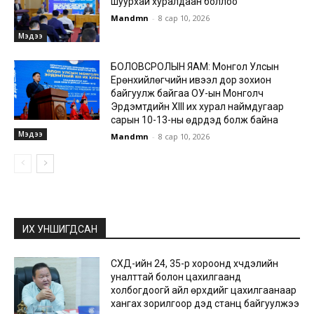
шуурхай хуралдаан боллоо
Mandmn
-
8 сар 10, 2026
Мэдээ
БОЛОВСРОЛЫН ЯАМ: Монгол Улсын
Ерөнхийлөгчийн ивээл дор зохион
байгуулж байгаа ОУ-ын Монголч
Эрдэмтдийн XIII их хурал наймдугаар
сарын 10-13-ны өдрүүдэд болж байна
Мэдээ
Mandmn
-
8 сар 10, 2026
ИХ УНШИГДСАН
СХД-ийн 24, 35-р хороонд хүчдэлийн
уналттай болон цахилгаанд
холбогдоогүй айл өрхүүдийг цахилгаанаар
хангах зорилгоор дэд станц байгуулжээ