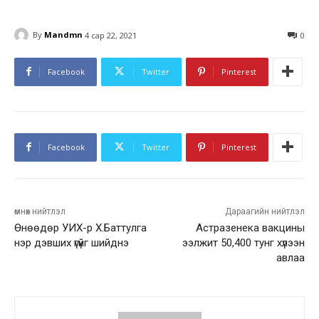
By
Mandmn
4 сар 22, 2021
0
Facebook
Twitter
Pinterest
Facebook
Twitter
Pinterest
өмнөх нийтлэл
Дараагийн нийтлэл
Өнөөдөр УИХ-р Х.Баттулга
Астразенека вакцины
нэр дэвших үгүйг шийднэ
ээлжит 50,400 тунг хүлээн
авлаа