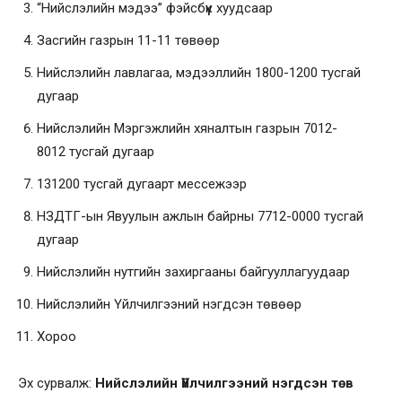
“Нийслэлийн мэдээ” фэйсбүүк хуудсаар
Засгийн газрын
11-11
төвөөр
Нийслэлийн лавлагаа, мэдээллийн
1800-1200
тусгай
дугаар
Нийслэлийн Мэргэжлийн хяналтын газрын
7012-
8012
тусгай дугаар
131200
тусгай дугаарт мессежээр
НЗДТГ-ын Явуулын ажлын байрны
7712-0000
тусгай
дугаар
Нийслэлийн нутгийн захиргааны байгууллагуудаар
Нийслэлийн Үйлчилгээний нэгдсэн төвөөр
Хороо
Эх сурвалж:
Нийслэлийн Үйлчилгээний нэгдсэн төв