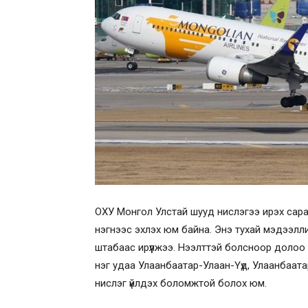
ОХУ Монгол Улстай шууд нислэгээ ирэх сара
нэгнээс эхлэх юм байна. Энэ тухай мэдээлл
штабаас ирүүлжээ. Нээлттэй болсноор долоо
нэг удаа Улаанбаатар-Улаан-Үүд, Улаанбаата
нислэг үйлдэх боломжтой болох юм.