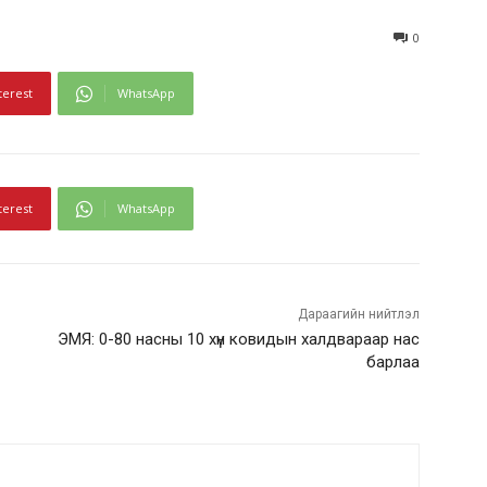
0
terest
WhatsApp
terest
WhatsApp
Дараагийн нийтлэл
ЭМЯ: 0-80 насны 10 хүн ковидын халдвараар нас
барлаа