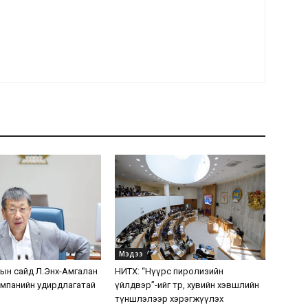
Мэдээ
н сайд Л.Энх-Амгалан
НИТХ: “Нүүрс пиролизийн
мпанийн удирдлагатай
үйлдвэр”-ийг төр, хувийн хэвшлийн
түншлэлээр хэрэгжүүлэх