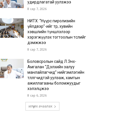
удирдлагатай уулзжээ
8 сар 7, 2026
НИТХ: “Нүүрс пиролизийн
үйлдвэр”-ийг төр, хувийн
хэвшлийн түншлэлээр
хэрэгжүүлэх тогтоолын төслийг
дэмжжээ
8 сар 7, 2026
Боловсролын сайд Л.Энх-
Амгалан “Дэлхийн залуу
манлайлагчид” нийгэмлэгийн
төлөөлөгчидтэй уулзаж, хамтын
ажиллагааны боломжуудыг
хэлэлцжээ
8 сар 6, 2026
илүү их ачаалах