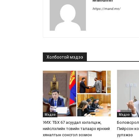
https://mand.mn/
Холбоотой мэдээ
Мэдээ
Мэдээ
УИХ: ТБХ 67 асуудал хэлэлцэж,
Боловсролы
нийслэлийн төсвийн талаарх ерөнхий
Пийрсон ко
хяналтын сонсгол зохион
уулзжээ