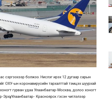
ас сэргээхээр болжээ. Нислэг ирэх 12 дугаар сарын
ийг ОХУ-ын коронавирусийн тархалттай тэмцэх шуурхай
 хоногт гурван удаа Улаанбаатар-Москва, долоо хоногт
р-Эрхүү, Улаанбаатар- Красноярск гэсэн чиглэлээр