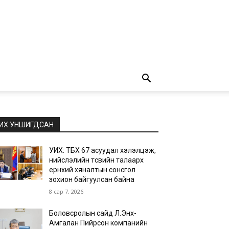
ИХ УНШИГДСАН
УИХ: ТБХ 67 асуудал хэлэлцэж,
нийслэлийн төсвийн талаарх
ерөнхий хяналтын сонсгол
зохион байгуулсан байна
8 сар 7, 2026
Боловсролын сайд Л.Энх-
Амгалан Пийрсон компанийн