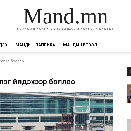
Mand.mn
Нийгэмд гэрэл нэмнэ-Оюуны гэрлийг асаана
ДЭЭ
МАНДЫН ПАПРИКА
МАНДЫН БҮТЭЭЛ
дэхээр боллоо
лэг үйлдэхээр боллоо