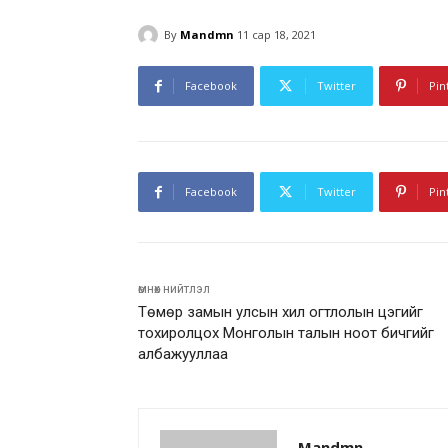
By
Mandmn
11 сар 18, 2021
Facebook
Twitter
Pin
Facebook
Twitter
Pin
өмнөх нийтлэл
Төмөр замын улсын хил огтлолын цэгийг
тохиролцох Монголын талын ноот бичгийг
албажууллаа
Mandmn