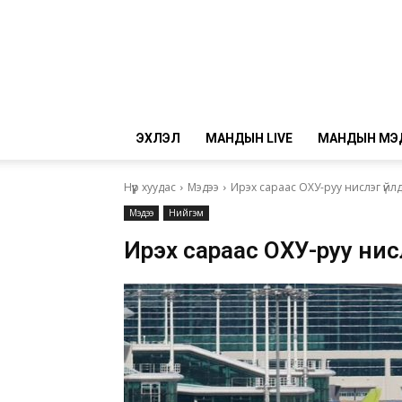
ЭХЛЭЛ
МАНДЫН LIVE
МАНДЫН МЭ
Нүүр хуудас
Мэдээ
Ирэх сараас ОХУ-руу нислэг үйл
Мэдээ
Нийгэм
Ирэх сараас ОХУ-руу нис