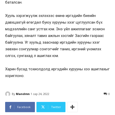
баталсан.
Хууль хэрэгжүүлж эхлэхээс өмнө иргэдийн биеийн
давхцахгүй өгөгдөл буюу хурууны хээг цуглуулсан бүх
мэдээллийн санг устгах юм. Энэ үйл ажиллагааг зохион
байгуулах, хяналт тавих ажлын хэсгийг Засгийн газраас
байгуулна. Уг хуульд зааснаар иргэдийн хурууны хээг
зөвхөн сонгуулиар сонгогчийг таних, иргэний үнэмлэх
олгох, сунгахад л ашиглах юм.
Харин бусад тохиолдолд иргэдийн хурууны хээ ашиглахыг
хориглоно.
By
Mandmn
1 сар 24, 2022
0
Facebook
Twitter