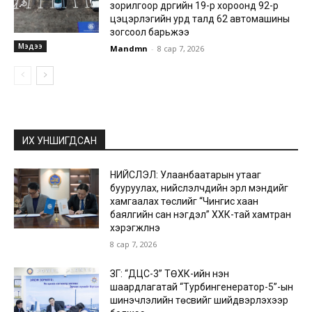
зорилгоор дүүргийн 19-р хороонд 92-р
цэцэрлэгийн урд талд 62 автомашины
зогсоол барьжээ
Мэдээ
Mandmn
-
8 сар 7, 2026
ИХ УНШИГДСАН
НИЙСЛЭЛ: Улаанбаатарын утааг
бууруулах, нийслэлчүүдийн эрүүл мэндийг
хамгаалах төслийг “Чингис хаан
баялгийн сан нэгдэл” ХХК-тай хамтран
хэрэгжүүлнэ
8 сар 7, 2026
ЗГ: “ДЦС-3” ТӨХК-ийн нэн
шаардлагатай “Турбингенератор-5”-ын
шинэчлэлийн төсвийг шийдвэрлэхээр