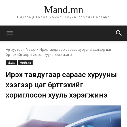
Mand.mn
Нийгэмд гэрэл нэмнэ-Оюуны гэрлийг асаана
Нүүр хуудас
Мэдээ
Ирэх тавдугаар сараас хурууны хээгээр цаг
бүртгэхийг хориглосон хууль хэрэгжинэ
Мэдээ
Нийгэм
Ирэх тавдугаар сараас хурууны
хээгээр цаг бүртгэхийг
хориглосон хууль хэрэгжинэ