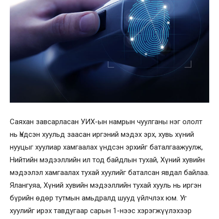
Саяхан завсарласан УИХ-ын намрын чуулганы нэг ололт
нь Үндсэн хуульд заасан иргэний мэдэх эрх, хувь хүний
нууцыг хуулиар хамгаалах үндсэн эрхийг баталгаажуулж,
Нийтийн мэдээллийн ил тод байдлын тухай, Хүний хувийн
мэдээлэл хамгаалах тухай хуулийг баталсан явдал байлаа.
Ялангуяа, Хүний хувийн мэдээллийн тухай хууль нь иргэн
бүрийн өдөр тутмын амьдралд шууд үйлчлэх юм. Уг
хуулийг ирэх тавдугаар сарын 1-нээс хэрэгжүүлэхээр