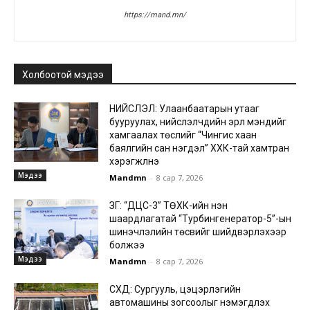
https://mand.mn/
Холбоотой мэдээ
НИЙСЛЭЛ: Улаанбаатарын утааг
бууруулах, нийслэлчүүдийн эрүүл мэндийг
хамгаалах төслийг “Чингис хаан
баялгийн сан нэгдэл” ХХК-тай хамтран
хэрэгжүүлнэ
Мэдээ
Mandmn
-
8 сар 7, 2026
ЗГ: “ДЦС-3” ТӨХК-ийн нэн
шаардлагатай “Турбингенератор-5”-ын
шинэчлэлийн төсвийг шийдвэрлэхээр
болжээ
Мэдээ
Mandmn
-
8 сар 7, 2026
СХД: Сургууль, цэцэрлэгийн
автомашины зогсоолыг нэмэгдүүлэх