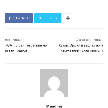
Facebook
Twitter
өмнөх нийтлэл
Дараагийн нийтлэл
НӨАТ: 3 сая төгрөгийн нэг
Хууль: Эрх хязгаарлах арга
азтан тодров
хэмжээний тухай ойлголт
Mandmn