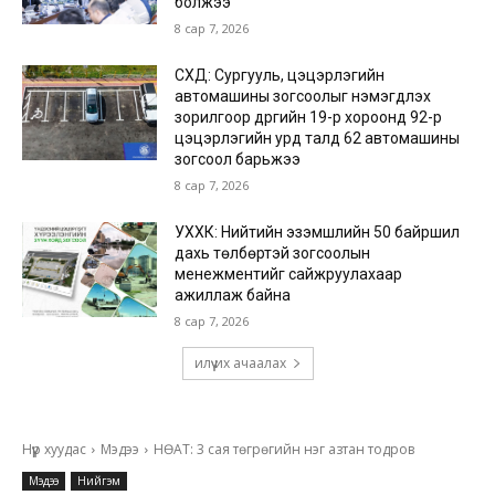
болжээ
8 сар 7, 2026
СХД: Сургууль, цэцэрлэгийн
автомашины зогсоолыг нэмэгдүүлэх
зорилгоор дүүргийн 19-р хороонд 92-р
цэцэрлэгийн урд талд 62 автомашины
зогсоол барьжээ
8 сар 7, 2026
УХХК: Нийтийн эзэмшлийн 50 байршил
дахь төлбөртэй зогсоолын
менежментийг сайжруулахаар
ажиллаж байна
8 сар 7, 2026
илүү их ачаалах