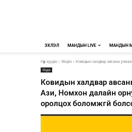
ЭХЛЭЛ
МАНДЫН LIVE
МАНДЫН 
Нүүр хуудас
Мэдээ
Ковидын халдвар авсаны улмаас
Мэдээ
Ковидын халдвар авсан
Ази, Номхон далайн орн
оролцох боломжгүй болс