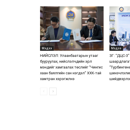
Мэдээ
Мэдээ
НИЙСЛЭЛ: Улаанбаатарын утааг
ЗГ: “ДЦС-3”
бууруулах, нийслэлчүүдийн эрүүл
шаардлага
мэндийг хамгаалах төслийг “Чингис
“Турбинген
хаан баялгийн сан нэгдэл” ХХК-тай
шинэчлэлий
хамтран хэрэгжүүлнэ
шийдвэрлэ