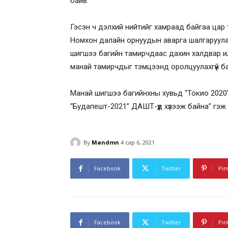
байв.
Гэсэн ч дэлхий нийтийг хамраад байгаа цар
Номхон далайн орнуудын аварга шалгаруула
шигшээ багийн тамирчдаас дахин халдвар ил
манай тамирчдыг тэмцээнд оролцуулахгүй б
Манай шигшээ багийнхны хувьд “Токио 2020”
“Будапешт-2021” ДАШТ-үүд хүлээж байна” гэж
By
Mandmn
4 сар 6, 2021
Facebook
Twitter
Pin
Facebook
Twitter
Pin