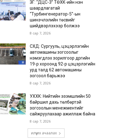
ЗГ: “ДЦС-3” ТӨХК-ийн нэн
шаардлагатай
“Турбингенератор-5”-ын
шинэчлэлийн төсвийг
шийдвэрлэхээр болжээ
8 сар 7, 2026
СХД: Сургууль, цэцэрлэгийн
автомашины зогсоолыг
нэмэгдүүлэх зорилгоор дүүргийн
19-р хороонд 92-р цэцэрлэгийн
урд талд 62 автомашины
зогсоол барьжээ
8 сар 7, 2026
УХХК: Нийтийн эзэмшлийн 50
байршил дахь төлбөртэй
зогсоолын менежментийг
сайжруулахаар ажиллаж байна
8 сар 7, 2026
илүү их ачаалах