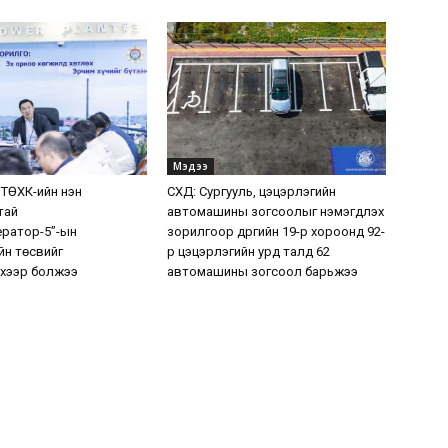
Мэдээ
 ТӨХК-ийн нэн
СХД: Сургууль, цэцэрлэгийн
тай
автомашины зогсоолыг нэмэгдүүлэх
ератор-5”-ын
зорилгоор дүүргийн 19-р хороонд 92-
н төсвийг
р цэцэрлэгийн урд талд 62
хээр болжээ
автомашины зогсоол барьжээ