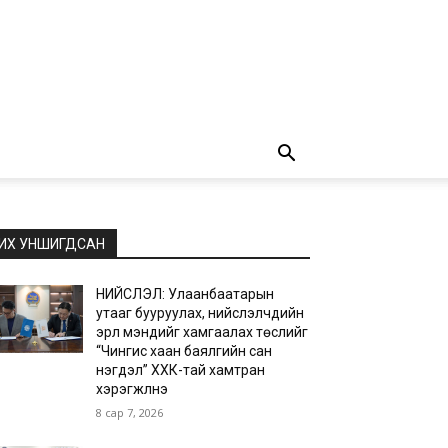
ИХ УНШИГДСАН
НИЙСЛЭЛ: Улаанбаатарын
утааг бууруулах, нийслэлчүүдийн
эрүүл мэндийг хамгаалах төслийг
“Чингис хаан баялгийн сан
нэгдэл” ХХК-тай хамтран
хэрэгжүүлнэ
8 сар 7, 2026