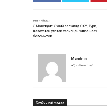
өмнөх нийтлэл
Л.Мөнхтүшиг: Эхний ээлжинд ОХУ, Турк,
Казахстан улстай харилцан хилээ нээх
боломжтой…
Mandmn
https://mand.mn/
Холбоотой мэдээ