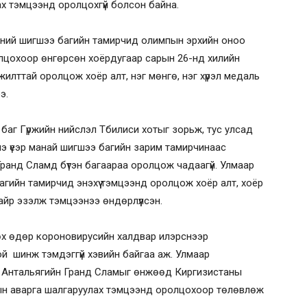
х тэмцээнд оролцохгүй болсон байна.
эсний шигшээ багийн тамирчид олимпын эрхийн оноо
лцохоор өнгөрсөн хоёрдугаар сарын 26-нд хилийн
жилттай оролцож хоёр алт, нэг мөнгө, нэг хүрэл медаль
э.
аг Гүржийн нийслэл Тбилиси хотыг зорьж, тус улсад
нэ үеэр манай шигшээ багийн зарим тамирчинаас
ранд Сламд бүтэн багаараа оролцож чадаагүй. Улмаар
агийн тамирчид энэхүү тэмцээнд оролцож хоёр алт, хоёр
айр эзэлж тэмцээнээ өндөрлүүлсэн.
өх өдөр короновирусийн халдвар илэрснээр
й шинж тэмдэггүй хэвийн байгаа аж. Улмаар
г Антальягийн Гранд Сламыг өнжөөд Киргизистаны
ын аварга шалгаруулах тэмцээнд оролцохоор төлөвлөж