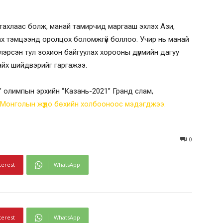
 тахлаас болж, манай тамирчид маргааш эхлэх Ази,
х тэмцээнд оролцох боломжгүй боллоо. Учир нь манай
эрсэн тул зохион байгуулах хорооны дүрмийн дагуу
айх шийдвэрийг гаргажээ.
 олимпын эрхийн “Казань-2021” Гранд слам,
Монголын жүдо бөхийн холбооноос мэдэгджээ.
0
terest
WhatsApp
terest
WhatsApp