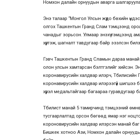
Номхон далайн орнуудын аварга шалгаруула
Энэ талаар “Монгол Улсын жүдо бөхийн үнд
олгох Ташкентын Гранд Слам тэмцээнд оро
чанадыг зорьсон. Улмаар энэхүү тэмцээнд ам
хүртэж, шагналт тавдугаар байр эзэлсэн билэ
Гэвч Ташкентын Гранд Сламын дараа манай б
олон улсын хамтарсан бэлтгэлийг хийсэн. Э
коронавирусийн халдвар илэрч, Тбилисийн Г
коронавирусийн халдвар илэрээгүй шигшээ б
хүрэл медальтайгаар багаараа гуравдугаар б
Тбилист манай 5 тамирчинд тэмцээний өмн
тусгаарлалтад орсон бөгөөд ямар нэг ноцто
короновирусийн халдвар илэрсэн манай ба
Бишкек хотноо Ази, Номхон далайн орнууд