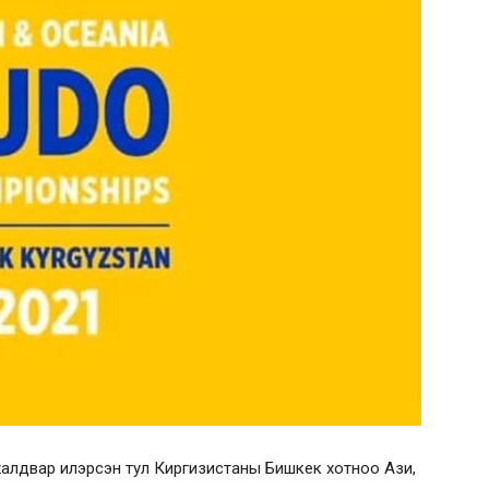
алдвар илэрсэн тул Киргизистаны Бишкек хотноо Ази,