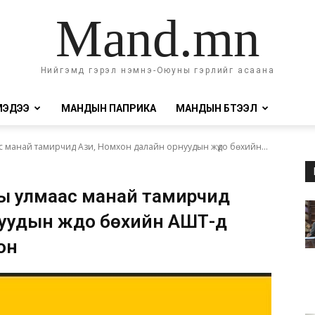
Mand.mn
Нийгэмд гэрэл нэмнэ-Оюуны гэрлийг асаана
МЭДЭЭ
МАНДЫН ПАПРИКА
МАНДЫН БҮТЭЭЛ
 манай тамирчид Ази, Номхон далайн орнуудын жүдо бөхийн...
ы улмаас манай тамирчид
уудын жүдо бөхийн АШТ-д
он