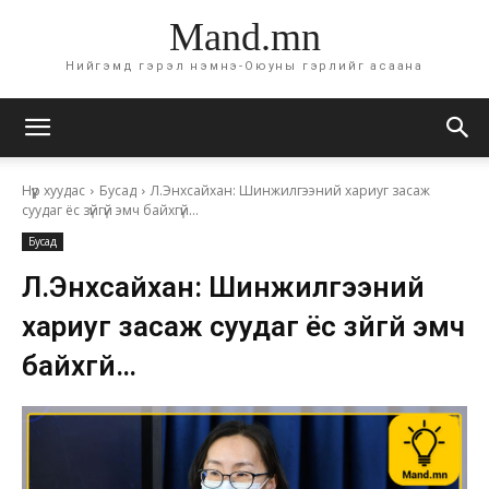
Mand.mn
Нийгэмд гэрэл нэмнэ-Оюуны гэрлийг асаана
Нүүр хуудас
Бусад
Л.Энхсайхан: Шинжилгээний хариуг засаж
суудаг ёс зүйгүй эмч байхгүй...
Бусад
Л.Энхсайхан: Шинжилгээний
хариуг засаж суудаг ёс зүйгүй эмч
байхгүй…