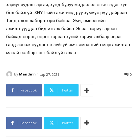
хариуг худал гаргая, хүнд буруу мэдээлэл өгье гэдэг хүн
бол байхгүй. ХӨСҮТ-ийн ажилчид руу хүмүүс рүү дайрсан.
Тэнд олон лаборатори байгаа. Эмч, эмнэлгийн
ажилтнууддаа бид итгэж байна. Эерэг хариу гарсан
байхад сөрөг, сөрөг гарсан хүний хариуг албаар эерэг
гээд засаж суудаг ёс зүйгүй эмч, эмнэлгийн мэргэжилтэн
манай салбарт огт байхгүй гэлээ.
By
Mandmn
4 сар 27, 2021
0
Facebook
Twitter
Facebook
Twitter