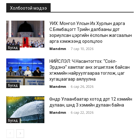
Холбоотой мэдээ
УИХ: Монгол Улсын Их Хурлын дарга
С.Бямбацогт Төрийн далбааны өдөрт
зориулсан цэргийн ёслолын жагсаалын
арга хэмжээнд оролцлоо
Бусад
Mandmn
-
7 сар 10, 2026
НИЙСЛЭЛ: Ч.Насантогтох: “Соёл-
Эрдэнэ” хамтлаг анх эгшиглэж байсан
хөгжмийн найруулгаараа тоглож, цаг
хугацаагаар аялуулна
Бусад
Mandmn
-
6 сар 26, 2026
Өнөөдөр Улаанбаатар хотод өдөртөө 12 хэмийн
дулаан, шөнөдөө 3 хэмийн дулаан байна
Mandmn
-
6 сар 22, 2026
Бусад