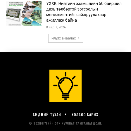
БИДНИЙ ТУХАЙ
ХОЛБОО БАРИХ
© ЗОХИОГЧИЙН ЭРХ ХУУЛИАР ХАМГААЛАГДСАН.