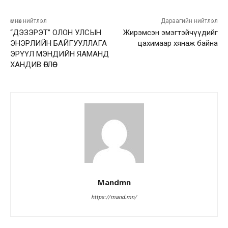
өмнөх нийтлэл
Дараагийн нийтлэл
“ДЭЗЭРЭТ” ОЛОН УЛСЫН
Жирэмсэн эмэгтэйчүүдийг
ЭНЭРЛИЙН БАЙГУУЛЛАГА
цахимаар хянаж байна
ЭРҮҮЛ МЭНДИЙН ЯАМАНД
ХАНДИВ ӨГЛӨӨ
Mandmn
https://mand.mn/