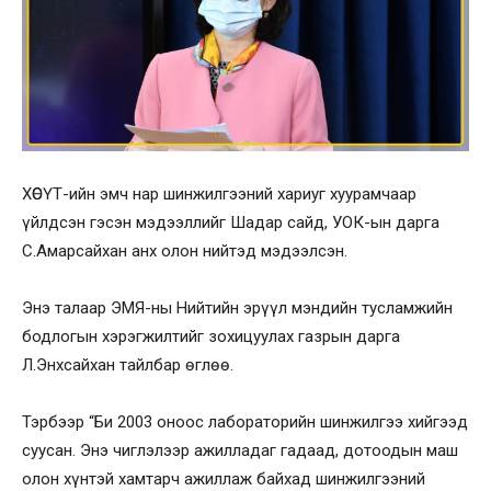
ХӨСҮТ-ийн эмч нар шинжилгээний хариуг хуурамчаар
үйлдсэн гэсэн мэдээллийг Шадар сайд, УОК-ын дарга
С.Амарсайхан анх олон нийтэд мэдээлсэн.
Энэ талаар ЭМЯ-ны Нийтийн эрүүл мэндийн тусламжийн
бодлогын хэрэгжилтийг зохицуулах газрын дарга
Л.Энхсайхан тайлбар өглөө.
Тэрбээр “Би 2003 оноос лабораторийн шинжилгээ хийгээд
суусан. Энэ чиглэлээр ажилладаг гадаад, дотоодын маш
олон хүнтэй хамтарч ажиллаж байхад шинжилгээний