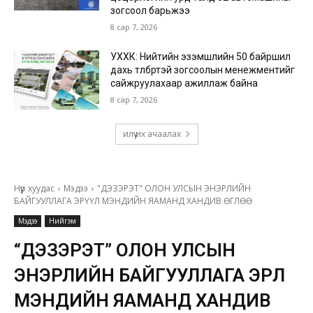
зогсоол барьжээ
8 сар 7, 2026
УХХК: Нийтийн эзэмшлийн 50 байршил
дахь төлбөртэй зогсоолын менежментийг
сайжруулахаар ажиллаж байна
8 сар 7, 2026
илүү их ачаалах