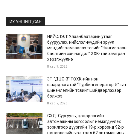
ИХ УНШИГДСАН
НИЙСЛЭЛ: Улаанбаатарын утааг
бууруулах, нийслэлчүүдийн эрүүл
мэндийг хамгаалах төслийг “Чингис хаан
баялгийн сан нэгдэл” ХХК-тай хамтран
хэрэгжүүлнэ
8 сар 7, 2026
ЗГ: “ДЦС-3” ТӨХК-ийн нэн
шаардлагатай “Турбингенератор-5”-ын
шинэчлэлийн төсвийг шийдвэрлэхээр
болжээ
8 сар 7, 2026
СХД: Сургууль, цэцэрлэгийн
автомашины зогсоолыг нэмэгдүүлэх
зорилгоор дүүргийн 19-р хороонд 92-р
цэцэрлэгийн урд талд 62 автомашины