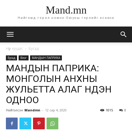
Mand.mn
Нийгэмд гэрэл нэмнэ-Оюуны гэрлийг асаана
Нүүр хуудас
Бусад
Бусад
Влог
МАНДЫН ПАПРИКА
МАНДЫН ПАПРИКА:
МОНГОЛЫН АНХНЫ
ЖУЛЬЕТТА АЛАГ НҮДЭН
ОДНОО
Нийтэлсэн
Mandmn
-
12 сар 4, 2020
1015
0