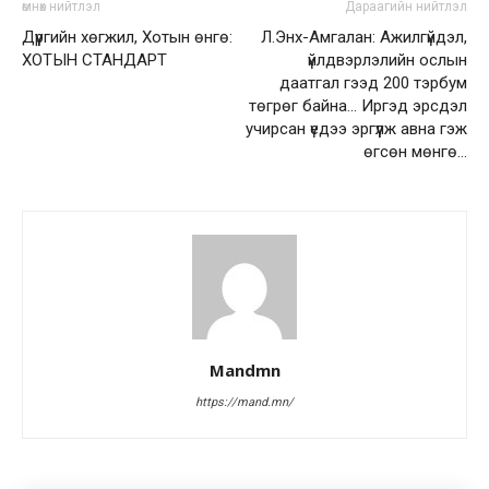
өмнөх нийтлэл
Дараагийн нийтлэл
Дүүргийн хөгжил, Хотын өнгө:
Л.Энх-Амгалан: Ажилгүйдэл,
ХОТЫН СТАНДАРТ
үйлдвэрлэлийн ослын
даатгал гээд 200 тэрбум
төгрөг байна… Иргэд эрсдэл
учирсан үедээ эргүүлж авна гэж
өгсөн мөнгө…
Mandmn
https://mand.mn/