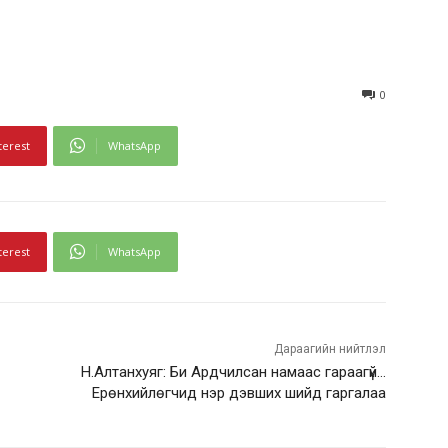
0
terest
WhatsApp
terest
WhatsApp
Дараагийн нийтлэл
Н.Алтанхуяг: Би Ардчилсан намаас гараагүй…
Ерөнхийлөгчид нэр дэвших шийд гаргалаа