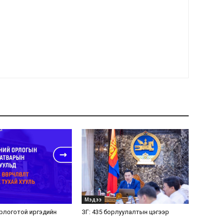
Мэдээ
орлоготой иргэдийн
ЗГ: 435 борлуулалтын цэгээр