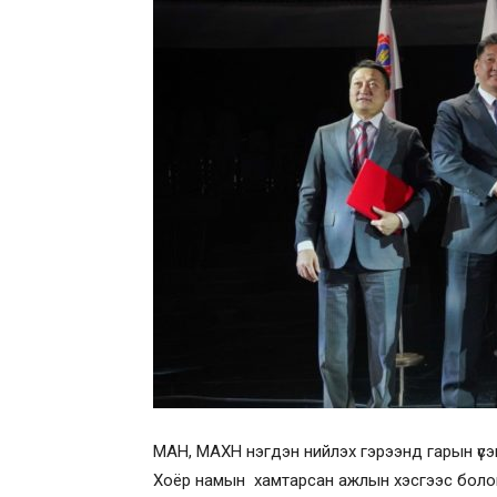
МАН, МАХН нэгдэн нийлэх гэрээнд гарын үс
Хоёр намын хамтарсан ажлын хэсгээс боловсру