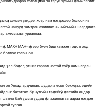
дэмжигчдээрээ хэлэлцүүлэн 90 гаруй хувийн дэмжлэгийг
элсүх хэлсэн үгэндээ, хоёр нам нэгдэхээр болсон нь
йл нэгтэй намууд хамтран ажиллах нь нийгмийн шаардлага
аар ажиллахыг уриаллаа.
үй, МАХН МАН-гүйгээр бүтэн биш хэмээн тодотгоод
 нэг боллоо гэсэн юм.
ид үзэл бодол, угшил гарвал нэгтэй хоёр нам нэгдэн
айв.
гол Улсад ардчилал, шударга ёсыг бэхжүүлэх, эдийн
байдлыг бататгах, бүс нутгийн төдийгүй дэлхийн өндөр
т шатны байгууллагуудад үйл ажиллагаагаараа нэгдэн
орхой тусгав.