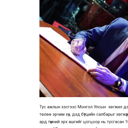
Тус ажлын хэсгээс Монгол Улсын хөгжил дэ
төлөө эрчим хүч, дэд бүтцийн салбарыг хөгжү
ард түмний эрх ашгийг цогцоор нь тусгасан 