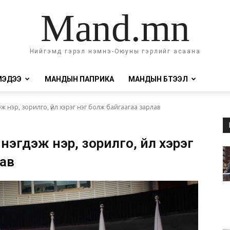
Mand.mn
Нийгэмд гэрэл нэмнэ-Оюуны гэрлийг асаана
МЭДЭЭ
МАНДЫН ПАПРИКА
МАНДЫН БҮТЭЭЛ
нэр, зорилго, үйл хэрэг нэг болж байгаагаа зарлав
гдэж нэр, зорилго, үйл хэрэг
лав