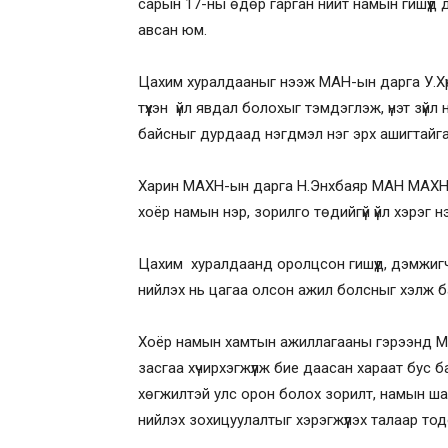
сарын 17-ны өдөр гарган нийт намын гишүүд 
авсан юм.
Цахим хуралдааныг нээж МАН-ын дарга У.Хүр
түүхэн үйл явдал болохыг тэмдэглэж, үнэт зү
байсныг дурдаад нэгдмэл нэг эрх ашигтайг
Харин МАХН-ын дарга Н.Энхбаяр МАН МАХН-г
хоёр намын нэр, зорилго төдийгүй үйл хэрэг
Цахим хуралдаанд оролцсон гишүүд, дэмжигч
нийлэх нь цагаа олсон ажил болсныг хэлж б
Хоёр намын хамтын ажиллагааны гэрээнд Мон
засгаа хүчирхэгжүүлж бие даасан хараат бус 
хөгжилтэй улс орон болох зорилт, намын ша
нийлэх зохицуулалтыг хэрэгжүүлэх талаар тод