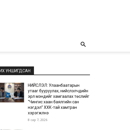
ИХ УНШИГДСАН
НИЙСЛЭЛ: Улаанбаатарын
утааг бууруулах, нийслэлчүүдийн
эрүүл мэндийг хамгаалах төслийг
“Чингис хаан баялгийн сан
нэгдэл” ХХК-тай хамтран
хэрэгжүүлнэ
8 сар 7, 2026