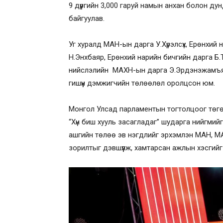
9 дүүргийн 3,000 гаруй намын анхан болон 
байгуулав.
Уг хуралд МАН-ын дарга У.Хүрэлсүх, Ерөнхи
Н.Энхбаяр, Ерөнхий нарийн бичгийн дарга Б
нийслэлийн МАХН-ын дарга Э.Эрдэнэжамъян
гишүүн дэмжигчийн төлөөлөл оролцсон юм.
Монгол Улсад парламентын тогтолцоог төгөл
“Хүн биш хууль засагладаг” шударга нийгмийг 
ашгийн төлөө эв нэгдлийг эрхэмлэн МАН, МА
зорилтыг дэвшүүлж, хамтарсан ажлын хэсгийг