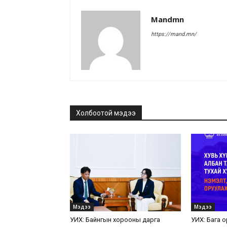
Mandmn
https://mand.mn/
Холбоотой мэдээ
Мэдээ
Мэдээ
УИХ: Байнгын хорооны дарга
УИХ: Бага 