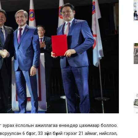
эг зурах ёслолын ажиллагаа өнөөдөр цахимаар боллоо.
улсан 6 бүлэг, 33 зүйл бүхий гэрээг 21 аймаг, нийслэл,