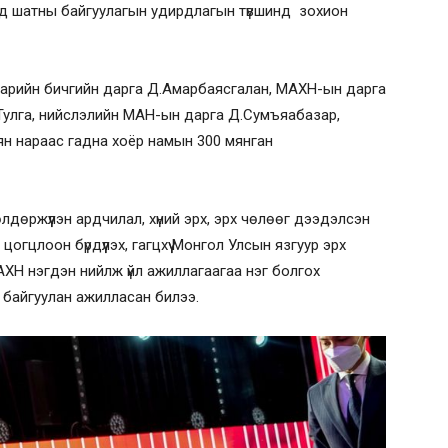
дунд шатны байгуулагын удирдлагын түвшинд зохион
й нарийн бичгийн дарга Д.Амарбаясгалан, МАХН-ын дарга
.Тулга, нийслэлийн МАН-ын дарга Д.Сумъяабазар,
 нараас гадна хоёр намын 300 мянган
дөржүүлэн ардчилал, хүний эрх, эрх чөлөөг дээдэлсэн
цогцлоон бүрдүүлэх, гагцхүү Монгол Улсын язгуур эрх
ХН нэгдэн нийлж үйл ажиллагаагаа нэг болгох
 байгуулан ажилласан билээ.