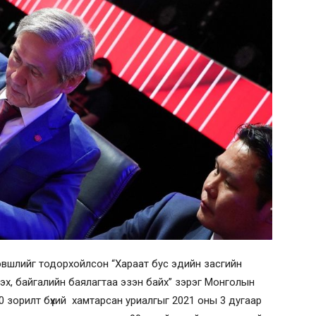
вшлийг тодорхойлсон “Хараат бус эдийн засгийн
үлэх, байгалийн баялагтаа эзэн байх” зэрэг Монголын
10 зорилт бүхий хамтарсан уриалгыг 2021 оны 3 дугаар