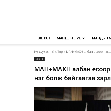
ЭХЛЭЛ
МАНДЫН LIVE
МАНДЫН 
Нүүр хуудас
Улс Төр
МАН+МАХН албан ёсоор нэгдэж 
Улс Төр
МАН+МАХН албан ёсоор нэ
нэг болж байгаагаа зар