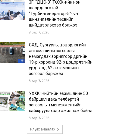
ЗГ: “ДЦС-3” ТӨХК-ийн нэн
шаардлагатай
“Турбингенератор-5”-ын
шинэчлэлийн төсвийг
шийдвэрлэхээр болжээ
8 сар 7, 2026
СХД: Сургууль, цэцэрлэгийн
автомашины зогсоолыг
нэмэгдүүлэх зорилгоор дүүргийн
19-р хороонд 92-р цэцэрлэгийн
урд талд 62 автомашины
зогсоол барьжээ
8 сар 7, 2026
УХХК: Нийтийн эзэмшлийн 50
байршил дахь төлбөртэй
зогсоолын менежментийг
сайжруулахаар ажиллаж байна
8 сар 7, 2026
илүү их ачаалах