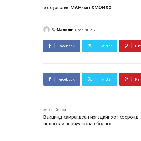
Эх сурвалж:
МАН-ын ХМОНХХ
By
Mandmn
4 сар 30, 2021
Facebook
Twitter
Pin
Facebook
Twitter
Pin
өмнөх нийтлэл
Вакцинд хамрагдсан иргэдийг хот хооронд
чөлөөтэй зорчуулахаар боллоо