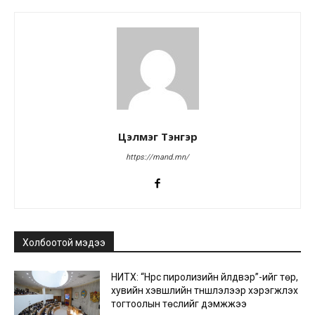
Цэлмэг Тэнгэр
https://mand.mn/
Холбоотой мэдээ
НИТХ: “Нүүрс пиролизийн үйлдвэр”-ийг төр,
хувийн хэвшлийн түншлэлээр хэрэгжүүлэх
тогтоолын төслийг дэмжжээ