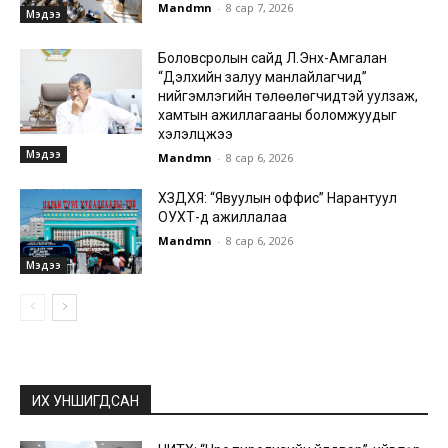
Mandmn
-
8 сар 7, 2026
Мэдээ
Боловсролын сайд Л.Энх-Амгалан
“Дэлхийн залуу манлайлагчид”
нийгэмлэгийн төлөөлөгчидтэй уулзаж,
хамтын ажиллагааны боломжуудыг
хэлэлцжээ
Мэдээ
Mandmn
-
8 сар 6, 2026
ХЗДХЯ: “Явуулын оффис” Нарантуул
ОУХТ-д ажиллалаа
Mandmn
-
8 сар 6, 2026
Мэдээ
ИХ УНШИГДСАН