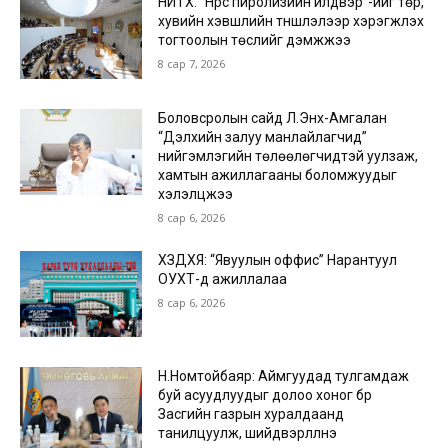
НИТХ: “Нүүрс пиролизийн үйлдвэр”-ийг төр,
хувийн хэвшлийн түншлэлээр хэрэгжүүлэх
тогтоолын төслийг дэмжжээ
8 сар 7, 2026
Боловсролын сайд Л.Энх-Амгалан
“Дэлхийн залуу манлайлагчид”
нийгэмлэгийн төлөөлөгчидтэй уулзаж,
хамтын ажиллагааны боломжуудыг
хэлэлцжээ
8 сар 6, 2026
ХЗДХЯ: “Явуулын оффис” Нарантуул
ОУХТ-д ажиллалаа
8 сар 6, 2026
Н.Номтойбаяр: Аймгуудад тулгамдаж
буй асуудлуудыг долоо хоног бүр
Засгийн газрын хуралдаанд
танилцуулж, шийдвэрлүүлнэ