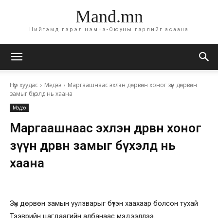
Mand.mn
Нийгэмд гэрэл нэмнэ-Оюуны гэрлийг асаана
Нүүр хуудас
Мэдээ
Маргаашнаас эхлэн дөрвөн хоног зүүн дөрвөн
замыг бүхэлд нь хаана
Мэдээ
Маргаашнаас эхлэн дөрвөн хоног
зүүн дөрвөн замыг бүхэлд нь
хаана
Зүүн дөрвөн замын уулзварыг бүтэн хаахаар болсон тухай
Тээврийн цагдаагийн албанаас мэдээллээ.