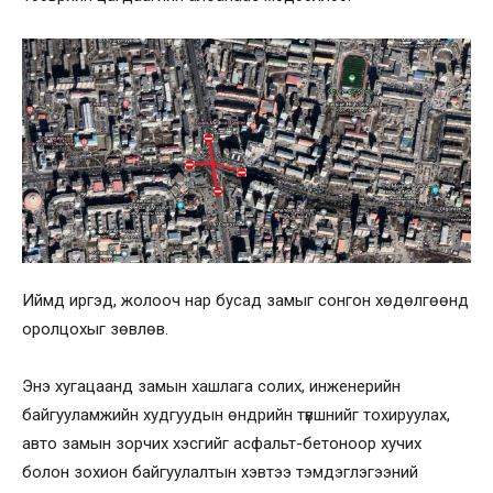
Иймд иргэд, жолооч нар бусад замыг сонгон хөдөлгөөнд
оролцохыг зөвлөв.
Энэ хугацаанд замын хашлага солих, инженерийн
байгууламжийн худгуудын өндрийн түвшнийг тохируулах,
авто замын зорчих хэсгийг асфальт-бетоноор хучих
болон зохион байгуулалтын хэвтээ тэмдэглэгээний