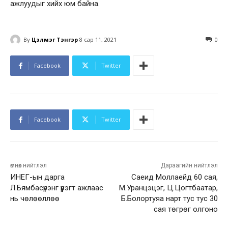
ажлуудыг хийх юм байна.
By
Цэлмэг Тэнгэр
8 сар 11, 2021
0
Facebook
Twitter
Facebook
Twitter
өмнөх нийтлэл
Дараагийн нийтлэл
ИНЕГ-ын дарга
Саеид Моллаейд 60 сая,
Л.Бямбасүрэнг үүрэгт ажлаас
М.Уранцэцэг, Ц.Цогтбаатар,
нь чөлөөллөө
Б.Болортуяа нарт тус тус 30
сая төгрөг олгоно