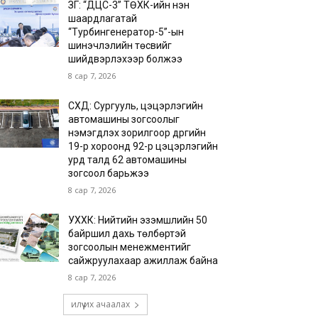
ЗГ: “ДЦС-3” ТӨХК-ийн нэн
шаардлагатай
“Турбингенератор-5”-ын
шинэчлэлийн төсвийг
шийдвэрлэхээр болжээ
8 сар 7, 2026
СХД: Сургууль, цэцэрлэгийн
автомашины зогсоолыг
нэмэгдүүлэх зорилгоор дүүргийн
19-р хороонд 92-р цэцэрлэгийн
урд талд 62 автомашины
зогсоол барьжээ
8 сар 7, 2026
УХХК: Нийтийн эзэмшлийн 50
байршил дахь төлбөртэй
зогсоолын менежментийг
сайжруулахаар ажиллаж байна
8 сар 7, 2026
илүү их ачаалах