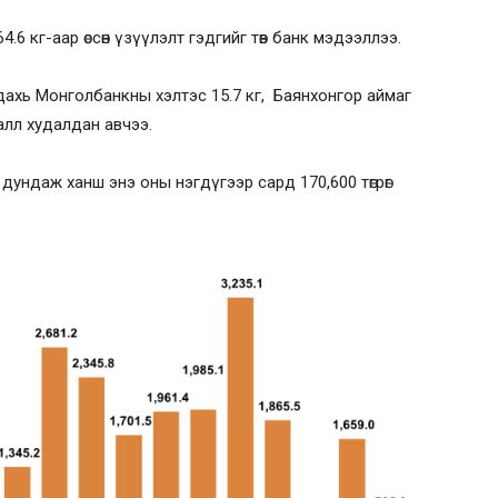
4.6 кг-аар өссөн үзүүлэлт гэдгийг төв банк мэдээллээ.
ахь Монголбанкны хэлтэс 15.7 кг, Баянхонгор аймаг
алл худалдан авчээ.
ундаж ханш энэ оны нэгдүгээр сард 170,600 төгрөг