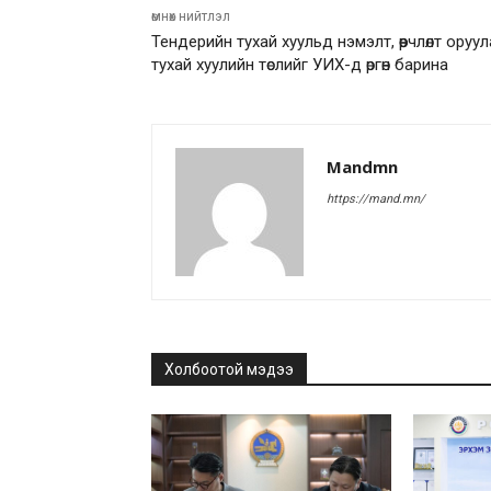
өмнөх нийтлэл
Тендерийн тухай хуульд нэмэлт, өөрчлөлт оруул
тухай хуулийн төслийг УИХ-д өргөн барина
Mandmn
https://mand.mn/
Холбоотой мэдээ