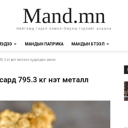
Mand.mn
Нийгэмд гэрэл нэмнэ-Оюуны гэрлийг асаана
МЭДЭЭ
МАНДЫН ПАПРИКА
МАНДЫН БҮТЭЭЛ
.3 кг үнэт металл худалдан авчээ
ард 795.3 кг үнэт металл