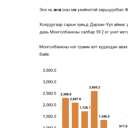
Энэ нь өмнөх оны мөн үеийнхтэй харьцуулбал 46
Хоёрдугаар сарын хувьд Дархан-Уул аймаг д
дахь Монголбанкны салбар 59.2 кг үнэт мет
Монголбанкны нэг грамм алт худалдан авах д
байв.