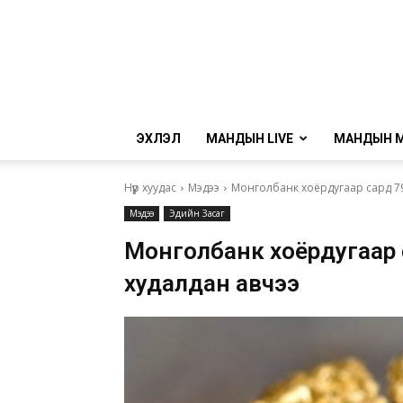
ЭХЛЭЛ
МАНДЫН LIVE
МАНДЫН 
Нүүр хуудас
Мэдээ
Монголбанк хоёрдугаар сард 795
Мэдээ
Эдийн Засаг
Монголбанк хоёрдугаар с
худалдан авчээ