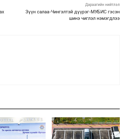
Дараагийн нийтлэл
ах
Зүүн салаа-Чингэлтэй дүүрэг-МУБИС гэсэн
шинэ чиглэл нэмэгдлээ