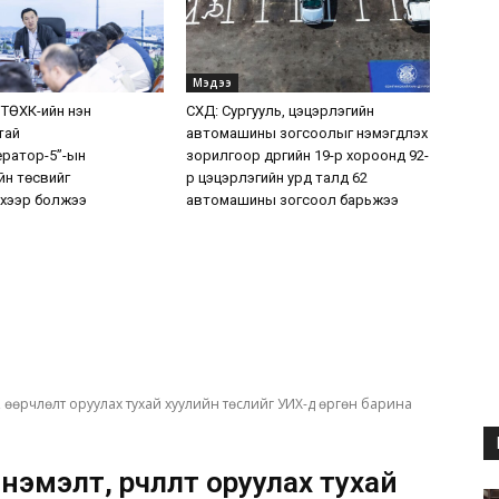
Мэдээ
 ТӨХК-ийн нэн
СХД: Сургууль, цэцэрлэгийн
тай
автомашины зогсоолыг нэмэгдүүлэх
ератор-5”-ын
зорилгоор дүүргийн 19-р хороонд 92-
н төсвийг
р цэцэрлэгийн урд талд 62
хээр болжээ
автомашины зогсоол барьжээ