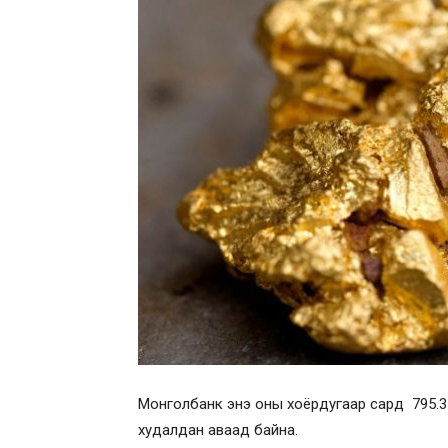
Монголбанк энэ оны хоёрдугаар сард 795.3 кг
худалдан аваад байна.