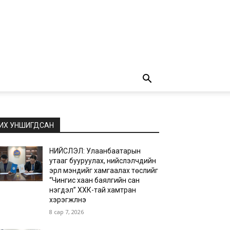
ИХ УНШИГДСАН
НИЙСЛЭЛ: Улаанбаатарын
утааг бууруулах, нийслэлчүүдийн
эрүүл мэндийг хамгаалах төслийг
“Чингис хаан баялгийн сан
нэгдэл” ХХК-тай хамтран
хэрэгжүүлнэ
8 сар 7, 2026