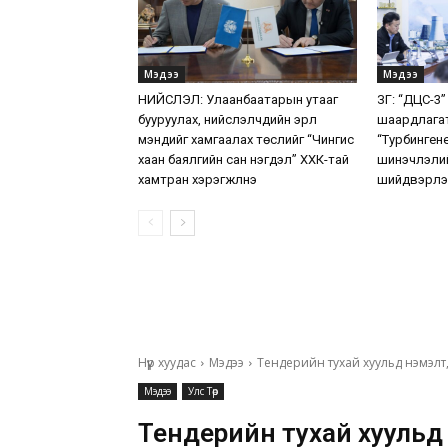
Мэдээ
Мэдээ
НИЙСЛЭЛ: Улаанбаатарын утааг
ЗГ: “ДЦС-3”
бууруулах, нийслэлчүүдийн эрүүл
шаардлага
мэндийг хамгаалах төслийг “Чингис
“Турбинген
хаан баялгийн сан нэгдэл” ХХК-тай
шинэчлэлий
хамтран хэрэгжүүлнэ
шийдвэрлэ