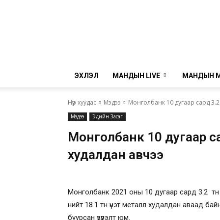
ЭХЛЭЛ
МАНДЫН LIVE
МАНДЫН 
Нүүр хуудас
Мэдээ
Монголбанк 10 дугаар сард 3.2 
Мэдээ
Эдийн Засаг
Монголбанк 10 дугаар са
худалдан авчээ
Монголбанк 2021 оны 10 дугаар сард 3.2 тн 
нийт 18.1 тн үнэт металл худалдан аваад бай
буурсан үзүүлэлт юм.