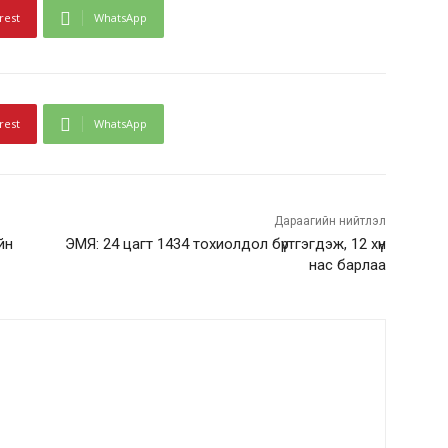
rest
WhatsApp
rest
WhatsApp
Дараагийн нийтлэл
йн
ЭМЯ: 24 цагт 1434 тохиолдол бүртгэгдэж, 12 хүн
нас барлаа