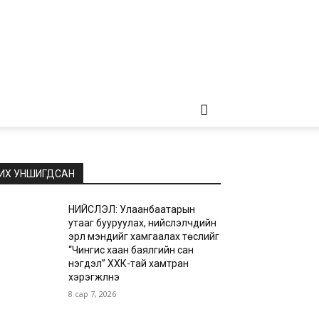
ИХ УНШИГДСАН
НИЙСЛЭЛ: Улаанбаатарын
утааг бууруулах, нийслэлчүүдийн
эрүүл мэндийг хамгаалах төслийг
“Чингис хаан баялгийн сан
нэгдэл” ХХК-тай хамтран
хэрэгжүүлнэ
8 сар 7, 2026