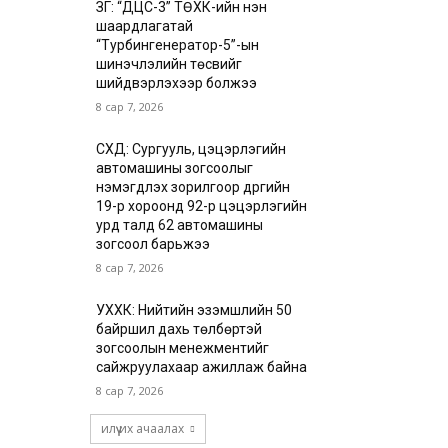
ЗГ: “ДЦС-3” ТӨХК-ийн нэн
шаардлагатай
“Турбингенератор-5”-ын
шинэчлэлийн төсвийг
шийдвэрлэхээр болжээ
8 сар 7, 2026
СХД: Сургууль, цэцэрлэгийн
автомашины зогсоолыг
нэмэгдүүлэх зорилгоор дүүргийн
19-р хороонд 92-р цэцэрлэгийн
урд талд 62 автомашины
зогсоол барьжээ
8 сар 7, 2026
УХХК: Нийтийн эзэмшлийн 50
байршил дахь төлбөртэй
зогсоолын менежментийг
сайжруулахаар ажиллаж байна
8 сар 7, 2026
илүү их ачаалах