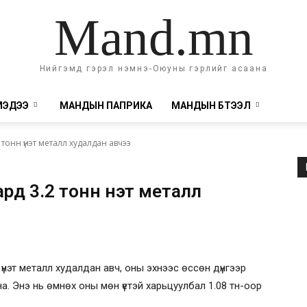
Mand.mn
Нийгэмд гэрэл нэмнэ-Оюуны гэрлийг асаана
МЭДЭЭ
МАНДЫН ПАПРИКА
МАНДЫН БҮТЭЭЛ
тонн үнэт металл худалдан авчээ
рд 3.2 тонн үнэт металл
үнэт металл худалдан авч, оны эхнээс өссөн дүнгээр
на. Энэ нь өмнөх оны мөн үетэй харьцуулбал 1.08 тн-оор