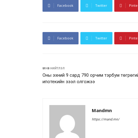
Facebook
Twitter
Pinte
Facebook
Twitter
Pinte
өмнөх нийтлэл
Оны эхний 9 сард 790 орчим тэрбум төгрөги
ипотекийн зээл олгожээ
Mandmn
https://mand.mn/