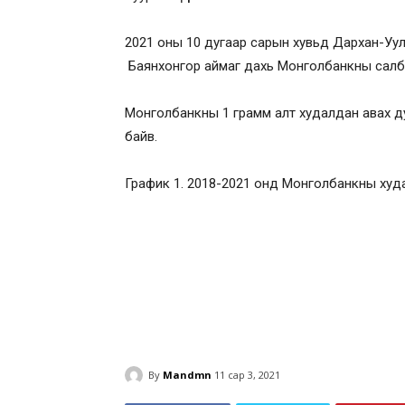
2021 оны 10 дугаар сарын хувьд Дархан-Уул
Баянхонгор аймаг дахь Монголбанкны салбар
Монголбанкны 1 грамм алт худалдан авах ду
байв.
График 1. 2018-2021 онд Монголбанкны худа
By
Mandmn
11 сар 3, 2021