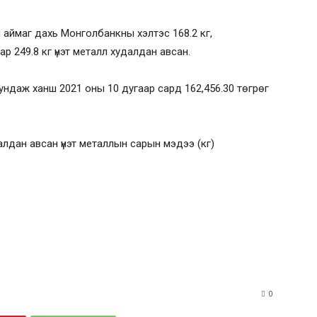
 аймаг дахь Монголбанкны хэлтэс 168.2 кг,
 249.8 кг үнэт металл худалдан авсан.
ндаж ханш 2021 оны 10 дугаар сард 162,456.30 төгрөг
лдан авсан үнэт металлын сарын мэдээ (кг)
0