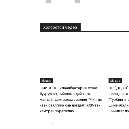
Холбоотой мэдээ
Мэдээ
Мэдээ
НИЙСЛЭЛ: Улаанбаатарын утааг
ЗГ: “ДЦС-3”
бууруулах, нийслэлчүүдийн эрүүл
шаардлага
мэндийг хамгаалах төслийг “Чингис
“Турбинген
хаан баялгийн сан нэгдэл” ХХК-тай
шинэчлэлий
хамтран хэрэгжүүлнэ
шийдвэрлэ