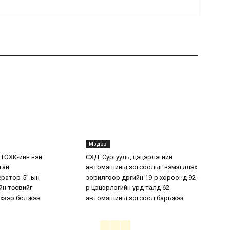
Мэдээ
 ТӨХК-ийн нэн
СХД: Сургууль, цэцэрлэгийн
тай
автомашины зогсоолыг нэмэгдүүлэх
ератор-5”-ын
зорилгоор дүүргийн 19-р хороонд 92-
н төсвийг
р цэцэрлэгийн урд талд 62
хээр болжээ
автомашины зогсоол барьжээ