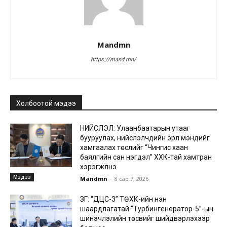
Mandmn
https://mand.mn/
Холбоотой мэдээ
НИЙСЛЭЛ: Улаанбаатарын утааг
бууруулах, нийслэлчүүдийн эрүүл мэндийг
хамгаалах төслийг “Чингис хаан
баялгийн сан нэгдэл” ХХК-тай хамтран
хэрэгжүүлнэ
Мэдээ
Mandmn
-
8 сар 7, 2026
ЗГ: “ДЦС-3” ТӨХК-ийн нэн
шаардлагатай “Турбингенератор-5”-ын
шинэчлэлийн төсвийг шийдвэрлэхээр