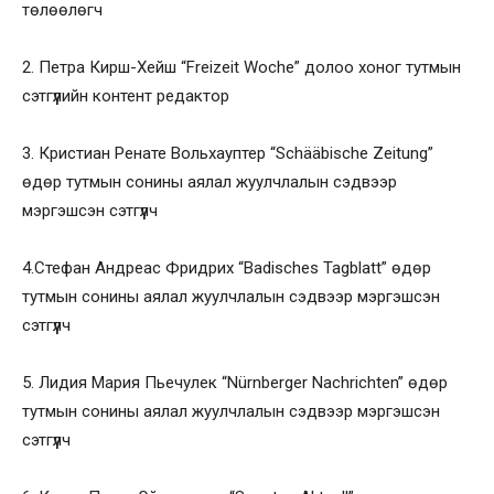
төлөөлөгч
2. Петра Кирш-Хейш “Freizeit Woche” долоо хоног тутмын
сэтгүүлийн контент редактор
3. Кристиан Ренате Вольхауптер “Schääbische Zeitung”
өдөр тутмын сонины аялал жуулчлалын сэдвээр
мэргэшсэн сэтгүүлч
4.Стефан Андреас Фридрих “Badisches Tagblatt” өдөр
тутмын сонины аялал жуулчлалын сэдвээр мэргэшсэн
сэтгүүлч
5. Лидия Мария Пьечулек “Nürnberger Nachrichten” өдөр
тутмын сонины аялал жуулчлалын сэдвээр мэргэшсэн
сэтгүүлч