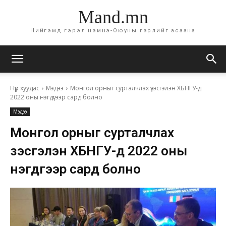
Mand.mn
Нийгэмд гэрэл нэмнэ-Оюуны гэрлийг асаана
Нүүр хуудас
Мэдээ
Монгол орныг сурталчлах үзэсгэлэн ХБНГУ-д
2022 оны нэгдүгээр сард болно
Мэдээ
Монгол орныг сурталчлах
үзэсгэлэн ХБНГУ-д 2022 оны
нэгдүгээр сард болно