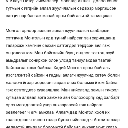
6. Клаус Петер Эйхмюллер “Sonntag Aktuell” долоо хоног
тутмын сэтгүүлийн аялал жуулчлалын сэдвээр мэргэшсэн
сэтгүүлч нар багтаж манай орны байгальтай танилцжээ.
Монгол орноор аялсан аялал жуулчлалын салбарын
сэтгүүлчид Монголын ард түмний найрсаг зан харилцаанд
талархаж хамгийн сайхан сэтгэгдэл төрүүлсэн зүйл гэж
онцолсон юм. Мөн байгалийн бүтэц онцлог тогтоц ахуй
амьдралыг сонирхон олон улсад таниулахдаа таатай
байгаагаа хэлж байлаа. Хэдий Монгол орны байгаль
үзэсгэлэнтэй сайхан ч гадны аялагч жуулчид хөтөч болон
жолоочгүйгээр зорьсон газраа очих боломжгүй юм байна
гэж сэтгэгдлээ хуваалцлаа. Мөн нийслэлд замын түгжрэл
хугацаа алдвал арга хэмжээ авч болохооргүй хүнд хэлбэрт
орох магадлалтай учир анхаараасай гэж найрсаг
зөвлөгөөг ч өгч амжлаа. Аялагчдад Монгол хоол их
таалагдсан ч очсон газар бүртээ нийслэлд ч Англи хэлээр
чөлөөтэй ярилцах боломжгүй байсанд анхаарахыг хүслээ.