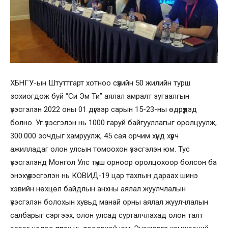
ХБНГУ-ын Штуттгарт хотноо сүүлийн 50 жилийн турш
зохиогдож буй “Си Эм Ти” аялал амралт зугаалгын
үзэсгэлэн 2022 оны 01 дүгээр сарын 15-23-ны өдрүүдэд
болно. Уг үзэсгэлэн нь 1000 гаруй байгууллагыг оролцуулж,
300.000 зочдыг хамруулж, 45 сая орчим хүнд хүрч
ажилладаг олон улсын томоохон үзэсгэлэн юм. Тус
үзэсгэлэнд Монгол Улс түнш орноор оролцохоор болсон ба
энэхүү үзэсгэлэн нь КОВИД-19 цар тахлын дараах шинэ
хэвийн нөхцөл байдлын анхны аялал жуулчлалын
үзэсгэлэн болохын хувьд манай орны аялал жуулчлалын
салбарыг сэргээх, олон улсад сурталчлахад олон талт