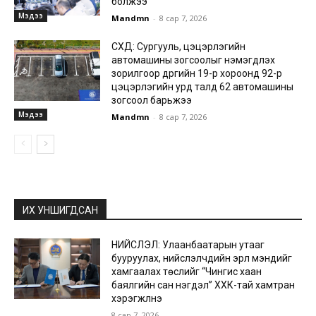
болжээ
Мэдээ
Mandmn
-
8 сар 7, 2026
СХД: Сургууль, цэцэрлэгийн
автомашины зогсоолыг нэмэгдүүлэх
зорилгоор дүүргийн 19-р хороонд 92-р
цэцэрлэгийн урд талд 62 автомашины
зогсоол барьжээ
Мэдээ
Mandmn
-
8 сар 7, 2026
ИХ УНШИГДСАН
НИЙСЛЭЛ: Улаанбаатарын утааг
бууруулах, нийслэлчүүдийн эрүүл мэндийг
хамгаалах төслийг “Чингис хаан
баялгийн сан нэгдэл” ХХК-тай хамтран
хэрэгжүүлнэ
8 сар 7, 2026