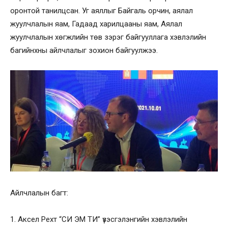
оронтой танилцсан. Уг аяллыг Байгаль орчин, аялал
жуулчлалын яам, Гадаад харилцааны яам, Аялал
жуулчлалын хөгжлийн төв зэрэг байгууллага хэвлэлийн
багийнхны айлчлалыг зохион байгуулжээ.
Айлчлалын багт:
1. Аксел Рехт “СИ ЭМ ТИ” үзэсгэлэнгийн хэвлэлийн