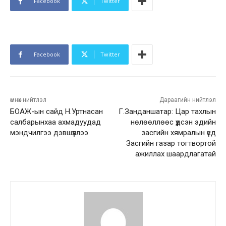
Facebook
Twitter
Facebook
Twitter
өмнөх нийтлэл
Дараагийн нийтлэл
БОАЖ-ын сайд Н.Уртнасан
Г.Занданшатар: Цар тахлын
салбарынхаа ахмадуудад
нөлөөллөөс үүдсэн эдийн
мэндчилгээ дэвшүүллээ
засгийн хямралын үед
Засгийн газар тогтвортой
ажиллах шаардлагатай