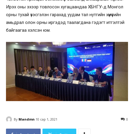
Ирэх оны эхээр товлосон хугацаандаа ХБНГУ-д Монгол
орны тухай үзэсгэлэн гарахад уудам тал нутгийн хүмүүсийн
амьдрал олон орны иргэдэд таалагдана гэдэгт итгэлтэй
байгаагаа хэлсэн юм.
By
Mandmn
10 сар 1, 2021
0