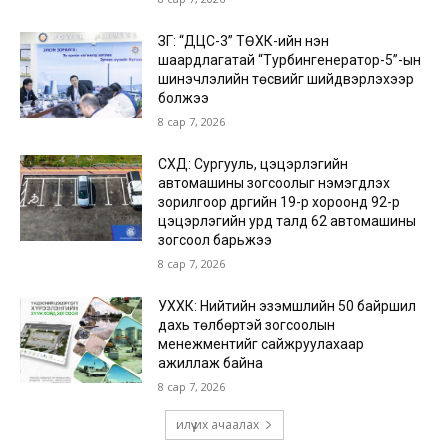
ЗГ: “ДЦС-3” ТӨХК-ийн нэн
шаардлагатай “Турбингенератор-5”-ын
шинэчлэлийн төсвийг шийдвэрлэхээр
болжээ
8 сар 7, 2026
СХД: Сургууль, цэцэрлэгийн
автомашины зогсоолыг нэмэгдүүлэх
зорилгоор дүүргийн 19-р хороонд 92-р
цэцэрлэгийн урд талд 62 автомашины
зогсоол барьжээ
8 сар 7, 2026
УХХК: Нийтийн эзэмшлийн 50 байршил
дахь төлбөртэй зогсоолын
менежментийг сайжруулахаар
ажиллаж байна
8 сар 7, 2026
илүү их ачаалах