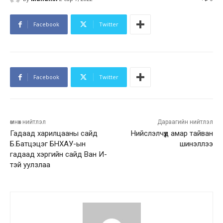
Facebook
Twitter
Facebook
Twitter
өмнөх нийтлэл
Дараагийн нийтлэл
Гадаад харилцааны сайд
Нийслэлчүүд амар тайван
Б.Батцэцэг БНХАУ-ын
шинэллээ
гадаад хэргийн сайд Ван И-
тэй уулзлаа