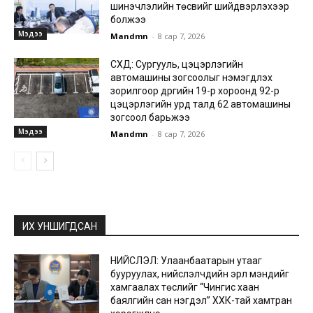
шинэчлэлийн төсвийг шийдвэрлэхээр
болжээ
Мэдээ
Mandmn
-
8 сар 7, 2026
СХД: Сургууль, цэцэрлэгийн
автомашины зогсоолыг нэмэгдүүлэх
зорилгоор дүүргийн 19-р хороонд 92-р
цэцэрлэгийн урд талд 62 автомашины
зогсоол барьжээ
Мэдээ
Mandmn
-
8 сар 7, 2026
ИХ УНШИГДСАН
НИЙСЛЭЛ: Улаанбаатарын утааг
бууруулах, нийслэлчүүдийн эрүүл мэндийг
хамгаалах төслийг “Чингис хаан
баялгийн сан нэгдэл” ХХК-тай хамтран