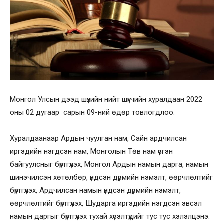
Монгол Улсын дээд шүүхийн нийт шүүгчийн хуралдаан 2022
оны 02 дугаар сарын 09-ний өдөр товлогдлоо.
Хуралдаанаар Ардын чуулган нам, Сайн ардчилсан
иргэдийн нэгдсэн нам, Монголын Төв нам үүсгэн
байгуулсныг бүртгүүлэх, Монгол Ардын намын дарга, намын
шинэчилсэн хөтөлбөр, үндсэн дүрмийн нэмэлт, өөрчлөлтийг
бүртгүүлэх, Ардчилсан намын үндсэн дүрмийн нэмэлт,
өөрчлөлтийг бүртгүүлэх, Шударга иргэдийн нэгдсэн эвсэл
намын даргыг бүртгүүлэх тухай хүсэлтүүдийг тус тус хэлэлцэнэ.