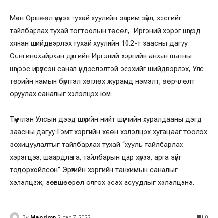
Мөн Өршөөл үзүүлэх тухай хуулийн зарим зүйл, хэсгийг
тайлбарлах тухай тогтоолын төсөл, Иргэний хэрэг шүүхэд
хянан шийдвэрлэх тухай хуулийн 10.2-т заасны дагуу
Сонгинохайрхан дүүргийн Иргэний хэргийн анхан шатны
шүүхээс ирүүлсэн санал үндэслэлтэй эсэхийг шийдвэрлэх, Улс
төрийн намын бүртгэл хөтлөх журамд нэмэлт, өөрчлөлт
оруулах саналыг хэлэлцэх юм.
Түүнчлэн Улсын дээд шүүхийн нийт шүүгчийн хуралдааны дэгд
заасны дагуу Гэмт хэргийн хөөн хэлэлцэх хугацааг тоолох
зохицуулалтыг тайлбарлах тухай “хууль тайлбарлах
хэрэгцээ, шаардлага, тайлбарын цар хүрээ, арга зүйг
тодорхойлсон” Эрүүгийн хэргийн танхимын саналыг
хэлэлцэж, зөвшөөрөл олгох эсэх асуудлыг хэлэлцэнэ.
By
Mandmn
2 сар 7, 2022
0