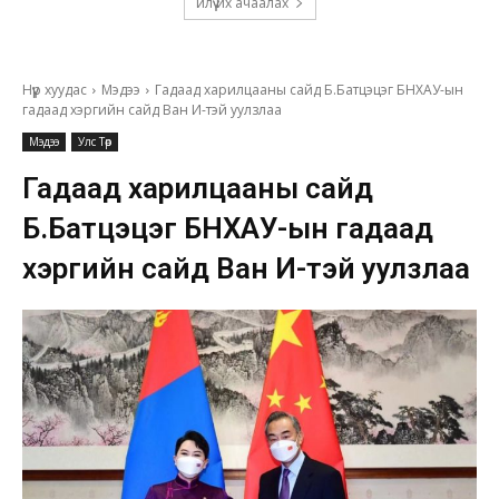
илүү их ачаалах