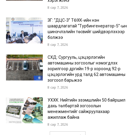
хэрэгжүүлнэ
8 сар 7, 2026
ЗГ: “ДЦС-3” ТӨХК-ийн нэн
шаардлагатай “Турбингенератор-5”-ын
шинэчлэлийн төсвийг шийдвэрлэхээр
болжээ
8 сар 7, 2026
СХД: Сургууль, цэцэрлэгийн
автомашины зогсоолыг нэмэгдүүлэх
зорилгоор дүүргийн 19-р хороонд 92-р
цэцэрлэгийн урд талд 62 автомашины
зогсоол барьжээ
8 сар 7, 2026
УХХК: Нийтийн эзэмшлийн 50 байршил
дахь төлбөртэй зогсоолын
менежментийг сайжруулахаар
ажиллаж байна
8 сар 7, 2026