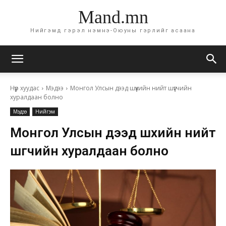
Mand.mn
Нийгэмд гэрэл нэмнэ-Оюуны гэрлийг асаана
Нүүр хуудас
Мэдээ
Монгол Улсын дээд шүүхийн нийт шүүгчийн
хуралдаан болно
Мэдээ
Нийгэм
Монгол Улсын дээд шүүхийн нийт
шүүгчийн хуралдаан болно