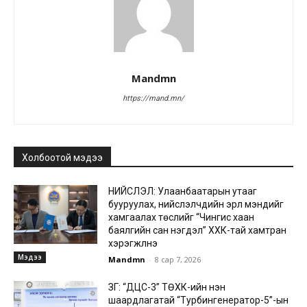
Mandmn
https://mand.mn/
Холбоотой мэдээ
НИЙСЛЭЛ: Улаанбаатарын утааг
бууруулах, нийслэлчүүдийн эрүүл мэндийг
хамгаалах төслийг “Чингис хаан
баялгийн сан нэгдэл” ХХК-тай хамтран
хэрэгжүүлнэ
Мэдээ
Mandmn
-
8 сар 7, 2026
ЗГ: “ДЦС-3” ТӨХК-ийн нэн
шаардлагатай “Турбингенератор-5”-ын