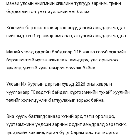
манай улсын нийгмийн хөгжлийн тулгуур зарчим, төрийн
бодлогын гол үнэт зүйлсийн нэг билээ.
Хөгжлийн бэрхшээлтэй иргэн асуудалгүй амьдарч чадах
нийгэмд хүн бүр амар амгалан, аюулгүй амьдарч чадна.
Манай улсад өнөөдрийн байдлаар 115 мянга гаруй хөгжлийн
бэрхшээлтэй иргэн ажиллаж, амьдарч, улс орныхоо
хөгжилд үнэтэй хувь нэмрээ оруулж байна.
Улсын Их Хурлын даргын хувьд 2026 оны хаврын
чуулганаар “Саадгүй байдал, хүртээмжийн тухай” хуулийн
төслийг хэлэлцүүлж батлуулахыг зорьж байна.
Энэ хууль батлагдсанаар хүний эрх, тэгш оролцоо,
хүртээмжийн үндсэн зарчим бодит амьдралд хэрэгжих,
төр, хувийн хэвшил, иргэн бүгд баримтлах тогтвортой