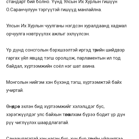
стандарт бий болно. Үүнд Улсын Их Хурлын гишүүн
О.Саранчулуун тэргүүтэй гишүүд манлайлна.
Улсын Их Хурлын чуулганы нэгдсэн хуралдаанд хадмал
орчуулга нэвтрүүлэх ажлыг эхлүүлсэн.
Үр дүнд сонсголын бэрхшээлтэй иргэд төрийн шийдвэр
гаргах үйл явцад тэгш оролцож, парламентын ил тод
байдал, хүртээмжийн соёл нэг шат ахина.
Монголын нийгэм хэн бүхэнд тэгш, хүртээмжтэй байх
учиртай.
Өнөөдрөөс эхлэн бид хүртээмжийг хэлэлцдэг бус,
хэрэгжүүлдэг улс байхын төлөө алхам бүрээ бодит үр дүн
рүү чиглүүлэх шаардлагатай.
Санаачлагатай хэн нэгэн бус, хүн бүр төрийн үйлчилгээ,