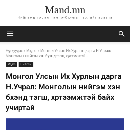
Mand.mn
Нийгэмд гэрэл нэмнэ-Оюуны гэрлийг асаана
Нүүр хуудас
Мэдээ
Монгол Улсын Их Хурлын дарга Н.Учрал:
Монголын нийгэм хэн бүхэнд тэгш, хүртээмжтэй...
Мэдээ
Нийгэм
Монгол Улсын Их Хурлын дарга
Н.Учрал: Монголын нийгэм хэн
бүхэнд тэгш, хүртээмжтэй байх
учиртай