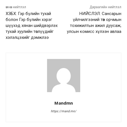
өмнөх нийтлэл
Дараагийн нийтлэл
ХЗБХ: Гэр бүлийн тухай
НИЙСЛЭЛ: Сансарын
болон Гэр бүлийн хэрэг
үйлчилгээний төв орчмын
шүүхэд хянан шийдвэрлэх
тохижилтын ажил дуусаж,
тухай хуулийн төслүүдийг
улсын комисс хүлээн авлаа
хэлэлцэхийг дэмжлээ
Mandmn
https://mand.mn/