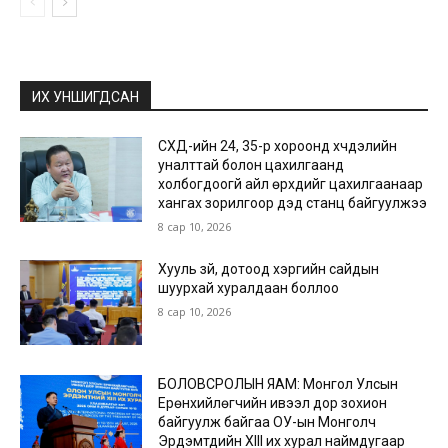
ИХ УНШИГДСАН
СХД-ийн 24, 35-р хороонд хүчдэлийн
уналттай болон цахилгаанд
холбогдоогүй айл өрхүүдийг цахилгаанаар
хангах зорилгоор дэд станц байгуулжээ
8 сар 10, 2026
Хууль зүй, дотоод хэргийн сайдын
шуурхай хуралдаан боллоо
8 сар 10, 2026
БОЛОВСРОЛЫН ЯАМ: Монгол Улсын
Ерөнхийлөгчийн ивээл дор зохион
байгуулж байгаа ОУ-ын Монголч
Эрдэмтдийн XIII их хурал наймдугаар