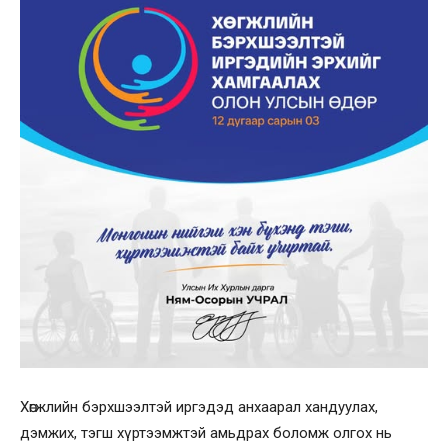
Хөгжлийн бэрхшээлтэй иргэдэд анхаарал хандуулах,
дэмжих, тэгш хүртээмжтэй амьдрах боломж олгох нь