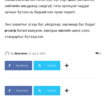
нийгмийн амьдралд саадгүй, тэгш оролцож чаддаг
орчныг бүтээх нь бидний нэн чухал зорилт.
Энэ зорилтыг үгээр бус үйлдлээр, зарчмаар бус бодит
өөрчлөлтөөр баталгаажуулж, хамтдаа хөгжлийн шинэ соёл,
стандартыг бүтээцгээе.
By
Mandmn
12 сар 3, 2025
0
Facebook
Twitter
Facebook
Twitter