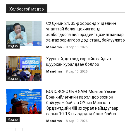
Холбоотой мэдээ
СХД-ийн 24, 35-р хороонд хүчдэлийн
уналттай болон цахилгаанд
холбогдоогүй айл өрхүүдийг цахилгаанаар
хангах зорилгоор дэд станц байгуулжээ
Мэдээ
Mandmn
-
8 сар 10, 2026
Хууль зүй, дотоод хэргийн сайдын
шуурхай хуралдаан боллоо
Mandmn
-
8 сар 10, 2026
Мэдээ
БОЛОВСРОЛЫН ЯАМ: Монгол Улсын
Ерөнхийлөгчийн ивээл дор зохион
байгуулж байгаа ОУ-ын Монголч
Эрдэмтдийн XIII их хурал наймдугаар
сарын 10-13-ны өдрүүдэд болж байна
Мэдээ
Mandmn
-
8 сар 10, 2026