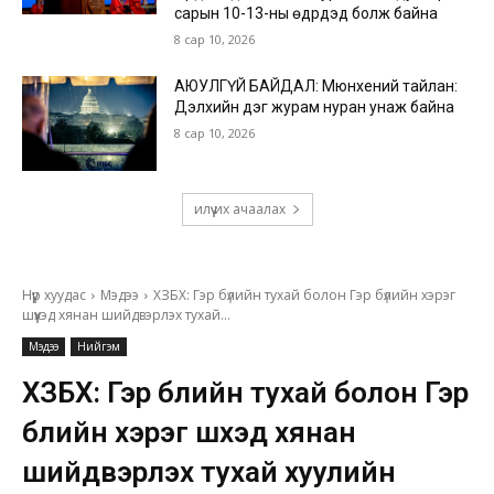
сарын 10-13-ны өдрүүдэд болж байна
8 сар 10, 2026
АЮУЛГҮЙ БАЙДАЛ: Мюнхений тайлан:
Дэлхийн дэг журам нуран унаж байна
8 сар 10, 2026
илүү их ачаалах