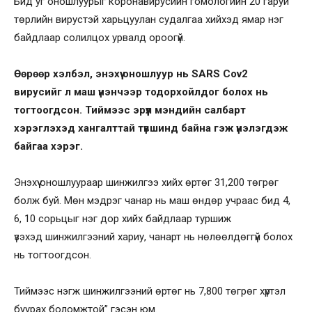
Бид уг оношлуурыг коронавирусийн гомологийн 20 гаруй
төрлийн вирустэй харьцуулан судалгаа хийхэд ямар нэг
байдлаар солилцох урвалд ороогүй.
Өөрөөр хэлбэл, энэхүү оношлуур нь SARS Cov2
вирусийг л маш үнэнчээр тодорхойлдог болох нь
тогтоогдсон. Тиймээс эрүүл мэндийн салбарт
хэрэглэхэд хангалттай түвшинд байна гэж үнэлэгдэж
байгаа хэрэг.
Энэхүү оношлуураар шинжилгээ хийх өртөг 31,200 төгрөг
болж буй. Мөн мэдрэг чанар нь маш өндөр учраас бид 4,
6, 10 сорьцыг нэг дор хийх байдлаар туршиж
үзэхэд шинжилгээний хариу, чанарт нь нөлөөлдөггүй болох
нь тогтоогдсон.
Тиймээс нэгж шинжилгээний өртөг нь 7,800 төгрөг хүртэл
буурах боломжтой” гэсэн юм.