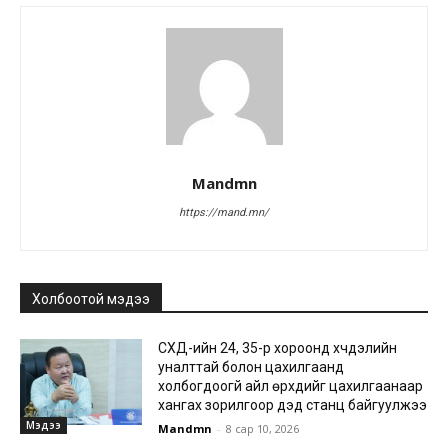
Mandmn
https://mand.mn/
Холбоотой мэдээ
СХД-ийн 24, 35-р хороонд хүчдэлийн
уналттай болон цахилгаанд
холбогдоогүй айл өрхүүдийг цахилгаанаар
хангах зорилгоор дэд станц байгуулжээ
Мэдээ
Mandmn
-
8 сар 10, 2026