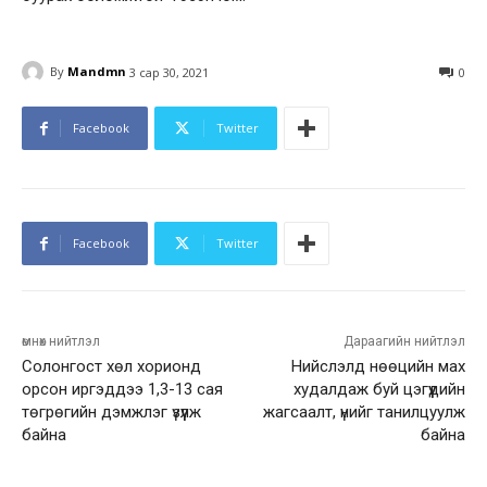
By
Mandmn
3 сар 30, 2021
0
Facebook
Twitter
Facebook
Twitter
өмнөх нийтлэл
Дараагийн нийтлэл
Солонгост хөл хорионд
Нийслэлд нөөцийн мах
орсон иргэддээ 1,3-13 сая
худалдаж буй цэгүүдийн
төгрөгийн дэмжлэг үзүүлж
жагсаалт, үнийг танилцуулж
байна
байна