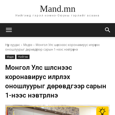
Mand.mn
Нийгэмд гэрэл нэмнэ-Оюуны гэрлийг асаана
Нүүр хуудас
Мэдээ
Монгол Улс шүлснээс коронавирус илрүүлэх
оношлуурыг дөрөвдүгээр сарын 1-нээс нэвтрүүлнэ
Мэдээ
Нийгэм
Монгол Улс шүлснээс
коронавирус илрүүлэх
оношлуурыг дөрөвдүгээр сарын
1-нээс нэвтрүүлнэ