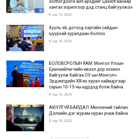
холбогдоогүй айл өрхүүдийг цахилгаанаар
хангах зорилгоор дэд станц байгуулжээ
8 сар 10, 2026
Хууль зүй, дотоод хэргийн сайдын
шуурхай хуралдаан боллоо
8 сар 10, 2026
БОЛОВСРОЛЫН ЯАМ: Монгол Улсын
Ерөнхийлөгчийн ивээл дор зохион
байгуулж байгаа ОУ-ын Монголч
Эрдэмтдийн XIII их хурал наймдугаар
сарын 10-13-ны өдрүүдэд болж байна
8 сар 10, 2026
АЮУЛГҮЙ БАЙДАЛ: Мюнхений тайлан:
Дэлхийн дэг журам нуран унаж байна
8 сар 10, 2026