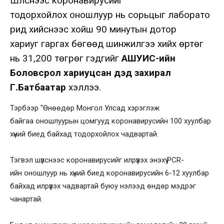
Шүлснээс коронавирусийг
тодорхойлох оношлуур нь сорьцыг лаборато
рид хийснээс хойш 90 минутын дотор
хариуг гаргах бөгөөд шинжилгээ хийх өртөг
нь 31,200 төгрөг гэдгийг
АШУҮИС-ийн
Боловсрол хариуцсан дэд захирал
Г.Батбаатар
хэллээ.
Тэрбээр “Өнөөдөр Монгол Улсад хэрэглэж
байгаа оношлуурын цомгууд коронавирусийн 100 хуулбар
хүний биед байхад тодорхойлох чадвартай.
Тэгвэл шүлснээс коронавирусийг илрүүлэх энэхүү PCR-
ийн оношлуур нь хүний биед коронавирусийн 6-12 хуулбар
байхад илрүүлэх чадвартай буюу нэлээд өндөр мэдрэг
чанартай.