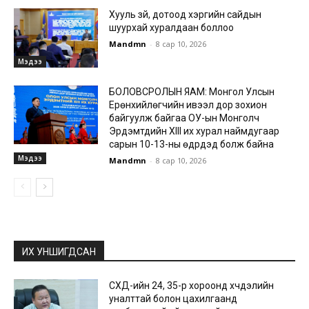
Хууль зүй, дотоод хэргийн сайдын
шуурхай хуралдаан боллоо
Mandmn
-
8 сар 10, 2026
Мэдээ
БОЛОВСРОЛЫН ЯАМ: Монгол Улсын
Ерөнхийлөгчийн ивээл дор зохион
байгуулж байгаа ОУ-ын Монголч
Эрдэмтдийн XIII их хурал наймдугаар
сарын 10-13-ны өдрүүдэд болж байна
Мэдээ
Mandmn
-
8 сар 10, 2026
ИХ УНШИГДСАН
СХД-ийн 24, 35-р хороонд хүчдэлийн
уналттай болон цахилгаанд