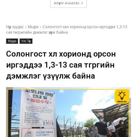
илүү их ачаалах