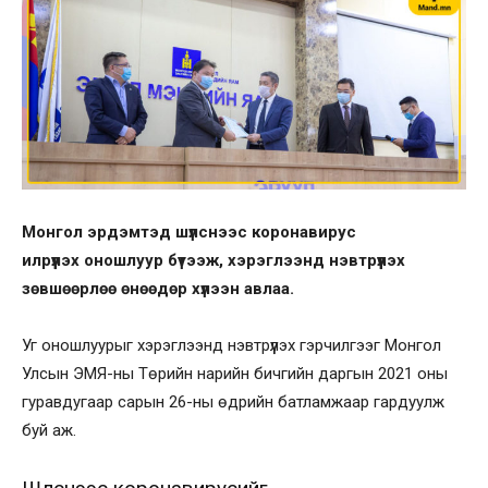
Монгол эрдэмтэд шүлснээс коронавирус
илрүүлэх оношлуур бүтээж, хэрэглээнд нэвтрүүлэх
зөвшөөрлөө өнөөдөр хүлээн авлаа.
Уг оношлуурыг хэрэглээнд нэвтрүүлэх гэрчилгээг Монгол
Улсын ЭМЯ-ны Төрийн нарийн бичгийн даргын 2021 оны
гуравдугаар сарын 26-ны өдрийн батламжаар гардуулж
буй аж.