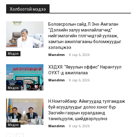
Холбоотой мэдээ
Боловсролын сайд Л.Энх-Амгалан
“Дэлхийн залуу манлайлагчид”
нийгэмлэгийн төлөөлөгчидтэй уулзаж,
хамтын ажиллагааны боломжуудыг
хэлэлцжээ
Мэдээ
Mandmn
-
8 сар 6, 2026
ХЗДХЯ: “Явуулын оффис” Нарантуул
ОУХТ-д ажиллалаа
Mandmn
-
8 сар 6, 2026
Мэдээ
Н.Номтойбаяр: Аймгуудад тулгамдаж
буй асуудлуудыг долоо хоног бүр
Засгийн газрын хуралдаанд
танилцуулж, шийдвэрлүүлнэ
Мэдээ
Mandmn
-
8 сар 6, 2026