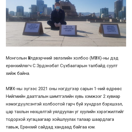
Монголын Үйлдвэрчний эвлэлийн холбоо (МҮЭХ)-ны дэд
ерөнхийлөгч С.Эрдэнэбат Сүхбаатарын талбайд суулт
хийж байна.
МҮЭХ-ны зүгээс 2021 оны нэгдүгээр сарын 1-ний өдрөөс
Нийгмийн даатгалын шимтгэлийн хувь хэмжээг 2 хувиар
нэмэгдүүлсэнтэй холбоотой гарч буй хүндрэл бэрхшээл,
цар тахлын нөхцөлтэй уялдуулан уг хуулийн хэрэгжилтийг
тодорхой хугацаагаар хойшлуулах талаар шаардлага
тавьж, Ерөнхий сайдад хандаад байгаа юм.