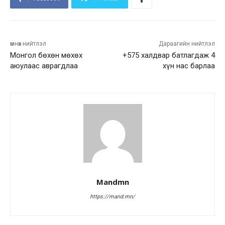
өмнөх нийтлэл
Дараагийн нийтлэл
Монгол бөхөн мөхөх
+575 халдвар батлагдаж 4
аюулаас аврагдлаа
хүн нас барлаа
Mandmn
https://mand.mn/