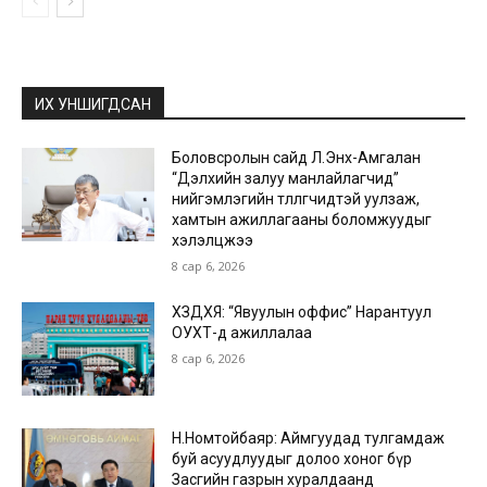
ИХ УНШИГДСАН
Боловсролын сайд Л.Энх-Амгалан
“Дэлхийн залуу манлайлагчид”
нийгэмлэгийн төлөөлөгчидтэй уулзаж,
хамтын ажиллагааны боломжуудыг
хэлэлцжээ
8 сар 6, 2026
ХЗДХЯ: “Явуулын оффис” Нарантуул
ОУХТ-д ажиллалаа
8 сар 6, 2026
Н.Номтойбаяр: Аймгуудад тулгамдаж
буй асуудлуудыг долоо хоног бүр
Засгийн газрын хуралдаанд