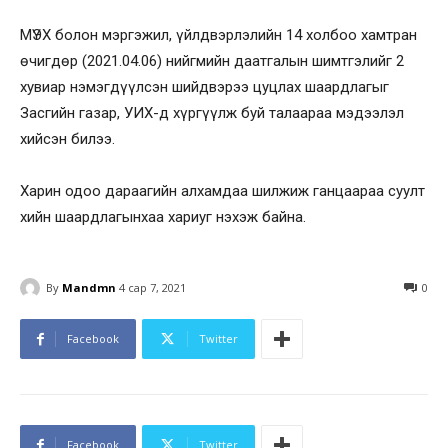
МҮЭХ болон мэргэжил, үйлдвэрлэлийн 14 холбоо хамтран
өчигдөр (2021.04.06) нийгмийн даатгалын шимтгэлийг 2
хувиар нэмэгдүүлсэн шийдвэрээ цуцлах шаардлагыг
Засгийн газар, УИХ-д хүргүүлж буй талаараа мэдээлэл
хийсэн билээ.
Харин одоо дараагийн алхамдаа шилжиж ганцаараа суулт
хийн шаардлагынхаа хариуг нэхэж байна.
By
Mandmn
4 сар 7, 2021
0
Facebook
Twitter
Facebook
Twitter