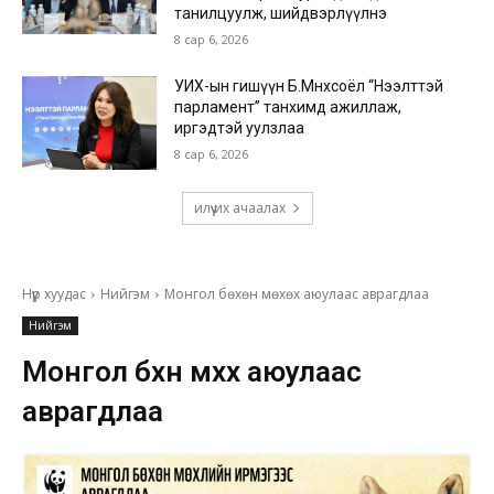
танилцуулж, шийдвэрлүүлнэ
8 сар 6, 2026
УИХ-ын гишүүн Б.Мөнхсоёл “Нээлттэй
парламент” танхимд ажиллаж,
иргэдтэй уулзлаа
8 сар 6, 2026
илүү их ачаалах