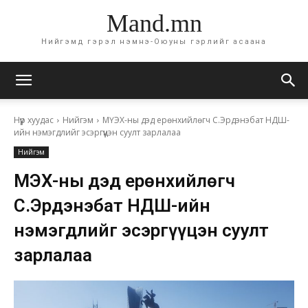
Mand.mn
Нийгэмд гэрэл нэмнэ-Оюуны гэрлийг асаана
Нүүр хуудас
Нийгэм
МҮЭХ-ны дэд ерөнхийлөгч С.Эрдэнэбат НДШ-
ийн нэмэгдлийг эсэргүүцэн суулт зарлалаа
Нийгэм
МҮЭХ-ны дэд ерөнхийлөгч
С.Эрдэнэбат НДШ-ийн
нэмэгдлийг эсэргүүцэн суулт
зарлалаа