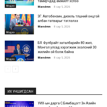
тамирчдад амжилт хүслээ
Мэдээ
Mandmn
-
8 сар 5, 2026
ЗГ: Автобензин, дизель түлшний онцгой
албан татварыг тэглэлээ
Mandmn
-
8 сар 5, 2026
Мэдээ
БЯ: Фулбрайт хөтөлбөрийн 80 жил,
Монгол улсад хэрэгжиж эхэлсний 30
жилийн ой болж байна
Mandmn
-
8 сар 5, 2026
Мэдээ
ИХ УНШИГДСАН
УИХ-ын дарга С.Бямбацогт Зүүн Азийн