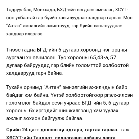
Тодруулбал, Мөнххада, БЗД-ийн нэгдсэн эмнэлэг, ХСҮТ-
өөс улбаатай гэр бүлийн хавьтлуудаас халдвар гарсан. Мөн
“Ачтан” эмнэлгийн ажилтнууд, гэр бүлийн хавьтлуудаас
халдвар илэрлээ.
Түүнээс гадна БГД-ийн 6 дугаар хороонд нэг орцны
зургаан хүн өвчилсөн. Тус хорооны 65,43-а, 57
дугаар байруудад гэр бүлийн голомттой холбоотой
халдварууд гарч байна.
Тухайн орчимд “Ачтан” эмнэлгийн ажилчдын байр
байдаг юм байна. Үүнтэй холбоотойгоор үргэлжилсэн
голомтлог байдал үүссэн учраас БГД-ийн 5, 6 дугаар
хорооны бүх иргэдийг шинжилгээнд хамруулах
ажлыг зохион байгуулж байгаа.
Сүүлийн 24 цагт долоон хүн эдгэрч, гэртээ гарлаа.
.. гэж
ХӨСҮТ-ийн Тандалт, судалгааны албаны дарга