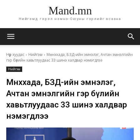
Mand.mn
Нийгэмд гэрэл нэмнэ-Оюуны гэрлийг асаана
Нүүр хуудас
Нийгэм
Мөнххада, БЗД-ийн эмнэлэг, Ачтан эмнэлгийн
гэр бүлийн хавьтлуудаас 33 шинэ халдвар нэмэгдлээ
Нийгэм
Мөнххада, БЗД-ийн эмнэлэг,
Ачтан эмнэлгийн гэр бүлийн
хавьтлуудаас 33 шинэ халдвар
нэмэгдлээ