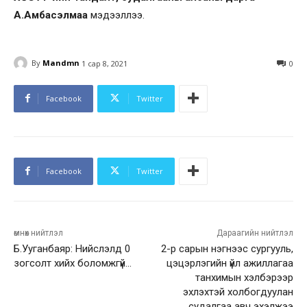
А.Амбасэлмаа
мэдээллээ.
By
Mandmn
1 сар 8, 2021
0
Facebook
Twitter
Facebook
Twitter
өмнөх нийтлэл
Дараагийн нийтлэл
Б.Ууганбаяр: Нийслэлд 0
2-р сарын нэгнээс сургууль,
зогсолт хийх боломжгүй…
цэцэрлэгийн үйл ажиллагаа
танхимын хэлбэрээр
эхлэхтэй холбогдуулан
судалгаа авч эхэлжээ