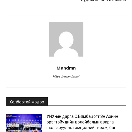
Mandmn
https://mand.mn/
Холбоотой мэдээ
УИХ-ын дарга С.Бямбацогт Зүүн Азийн
эрэгтэйчүүдийн волейболын аварга
шалгаруулах тэмцээнийг нээж, баг