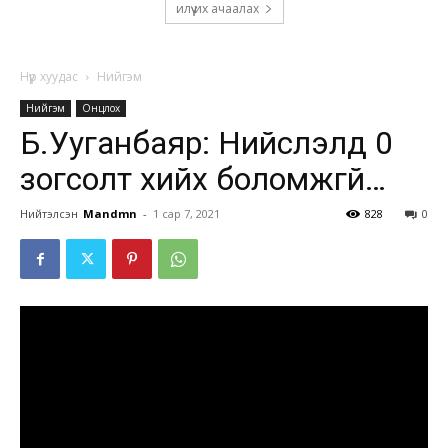
илүү их ачаалах