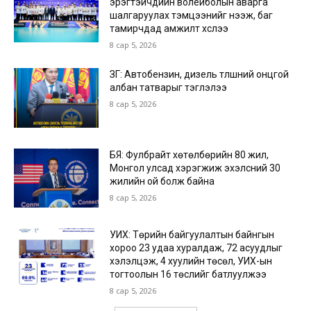
эрэгтэйчүүдийн волейболын аварга
шалгаруулах тэмцээнийг нээж, баг
тамирчдад амжилт хүслээ
8 сар 5, 2026
ЗГ: Автобензин, дизель түлшний онцгой
албан татварыг тэглэлээ
8 сар 5, 2026
БЯ: Фулбрайт хөтөлбөрийн 80 жил,
Монгол улсад хэрэгжиж эхэлсний 30
жилийн ой болж байна
8 сар 5, 2026
УИХ: Төрийн байгуулалтын байнгын
хороо 23 удаа хуралдаж, 72 асуудлыг
хэлэлцэж, 4 хуулийн төсөл, УИХ-ын
тогтоолын 16 төслийг батлуулжээ
8 сар 5, 2026