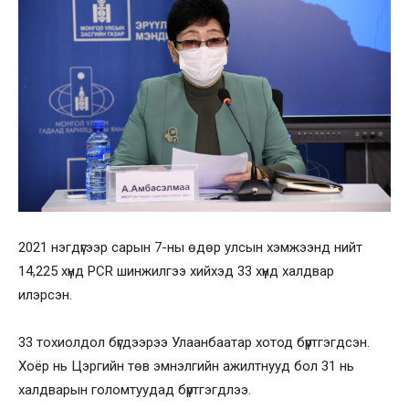
2021 нэгдүгээр сарын 7-ны өдөр улсын хэмжээнд нийт
14,225 хүнд PCR шинжилгээ хийхэд 33 хүнд халдвар
илэрсэн.
33 тохиолдол бүгдээрээ Улаанбаатар хотод бүртгэгдсэн.
Хоёр нь Цэргийн төв эмнэлгийн ажилтнууд бол 31 нь
халдварын голомтуудад бүртгэгдлээ.