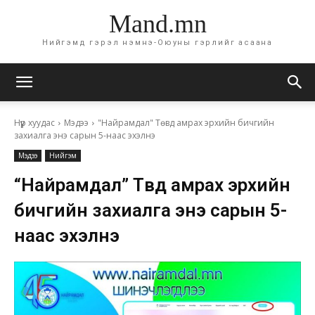
Mand.mn
Нийгэмд гэрэл нэмнэ-Оюуны гэрлийг асаана
Нүүр хуудас
Мэдээ
"Найрамдал" Төвд амрах эрхийн бичгийн
захиалга энэ сарын 5-наас эхэлнэ
Мэдээ
Нийгэм
“Найрамдал” Төвд амрах эрхийн
бичгийн захиалга энэ сарын 5-
наас эхэлнэ