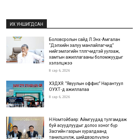
ИХ УНШИГДСАН
Боловсролын сайд Л.Энх-Амгалан
“Дэлхийн залуу манлайлагчид”
нийгэмлэгийн төлөөлөгчидтэй уулзаж,
хамтын ажиллагааны боломжуудыг
хэлэлцжээ
8 сар 6, 2026
ХЗДХЯ: “Явуулын оффис” Нарантуул
ОУХТ-д ажиллалаа
8 сар 6, 2026
Н.Номтойбаяр: Аймгуудад тулгамдаж
буй асуудлуудыг долоо хоног бүр
Засгийн газрын хуралдаанд
танилцуулж, шийдвэрлүүлнэ