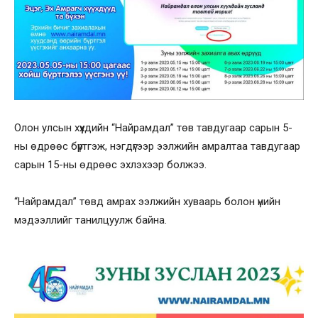
Олон улсын хүүхдийн “Найрамдал” төв тавдугаар сарын 5-
ны өдрөөс бүртгэж, нэгдүгээр ээлжийн амралтаа тавдугаар
сарын 15-ны өдрөөс эхлэхээр болжээ.
“Найрамдал” төвд амрах ээлжийн хуваарь болон үнийн
мэдээллийг танилцуулж байна.