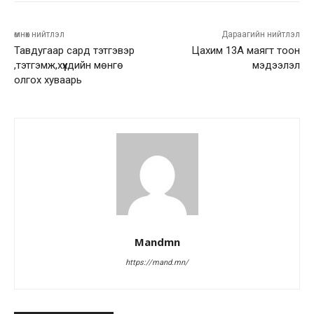
өмнөх нийтлэл
Дараагийн нийтлэл
Тавдугаар сард тэтгэвэр
Цахим 13А маягт тоон
,тэтгэмж,хүүхдийн мөнгө
мэдээлэл
олгох хуваарь
Mandmn
https://mand.mn/