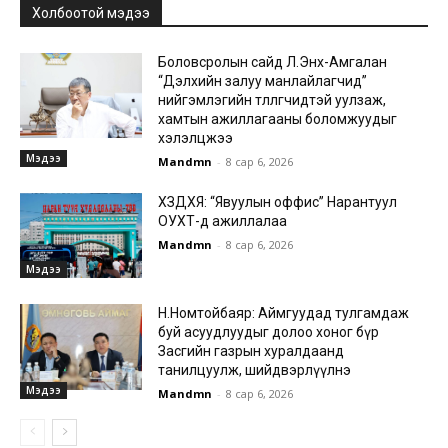
Холбоотой мэдээ
Боловсролын сайд Л.Энх-Амгалан
“Дэлхийн залуу манлайлагчид”
нийгэмлэгийн төлөөлөгчидтэй уулзаж,
хамтын ажиллагааны боломжуудыг
хэлэлцжээ
Мэдээ
Mandmn
-
8 сар 6, 2026
ХЗДХЯ: “Явуулын оффис” Нарантуул
ОУХТ-д ажиллалаа
Mandmn
-
8 сар 6, 2026
Мэдээ
Н.Номтойбаяр: Аймгуудад тулгамдаж
буй асуудлуудыг долоо хоног бүр
Засгийн газрын хуралдаанд
танилцуулж, шийдвэрлүүлнэ
Мэдээ
Mandmn
-
8 сар 6, 2026