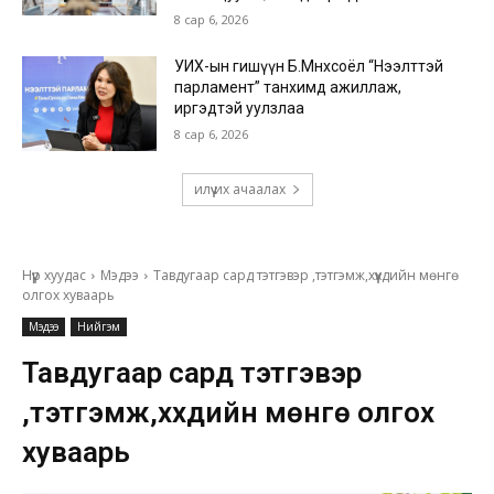
8 сар 6, 2026
УИХ-ын гишүүн Б.Мөнхсоёл “Нээлттэй
парламент” танхимд ажиллаж,
иргэдтэй уулзлаа
8 сар 6, 2026
илүү их ачаалах