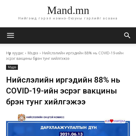
Mand.mn
Нийгэмд гэрэл нэмнэ-Оюуны гэрлийг асаана
Нүүр хуудас
Мэдээ
Нийслэлийн иргэдийн 88% нь COVID-19-ийн
эсрэг вакцины бүрэн тунг хийлгэжээ
Мэдээ
Нийслэлийн иргэдийн 88% нь
COVID-19-ийн эсрэг вакцины
бүрэн тунг хийлгэжээ