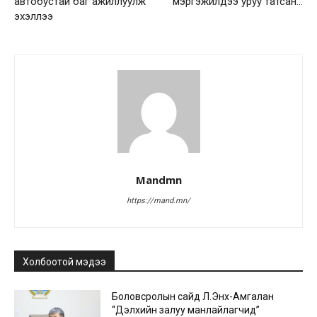
автобустай баг ажиллуулж
мэргэжилдээ уруу татсан…
эхэллээ
Mandmn
https://mand.mn/
Холбоотой мэдээ
Боловсролын сайд Л.Энх-Амгалан
“Дэлхийн залуу манлайлагчид”