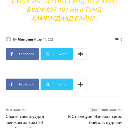
БУЮУ 961.247 НЬ I ТУНД, 87.8 ХУВЬ
БУЮУ 837.191 НЬ II ТУНД
ХАМРАГДААД БАЙНА.
By
Mandmn
6 сар 14, 2021
0
Facebook
Twitter
Facebook
Twitter
өмнөх нийтлэл
Дараагийн нийтлэл
Ойрын хавьтлуудад
Б.Отгонсүрэн: Эхнэрээ хүртэл
шинжилгээ хийх 20
байгаль судлаач