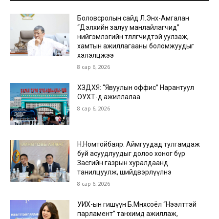
Боловсролын сайд Л.Энх-Амгалан
“Дэлхийн залуу манлайлагчид”
нийгэмлэгийн төлөөлөгчидтэй уулзаж,
хамтын ажиллагааны боломжуудыг
хэлэлцжээ
8 сар 6, 2026
ХЗДХЯ: “Явуулын оффис” Нарантуул
ОУХТ-д ажиллалаа
8 сар 6, 2026
Н.Номтойбаяр: Аймгуудад тулгамдаж
буй асуудлуудыг долоо хоног бүр
Засгийн газрын хуралдаанд
танилцуулж, шийдвэрлүүлнэ
8 сар 6, 2026
УИХ-ын гишүүн Б.Мөнхсоёл “Нээлттэй
парламент” танхимд ажиллаж,