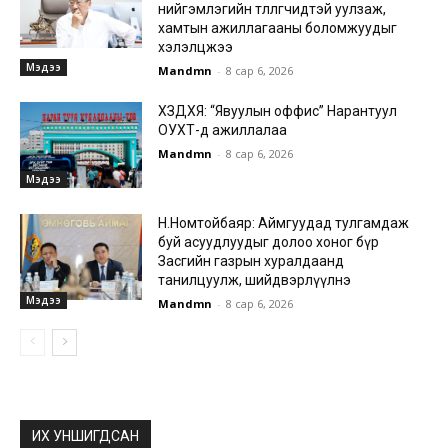
нийгэмлэгийн төлөөлөгчидтэй уулзаж,
хамтын ажиллагааны боломжуудыг
хэлэлцжээ
Мэдээ
Mandmn
-
8 сар 6, 2026
ХЗДХЯ: “Явуулын оффис” Нарантуул
ОУХТ-д ажиллалаа
Mandmn
-
8 сар 6, 2026
Мэдээ
Н.Номтойбаяр: Аймгуудад тулгамдаж
буй асуудлуудыг долоо хоног бүр
Засгийн газрын хуралдаанд
танилцуулж, шийдвэрлүүлнэ
Мэдээ
Mandmn
-
8 сар 6, 2026
ИХ УНШИГДСАН