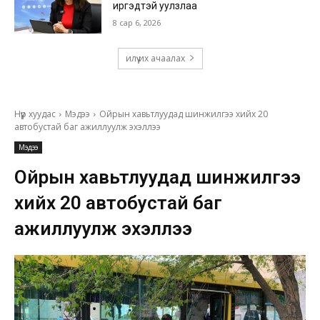
иргэдтэй уулзлаа
8 сар 6, 2026
илүү их ачаалах