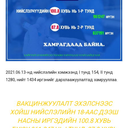
2021.06.13-нд нийслэлийн хэмжээнд I тунд 154, II тунд
1280, нийт 1434 иргэнийг дархлаажуулалтад хамрууллаа.
ВАКЦИНЖУУЛАЛТ ЭХЭЛСНЭЭС
ХОЙШ НИЙСЛЭЛИЙН 18-ААС ДЭЭШ
НАСНЫ ИРГЭДИЙН 100.8 ХУВЬ