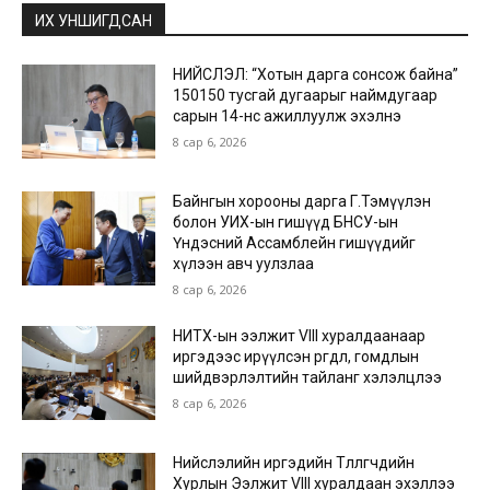
ИХ УНШИГДСАН
НИЙСЛЭЛ: “Хотын дарга сонсож байна”
150150 тусгай дугаарыг наймдугаар
сарын 14-нөөс ажиллуулж эхэлнэ
8 сар 6, 2026
Байнгын хорооны дарга Г.Тэмүүлэн
болон УИХ-ын гишүүд БНСУ-ын
Үндэсний Ассамблейн гишүүдийг
хүлээн авч уулзлаа
8 сар 6, 2026
НИТХ-ын ээлжит VIII хуралдаанаар
иргэдээс ирүүлсэн өргөдөл, гомдлын
шийдвэрлэлтийн тайланг хэлэлцлээ
8 сар 6, 2026
Нийслэлийн иргэдийн Төлөөлөгчдийн
Хурлын Ээлжит VIII хуралдаан эхэллээ