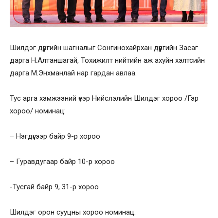
Шилдэг дүүргийн шагналыг Сонгинохайрхан дүүргийн Засаг
дарга Н.Алтаншагай, Тохижилт нийтийн аж ахуйн хэлтсийн
дарга М.Энхманлай нар гардан авлаа.
Тус арга хэмжээний үеэр Нийслэлийн Шилдэг хороо /Гэр
хороо/ номинац:
– Нэгдүгээр байр 9-р хороо
– Гуравдугаар байр 10-р хороо
-Тусгай байр 9, 31-р хороо
Шилдэг орон сууцны хороо номинац: