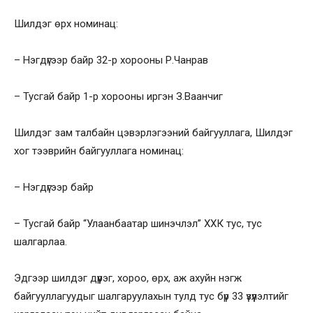
Шилдэг өрх номинац:
– Нэгдүгээр байр 32-р хорооны Р.Чанрав
– Тусгай байр 1-р хорооны иргэн З.Ваанчиг
Шилдэг зам талбайн цэвэрлэгээний байгууллага, Шилдэг
хог тээврийн байгууллага номинац:
– Нэгдүгээр байр
– Тусгай байр “Улаанбаатар шинэчлэл” ХХК тус, тус
шалгарлаа.
Эдгээр шилдэг дүүрэг, хороо, өрх, аж ахуйн нэгж
байгууллагуудыг шалгаруулахын тулд тус бүр 33 үзүүлэлтийг