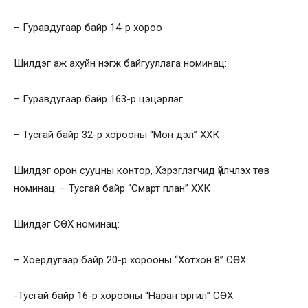
– Гуравдугаар байр 14-р хороо
Шилдэг аж ахуйн нэгж байгууллага номинац:
– Гуравдугаар байр 163-р цэцэрлэг
– Тусгай байр 32-р хорооны “Мон дэл” ХХК
Шилдэг орон сууцны контор, Хэрэглэгчид үйлчлэх төв
номинац: – Тусгай байр “Смарт план” ХХК
Шилдэг СӨХ номинац:
– Хоёрдугаар байр 20-р хорооны “Хотхон 8” СӨХ
-Тусгай байр 16-р хорооны “Наран оргил” СӨХ