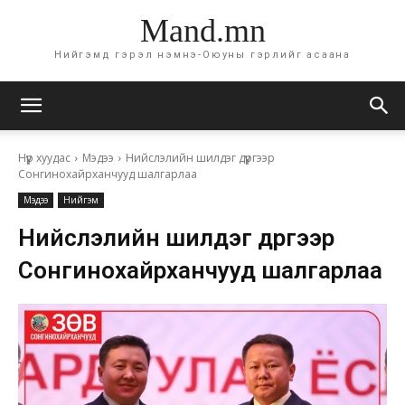
Mand.mn
Нийгэмд гэрэл нэмнэ-Оюуны гэрлийг асаана
Нүүр хуудас
Мэдээ
Нийслэлийн шилдэг дүүргээр
Сонгинохайрханчууд шалгарлаа
Мэдээ
Нийгэм
Нийслэлийн шилдэг дүүргээр
Сонгинохайрханчууд шалгарлаа