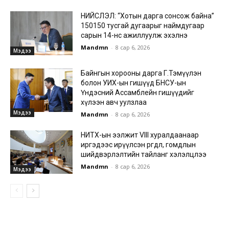
НИЙСЛЭЛ: “Хотын дарга сонсож байна”
150150 тусгай дугаарыг наймдугаар
сарын 14-нөөс ажиллуулж эхэлнэ
Mandmn
-
8 сар 6, 2026
Мэдээ
Байнгын хорооны дарга Г.Тэмүүлэн
болон УИХ-ын гишүүд БНСУ-ын
Үндэсний Ассамблейн гишүүдийг
хүлээн авч уулзлаа
Мэдээ
Mandmn
-
8 сар 6, 2026
НИТХ-ын ээлжит VIII хуралдаанаар
иргэдээс ирүүлсэн өргөдөл, гомдлын
шийдвэрлэлтийн тайланг хэлэлцлээ
Mandmn
-
8 сар 6, 2026
Мэдээ