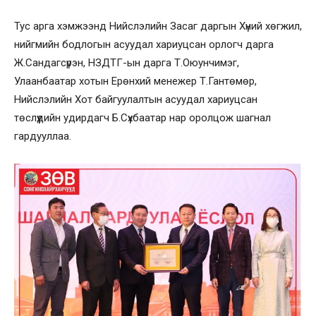
Тус арга хэмжээнд Нийслэлийн Засаг даргын Хүний хөгжил,
нийгмийн бодлогын асуудал хариуцсан орлогч дарга
Ж.Сандагсүрэн, НЗДТГ-ын дарга Т.Оюунчимэг,
Улаанбаатар хотын Ерөнхий менежер Т.Гантөмөр,
Нийслэлийн Хот байгуулалтын асуудал хариуцсан
төслүүдийн удирдагч Б.Сүхбаатар нар оролцож шагнал
гардууллаа.