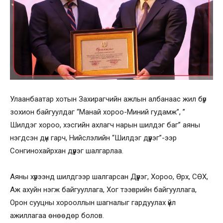
Улаанбаатар хотын Захирагчийн ажлын албанаас жил бүр
зохион байгуулдаг “Манай хороо-Миний гудамж”, ”
Шилдэг хороо, хэсгийн ахлагч нарын шилдэг баг” аяны
нэгдсэн дүн гарч, Нийслэлийн “Шилдэг дүүрэг”-ээр
Сонгинохайрхан дүүрэг шалгарлаа.
Аяны хүрээнд шилдгээр шалгарсан Дүүрэг, Хороо, Өрх, СӨХ,
Аж ахуйн нэгж байгууллага, Хог тээврийн байгууллага,
Орон сууцны хорооллын шагналыг гардуулах үйл
ажиллагаа өнөөдөр болов.