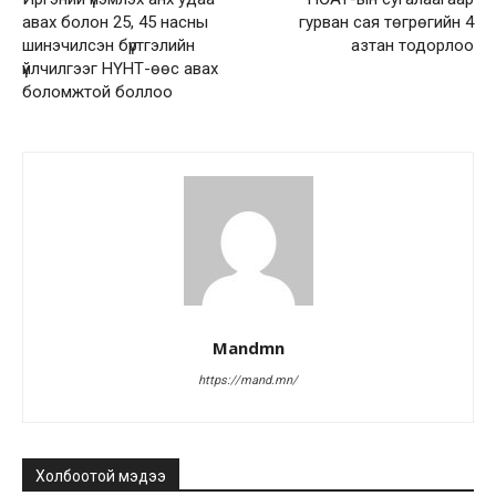
авах болон 25, 45 насны
гурван сая төгрөгийн 4
шинэчилсэн бүртгэлийн
азтан тодорлоо
үйлчилгээг НҮНТ-өөс авах
боломжтой боллоо
Mandmn
https://mand.mn/
Холбоотой мэдээ