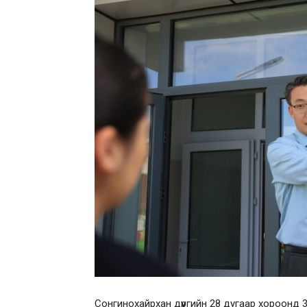
Сонгинохайрхан дүүргийн 28 дугаар хороонд 