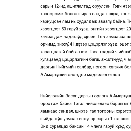
сарын 12-нд ашиглалтад оруулсан. Гэвч үүнэ
төхөөрөмж болон ширээ сандал, шүүгээ, хөнжил
хариуцсан яам нь худалдаж аваагүй байна. Т
хэрэгцээт 50 гаруй хүүхэд, энгийн хэрэгцээт 
хамрагдаж чадахгүйд хүрсэн. Төв замаасаа а
орчимд энэхүү 341 дүгээр цэцэрлэг хүүхэд, эцэг 
хэрэгцээтэй байгаа юм. Гэсэн хэдий ч ийнхүү
хугацаанд цэцэрлэгийн багш, ажилтнууд ч а
даргын Нийгмийн салбар, ногоон хөгжил бо
А.Амартүвшин өнөөдөр мэдээлэл өглөө.
Нийслэлийн Засаг даргын орлогч А.Амартүвш
орох гэж байна. Гэтэл нийслэлээс барилгыг
яамнаас сандал, ширээ, гал тогооны хэрэгсэ
шийдээгүйн улмаас есдүгээр сарын 1-нд ашигл
Энд суралцах байсан 14 мянга гаруй хүүхэд с