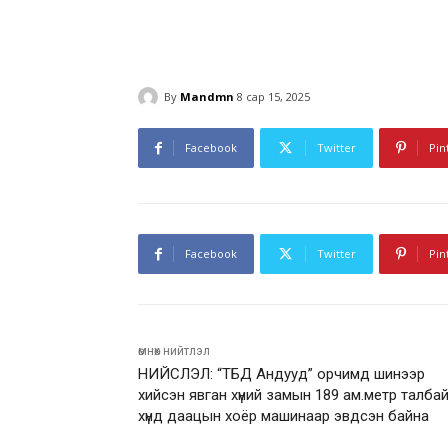
By
Mandmn
8 сар 15, 2025
Facebook
Twitter
Pin
Facebook
Twitter
Pin
өмнөх нийтлэл
НИЙСЛЭЛ: “ТБД Андууд” орчимд шинээр
хийсэн явган хүний замын 189 ам.метр талбай
хүнд даацын хоёр машинаар эвдсэн байна