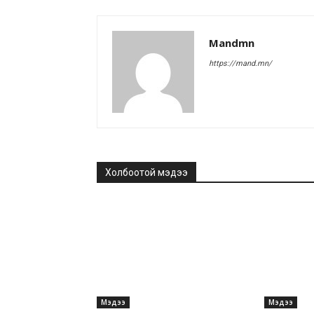
Mandmn
https://mand.mn/
Холбоотой мэдээ
Мэдээ
Мэдээ