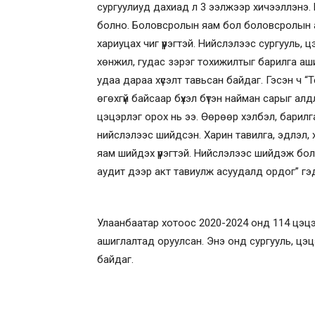
сургуулиуд дахиад л 3 ээлжээр хичээллэнэ. Н
болно. Боловсролын яам бол боловсролын а
хариуцах чиг үүрэгтэй. Нийслэлээс сургууль, 
хөнжил, гудас зэрэг тохижилтыг барилга а
удаа дараа хүсэлт тавьсан байдаг. Гэсэн ч 
өгөхгүй байсаар бүхэл бүтэн найман сарыг ал
цэцэрлэг орох нь ээ. Өөрөөр хэлбэл, барилга
нийслэлээс шийдсэн. Харин тавилга, эдлэл, хэ
яам шийдэх үүрэгтэй. Нийслэлээс шийдэж болох
аудит дээр акт тавиулж асуудалд ордог” гэ
Улаанбаатар хотоос 2020-2024 онд 114 цэцэ
ашиглалтад оруулсан. Энэ онд сургууль, цэ
байдаг.