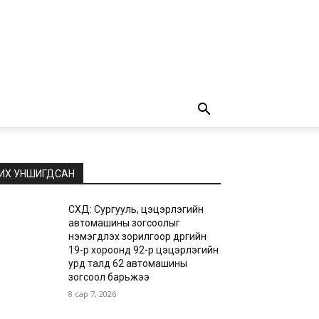
ИХ УНШИГДСАН
СХД: Сургууль, цэцэрлэгийн
автомашины зогсоолыг
нэмэгдүүлэх зорилгоор дүүргийн
19-р хороонд 92-р цэцэрлэгийн
урд талд 62 автомашины
зогсоол барьжээ
8 сар 7, 2026