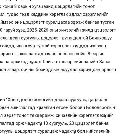
эс хойш 8 сарын хугацаанд цэцэрлэгийн тоног
, гудас гээд хүүхдүүдийн хэрэглэх эдлэл хэрэглэлийг
иймээс энэ цэцэрлэгт суралцахаа хүлээж байгаа тусгай
200 гаруй хүүхэд 2025-2026 оны хичээлийн жилд цэцэрлэгт
лслагдсан сургууль, цэцэрлэг дутагдалтай Баянхошуу
эхчүүдэд, ялангуяа тусгай хэрэгцээт хүүхдүүдэд ихээхэн
 барилгыг ашиглалтад хүлээн авснаас хойш 8 сарын
жлаа орхиход хүрээд байгаа талаар нийслэлийн Засаг
лон агаар, орчны бохирдлын асуудал хариуцсан орлогч
ин “Хоёр долоо хоногийн дараа сургууль, цэцэрлэг
 бүрэн ашиглалтад хүлээлгэн өгсөн боловч Боловсролын
л зэрэг тоног төхөөрөмж, хичээлийн хэрэглэгдэхүүнийг
алтад орж чадахгүй 13 сургууль, 20 цэцэрлэг байна.
ургууль, цэцэрлэгт суралцаж чадахгүй бол нийслэлийн