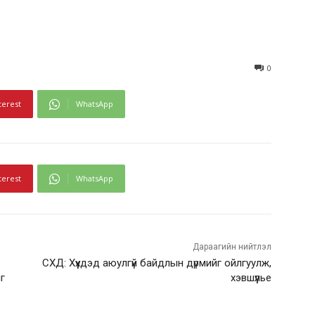
0
terest
WhatsApp
terest
WhatsApp
Дараагийн нийтлэл
СХД: Хүүхдэд аюулгүй байдлын дүрмийг ойлгуулж,
г
хэвшүүлье