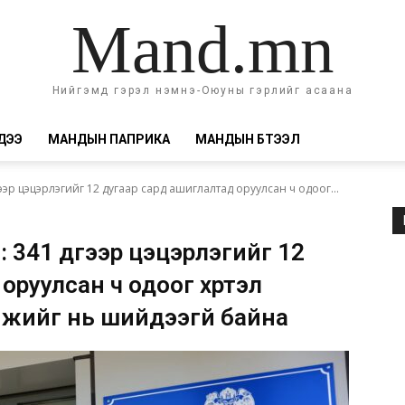
Mand.mn
Нийгэмд гэрэл нэмнэ-Оюуны гэрлийг асаана
ДЭЭ
МАНДЫН ПАПРИКА
МАНДЫН БҮТЭЭЛ
ээр цэцэрлэгийг 12 дугаар сард ашиглалтад оруулсан ч одоог...
 341 дүгээр цэцэрлэгийг 12
оруулсан ч одоог хүртэл
мжийг нь шийдээгүй байна