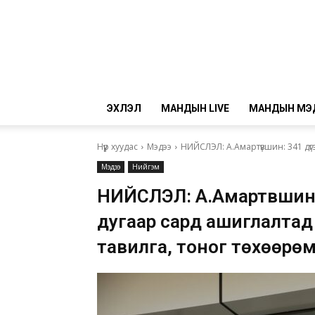
ЭХЛЭЛ
МАНДЫН LIVE
МАНДЫН МЭ
Нүүр хуудас
Мэдээ
НИЙСЛЭЛ: А.Амартүвшин: 341 дүг
Мэдээ
Нийгэм
НИЙСЛЭЛ: А.Амартүвшин:
дугаар сард ашиглалтад 
тавилга, тоног төхөөрө