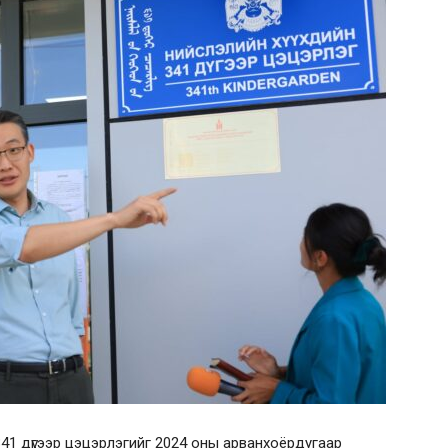
341 дүгээр цэцэрлэгийг 2024 оны арванхоёрдугаар