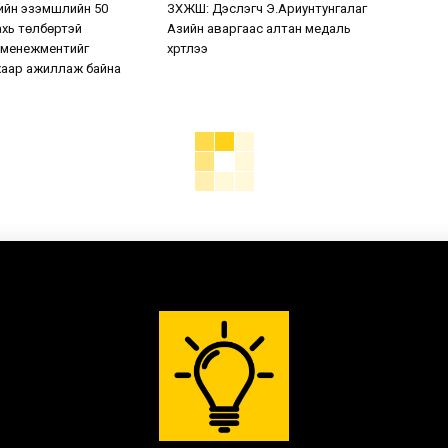
ийн эзэмшлийн 50
ЗХЖШ: Дэслэгч Э.Ариунтунгалаг
хь төлбөртэй
Азийн аваргаас алтан медаль
 менежментийг
хүртлээ
аар ажиллаж байна