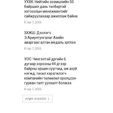
УХХК: Нийтийн эзэмшлийн 50
байршил дахь төлбөртэй
зогсоолын менежментийг
сайжруулахаар ажиллаж байна
8 сар 7, 2026
ЗХЖШ: Дэслэгч
Э.Ариунтунгалаг Азийн
аваргаас алтан медаль хүртлээ
8 сар 7, 2026
УОС: Чингэлтэй дүүргийн 6
дугаар хорооны 44 дүгээр
байрны оршин суугчид, аж ахуй
нэгжүүд, төсөл хэрэгжүүлэгч
компанийн төлөөлөл оролцсон
гурван талт уулзалт болжээ
8 сар 7, 2026
илүү их ачаалах