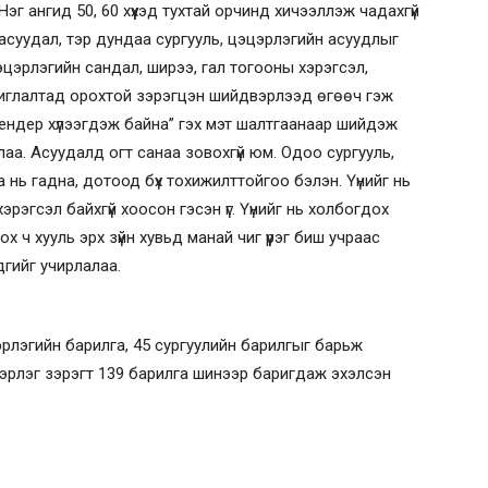
эг ангид 50, 60 хүүхэд тухтай орчинд хичээллэж чадахгүй
суудал, тэр дундаа сургууль, цэцэрлэгийн асуудлыг
цэцэрлэгийн сандал, ширээ, гал тогооны хэрэгсэл,
шиглалтад орохтой зэрэгцэн шийдвэрлээд өгөөч гэж
“Тендер хүлээгдэж байна” гэх мэт шалтгаанаар шийдэж
длаа. Асуудалд огт санаа зовохгүй юм. Одоо сургууль,
 нь гадна, дотоод бүх тохижилттойгоо бэлэн. Үүнийг нь
рэгсэл байхгүй хоосон гэсэн үг. Үүнийг нь холбогдох
 ч хууль эрх зүйн хувьд манай чиг үүрэг биш учраас
дгийг учирлалаа.
рлэгийн барилга, 45 сургуулийн барилгыг барьж
цэрлэг зэрэгт 139 барилга шинээр баригдаж эхэлсэн