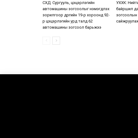
СХД: Сургууль, цэцэрлэгийн
УХХК: Нийт
автомашины зогсоолыг нэмэгдүүлэх
байршил да
зорилгоор дүүргийн 19-р хороонд 92-
зогсоолын
р цэцэрлэгийн урд талд 62
сайжруулах
автомашины зогсоол барьжээ