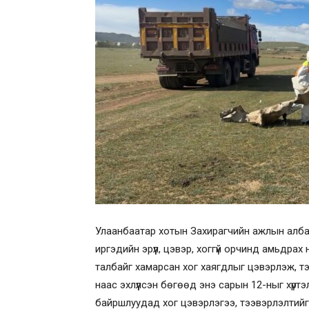
Улаанбаатар хотын Захирагчийн ажлын албанаа
иргэдийн эрүүл, цэвэр, хоггүй орчинд амьдрах
талбайг хамарсан хог хаягдлыг цэвэрлэж, т
наас эхлүүлсэн бөгөөд энэ сарын 12-ныг хүр
байршлуудад хог цэвэрлэгээ, тээвэрлэлтийг