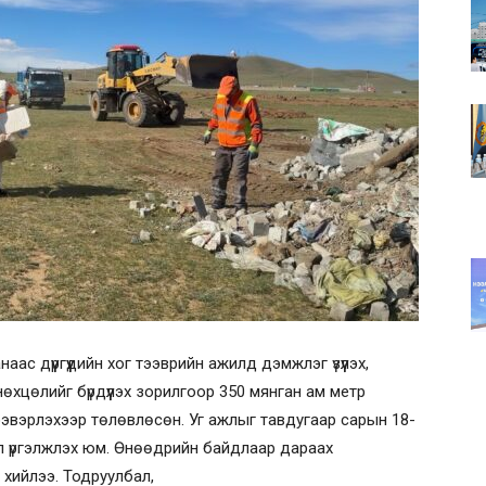
с дүүргүүдийн хог тээврийн ажилд дэмжлэг үзүүлэх,
 нөхцөлийг бүрдүүлэх зорилгоор 350 мянган ам метр
ээвэрлэхээр төлөвлөсөн. Уг ажлыг тавдугаар сарын 18-
тэл үргэлжлэх юм. Өнөөдрийн байдлаар дараах
 хийлээ. Тодруулбал,