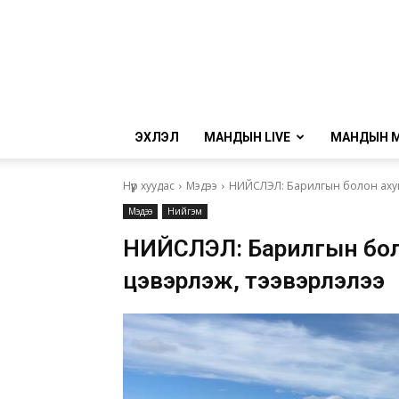
ЭХЛЭЛ
МАНДЫН LIVE
МАНДЫН 
Нүүр хуудас
Мэдээ
НИЙСЛЭЛ: Барилгын болон ахуйн
Мэдээ
Нийгэм
НИЙСЛЭЛ: Барилгын боло
цэвэрлэж, тээвэрлэлээ