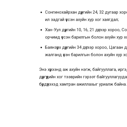
Сонгинохайрхан дүүргийн 24, 32 дугаар х
ил задгай үүссэн ахуйн хур хог хаягдал;
Хан-Уул дүүргийн 10, 16, 21 дүгээр хороо, С
орчимд үүссэн барилгын болон ахуйн хур х
Баянзүрх дүүргийн 34 дүгээр хороо, Цагаа
жалганд үүсэн барилгын болон ахуйн хур 
Энэ хүрээнд аж ахуйн нэгж, байгууллага, иргэ
дүүргүүдийн хог тээврийн гэрээт байгууллагууд
бүрдүүлэхэд хамтран ажиллахыг уриалж байна.