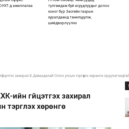
ОУХТ-д ажиллалаа
тулгамдаж буй асуудлуудыг долоо
хоног бүр Засгийн газрын
хуралдаанд танилцуулж,
шийдвэрлүүлнэ