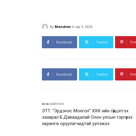
By
Mandmn
6 сар 3, 2026
Facebook
Twitter
Pin
Facebook
Twitter
Pin
өмнөх нийтлэл
ЭТТ: “Эрдэнэс Монгол” ХХК-ийн гүйцэтгэх
захирал Б.Даваадалай Олон улсын тэргүүлэх
хөрөнгө оруулагчидтай уулзжээ