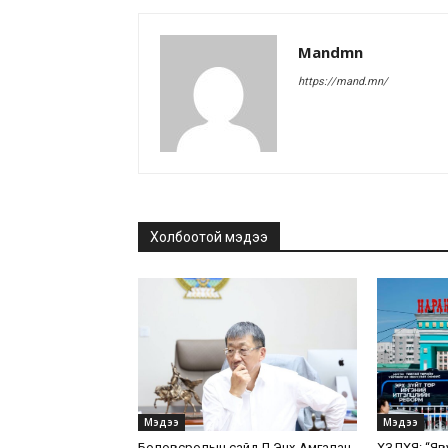
Mandmn
https://mand.mn/
Холбоотой мэдээ
Мэдээ
Мэдээ
Боловсролын сайд Л.Энх-Амгалан
ХЗДХЯ: “Яв