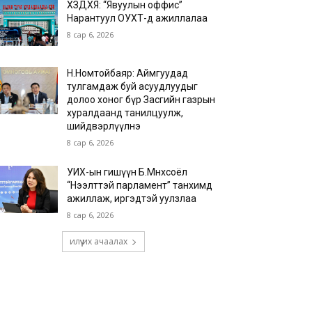
ХЗДХЯ: “Явуулын оффис”
Нарантуул ОУХТ-д ажиллалаа
8 сар 6, 2026
Н.Номтойбаяр: Аймгуудад
тулгамдаж буй асуудлуудыг
долоо хоног бүр Засгийн газрын
хуралдаанд танилцуулж,
шийдвэрлүүлнэ
8 сар 6, 2026
УИХ-ын гишүүн Б.Мөнхсоёл
“Нээлттэй парламент” танхимд
ажиллаж, иргэдтэй уулзлаа
8 сар 6, 2026
илүү их ачаалах