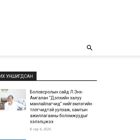
ИХ УНШИГДСАН
Боловсролын сайд Л.Энх-
Амгалан “Дэлхийн залуу
манлайлагчид” нийгэмлэгийн
төлөөлөгчидтэй уулзаж, хамтын
ажиллагааны боломжуудыг
хэлэлцжээ
8 сар 6, 2026