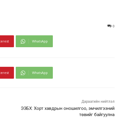
0
terest
WhatsApp
terest
WhatsApp
Дараагийн нийтлэл
ЭЗБХ: Хорт хавдрын оношилгоо, эмчилгээний
төвийг байгуулна