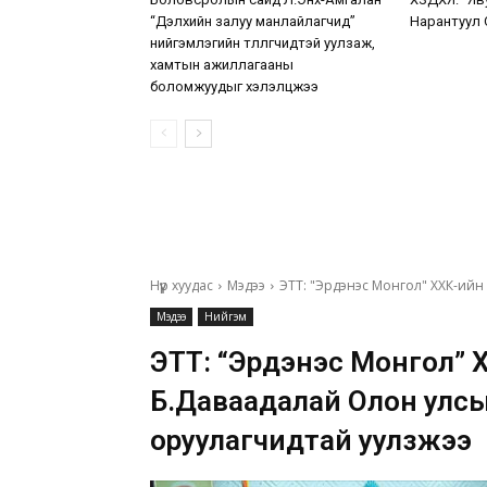
“Дэлхийн залуу манлайлагчид”
Нарантуул 
нийгэмлэгийн төлөөлөгчидтэй уулзаж,
хамтын ажиллагааны
боломжуудыг хэлэлцжээ