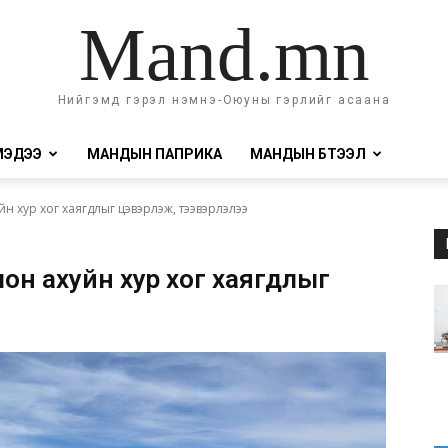
Mand.mn
Нийгэмд гэрэл нэмнэ-Оюуны гэрлийг асаана
МЭДЭЭ
МАНДЫН ПАПРИКА
МАНДЫН БҮТЭЭЛ
 хур хог хаягдлыг цэвэрлэж, тээвэрлэлээ
н ахуйн хур хог хаягдлыг