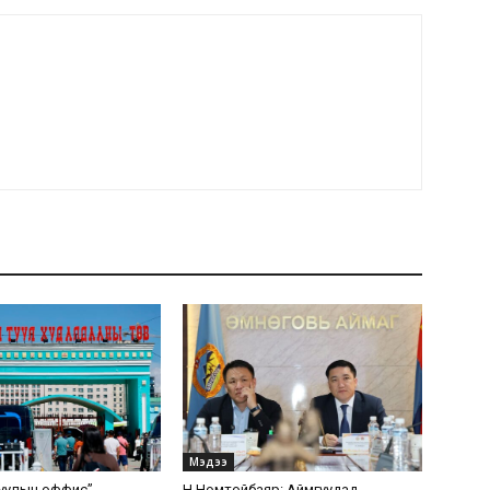
Мэдээ
уулын оффис”
Н.Номтойбаяр: Аймгуудад