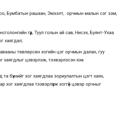
ороо, Бумбатын рашаан, Эмээлт, орчмын малын сэг зэм,
онсголонгийн гүүр, Туул голын ай сав, Нисэх, Буянт-Ухаа
ог хаягдал;
н давааны төвлөрсөн хогийн цэг орчмын далан, гуу
хог хаягдлыг цэвэрлэж, тээвэрлэсэн юм.
д та бүхнийг хог хаягдлаа зориулалтын цэгт хаях,
аар хог хаягдлаа тээвэрлүүлж хоггүй цэвэр орчныг