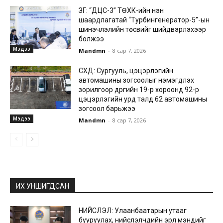
ЗГ: “ДЦС-3” ТӨХК-ийн нэн
шаардлагатай “Турбингенератор-5”-ын
шинэчлэлийн төсвийг шийдвэрлэхээр
болжээ
Мэдээ
Mandmn
-
8 сар 7, 2026
СХД: Сургууль, цэцэрлэгийн
автомашины зогсоолыг нэмэгдүүлэх
зорилгоор дүүргийн 19-р хороонд 92-р
цэцэрлэгийн урд талд 62 автомашины
зогсоол барьжээ
Мэдээ
Mandmn
-
8 сар 7, 2026
ИХ УНШИГДСАН
НИЙСЛЭЛ: Улаанбаатарын утааг
бууруулах, нийслэлчүүдийн эрүүл мэндийг