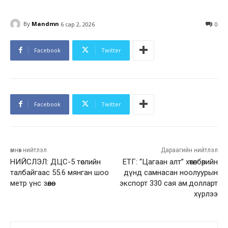
By
Mandmn
6 сар 2, 2026
0
Facebook
Twitter
Facebook
Twitter
өмнөх нийтлэл
Дараагийн нийтлэл
НИЙСЛЭЛ: ДЦС-5 төслийн
ЕТГ: “Цагаан алт” хөтөлбөрийн
талбайгаас 55.6 мянган шоо
дүнд самнасан ноолуурын
метр үнс зөөлөө
экспорт 330 сая ам.долларт
хүрлээ