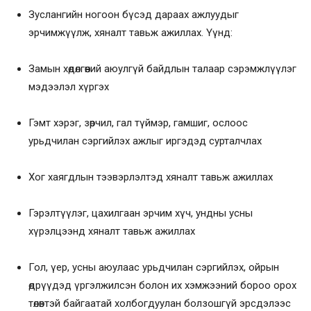
Зуслангийн ногоон бүсэд дараах ажлуудыг
эрчимжүүлж, хяналт тавьж ажиллах. Үүнд:
Замын хөдөлгөөний аюулгүй байдлын талаар сэрэмжлүүлэг
мэдээлэл хүргэх
Гэмт хэрэг, зөрчил, гал түймэр, гамшиг, ослоос
урьдчилан сэргийлэх ажлыг иргэдэд сурталчлах
Хог хаягдлын тээвэрлэлтэд хяналт тавьж ажиллах
Гэрэлтүүлэг, цахилгаан эрчим хүч, ундны усны
хүрэлцээнд хяналт тавьж ажиллах
Гол, үер, усны аюулаас урьдчилан сэргийлэх, ойрын
өдрүүдэд үргэлжилсэн болон их хэмжээний бороо орох
төлөвтэй байгаатай холбогдуулан болзошгүй эрсдэлээс