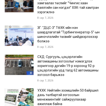
хамгаалах төслийг “Чингис хаан
баялгийн сан нэгдэл” ХХК-тай хамтран
хэрэгжүүлнэ
8 сар 7, 2026
ЗГ: “ДЦС-3” ТӨХК-ийн нэн
шаардлагатай “Турбингенератор-5”-ын
шинэчлэлийн төсвийг шийдвэрлэхээр
болжээ
8 сар 7, 2026
СХД: Сургууль, цэцэрлэгийн
автомашины зогсоолыг нэмэгдүүлэх
зорилгоор дүүргийн 19-р хороонд 92-р
цэцэрлэгийн урд талд 62 автомашины
зогсоол барьжээ
8 сар 7, 2026
УХХК: Нийтийн эзэмшлийн 50 байршил
дахь төлбөртэй зогсоолын
менежментийг сайжруулахаар
ажиллаж байна