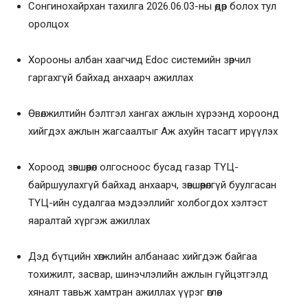
Сонгинохайрхан тахилга 2026.06.03-ны өдөр болох тул
оролцох
Хорооны албан хаагчид Edoc системийн зөрчил
гаргахгүй байхад анхаарч ажиллах
Өвөлжилтийн бэлтгэл хангах ажлын хүрээнд хороонд
хийгдэх ажлын жагсаалтыг Аж ахуйн тасагт ирүүлэх
Хороод зөвшөөрөл олгосноос бусад газар ТҮЦ-
байршуулахгүй байхад анхаарч, зөвшөөрөлгүй буулгасан
ТҮЦ-ийн судалгаа мэдээллийг холбогдох хэлтэст
яаралтай хүргэж ажиллах
Дэд бүтцийн хөгжлийн албанаас хийгдэж байгаа
тохижилт, засвар, шинэчлэлийн ажлын гүйцэтгэлд
хяналт тавьж хамтран ажиллах үүрэг өглөө.