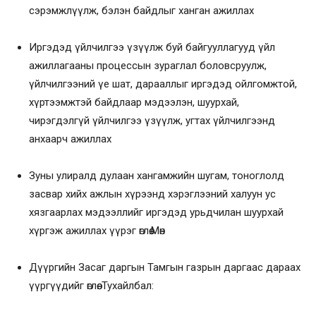
сэрэмжлүүлж, бэлэн байдлыг ханган ажиллах
Иргэдэд үйлчилгээ үзүүлж буй байгууллагууд үйл
ажиллагааны процессын зураглал боловсруулж,
үйлчилгээний үе шат, дарааллыг иргэдэд ойлгомжтой,
хүртээмжтэй байдлаар мэдээлэн, шуурхай,
чирэгдэлгүй үйлчилгээ үзүүлж, угтах үйлчилгээнд
анхаарч ажиллах
Зуны улиралд дулаан хангамжийн шугам, тоноглолд
засвар хийх ажлын хүрээнд хэрэглээний халуун ус
хязгаарлах мэдээллийг иргэдэд урьдчилан шуурхай
хүргэж ажиллах үүрэг өглөө.Мөн
Дүүргийн Засаг даргын Тамгын газрын даргаас дараах
үүргүүдийг өглөө. Тухайлбал: