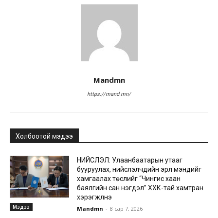
Mandmn
https://mand.mn/
Холбоотой мэдээ
НИЙСЛЭЛ: Улаанбаатарын утааг
бууруулах, нийслэлчүүдийн эрүүл мэндийг
хамгаалах төслийг “Чингис хаан
баялгийн сан нэгдэл” ХХК-тай хамтран
хэрэгжүүлнэ
Мэдээ
Mandmn
-
8 сар 7, 2026