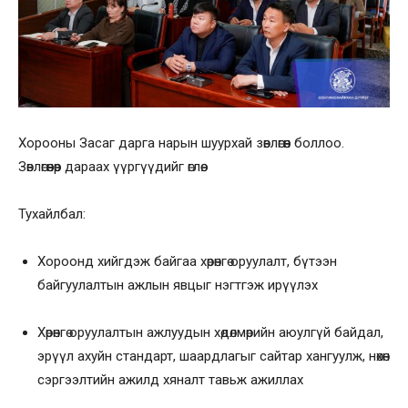
Хорооны Засаг дарга нарын шуурхай зөвлөгөөн боллоо.
Зөвлөгөөнөөр дараах үүргүүдийг өглөө.
Тухайлбал:
Хороонд хийгдэж байгаа хөрөнгө оруулалт, бүтээн
байгуулалтын ажлын явцыг нэгтгэж ирүүлэх
Хөрөнгө оруулалтын ажлуудын хөдөлмөрийн аюулгүй байдал,
эрүүл ахуйн стандарт, шаардлагыг сайтар хангуулж, нөхөн
сэргээлтийн ажилд хяналт тавьж ажиллах