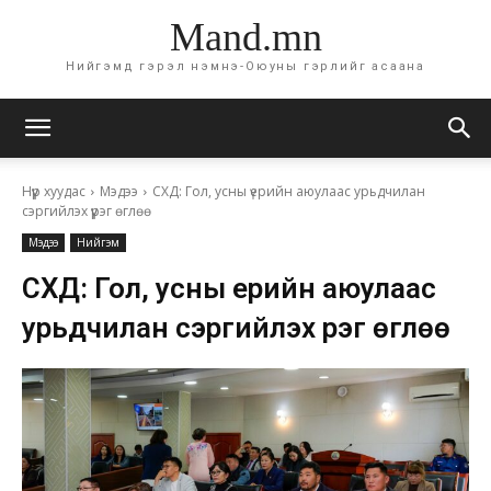
Mand.mn
Нийгэмд гэрэл нэмнэ-Оюуны гэрлийг асаана
Нүүр хуудас
Мэдээ
СХД: Гол, усны үерийн аюулаас урьдчилан
сэргийлэх үүрэг өглөө
Мэдээ
Нийгэм
СХД: Гол, усны үерийн аюулаас
урьдчилан сэргийлэх үүрэг өглөө