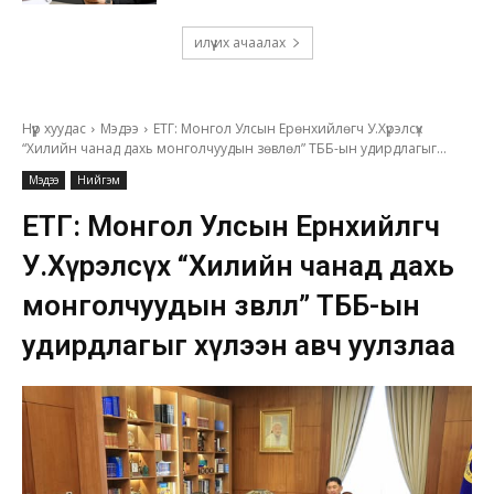
илүү их ачаалах