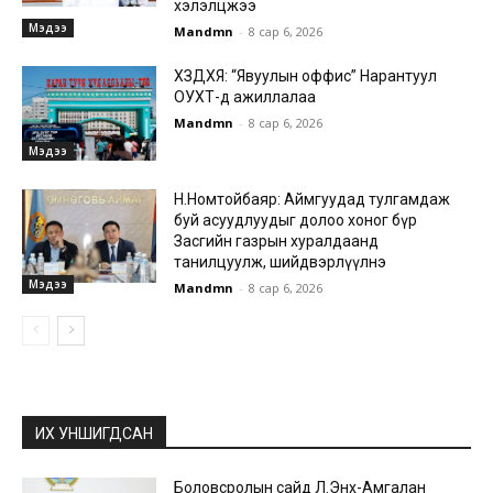
хэлэлцжээ
Мэдээ
Mandmn
-
8 сар 6, 2026
ХЗДХЯ: “Явуулын оффис” Нарантуул
ОУХТ-д ажиллалаа
Mandmn
-
8 сар 6, 2026
Мэдээ
Н.Номтойбаяр: Аймгуудад тулгамдаж
буй асуудлуудыг долоо хоног бүр
Засгийн газрын хуралдаанд
танилцуулж, шийдвэрлүүлнэ
Мэдээ
Mandmn
-
8 сар 6, 2026
ИХ УНШИГДСАН
Боловсролын сайд Л.Энх-Амгалан