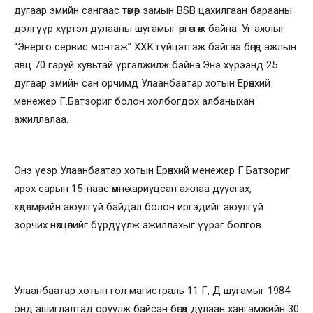
дугаар эмийн сангаас төмөр замын BSB цахилгаан барааны
дэлгүүр хүртэл дулааны шугамыг өргөтгөж байна. Уг ажлыг
“Энерго сервис монтаж” ХХК гүйцэтгэж байгаа бөгөөд ажлын
явц 70 гаруй хувьтай үргэлжилж байна.Энэ хүрээнд 25
дугаар эмийн сан орчимд Улаанбаатар хотын Ерөнхий
менежер Г.Батзориг болон холбогдох албаныхан
ажиллалаа.
Энэ үеэр Улаанбаатар хотын Ерөнхий менежер Г.Батзориг
ирэх сарын 15-наас өмнө хариуцсан ажлаа дуусгах,
хөдөлмөрийн аюулгүй байдал болон иргэдийг аюулгүй
зорчих нөхцөлийг бүрдүүлж ажиллахыг үүрэг болгов.
Улаанбаатар хотын гол магистраль 11 Г, Д шугамыг 1984
онд ашиглалтад оруулж байсан бөгөөд дулаан хангамжийн 30