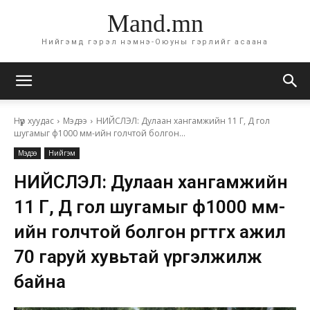
Mand.mn
Нийгэмд гэрэл нэмнэ-Оюуны гэрлийг асаана
Нүүр хуудас
Мэдээ
НИЙСЛЭЛ: Дулаан хангамжийн 11 Г, Д гол
шугамыг ф1000 мм-ийн голчтой болгон...
Мэдээ
Нийгэм
НИЙСЛЭЛ: Дулаан хангамжийн
11 Г, Д гол шугамыг ф1000 мм-
ийн голчтой болгон өргөтгөх ажил
70 гаруй хувьтай үргэлжилж
байна