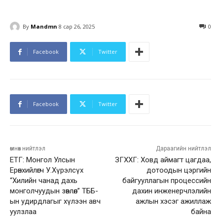
By
Mandmn
8 сар 26, 2025
0
Facebook
Twitter
Facebook
Twitter
өмнөх нийтлэл
Дараагийн нийтлэл
ЕТГ: Монгол Улсын
ЗГХХГ: Ховд аймагт цагдаа,
Ерөнхийлөгч У.Хүрэлсүх
дотоодын цэргийн
“Хилийн чанад дахь
байгууллагын процессийн
монголчуудын зөвлөл” ТББ-
дахин инженерчлэлийн
ын удирдлагыг хүлээн авч
ажлын хэсэг ажиллаж
уулзлаа
байна