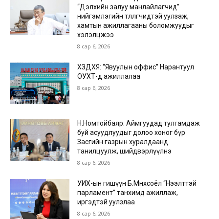
“Дэлхийн залуу манлайлагчид”
нийгэмлэгийн төлөөлөгчидтэй уулзаж,
хамтын ажиллагааны боломжуудыг
хэлэлцжээ
8 сар 6, 2026
ХЗДХЯ: “Явуулын оффис” Нарантуул
ОУХТ-д ажиллалаа
8 сар 6, 2026
Н.Номтойбаяр: Аймгуудад тулгамдаж
буй асуудлуудыг долоо хоног бүр
Засгийн газрын хуралдаанд
танилцуулж, шийдвэрлүүлнэ
8 сар 6, 2026
УИХ-ын гишүүн Б.Мөнхсоёл “Нээлттэй
парламент” танхимд ажиллаж,
иргэдтэй уулзлаа
8 сар 6, 2026