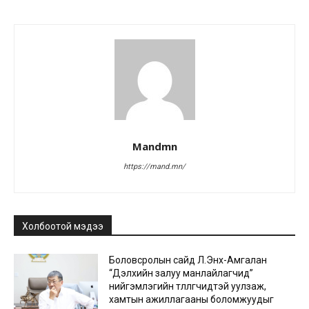
Mandmn
https://mand.mn/
Холбоотой мэдээ
Боловсролын сайд Л.Энх-Амгалан
“Дэлхийн залуу манлайлагчид”
нийгэмлэгийн төлөөлөгчидтэй уулзаж,
хамтын ажиллагааны боломжуудыг