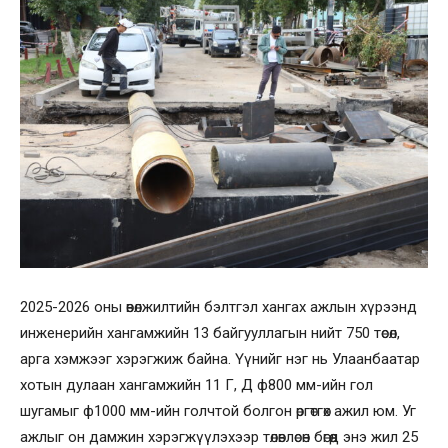
2025-2026 оны өвөлжилтийн бэлтгэл хангах ажлын хүрээнд
инженерийн хангамжийн 13 байгууллагын нийт 750 төсөл,
арга хэмжээг хэрэгжиж байна. Үүнийг нэг нь Улаанбаатар
хотын дулаан хангамжийн 11 Г, Д ф800 мм-ийн гол
шугамыг ф1000 мм-ийн голчтой болгон өргөтгөх ажил юм. Уг
ажлыг он дамжин хэрэгжүүлэхээр төлөвлөсөн бөгөөд энэ жил 25