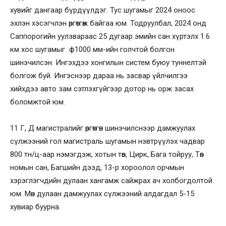
хувийг дангаар бүрдүүлдэг. Тус шугамыг 2024 оноос
эхлэн хэсэгчлэн өргөтгөж байгаа юм. Тодруулбал, 2024 онд
Саппорогийн уулзвараас 25 дугаар эмийн сан хүртэлх 1.6
км хос шугамыг ф1000 мм-ийн голчтой болгон
шинэчилсэн. Ингэхдээ хонгилын систем буюу туннелтэй
болгож буй. Ингэснээр дараа нь засвар үйлчилгээ
хийхдээ авто зам сэтлэхгүйгээр дотор нь орж засах
боломжтой юм.
11 Г, Д магистралийг өргөтгөн шинэчилснээр дамжуулах
сүлжээний гол магистраль шугамын нэвтрүүлэх чадвар
800 тн/ц-аар нэмэгдэж, хотын төв, Цирк, Бага тойруу, Төв
номын сан, Багшийн дээд, 13-р хороолол орчмын
хэрэглэгчдийн дулаан хангамж сайжрах ач холбогдолтой
юм. Мөн дулаан дамжуулах сүлжээний алдагдал 5-15
хувиар буурна.