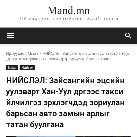
Mand.mn
Нийгэмд гэрэл нэмнэ-Оюуны гэрлийг асаана
Нүүр хуудас
Мэдээ
НИЙСЛЭЛ: Зайсангийн эцсийн уулзварт Хан-Уул
дүүргээс такси үйлчилгээ эрхлэгчдэд зориулан барьсан авто...
Мэдээ
Нийгэм
НИЙСЛЭЛ: Зайсангийн эцсийн
уулзварт Хан-Уул дүүргээс такси
үйлчилгээ эрхлэгчдэд зориулан
барьсан авто замын арлыг
татан буулгана