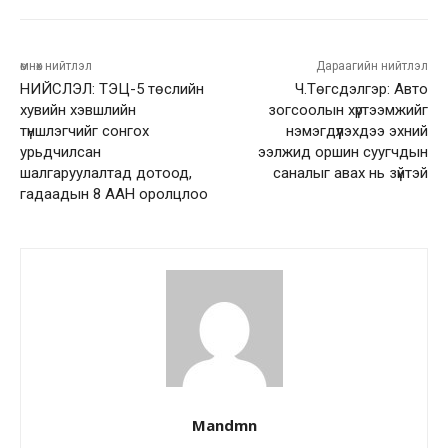
өмнөх нийтлэл
Дараагийн нийтлэл
НИЙСЛЭЛ: ТЭЦ-5 төслийн
Ч.Төгсдэлгэр: Авто
хувийн хэвшлийн
зогсоолын хүртээмжийг
түншлэгчийг сонгох
нэмэгдүүлэхдээ эхний
урьдчилсан
ээлжид оршин суугчдын
шалгаруулалтад дотоод,
саналыг авах нь зүйтэй
гадаадын 8 ААН оролцлоо
Mandmn