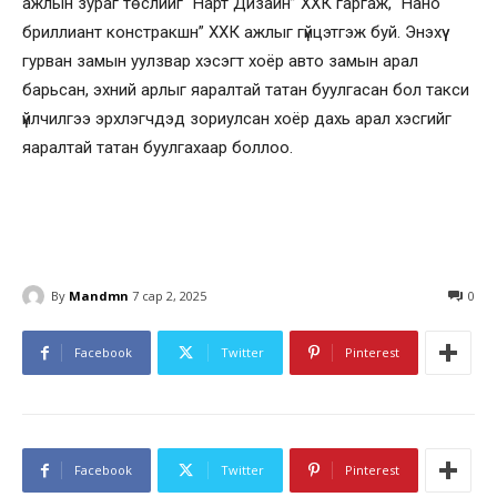
ажлын зураг төслийг “Нарт Дизайн” ХХК гаргаж, “Нано
бриллиант констракшн” ХХК ажлыг гүйцэтгэж буй. Энэхүү
гурван замын уулзвар хэсэгт хоёр авто замын арал
барьсан, эхний арлыг яаралтай татан буулгасан бол такси
үйлчилгээ эрхлэгчдэд зориулсан хоёр дахь арал хэсгийг
яаралтай татан буулгахаар боллоо.
By
Mandmn
7 сар 2, 2025
0
Facebook
Twitter
Pinterest
Facebook
Twitter
Pinterest