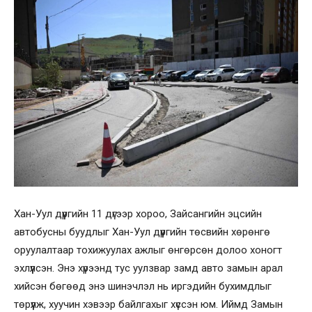
Хан-Уул дүүргийн 11 дүгээр хороо, Зайсангийн эцсийн
автобусны буудлыг Хан-Уул дүүргийн төсвийн хөрөнгө
оруулалтаар тохижуулах ажлыг өнгөрсөн долоо хоногт
эхлүүлсэн. Энэ хүрээнд тус уулзвар замд авто замын арал
хийсэн бөгөөд энэ шинэчлэл нь иргэдийн бухимдлыг
төрүүлж, хуучин хэвээр байлгахыг хүссэн юм. Иймд Замын