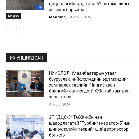
цэцэрлэгийн урд талд 62 автомашины
зогсоол барьжээ
Мэдээ
Mandmn
-
8 сар 7, 2026
ИХ УНШИГДСАН
НИЙСЛЭЛ: Улаанбаатарын утааг
бууруулах, нийслэлчүүдийн эрүүл мэндийг
хамгаалах төслийг “Чингис хаан
баялгийн сан нэгдэл” ХХК-тай хамтран
хэрэгжүүлнэ
8 сар 7, 2026
ЗГ: “ДЦС-3” ТӨХК-ийн нэн
шаардлагатай “Турбингенератор-5”-ын
шинэчлэлийн төсвийг шийдвэрлэхээр
болжээ