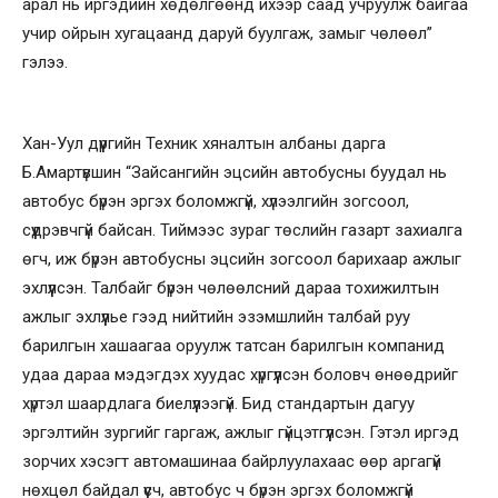
арал нь иргэдийн хөдөлгөөнд ихээр саад учруулж байгаа
учир ойрын хугацаанд даруй буулгаж, замыг чөлөөл”
гэлээ.
Хан-Уул дүүргийн Техник хяналтын албаны дарга
Б.Амартүвшин “Зайсангийн эцсийн автобусны буудал нь
автобус бүрэн эргэх боломжгүй, хүлээлгийн зогсоол,
сүүдрэвчгүй байсан. Тиймээс зураг төслийн газарт захиалга
өгч, иж бүрэн автобусны эцсийн зогсоол барихаар ажлыг
эхлүүлсэн. Талбайг бүрэн чөлөөлсний дараа тохижилтын
ажлыг эхлүүлье гээд нийтийн эзэмшлийн талбай руу
барилгын хашаагаа оруулж татсан барилгын компанид
удаа дараа мэдэгдэх хуудас хүргүүлсэн боловч өнөөдрийг
хүртэл шаардлага биелүүлээгүй. Бид стандартын дагуу
эргэлтийн зургийг гаргаж, ажлыг гүйцэтгүүлсэн. Гэтэл иргэд
зорчих хэсэгт автомашинаа байрлуулахаас өөр аргагүй
нөхцөл байдал үүсч, автобус ч бүрэн эргэх боломжгүй