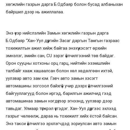
хөгжлийн газрын дарга Б.Одбаяр болон бусад албаныхан
байршил дээр нь ажиллалаа.
Энэ үеэр нийслэлийн Замын хөгжлийн газрын дарга
Б.Одбаяр “Хан-Уул дүүргийн Засаг даргын Тамгын газраас
тохижилтын ажил хийж байгаа энэхүү хэсэгт өрхийн
эмнэлэг, эмийн сан, CU зэрэг үйлчилгээний төв байдаг.
Орон сууцны хотхоны орц гарц, нийтийн эзэмшлийн
талбайг хааж хашаалсан болон хөл хөдөлгөөн ихтэй,
уулзвар авто зам юм. Гэвч авто замын хэсэгт
автомашины зогсоол байхгүй учир дээрх үйлчилгээний
байгууллагууд болон иргэд, барилгын ажилчид гээд
автомашинаа замын нэгдүгээр эгнээнд, уулзвар дээр
тавьдаг. Улмаар түгжрэл үүсгэдэг. Хан-Уул дүүргээс эхлээд
газрыг чөлөөлж, дараа нь тохижилт хийх ёстой байсан.
Энэ такси үйлчилгээ эрхлэгчдэд зориулсан авто замын