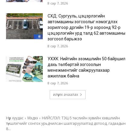
8 сар 7, 2026
СХД: Сургууль, цэцэрлэгийн
автомашины зогсоолыг нэмэгдүүлэх
зорилгоор дүүргийн 19-р хороонд 92-р
цэцэрлэгийн урд талд 62 автомашины
зогсоол барьжээ
8 сар 7, 2026
УХХК: Нийтийн эзэмшлийн 50 байршил
дахь төлбөртэй зогсоолын
менежментийг сайжруулахаар
ажиллаж байна
8 сар 7, 2026
илүү их ачаалах