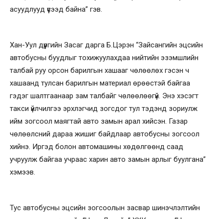
асуудлууд үүсээд байна” гэв.
Хан-Уул дүүргийн Засаг дарга Б.Цэрэн “Зайсангийн эцсийн
автобусны буудлыг тохижуулахдаа нийтийн эзэмшлийн
талбай руу орсон барилгын хашааг чөлөөлөх гэсэн ч
хашаанд тулсан барилгын материал өрөөстэй байгаа
гэдэг шалтгаанаар зам талбайг чөлөөлөөгүй. Энэ хэсэгт
такси үйлчилгээ эрхлэгчид зогсдог тул тэдэнд зориулж
ийм зогсоол маягтай авто замын арал хийсэн. Газар
чөлөөлсний дараа жишиг байдлаар автобусны зогсоол
хийнэ. Иргэд болон автомашины хөдөлгөөнд саад
учруулж байгаа учраас харин авто замын арлыг буулгана”
хэмээв.
Тус автобусны эцсийн зогсоолын засвар шинэчлэлтийн