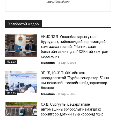
https://mand.mn/
Холбоотой мэдээ
НИЙСЛЭЛ: Улаанбаатарын утааг
бууруулах, нийслэлчүүдийн эрүүл мэндийг
хамгаалах төслийг “Чингис хаан
баялгийн сан нэгдэл” ХХК-тай хамтран
хэрэгжүүлнэ
Мэдээ
Mandmn
-
8 сар 7, 2026
ЗГ: “ДЦС-3” ТӨХК-ийн нэн
шаардлагатай “Турбингенератор-5”-ын
шинэчлэлийн төсвийг шийдвэрлэхээр
болжээ
Мэдээ
Mandmn
-
8 сар 7, 2026
СХД: Сургууль, цэцэрлэгийн
автомашины зогсоолыг нэмэгдүүлэх
зорилгоор дүүргийн 19-р хороонд 92-р