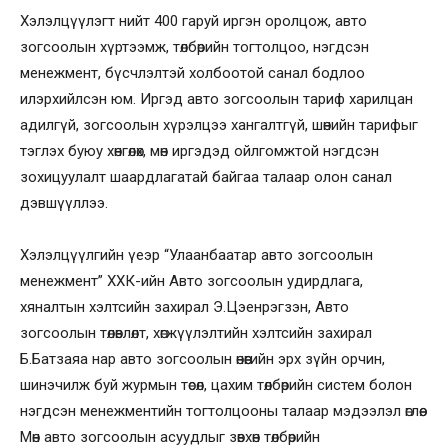
Хэлэлцүүлэгт нийт 400 гаруй иргэн оролцож, авто
зогсоолын хүртээмж, төлбөрийн тогтолцоо, нэгдсэн
менежмент, бүсчлэлтэй холбоотой санал бодлоо
илэрхийлсэн юм. Иргэд авто зогсоолын тариф харилцан
адилгүй, зогсоолын хүрэлцээ хангалтгүй, шөнийн тарифыг
тэглэх буюу хөнгөлөх, мөн иргэдэд ойлгомжтой нэгдсэн
зохицуулалт шаардлагатай байгаа талаар олон санал
дэвшүүллээ.
Хэлэлцүүлгийн үеэр “Улаанбаатар авто зогсоолын
менежмент” ХХК-ийн Авто зогсоолын удирдлага,
хяналтын хэлтсийн захирал Э.Цэенрэгзэн, Авто
зогсоолын төлөвлөлт, хөгжүүлэлтийн хэлтсийн захирал
Б.Батзаяа нар авто зогсоолын өнөөгийн эрх зүйн орчин,
шинэчилж буй журмын төсөл, цахим төлбөрийн систем болон
нэгдсэн менежментийн тогтолцооны талаар мэдээлэл өглөө.
Мөн авто зогсоолын асуудлыг зөвхөн төлбөрийн