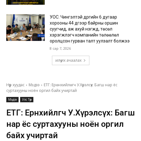
УОС: Чингэлтэй дүүргийн 6 дугаар
хорооны 44 дүгээр байрны оршин
суугчид, аж ахуй нэгжүүд, төсөл
хэрэгжүүлэгч компанийн төлөөлөл
оролцсон гурван талт уулзалт болжээ
8 сар 7, 2026
илүү их ачаалах