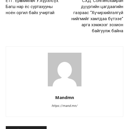
ЕТГ: Ерөнхийлөгч У.Хүрэлсүх:
СХД: Сонгинохайран
Багш нар ёс суртахууны
дүүргийн цагдаагийн
ноён оргил байх учиртай
газраас “Хүчирхийлэлгүй
нийгмийг хамтдаа бүтээе”
арга хэмжээг зохион
байгуулж байна
Mandmn
https://mand.mn/