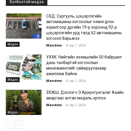
Холбоотой мэдээ
СХД: Сургууль, цэцэрлэгийн
автомашины зогсоолыг нэмэгдүүлэх
зорилгоор дүүргийн 19-р хороонд 92-р
цэцэрлэгийн урд талд 62 автомашины
зогсоол барьжээ
Мэдээ
Mandmn
-
8 сар 7, 2026
УХХК: Нийтийн эзэмшлийн 50 байршил
дахь төлбөртэй зогсоолын
менежментийг сайжруулахаар
ажиллаж байна
Мэдээ
Mandmn
-
8 сар 7, 2026
ЗХЖШ: Дэслэгч Э.Ариунтунгалаг Азийн
аваргаас алтан медаль хүртлээ
Mandmn
-
8 сар 7, 2026
Мэдээ