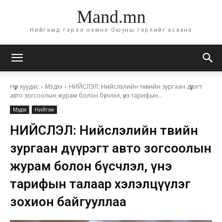
Mand.mn
Нийгэмд гэрэл нэмнэ-Оюуны гэрлийг асаана
Нүүр хуудас
Мэдээ
НИЙСЛЭЛ: Нийслэлийн төвийн зургаан дүүрэгт
авто зогсоолын журам болон бүсчлэл, үнэ тарифын...
Мэдээ
Нийгэм
НИЙСЛЭЛ: Нийслэлийн төвийн
зургаан дүүрэгт авто зогсоолын
журам болон бүсчлэл, үнэ
тарифын талаар хэлэлцүүлэг
зохион байгууллаа