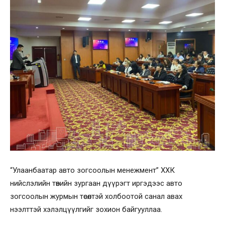
“Улаанбаатар авто зогсоолын менежмент” ХХК
нийслэлийн төвийн зургаан дүүрэгт иргэдээс авто
зогсоолын журмын төсөлтэй холбоотой санал авах
нээлттэй хэлэлцүүлгийг зохион байгууллаа.