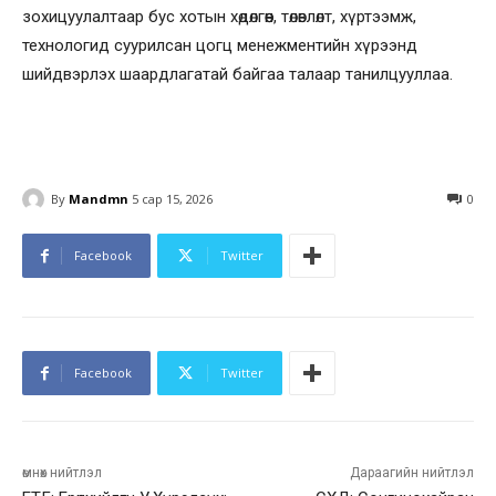
зохицуулалтаар бус хотын хөдөлгөөн, төлөвлөлт, хүртээмж,
технологид суурилсан цогц менежментийн хүрээнд
шийдвэрлэх шаардлагатай байгаа талаар танилцууллаа.
By
Mandmn
5 сар 15, 2026
0
Facebook
Twitter
Facebook
Twitter
өмнөх нийтлэл
Дараагийн нийтлэл