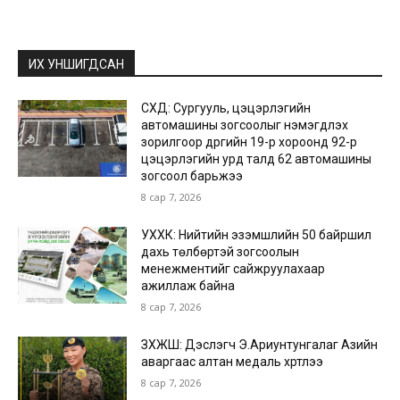
ИХ УНШИГДСАН
СХД: Сургууль, цэцэрлэгийн
автомашины зогсоолыг нэмэгдүүлэх
зорилгоор дүүргийн 19-р хороонд 92-р
цэцэрлэгийн урд талд 62 автомашины
зогсоол барьжээ
8 сар 7, 2026
УХХК: Нийтийн эзэмшлийн 50 байршил
дахь төлбөртэй зогсоолын
менежментийг сайжруулахаар
ажиллаж байна
8 сар 7, 2026
ЗХЖШ: Дэслэгч Э.Ариунтунгалаг Азийн
аваргаас алтан медаль хүртлээ
8 сар 7, 2026