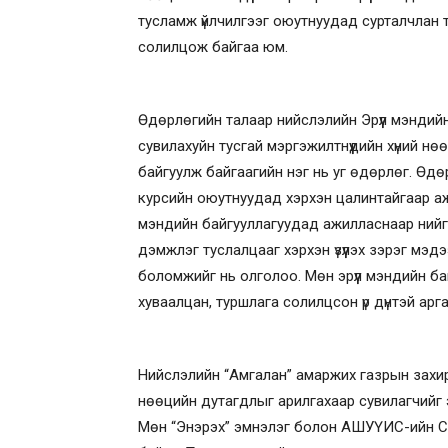
тусламж үйлчилгээг оюутнуудад сурталчлан т
солилцож байгаа юм.
Өдөрлөгийн талаар нийслэлийн Эрүүл мэндий
сувилахуйн тусгай мэргэжилтнүүдийн хүний н
байгуулж байгаагийн нэг нь уг өдөрлөг. Өдө
курсийн оюутнуудад хэрхэн цалинтайгаар аж
мэндийн байгууллагуудад ажилласнаар нийгм
дэмжлэг туслалцааг хэрхэн үзүүлэх зэрэг мэд
боломжийг нь олголоо. Мөн эрүүл мэндийн б
хуваалцан, туршлага солилцсон үр дүнтэй арг
Нийслэлийн “Амгалан” амаржих газрын захир
нөөцийн дутагдлыг арилгахаар сувилагчийг эх
Мөн “Энэрэх” эмнэлэг болон АШУҮИС-ийн Сув