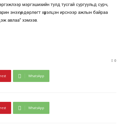
эргэжлээр мэргэшихийн тулд тусгай сургуульд сурч,
рин энэхүү өдөрлөгт хүрэлцэн ирснээр ажлын байраа
эж авлаа” хэмээв.
0
rest
WhatsApp
rest
WhatsApp