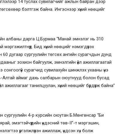
иглэлээр 14 туслах сувилагчийг ажлын байран дээр
 төгсөхөөр бэлтгэж байна. Ингэснээр хүний нөөцийг
уйн албаны дарга Ц.Бурмаа “Манай эмнэлэг нь 310
й мэргэжилтнүүд. Бид хүний нөөцийг нэмэгдүүлэх
 60 дугаар сургуулийн төгсөх ангийн сурагчдын дунд
лдааныг зохион байгуулж, эмнэлгийн үйл ажиллагаатай
э сонгоогүй сурагчид сувилахуйн шинжлэх ухааны үнэ
-Алтай аймаг дахь салбарын оюутнууд болон бусад
л ажиллагааг танилцуулан, хүний нөөцийг бүрдүүлж байна”
йн сургуулийн 4-р курсийн оюутан Б.Мөнгөнсар “Би
рай, эмэгтэйчүүдийн үндэсний төв-II”-т мэргэшин,
лэгтээ үргэлжлүүлэн ажиллаж, үндсэн хүч болж