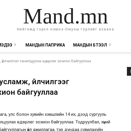
Mand.mn
Нийгэмд гэрэл нэмнэ-Оюуны гэрлийг асаана
МЭДЭЭ
МАНДЫН ПАПРИКА
МАНДЫН БҮТЭЭЛ
 үйлчилгээг танилцуулах өдөрлөг зохион байгууллаа
сламж, үйлчилгээг
хион байгууллаа
ага, улс болон хувийн хэвшлийн 14 их, дээд сургууль
илцуулах өдөрлөг зохион байгууллаа. Тодруулбал, хүний
 байгууллагын үйл ажиллагаа, тэр дундаа сувилахуйн