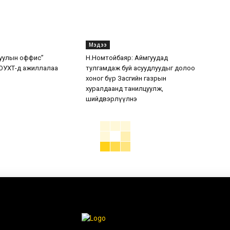
Мэдээ
уулын оффис”
Н.Номтойбаяр: Аймгуудад
ОУХТ-д ажиллалаа
тулгамдаж буй асуудлуудыг долоо
хоног бүр Засгийн газрын
хуралдаанд танилцуулж,
шийдвэрлүүлнэ