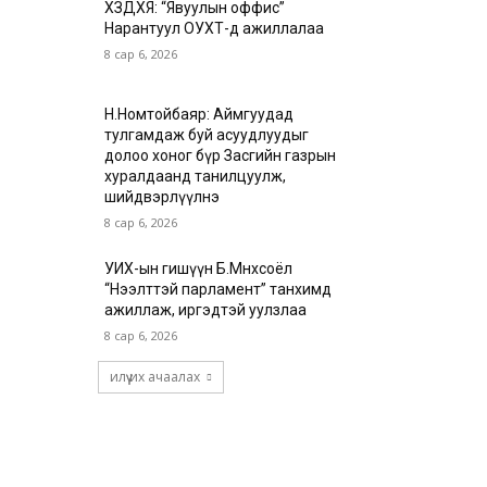
ХЗДХЯ: “Явуулын оффис”
Нарантуул ОУХТ-д ажиллалаа
8 сар 6, 2026
Н.Номтойбаяр: Аймгуудад
тулгамдаж буй асуудлуудыг
долоо хоног бүр Засгийн газрын
хуралдаанд танилцуулж,
шийдвэрлүүлнэ
8 сар 6, 2026
УИХ-ын гишүүн Б.Мөнхсоёл
“Нээлттэй парламент” танхимд
ажиллаж, иргэдтэй уулзлаа
8 сар 6, 2026
илүү их ачаалах