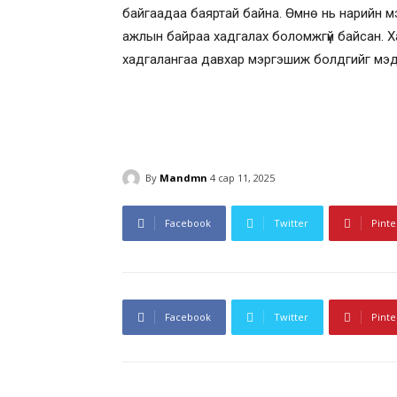
байгаадаа баяртай байна. Өмнө нь нарийн м
ажлын байраа хадгалах боломжгүй байсан. Ха
хадгалангаа давхар мэргэшиж болдгийг мэд
By
Mandmn
4 сар 11, 2025
Facebook
Twitter
Pinte
Facebook
Twitter
Pinte