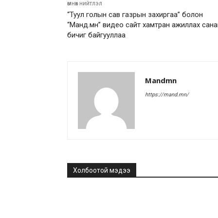
өмнөх нийтлэл
“Туул голын сав газрын захиргаа” болон
“Манд.мн” видео сайт хамтран ажиллах сан
бичиг байгууллаа
Mandmn
https://mand.mn/
Холбоотой мэдээ