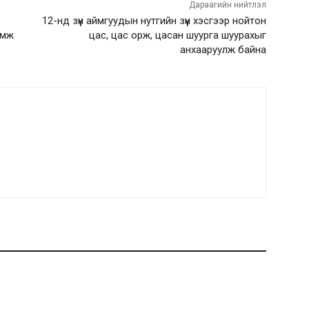
Дараагийн нийтлэл
12-нд зүүн аймгуудын нутгийн зүүн хэсгээр нойтон
амж
цас, цас орж, цасан шуурга шуурахыг
анхааруулж байна