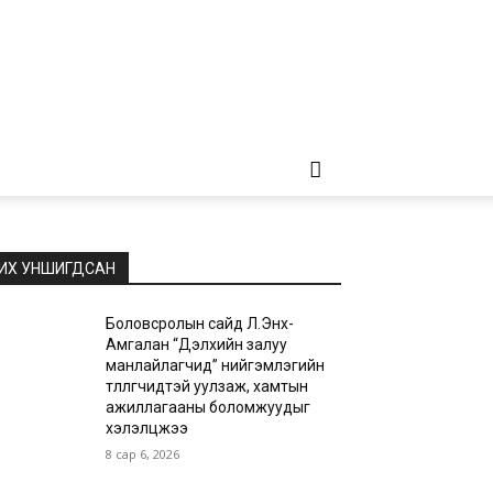
ИХ УНШИГДСАН
Боловсролын сайд Л.Энх-
Амгалан “Дэлхийн залуу
манлайлагчид” нийгэмлэгийн
төлөөлөгчидтэй уулзаж, хамтын
ажиллагааны боломжуудыг
хэлэлцжээ
8 сар 6, 2026