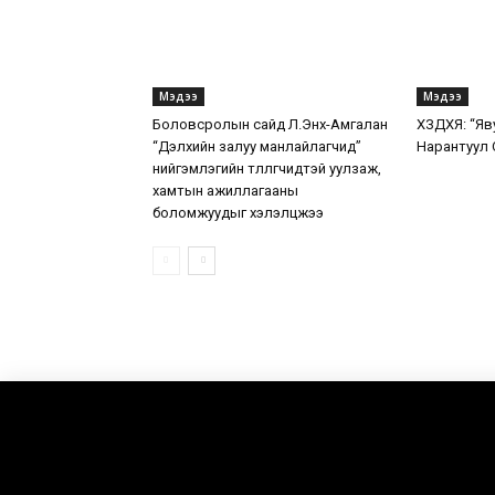
Мэдээ
Мэдээ
Боловсролын сайд Л.Энх-Амгалан
ХЗДХЯ: “Яв
“Дэлхийн залуу манлайлагчид”
Нарантуул 
нийгэмлэгийн төлөөлөгчидтэй уулзаж,
хамтын ажиллагааны
боломжуудыг хэлэлцжээ