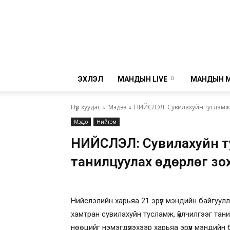
ЭХЛЭЛ
МАНДЫН LIVE
МАНДЫН 
Нүүр хуудас
Мэдээ
НИЙСЛЭЛ: Сувилахуйн тусламж,
Мэдээ
Нийгэм
НИЙСЛЭЛ: Сувилахуйн ту
танилцуулах өдөрлөг зо
Нийслэлийн харьяа 21 эрүүл мэндийн байгуулл
хамтран сувилахуйн тусламж, үйлчилгээг тан
нөөцийг нэмэгдүүлэхээр харьяа эрүүл мэндийн