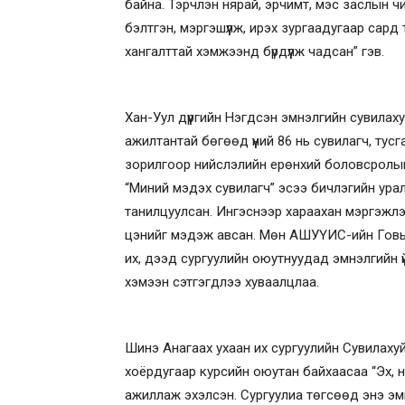
байна. Тэрчлэн нярай, эрчимт, мэс заслын ч
бэлтгэн, мэргэшүүлж, ирэх зургаадугаар сард
хангалттай хэмжээнд бүрдүүлж чадсан” гэв.
Хан-Уул дүүргийн Нэгдсэн эмнэлгийн сувилах
ажилтантай бөгөөд үүний 86 нь сувилагч, тусга
зорилгоор нийслэлийн ерөнхий боловсролын
“Миний мэдэх сувилагч” эсээ бичлэгийн ура
танилцуулсан. Ингэснээр хараахан мэргэжлэ
цэнийг мэдэж авсан. Мөн АШУҮИС-ийн Говь
их, дээд сургуулийн оюутнуудад эмнэлгийн үй
хэмээн сэтгэгдлээ хуваалцлаа.
Шинэ Анагаах ухаан их сургуулийн Сувилаху
хоёрдугаар курсийн оюутан байхаасаа “Эх, ня
ажиллаж эхэлсэн. Сургуулиа төгсөөд энэ эмнэ