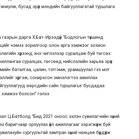
аниулж, бусад эрүүл мэндийн байгууллагатай туршлага
н газрын дарга Х.Бат-Ирээдүй “Бодлогын түвшинд
өөцийг нэмэх зорилгоор олон арга хэмжээг зохион
рлөгийн хүрээнд энэ чиглэлээр суралцаж буй төгсөх
иллангаа суралцах, төгсөөд нийслэлийн харьяа эрүүл
ийн баталгаа, цалин, тэтгэмж, урамшуулал гэх мэт
ээллийг хүргэж, сонирхсон эмнэлэгтээ ажиллах
айгууллагууд өөрсдийн сайн туршлагыг бусдадаа
а хэмжээ болсон” гэлээ.
ал Ц.Батболд “Бид 2021 оноос эхлэн сувилагчийн хүний
 баригчаар орлуулах үйл ажиллагааг хэрэгжүүлж буй.
илахуйн сургуультай хамтран хүний нөөцөө бүрдүүлж