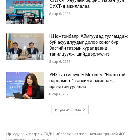
ХЗДХЯ: “Явуулын оффис” Нарантуул
ОУХТ-д ажиллалаа
8 сар 6, 2026
Н.Номтойбаяр: Аймгуудад тулгамдаж
буй асуудлуудыг долоо хоног бүр
Засгийн газрын хуралдаанд
танилцуулж, шийдвэрлүүлнэ
8 сар 6, 2026
УИХ-ын гишүүн Б.Мөнхсоёл “Нээлттэй
парламент” танхимд ажиллаж,
иргэдтэй уулзлаа
8 сар 6, 2026
илүү их ачаалах