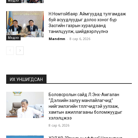
Мэдээ
Н.Номтойбаяр: Аймгуудад тулгамдаж
буй асуудлуудыг долоо хоног бүр
Засгийн газрын хуралдаанд
танилцуулж, шийдвэрлүүлнэ
Мэдээ
Mandmn
-
8 сар 6, 2026
ИХ УНШИГДСАН
Боловсролын сайд Л.Энх-Амгалан
“Дэлхийн залуу манлайлагчид”
нийгэмлэгийн төлөөлөгчидтэй уулзаж,
хамтын ажиллагааны боломжуудыг
хэлэлцжээ
8 сар 6, 2026