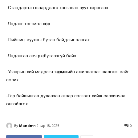
-Стандартын шаардлага хангасан зуух хэрэглэх
-Янданг тогтмол хөөлөх
-Пийшин, зуухны бүтэн байдлыг хангах
-Яндангаа авч өрхөө бүтээхгүй байх
-Угаарын хий мэдрэгч төхөөрөмжийн ажиллагааг шалгаж, зайг
солих
-Гэр байшингаа дулаахан агаар сэлгэлт хийж салхивчаа
онгойлгох
By
Mandmn
9 сар 18, 2025
0