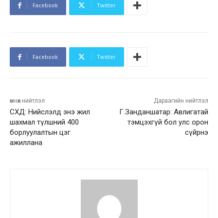
Facebook
Twitter
Facebook
Twitter
өмнөх нийтлэл
Дараагийн нийтлэл
СХД: Нийслэлд энэ жил
Г.Занданшатар: Авлигатай
шахмал түлшний 400
тэмцэхгүй бол улс орон
борлуулалтын цэг
сүйрнэ
ажиллана