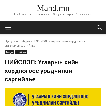
Mand.mn
Нийгэмд гэрэл нэмнэ-Оюуны гэрлийг асаана
Нүүр хуудас
Мэдээ
НИЙСЛЭЛ: Угаарын хийн хордлогоос
урьдчилан сэргийлье
Мэдээ
Нийгэм
НИЙСЛЭЛ: Угаарын хийн
хордлогоос урьдчилан
сэргийлье