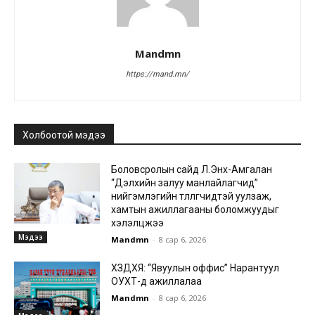
Mandmn
https://mand.mn/
Холбоотой мэдээ
Боловсролын сайд Л.Энх-Амгалан
“Дэлхийн залуу манлайлагчид”
нийгэмлэгийн төлөөлөгчидтэй уулзаж,
хамтын ажиллагааны боломжуудыг
хэлэлцжээ
Мэдээ
Mandmn
-
8 сар 6, 2026
ХЗДХЯ: “Явуулын оффис” Нарантуул
ОУХТ-д ажиллалаа
Mandmn
-
8 сар 6, 2026