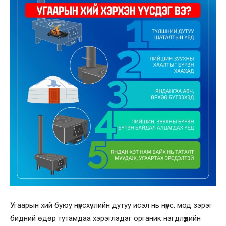
Угаарын хий буюу нүүрсхүчлийн дутуу исэл нь нүүрс, мод зэрэг
бидний өдөр тутамдаа хэрэглэдэг органик нэгдлүүдийн