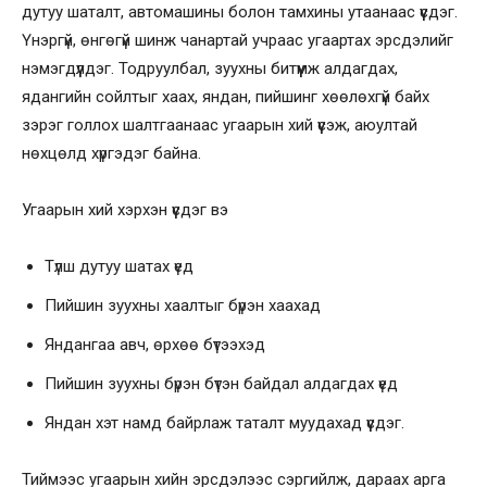
дутуу шаталт, автомашины болон тамхины утаанаас үүсдэг.
Үнэргүй, өнгөгүй шинж чанартай учраас угаартах эрсдэлийг
нэмэгдүүлдэг. Тодруулбал, зуухны битүүмж алдагдах,
ядангийн сойлтыг хаах, яндан, пийшинг хөөлөхгүй байх
зэрэг голлох шалтгаанаас угаарын хий үүсэж, аюултай
нөхцөлд хүргэдэг байна.
Угаарын хий хэрхэн үүсдэг вэ
Түлш дутуу шатах үед
Пийшин зуухны хаалтыг бүрэн хаахад
Яндангаа авч, өрхөө бүтээхэд
Пийшин зуухны бүрэн бүтэн байдал алдагдах үед
Яндан хэт намд байрлаж таталт муудахад үүсдэг.
Тиймээс угаарын хийн эрсдэлээс сэргийлж, дараах арга