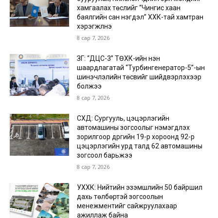
хамгаалах төслийг “Чингис хаан
баялгийн сан нэгдэл” ХХК-тай хамтран
хэрэгжүүлнэ
8 сар 7, 2026
ЗГ: “ДЦС-3” ТӨХК-ийн нэн
шаардлагатай “Турбингенератор-5”-ын
шинэчлэлийн төсвийг шийдвэрлэхээр
болжээ
8 сар 7, 2026
СХД: Сургууль, цэцэрлэгийн
автомашины зогсоолыг нэмэгдүүлэх
зорилгоор дүүргийн 19-р хороонд 92-р
цэцэрлэгийн урд талд 62 автомашины
зогсоол барьжээ
8 сар 7, 2026
УХХК: Нийтийн эзэмшлийн 50 байршил
дахь төлбөртэй зогсоолын
менежментийг сайжруулахаар
ажиллаж байна