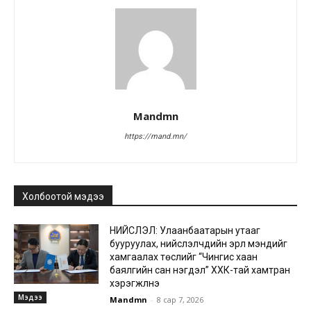
Mandmn
https://mand.mn/
Холбоотой мэдээ
НИЙСЛЭЛ: Улаанбаатарын утааг
бууруулах, нийслэлчүүдийн эрүүл мэндийг
хамгаалах төслийг “Чингис хаан
баялгийн сан нэгдэл” ХХК-тай хамтран
хэрэгжүүлнэ
Мэдээ
Mandmn
-
8 сар 7, 2026