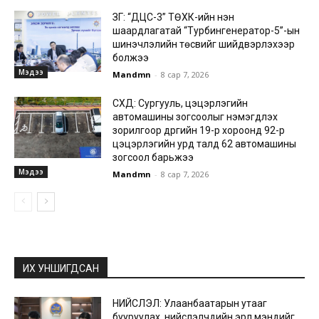
ЗГ: “ДЦС-3” ТӨХК-ийн нэн
шаардлагатай “Турбингенератор-5”-ын
шинэчлэлийн төсвийг шийдвэрлэхээр
болжээ
Мэдээ
Mandmn
-
8 сар 7, 2026
СХД: Сургууль, цэцэрлэгийн
автомашины зогсоолыг нэмэгдүүлэх
зорилгоор дүүргийн 19-р хороонд 92-р
цэцэрлэгийн урд талд 62 автомашины
зогсоол барьжээ
Мэдээ
Mandmn
-
8 сар 7, 2026
ИХ УНШИГДСАН
НИЙСЛЭЛ: Улаанбаатарын утааг
бууруулах, нийслэлчүүдийн эрүүл мэндийг