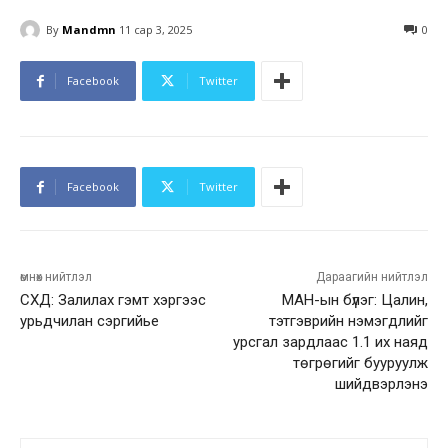
By
Mandmn
11 сар 3, 2025
0
Facebook
Twitter
Facebook
Twitter
өмнөх нийтлэл
Дараагийн нийтлэл
СХД: Залилах гэмт хэргээс
МАН-ын бүлэг: Цалин,
урьдчилан сэргийье
тэтгэврийн нэмэгдлийг
урсгал зардлаас 1.1 их наяд
төгрөгийг бууруулж
шийдвэрлэнэ