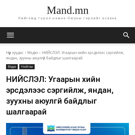
Mand.mn
Нийгэмд гэрэл нэмнэ-Оюуны гэрлийг асаана
Нүүр хуудас
Мэдээ
НИЙСЛЭЛ: Угаарын хийн эрсдэлээс сэргийлж,
яндан, зуухны аюулгүй байдлыг шалгаарай
Мэдээ
Нийгэм
НИЙСЛЭЛ: Угаарын хийн
эрсдэлээс сэргийлж, яндан,
зуухны аюулгүй байдлыг
шалгаарай