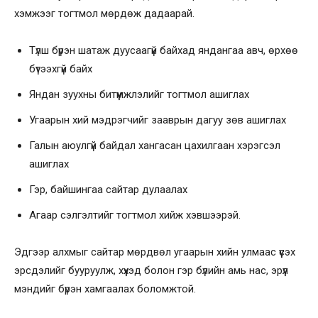
хэмжээг тогтмол мөрдөж дадаарай.
Түлш бүрэн шатаж дуусаагүй байхад яндангаа авч, өрхөө
бүтээхгүй байх
Яндан зуухны битүүмжлэлийг тогтмол ашиглах
Угаарын хий мэдрэгчийг зааврын дагуу зөв ашиглах
Галын аюулгүй байдал хангасан цахилгаан хэрэгсэл
ашиглах
Гэр, байшингаа сайтар дулаалах
Агаар сэлгэлтийг тогтмол хийж хэвшээрэй.
Эдгээр алхмыг сайтар мөрдвөл угаарын хийн улмаас үүсэх
эрсдэлийг бууруулж, хүүхэд болон гэр бүлийн амь нас, эрүүл
мэндийг бүрэн хамгаалах боломжтой.