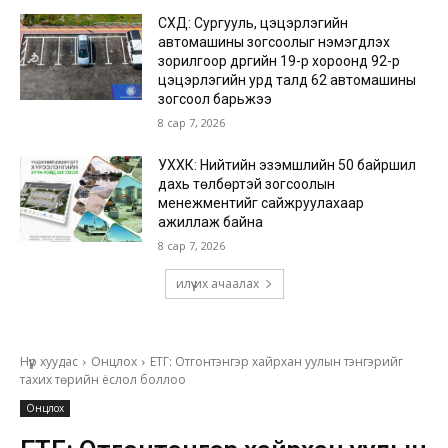
СХД: Сургууль, цэцэрлэгийн
автомашины зогсоолыг нэмэгдүүлэх
зорилгоор дүүргийн 19-р хороонд 92-р
цэцэрлэгийн урд талд 62 автомашины
зогсоол барьжээ
8 сар 7, 2026
УХХК: Нийтийн эзэмшлийн 50 байршил
дахь төлбөртэй зогсоолын
менежментийг сайжруулахаар
ажиллаж байна
8 сар 7, 2026
илүү их ачаалах