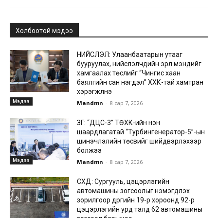
Холбоотой мэдээ
НИЙСЛЭЛ: Улаанбаатарын утааг
бууруулах, нийслэлчүүдийн эрүүл мэндийг
хамгаалах төслийг “Чингис хаан
баялгийн сан нэгдэл” ХХК-тай хамтран
хэрэгжүүлнэ
Мэдээ
Mandmn
-
8 сар 7, 2026
ЗГ: “ДЦС-3” ТӨХК-ийн нэн
шаардлагатай “Турбингенератор-5”-ын
шинэчлэлийн төсвийг шийдвэрлэхээр
болжээ
Мэдээ
Mandmn
-
8 сар 7, 2026
СХД: Сургууль, цэцэрлэгийн
автомашины зогсоолыг нэмэгдүүлэх
зорилгоор дүүргийн 19-р хороонд 92-р
цэцэрлэгийн урд талд 62 автомашины