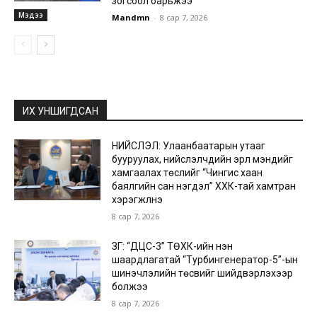
зогсоол барьжээ
Мэдээ
Mandmn
-
8 сар 7, 2026
ИХ УНШИГДСАН
НИЙСЛЭЛ: Улаанбаатарын утааг
бууруулах, нийслэлчүүдийн эрүүл мэндийг
хамгаалах төслийг “Чингис хаан
баялгийн сан нэгдэл” ХХК-тай хамтран
хэрэгжүүлнэ
8 сар 7, 2026
ЗГ: “ДЦС-3” ТӨХК-ийн нэн
шаардлагатай “Турбингенератор-5”-ын
шинэчлэлийн төсвийг шийдвэрлэхээр
болжээ
8 сар 7, 2026