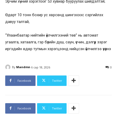
Эрчим хүчний хэрэглээг 53 хувиар бууруулах шийдэлтэй;
Өдөрт 10 тонн бохир ус хөрсөнд шингэхээс сэргийлэх
давуу талтай,
“Улаанбаатар нийтийн үйлчилгээний төв” нь автомат
угаалга, хатаалга, гэр бүлийн душ, саун, үсчин, дэлгүүр зэрэг
иргэдийн өдөр тутмын хэрэгцээнд нийцсэн үйлчилгээ үзүүлнэ
By
Mandmn
6 сар 18, 2026
0
Facebook
Twitter
Facebook
Twitter