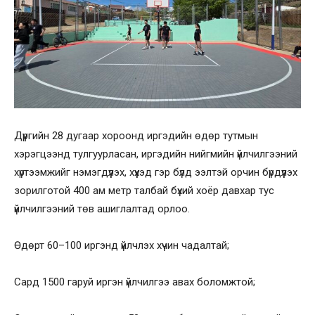
Дүүргийн 28 дугаар хороонд иргэдийн өдөр тутмын
хэрэгцээнд тулгуурласан, иргэдийн нийгмийн үйлчилгээний
хүртээмжийг нэмэгдүүлэх, хүүхэд гэр бүлд ээлтэй орчин бүрдүүлэх
зорилготой 400 ам метр талбай бүхий хоёр давхар тус
үйлчилгээний төв ашиглалтад орлоо.
Өдөрт 60–100 иргэнд үйлчлэх хүчин чадалтай;
Сард 1500 гаруй иргэн үйлчилгээ авах боломжтой;