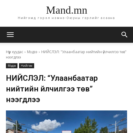
Mand.mn
Нийгэмд гэрэл нэмнэ-Оюуны гэрлийг асаана
Нүүр хуудас
Мэдээ
НИЙСЛЭЛ: "Улаанбаатар нийтийн үйлчилгээ төв"
нээгдлээ
Мэдээ
Нийгэм
НИЙСЛЭЛ: “Улаанбаатар
нийтийн үйлчилгээ төв”
нээгдлээ