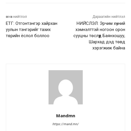
өмнөх нийтлэл
Дараагийн нийтлэл
ЕТГ: Отгонтэнгэр хайрхан
НИЙСЛЭЛ: Эрчим хүчний
уулын тэнгэрийг тахих
хэмнэлттэй ногоон орон
төрийн ёслол боллоо
сууцны төслүүд Баянхошуу,
Шархад дэд төвд
хэрэгжиж байна
Mandmn
https://mand.mn/