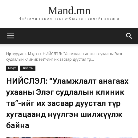
Mand.mn
Нийгэмд гэрэл нэмнэ-Оюуны гэрлийг асаана
Нүүр хуудас
Мэдээ
НИЙСЛЭЛ: “Уламжлалт анагаах ухааны Элэг
судлалын клиник төв”-ийг их засвар дуустал түр...
Мэдээ
Нийгэм
НИЙСЛЭЛ: “Уламжлалт анагаах
ухааны Элэг судлалын клиник
төв”-ийг их засвар дуустал түр
хугацаанд нүүлгэн шилжүүлж
байна