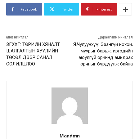
Facebook
Twitter
Pinterest
өмнөх нийтлэл
Дараагийн нийтлэл
ЗГХХГ: ТӨРИЙН ХЯНАЛТ
Я.Чулуунхүү: Эзэнгүй нохой,
ШАЛГАЛТЫН ХУУЛИЙН
муурыг барьж, иргэдийн
ТӨСӨЛ ДЭЭР САНАЛ
аюулгүй орчинд амьдрах
СОЛИЛЦЛОО
орчныг бүрдүүлж байна
Mandmn