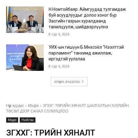
Н.Номтойбаяр: Аймгуудад тулгамдаж
буй асуудлуудыг долоо хоног бүр
Засгийн газрын хуралдаанд
танилцуулж, шийдвэрлүүлнэ
8 сар 6, 2026
УИХ-ын гишүүн Б.Мөнхсоёл “Нээлттэй
парламент” танхимд ажиллаж,
иргэдтэй уулзлаа
8 сар 6, 2026
илүү их ачаалах