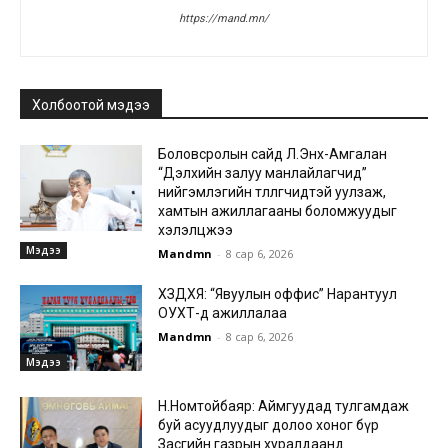
https://mand.mn/
Холбоотой мэдээ
Боловсролын сайд Л.Энх-Амгалан
“Дэлхийн залуу манлайлагчид”
нийгэмлэгийн төлөөлөгчидтэй уулзаж,
хамтын ажиллагааны боломжуудыг
хэлэлцжээ
Мэдээ
Mandmn
-
8 сар 6, 2026
ХЗДХЯ: “Явуулын оффис” Нарантуул
ОУХТ-д ажиллалаа
Mandmn
-
8 сар 6, 2026
Мэдээ
Н.Номтойбаяр: Аймгуудад тулгамдаж
буй асуудлуудыг долоо хоног бүр
Засгийн газрын хуралдаанд