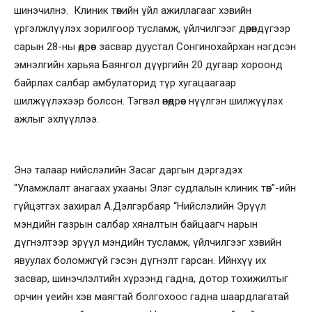
шинэчилнэ. Клиник төвийн үйл ажиллагааг хэвийн
үргэлжлүүлэх зорилгоор тусламж, үйлчилгээг дөрөвдүгээр
сарын 28-ны өдрөөс засвар дуустал Сонгинохайрхан нэгдсэн
эмнэлгийн харьяа Баянгол дүүргийн 20 дугаар хороонд
байрлах салбар амбулаторид түр хугацаагаар
шилжүүлэхээр болсон. Тэгвэл өнөөдрөөс нүүлгэн шилжүүлэх
ажлыг эхлүүллээ.
Энэ талаар нийслэлийн Засаг даргын дэргэдэх
“Уламжлалт анагаах ухааны Элэг судлалын клиник төв”-ийн
гүйцэтгэх захирал А.Дэлгэрбаяр “Нийслэлийн Эрүүл
мэндийн газрын салбар хяналтын байцаагч нарын
дүгнэлтээр эрүүл мэндийн тусламж, үйлчилгээг хэвийн
явуулах боломжгүй гэсэн дүгнэлт гарсан. Ийнхүү их
засвар, шинэчлэлтийн хүрээнд гадна, дотор тохижилтыг
орчин үеийн хэв маягтай болгохоос гадна шаардлагатай