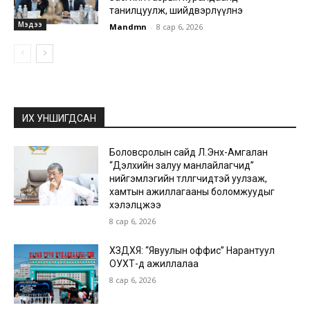
танилцуулж, шийдвэрлүүлнэ
Мэдээ
Mandmn
-
8 сар 6, 2026
ИХ УНШИГДСАН
Боловсролын сайд Л.Энх-Амгалан
“Дэлхийн залуу манлайлагчид”
нийгэмлэгийн төлөөлөгчидтэй уулзаж,
хамтын ажиллагааны боломжуудыг
хэлэлцжээ
8 сар 6, 2026
ХЗДХЯ: “Явуулын оффис” Нарантуул
ОУХТ-д ажиллалаа
8 сар 6, 2026