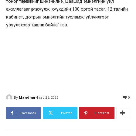
тоног төхөөрөмжийг шинэчилнэ. Цаашид эмнэлгийн үйл
ажиллагааг өргөжүүлж, хүүхдийн 100 ортой тасаг, 12 төрлийн
кабинет, дотрын эмнэлгийн тусламж, үйлчилгээг
үзүүлэхээр төлөвлөж байна” гэв.
By
Mandmn
4 сар 25, 2025
0
Facebook
Twitter
Pinterest