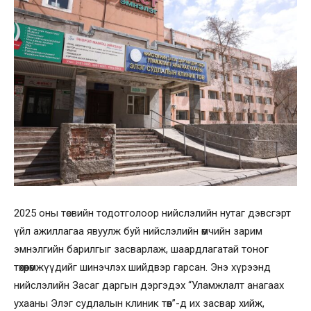
2025 оны төсвийн тодотголоор нийслэлийн нутаг дэвсгэрт
үйл ажиллагаа явуулж буй нийслэлийн өмчийн зарим
эмнэлгийн барилгыг засварлаж, шаардлагатай тоног
төхөөрөмжүүдийг шинэчлэх шийдвэр гарсан. Энэ хүрээнд
нийслэлийн Засаг даргын дэргэдэх “Уламжлалт анагаах
ухааны Элэг судлалын клиник төв”-д их засвар хийж,