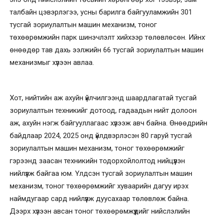
талбайн цэвэрлэгээ, усны барилга байгууламжийн 301
тусгай зориулалтын машин механизм, тоног
төхөөрөмжийн парк шинэчлэлт хийхээр төлөвлөсөн. Ийнхүү
өнөөдөр тав дахь ээлжийн 66 тусгай зориулалтын машин
механизмыг хүлээн авлаа.
Хот, нийтийн аж ахуйн үйлчилгээнд шаардлагатай тусгай
зориулалтын техникийг дотоод, гадаадын нийт долоон
аж, ахуйн нэгж байгууллагаас хүлээж авч байна. Өнөөдрийн
байдлаар 2024, 2025 онд үйлдвэрлэсэн 80 гаруй тусгай
зориулалтын машин механизм, тоног төхөөрөмжийг
гэрээнд заасан техникийн тодорхойлолтод нийцүүлэн
нийлүүлж байгаа юм. Үлдсэн тусгай зориулалтын машин
механизм, тоног төхөөрөмжийг хуваарийн дагуу ирэх
наймдугаар сард нийлүүлж дуусахаар төлөвлөж байна.
Дээрх хүлээн авсан тоног төхөөрөмжүүдийг нийслэлийн