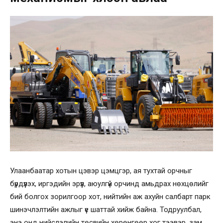
Улаанбаатар хотын цэвэр цэмцгэр, ая тухтай орчныг
бүрдүүлэх, иргэдийн эрүүл, аюулгүй орчинд амьдрах нөхцөлийг
бий болгох зорилгоор хот, нийтийн аж ахуйн салбарт парк
шинэчлэлтийн ажлыг үе шаттай хийж байна. Тодруулбал,
энэ онд нийслэлийн төсвийн хөрөнгөөр хог тээвэр, зам