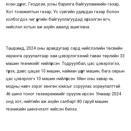
есөн дүүрэг, Геодези, усны барилга байгууламжийн газар,
Хот тохижилтын газар, Ус сувгийн удирдах газар болон
холбогдох чиг үүргийн байгууллагуудад хүлээлгэн өгч,
нийслэл хотын аж ахуйн ажилд ашиглана.
Ташрамд, 2024 оны аравдугаар сард нийслэлийн төсвийн
хөрөнгө оруулалтаар зам цэвэрлэгээний таван төрлийн 33
машин техникийг нийлүүлсэн. Тодруулбал, цас цэвэрлэгээ,
түрэх, давс цацах 10 машин, найман шүүрт машин, бага оврын
цас цэвэрлэгч 10 машин нийлүүлсэн. Мөн оны хавар нь
модны навч зэрэг хөнгөн юмсыг соруулах зориулалттай
46 шинэ тоног төхөөрөмжийг оруулж ирсэн. Улмаар 2024
онд хот, нийтийн аж ахуйн салбарт 80 гаруй машин
техникийн шинэчлэлт хийсэн билээ.