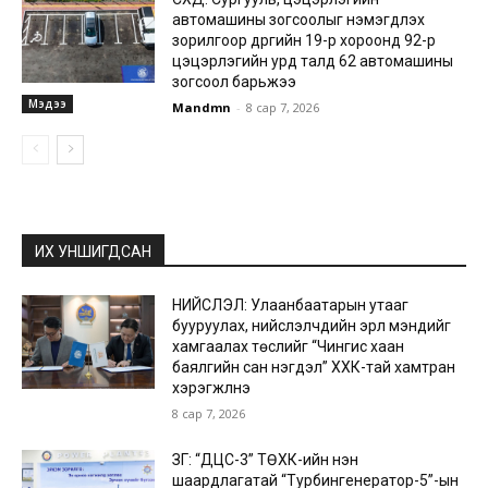
автомашины зогсоолыг нэмэгдүүлэх
зорилгоор дүүргийн 19-р хороонд 92-р
цэцэрлэгийн урд талд 62 автомашины
зогсоол барьжээ
Мэдээ
Mandmn
-
8 сар 7, 2026
ИХ УНШИГДСАН
НИЙСЛЭЛ: Улаанбаатарын утааг
бууруулах, нийслэлчүүдийн эрүүл мэндийг
хамгаалах төслийг “Чингис хаан
баялгийн сан нэгдэл” ХХК-тай хамтран
хэрэгжүүлнэ
8 сар 7, 2026
ЗГ: “ДЦС-3” ТӨХК-ийн нэн
шаардлагатай “Турбингенератор-5”-ын