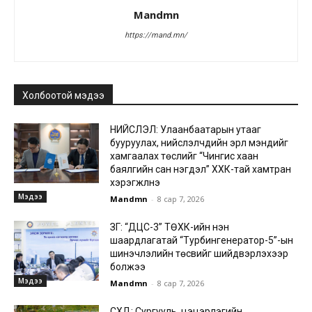
Mandmn
https://mand.mn/
Холбоотой мэдээ
НИЙСЛЭЛ: Улаанбаатарын утааг
бууруулах, нийслэлчүүдийн эрүүл мэндийг
хамгаалах төслийг “Чингис хаан
баялгийн сан нэгдэл” ХХК-тай хамтран
хэрэгжүүлнэ
Мэдээ
Mandmn
-
8 сар 7, 2026
ЗГ: “ДЦС-3” ТӨХК-ийн нэн
шаардлагатай “Турбингенератор-5”-ын
шинэчлэлийн төсвийг шийдвэрлэхээр
болжээ
Мэдээ
Mandmn
-
8 сар 7, 2026
СХД: Сургууль, цэцэрлэгийн