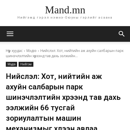
Mand.mn
Нийгэмд гэрэл нэмнэ-Оюуны гэрлийг асаана
Нүүр хуудас
Мэдээ
Нийслэл: Хот, нийтийн аж ахуйн салбарын парк
шинэчлэлтийн хүрээнд тав дахь ээлжийн...
Мэдээ
Нийгэм
Нийслэл: Хот, нийтийн аж
ахуйн салбарын парк
шинэчлэлтийн хүрээнд тав дахь
ээлжийн 66 тусгай
зориулалтын машин
механизмыг хүлээн авлаа