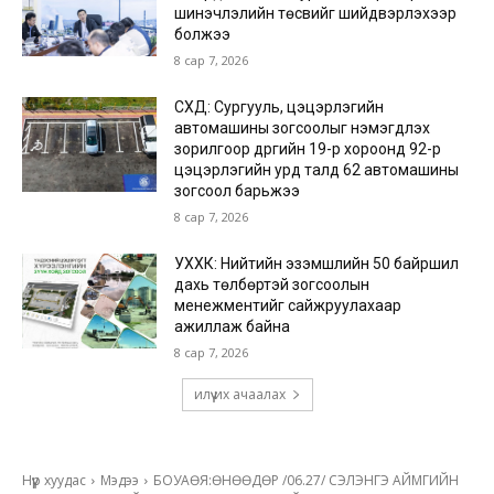
шинэчлэлийн төсвийг шийдвэрлэхээр
болжээ
8 сар 7, 2026
СХД: Сургууль, цэцэрлэгийн
автомашины зогсоолыг нэмэгдүүлэх
зорилгоор дүүргийн 19-р хороонд 92-р
цэцэрлэгийн урд талд 62 автомашины
зогсоол барьжээ
8 сар 7, 2026
УХХК: Нийтийн эзэмшлийн 50 байршил
дахь төлбөртэй зогсоолын
менежментийг сайжруулахаар
ажиллаж байна
8 сар 7, 2026
илүү их ачаалах