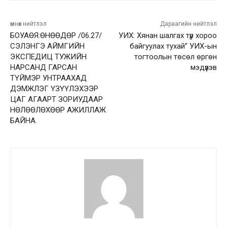
өмнөх нийтлэл
Дараагийн нийтлэл
БОУАӨЯ:ӨНӨӨДӨР /06.27/
УИХ: Хянан шалгах түр хороо
СЭЛЭНГЭ АЙМГИЙН
байгуулах тухай” УИХ-ын
ЭКСПЕДИЦ ТУЖИЙН
тогтоолын төсөл өргөн
НАРСАНД ГАРСАН
мэдүүлэв
ТҮЙМЭР УНТРААХАД
ДЭМЖЛЭГ ҮЗҮҮЛЭХЭЭР
ЦАГ АГААРТ ЗОРИУДААР
НӨЛӨӨЛӨХӨӨР АЖИЛЛАЖ
БАЙНА.