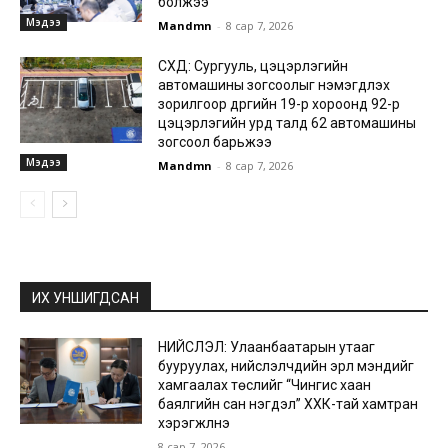
болжээ
Мэдээ
Mandmn
-
8 сар 7, 2026
СХД: Сургууль, цэцэрлэгийн
автомашины зогсоолыг нэмэгдүүлэх
зорилгоор дүүргийн 19-р хороонд 92-р
цэцэрлэгийн урд талд 62 автомашины
зогсоол барьжээ
Мэдээ
Mandmn
-
8 сар 7, 2026
ИХ УНШИГДСАН
НИЙСЛЭЛ: Улаанбаатарын утааг
бууруулах, нийслэлчүүдийн эрүүл мэндийг
хамгаалах төслийг “Чингис хаан
баялгийн сан нэгдэл” ХХК-тай хамтран
хэрэгжүүлнэ
8 сар 7, 2026