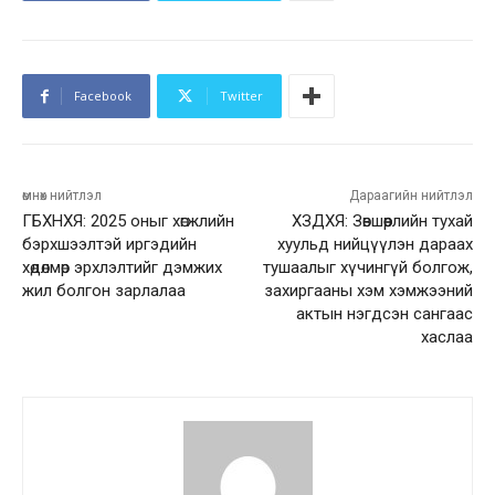
Facebook
Twitter
өмнөх нийтлэл
Дараагийн нийтлэл
ГБХНХЯ: 2025 оныг хөгжлийн
ХЗДХЯ: Зөвшөөрлийн тухай
бэрхшээлтэй иргэдийн
хуульд нийцүүлэн дараах
хөдөлмөр эрхлэлтийг дэмжих
тушаалыг хүчингүй болгож,
жил болгон зарлалаа
захиргааны хэм хэмжээний
актын нэгдсэн сангаас
хаслаа