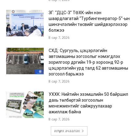
ЗГ: “ДЦС-3” ТӨХК-ийн нэн
шаардлагатай “Турбингенератор-5”-ын
шинэчлэлийн төсвийг шийдвэрлэхээр
болжээ
8 сар 7, 2026
СХД: Сургууль, цэцэрлэгийн
автомашины зогсоолыг нэмэгдүүлэх
зорилгоор дүүргийн 19-р хороонд 92-р
цэцэрлэгийн урд талд 62 автомашины
зогсоол барьжээ
8 сар 7, 2026
УХХК: Нийтийн эзэмшлийн 50 байршил
дахь төлбөртэй зогсоолын
менежментийг сайжруулахаар
ажиллаж байна
8 сар 7, 2026
илүү их ачаалах