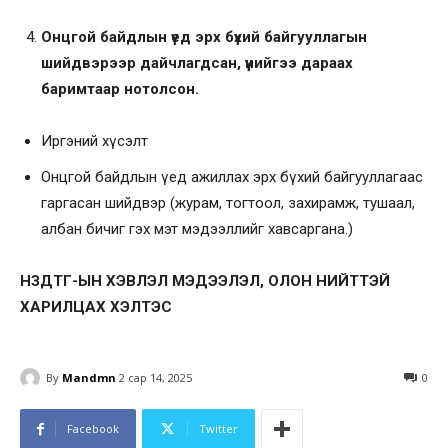
Онцгой байдлын үед эрх бүхий байгууллагын
шийдвэрээр дайчлагдсан, үүнийгээ дараах
баримтаар нотолсон.
Иргэний хүсэлт
Онцгой байдлын үед ажиллах эрх бүхий байгууллагаас
гаргасан шийдвэр (журам, тогтоол, захирамж, тушаал,
албан бичиг гэх мэт мэдээллийг хавсаргана.)
НЗДТГ-ЫН ХЭВЛЭЛ МЭДЭЭЛЭЛ, ОЛОН НИЙТТЭЙ
ХАРИЛЦАХ ХЭЛТЭС
By
Mandmn
2 сар 14, 2025
0
Facebook
Twitter