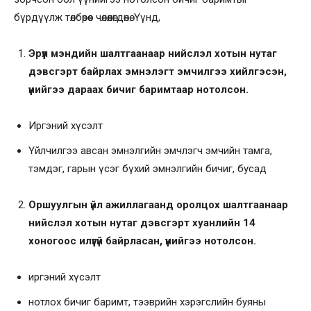
бүрдүүлж төлбөрөөс чөлөөлөгдөнө. Үүнд,
Эрүүл мэндийн шалтгаанаар нийслэл хотын нутаг
дэвсгэрт байрлах эмнэлэгт эмчилгээ хийлгэсэн,
үүнийгээ дараах бичиг баримтаар нотолсон.
Иргэний хүсэлт
Үйлчилгээ авсан эмнэлгийн эмчлэгч эмчийн тамга,
тэмдэг, гарын үсэг бүхий эмнэлгийн бичиг, бусад
Оршуулгын үйл ажиллагаанд оролцох шалтгаанаар
нийслэл хотын нутаг дэвсгэрт хуанлийн 14
хоногоос илүүгүй байрласан, үүнийгээ нотолсон.
иргэний хүсэлт
нотлох бичиг баримт, тээврийн хэрэгслийн буяны