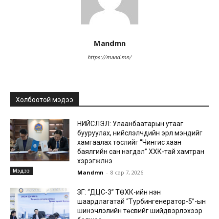
Mandmn
https://mand.mn/
Холбоотой мэдээ
НИЙСЛЭЛ: Улаанбаатарын утааг
бууруулах, нийслэлчүүдийн эрүүл мэндийг
хамгаалах төслийг “Чингис хаан
баялгийн сан нэгдэл” ХХК-тай хамтран
хэрэгжүүлнэ
Мэдээ
Mandmn
-
8 сар 7, 2026
ЗГ: “ДЦС-3” ТӨХК-ийн нэн
шаардлагатай “Турбингенератор-5”-ын
шинэчлэлийн төсвийг шийдвэрлэхээр