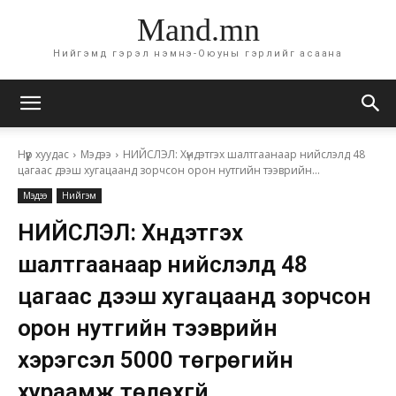
Mand.mn
Нийгэмд гэрэл нэмнэ-Оюуны гэрлийг асаана
Нүүр хуудас
Мэдээ
НИЙСЛЭЛ: Хүндэтгэх шалтгаанаар нийслэлд 48
цагаас дээш хугацаанд зорчсон орон нутгийн тээврийн...
Мэдээ
Нийгэм
НИЙСЛЭЛ: Хүндэтгэх
шалтгаанаар нийслэлд 48
цагаас дээш хугацаанд зорчсон
орон нутгийн тээврийн
хэрэгсэл 5000 төгрөгийн
хураамж төлөхгүй