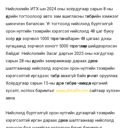
Нийслэлийн ИТХ-ын 2024 оны хоёрдугаар сарын 8-ны
өдрийн тогтоолоор авто зам ашигласны төлбөрийн хэмжээг
шинэчлэн баталсан. Уг тогтоолд нийслэлд бүртгэлгүй
орон нутгийн тээврийн хэрэгсэл нийслэлд 48 цаг буюу
хоёр өдөр зорчвол 1000 төгрөг төлнө. Харин 48 цагаас дээш
хугацаанд зорчвол хоногт 5000 төгрөг төлөхөөр шийдвэрлэсэн
байдаг. Нийслэлийн Засаг даргын 2025 оны нэгдүгээр
сарын 28-ны өдрийн захирамжаар дараах дөрвөн
шалтгаанаар нийслэлд зорчсон орон нутгийн тээврийн
хэрэгсэлтэй иргэдээс төлбөр авахгүй байх өөрчлөлт орууллаа.
Хоёрдугаар сарын 15-ны өдрөөс төлбөрөөс чөлөөлөгдөх иргэний
хүсэлт, нотлох баримтыг
www.ubtraffic.mn
сайтаар хүлээн
авна.
Нийслэлд бүртгэлгүй орон нутгийн дугаартай тээврийн
хэрэгсэлтэй иргэн дараах дөрвөн шалтгаанаар нийслэлд
зорчсон бол үүнийгээ нотолсон бичиг баримтыг