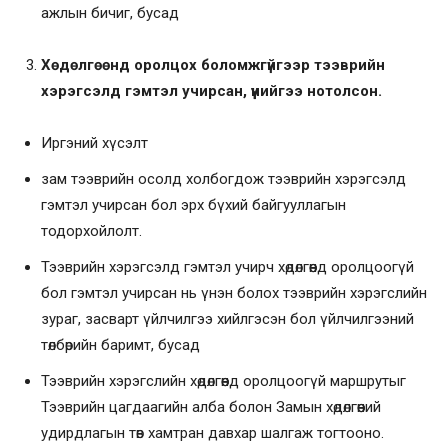
ажлын бичиг, бусад
Хөдөлгөөнд оролцох боломжгүйгээр тээврийн
хэрэгсэлд гэмтэл учирсан, үүнийгээ нотолсон.
Иргэний хүсэлт
зам тээврийн осолд холбогдож тээврийн хэрэгсэлд
гэмтэл учирсан бол эрх бүхий байгууллагын
тодорхойлолт.
Тээврийн хэрэгсэлд гэмтэл учирч хөдөлгөөнд оролцоогүй
бол гэмтэл учирсан нь үнэн болох тээврийн хэрэгслийн
зураг, засварт үйлчилгээ хийлгэсэн бол үйлчилгээний
төлбөрийн баримт, бусад
Тээврийн хэрэгслийн хөдөлгөөнд оролцоогүй маршрутыг
Тээврийн цагдаагийн алба болон Замын хөдөлгөөний
удирдлагын төв хамтран давхар шалгаж тогтооно.