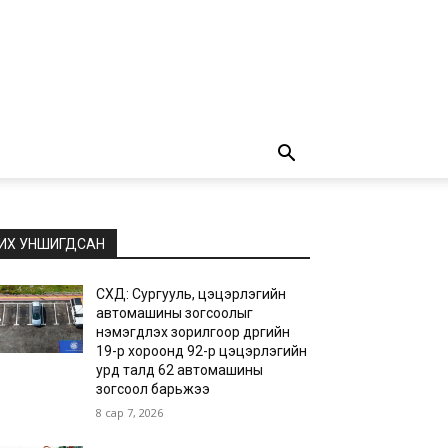
ИХ УНШИГДСАН
СХД: Сургууль, цэцэрлэгийн
автомашины зогсоолыг
нэмэгдүүлэх зорилгоор дүүргийн
19-р хороонд 92-р цэцэрлэгийн
урд талд 62 автомашины
зогсоол барьжээ
8 сар 7, 2026