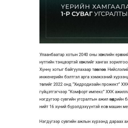
Улаанбаатар хотын 2040 оны хөгжлийн ерөнхий т
нутгийн тэнцвэртэй хөгжлийг хангах зорилгоо
Хүннү хотыг байгуулахаар төлөвлөсөн. Нийслэ
инженерийн бэлтгэл арга хэмжээний хүрээн
төслийг 2022 онд “Хидродизайн прожект” ХХ
гүйцэтгэгчээр “Комфорт импекс” ХХК ажилла
нэгдүгээр сувгийн угсралтын ажил өнөөдрийн 
нийт 16 хүний бүрэлдэхүүнтэй есөн машин м
Нэгдүгээр сувгийн ажлын хүрээнд дараах аж