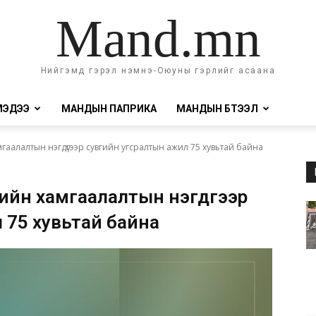
Mand.mn
Нийгэмд гэрэл нэмнэ-Оюуны гэрлийг асаана
МЭДЭЭ
МАНДЫН ПАПРИКА
МАНДЫН БҮТЭЭЛ
мгаалалтын нэгдүгээр сувгийн угсралтын ажил 75 хувьтай байна
рийн хамгаалалтын нэгдүгээр
 75 хувьтай байна