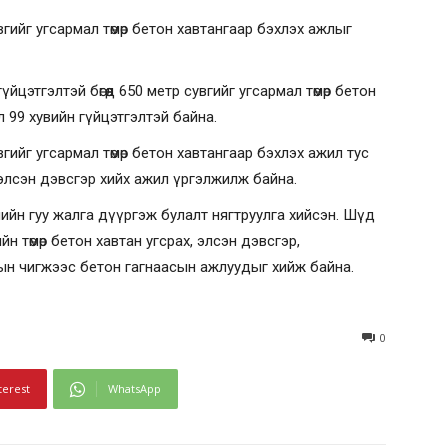
ийг угсармал төмөр бетон хавтангаар бэхлэх ажлыг
цэтгэлтэй бөгөөд 650 метр сувгийг угсармал төмөр бетон
л 99 хувийн гүйцэтгэлтэй байна.
ийг угсармал төмөр бетон хавтангаар бэхлэх ажил тус
 элсэн дэвсгэр хийх ажил үргэлжилж байна.
йгалийн гуу жалга дүүргэж булалт нягтруулга хийсэн. Шүд
йн төмөр бетон хавтан угсрах, элсэн дэвсгэр,
ын чигжээс бетон гагнаасын ажлуудыг хийж байна.
0
terest
WhatsApp