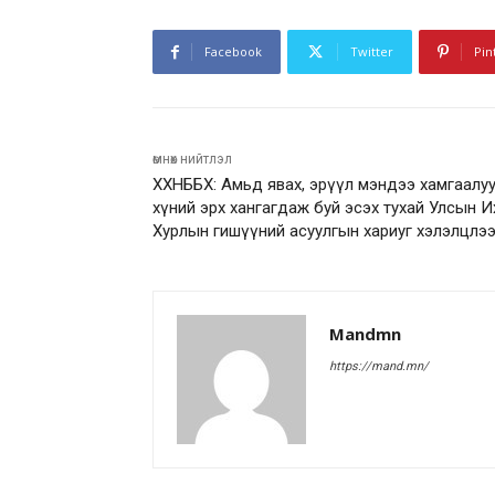
Facebook
Twitter
Pin
өмнөх нийтлэл
ХХНББХ: Амьд явах, эрүүл мэндээ хамгаалу
хүний эрх хангагдаж буй эсэх тухай Улсын И
Хурлын гишүүний асуулгын хариуг хэлэлцлэ
Mandmn
https://mand.mn/