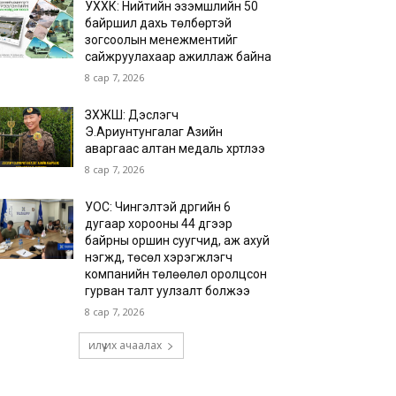
УХХК: Нийтийн эзэмшлийн 50
байршил дахь төлбөртэй
зогсоолын менежментийг
сайжруулахаар ажиллаж байна
8 сар 7, 2026
ЗХЖШ: Дэслэгч
Э.Ариунтунгалаг Азийн
аваргаас алтан медаль хүртлээ
8 сар 7, 2026
УОС: Чингэлтэй дүүргийн 6
дугаар хорооны 44 дүгээр
байрны оршин суугчид, аж ахуй
нэгжүүд, төсөл хэрэгжүүлэгч
компанийн төлөөлөл оролцсон
гурван талт уулзалт болжээ
8 сар 7, 2026
илүү их ачаалах