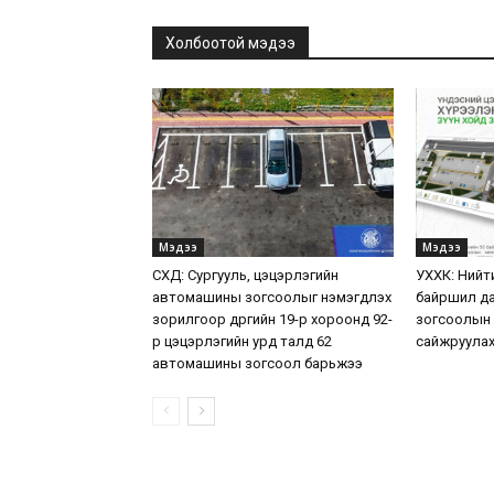
Холбоотой мэдээ
Мэдээ
Мэдээ
СХД: Сургууль, цэцэрлэгийн
УХХК: Нийт
автомашины зогсоолыг нэмэгдүүлэх
байршил да
зорилгоор дүүргийн 19-р хороонд 92-
зогсоолын
р цэцэрлэгийн урд талд 62
сайжруулах
автомашины зогсоол барьжээ