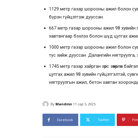
1129 метр газар шорооны ажил болон сувг
бүрэн гүйцэтгэж дууссан.
667 метр газар шорооны ажил 98 хувийн гүй
хавтангаар бэхлэх болон шүд цутгах ажи
1000 метр газар шорооны ажил болон сувг
тус хийж дууссан. Далангийн нягтруулга,
1745 метр газар хайрган хөрс зөөвөрлөн ба
цутгах ажил 98 хувийн гүйцэтгэлтэй, сувги
нягтруулгын ажил, бетон хавтан хооронд
By
Mandmn
11 сар 5, 2025
Facebook
Twitter
Pin