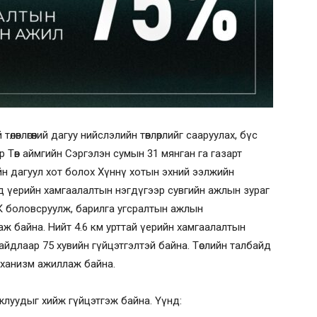
өлөвлөгөөний дагуу нийслэлийн төвлөрлийг сааруулах, бүс
р Төв аймгийн Сэргэлэн сумын 31 мянган га газарт
лийн дагуул хот болох Хүннү хотын эхний ээлжийн
д үерийн хамгаалалтын нэгдүгээр сувгийн ажлын зураг
К боловсруулж, барилга угсралтын ажлын
ж байна. Нийт 4.6 км урттай үерийн хамгаалалтын
байдлаар 75 хувийн гүйцэтгэлтэй байна. Төслийн талбайд
еханизм ажиллаж байна.
луудыг хийж гүйцэтгэж байна. Үүнд: