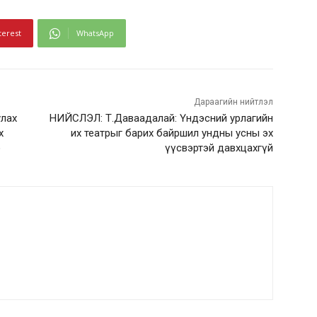
terest
WhatsApp
Дараагийн нийтлэл
улах
НИЙСЛЭЛ: Т.Даваадалай: Үндэсний урлагийн
х
их театрыг барих байршил ундны усны эх
э
үүсвэртэй давхцахгүй