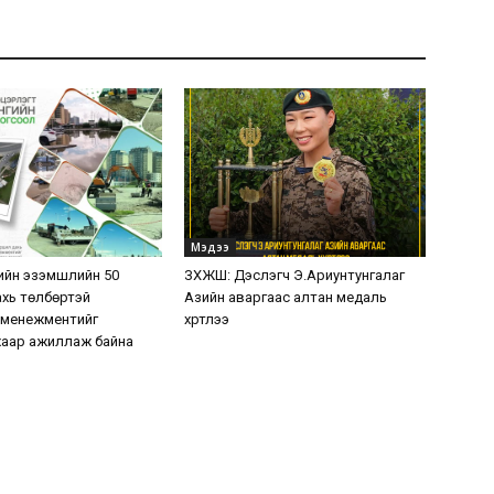
Мэдээ
ийн эзэмшлийн 50
ЗХЖШ: Дэслэгч Э.Ариунтунгалаг
хь төлбөртэй
Азийн аваргаас алтан медаль
 менежментийг
хүртлээ
аар ажиллаж байна