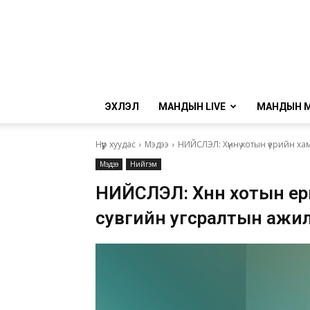
ЭХЛЭЛ
МАНДЫН LIVE
МАНДЫН 
Нүүр хуудас
Мэдээ
НИЙСЛЭЛ: Хүннү хотын үерийн ха
Мэдээ
Нийгэм
НИЙСЛЭЛ: Хүннү хотын үе
сувгийн угсралтын ажил