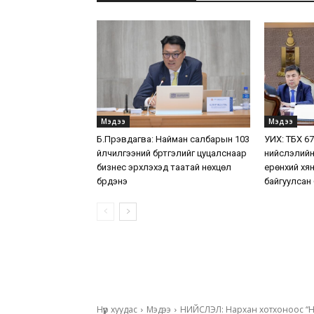
Мэдээ
Мэдээ
Б.Пүрэвдагва: Найман салбарын 103
УИХ: ТБХ 6
үйлчилгээний бүртгэлийг цуцалснаар
нийслэлийн
бизнес эрхлэхэд таатай нөхцөл
ерөнхий хя
бүрдэнэ
байгуулсан