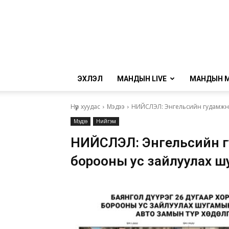
ЭХЛЭЛ
МАНДЫН LIVE
МАНДЫН 
Нүүр хуудас
Мэдээ
НИЙСЛЭЛ: Энгельсийн гудамжны
Мэдээ
Нийгэм
НИЙСЛЭЛ: Энгельсийн г
борооны ус зайлуулах ш