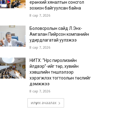
ерөнхий хяналтын сонсгол
зохион байгуулсан байна
8 сар 7, 2026
Боловсролын сайд Л.Энх-
Амгалан Пийрсон компанийн
удирдлагатай уулзжээ
8 сар 7, 2026
НИТХ: “Нүүрс пиролизийн
үйлдвэр”-ийг төр, хувийн
хэвшлийн түншлэлээр
хэрэгжүүлэх тогтоолын төслийг
дэмжжээ
8 сар 7, 2026
илүү их ачаалах