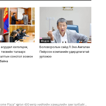
Мэдээ
7 асуудал хэлэлцэж,
Боловсролын сайд Л.Энх-Амгалан
 төсвийн талаарх
Пийрсон компанийн удирдлагатай
налтын сонсгол зохион
уулзжээ
 байна