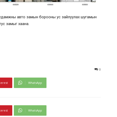
н гудамжны авто замын борооны ус зайлуулах шугамын
ус замыг хаана.
0
terest
WhatsApp
terest
WhatsApp