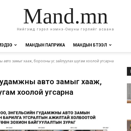
Mand.mn
Нийгэмд гэрэл нэмнэ-Оюуны гэрлийг асаана
МЭДЭЭ
МАНДЫН ПАПРИКА
МАНДЫН БҮТЭЭЛ
 авто замыг хааж, борооны ус зайлуулах шугам хоолой угсарна
удамжны авто замыг хааж,
угам хоолой угсарна