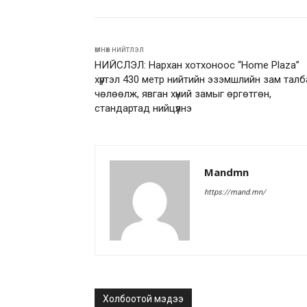
өмнөх нийтлэл
НИЙСЛЭЛ: Нархан хотхоноос “Home Plaza”
хүртэл 430 метр нийтийн эзэмшлийн зам талб
чөлөөлж, явган хүний замыг өргөтгөн,
стандартад нийцүүлнэ
Mandmn
https://mand.mn/
Холбоотой мэдээ