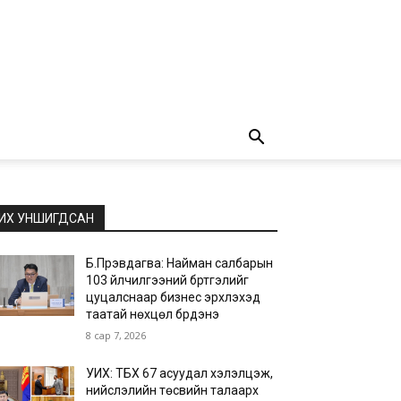
ИХ УНШИГДСАН
Б.Пүрэвдагва: Найман салбарын
103 үйлчилгээний бүртгэлийг
цуцалснаар бизнес эрхлэхэд
таатай нөхцөл бүрдэнэ
8 сар 7, 2026
УИХ: ТБХ 67 асуудал хэлэлцэж,
нийслэлийн төсвийн талаарх