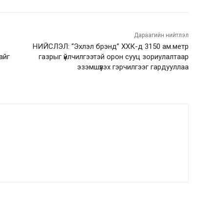
Дараагийн нийтлэл
НИЙСЛЭЛ: “Эхлэл брэнд” ХХК-д 3150 ам.метр
айг
газрыг үйлчилгээтэй орон сууц зориулалтаар
эзэмшүүлэх гэрчилгээг гардууллаа