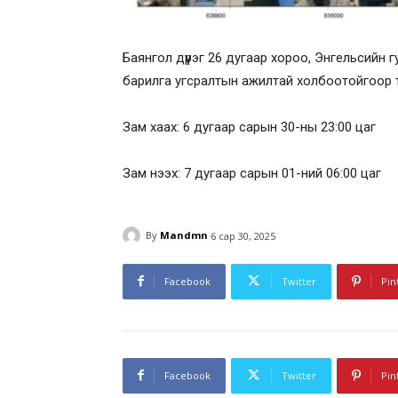
Баянгол дүүрэг 26 дугаар хороо, Энгельсий
барилга угсралтын ажилтай холбоотойгоор т
Зам хаах: 6 дугаар сарын 30-ны 23:00 цаг
Зам нээх: 7 дугаар сарын 01-ний 06:00 цаг
By
Mandmn
6 сар 30, 2025
Facebook
Twitter
Pin
Facebook
Twitter
Pin