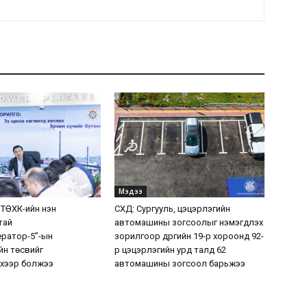
Мэдээ
 ТӨХК-ийн нэн
СХД: Сургууль, цэцэрлэгийн
тай
автомашины зогсоолыг нэмэгдүүлэх
ератор-5”-ын
зорилгоор дүүргийн 19-р хороонд 92-
н төсвийг
р цэцэрлэгийн урд талд 62
хээр болжээ
автомашины зогсоол барьжээ