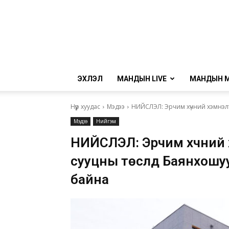
ЭХЛЭЛ
МАНДЫН LIVE
МАНДЫН 
Нүүр хуудас
Мэдээ
НИЙСЛЭЛ: Эрчим хүчний хэмнэлтт
Мэдээ
Нийгэм
НИЙСЛЭЛ: Эрчим хүчний 
сууцны төслүүд Баянхош
байна