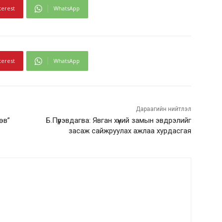
terest
WhatsApp
terest
WhatsApp
Дараагийн нийтлэл
өв”
Б.Пүрэвдагва: Явган хүний замын эвдрэлийг
засаж сайжруулах ажлаа хурдасгая