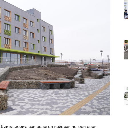
 бүлүүдэд зориулсан орлогод нийцсэн ногоон орон