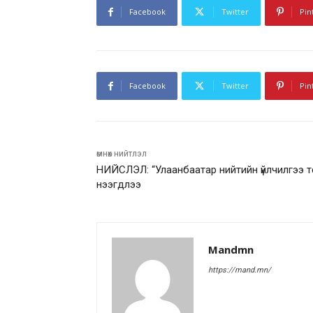
Facebook
Twitter
Pin
Facebook
Twitter
Pin
өмнөх нийтлэл
НИЙСЛЭЛ: “Улаанбаатар нийтийн үйлчилгээ т
нээгдлээ
Mandmn
https://mand.mn/