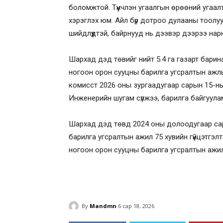
боломжтой. Түүнчлэн угаалгын өрөөний угаалту
хэрэглэх юм. Айл бүр дотроо дулааны тоолу
шийдлүүдтэй, байрнууд нь дээвэр дээрээ нар
Шархад дэд төвийг нийт 5.4 га газарт барин
ногоон орон сууцны барилга угсралтын ажлы
комисст 2026 оны зургаадугаар сарын 15-ны
Инженерийн шугам сүлжээ, барилга байгуула
Шархад дэд төвд 2024 оны долоодугаар сар
барилга угсралтын ажил 75 хувийн гүйцэтгэл
ногоон орон сууцны барилга угсралтын ажил 
By
Mandmn
6 сар 18, 2026