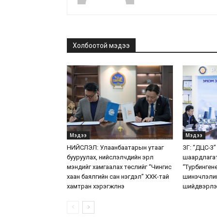
Холбоотой мэдээ
Мэдээ
Мэдээ
НИЙСЛЭЛ: Улаанбаатарын утааг
ЗГ: “ДЦС-3”
бууруулах, нийслэлчүүдийн эрүүл
шаардлага
мэндийг хамгаалах төслийг “Чингис
“Турбинген
хаан баялгийн сан нэгдэл” ХХК-тай
шинэчлэлий
хамтран хэрэгжүүлнэ
шийдвэрлэ