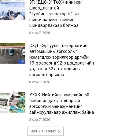
ЗГ: “ДЦС-3” ТӨХК-ийн нэн
шаардлагатай
“Турбингенератор-5”-ын
шинэчлэлийн төсвийг
шийдвэрлэхээр болжээ
8 сар 7, 2026
СХД: Сургууль, цэцэрлэгийн
автомашины зогсоолыг
нэмэгдүүлэх зорилгоор дүүргийн
19-р хороонд 92-р цэцэрлэгийн
урд талд 62 автомашины
зогсоол барьжээ
8 сар 7, 2026
УХХК: Нийтийн эзэмшлийн 50
байршил дахь төлбөртэй
зогсоолын менежментийг
сайжруулахаар ажиллаж байна
8 сар 7, 2026
илүү их ачаалах