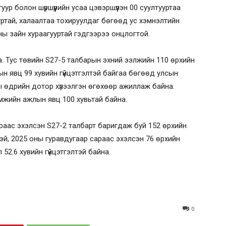
ур болон шүршүүрийн усаа цэвэршүүлэн 00 суултууртаа
уртай, халаалтаа тохируулдаг бөгөөд ус хэмнэлтийн
ны зайн хураагууртай гэдгээрээ онцлогтой.
а. Тус төвийн S27-5 талбарын эхний ээлжийн 110 өрхийн
н явц 99 хувийн гүйцэтгэлтэй байгаа бөгөөд улсын
 өдрийн дотор хүлээлгэн өгөхөөр ажиллаж байна.
мжийн ажлын явц 100 хувьтай байна.
аас эхэлсэн S27-2 талбарт баригдаж буй 152 өрхийн
тэй, 2025 оны гуравдугаар сараас эхэлсэн 76 өрхийн
52.6 хувийн гүйцэтгэлтэй байна.
0