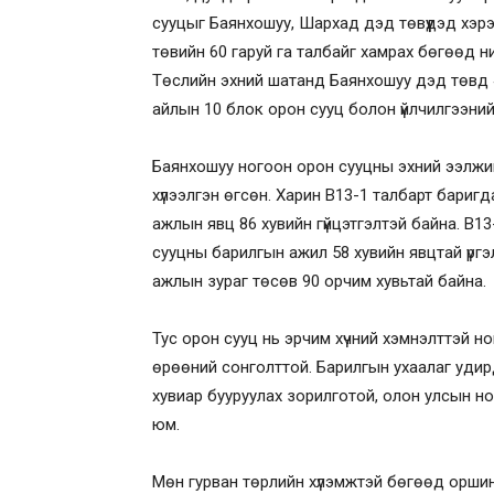
сууцыг Баянхошуу, Шархад дэд төвүүдэд хэрэ
төвийн 60 гаруй га талбайг хамрах бөгөөд н
Төслийн эхний шатанд Баянхошуу дэд төвд 
айлын 10 блок орон сууц болон үйлчилгээни
Баянхошуу ногоон орон сууцны эхний ээлжи
хүлээлгэн өгсөн. Харин B13-1 талбарт бари
ажлын явц 86 хувийн гүйцэтгэлтэй байна. B1
сууцны барилгын ажил 58 хувийн явцтай үрг
ажлын зураг төсөв 90 орчим хувьтай байна.
Тус орон сууц нь эрчим хүчний хэмнэлттэй н
өрөөний сонголттой. Барилгын ухаалаг уди
хувиар бууруулах зорилготой, олон улсын н
юм.
Мөн гурван төрлийн хүлэмжтэй бөгөөд оршин