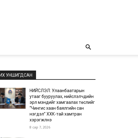
ИХ УНШИГДСАН
НИЙСЛЭЛ: Улаанбаатарын
утааг бууруулах, нийслэлчүүдийн
эрүүл мэндийг хамгаалах төслийг
“Чингис хаан баялгийн сан
нэгдэл” ХХК-тай хамтран
хэрэгжүүлнэ
8 сар 7, 2026