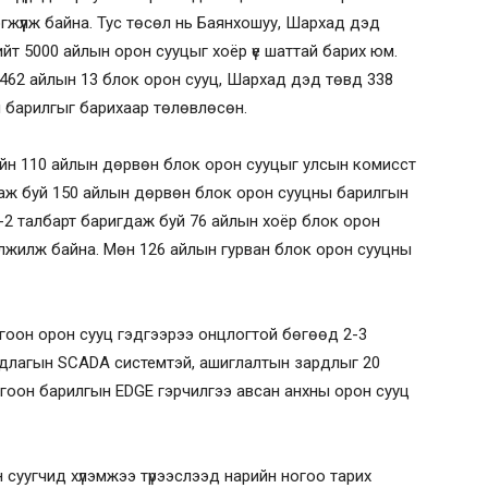
гжүүлж байна. Тус төсөл нь Баянхошуу, Шархад дэд
ийт 5000 айлын орон сууцыг хоёр үе шаттай барих юм.
462 айлын 13 блок орон сууц, Шархад дэд төвд 338
й барилгыг барихаар төлөвлөсөн.
йн 110 айлын дөрвөн блок орон сууцыг улсын комисст
гдаж буй 150 айлын дөрвөн блок орон сууцны барилгын
3-2 талбарт баригдаж буй 76 айлын хоёр блок орон
элжилж байна. Мөн 126 айлын гурван блок орон сууцны
огоон орон сууц гэдгээрээ онцлогтой бөгөөд 2-3
рдлагын SCADA системтэй, ашиглалтын зардлыг 20
огоон барилгын EDGE гэрчилгээ авсан анхны орон сууц
 суугчид хүлэмжээ түрээслээд нарийн ногоо тарих