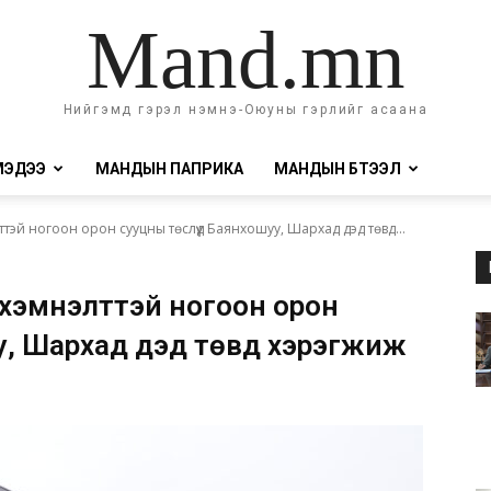
Mand.mn
Нийгэмд гэрэл нэмнэ-Оюуны гэрлийг асаана
МЭДЭЭ
МАНДЫН ПАПРИКА
МАНДЫН БҮТЭЭЛ
эй ногоон орон сууцны төслүүд Баянхошуу, Шархад дэд төвд...
хэмнэлттэй ногоон орон
уу, Шархад дэд төвд хэрэгжиж