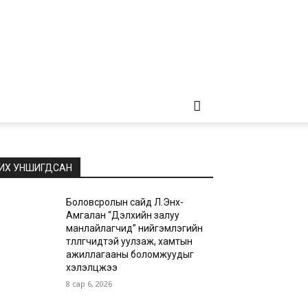
ИХ УНШИГДСАН
Боловсролын сайд Л.Энх-
Амгалан “Дэлхийн залуу
манлайлагчид” нийгэмлэгийн
төлөөлөгчидтэй уулзаж, хамтын
ажиллагааны боломжуудыг
хэлэлцжээ
8 сар 6, 2026