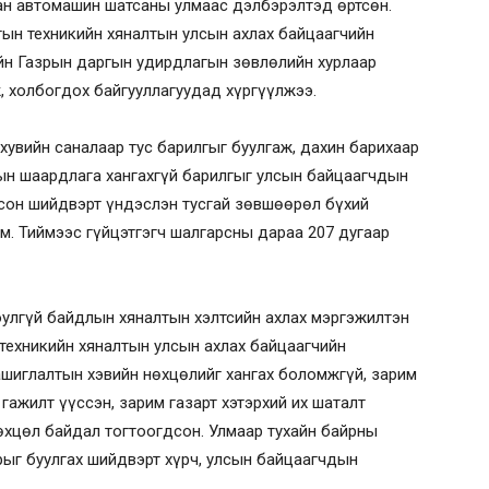
сан автомашин шатсаны улмаас дэлбэрэлтэд өртсөн.
гын техникийн хяналтын улсын ахлах байцаагчийн
ийн Газрын даргын удирдлагын зөвлөлийн хурлаар
, холбогдох байгууллагуудад хүргүүлжээ.
хувийн саналаар тус барилгыг буулгаж, дахин барихаар
ын шаардлага хангахгүй барилгыг улсын байцаагчдын
осон шийдвэрт үндэслэн тусгай зөвшөөрөл бүхий
юм. Тиймээс гүйцэтгэгч шалгарсны дараа 207 дугаар
улгүй байдлын хяналтын хэлтсийн ахлах мэргэжилтэн
 техникийн хяналтын улсын ахлах байцаагчийн
ашиглалтын хэвийн нөхцөлийг хангах боломжгүй, зарим
гажилт үүссэн, зарим газарт хэтэрхий их шаталт
өхцөл байдал тогтоогдсон. Улмаар тухайн байрны
рыг буулгах шийдвэрт хүрч, улсын байцаагчдын