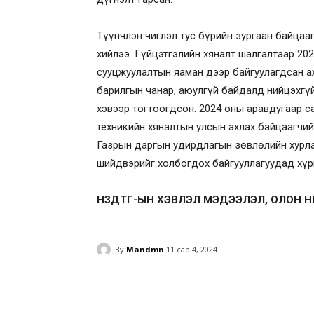
Түүнчлэн чиглэл тус бүрийн зургаан байцааг
хийлээ. Гүйцэтгэлийн хяналт шалгалтаар 202
сууцжуулалтын яаман дээр байгуулагдсан аж
барилгын чанар, аюулгүй байдалд нийцэхгү
хэвээр тогтоогдсон. 2024 оны аравдугаар с
техникийн хяналтын улсын ахлах байцаагчий
Газрын даргын удирдлагын зөвлөлийн хурла
шийдвэрийг холбогдох байгууллагуудад хүрг
НЗДТГ-ЫН ХЭВЛЭЛ МЭДЭЭЛЭЛ, ОЛОН 
By
Mandmn
11 сар 4, 2024
Facebook
Twitter
Pinte