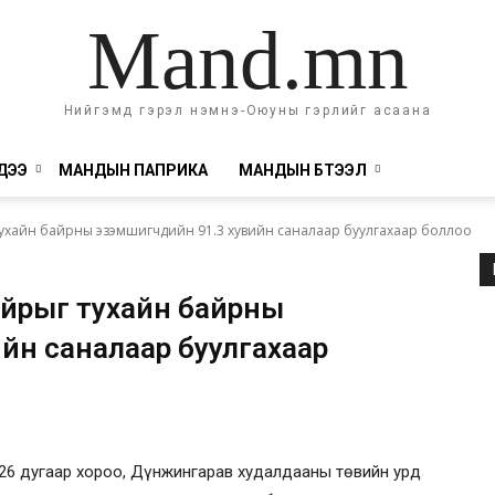
Mand.mn
Нийгэмд гэрэл нэмнэ-Оюуны гэрлийг асаана
ДЭЭ
МАНДЫН ПАПРИКА
МАНДЫН БҮТЭЭЛ
ухайн байрны эзэмшигчдийн 91.3 хувийн саналаар буулгахаар боллоо
айрыг тухайн байрны
йн саналаар буулгахаар
 26 дугаар хороо, Дүнжингарав худалдааны төвийн урд