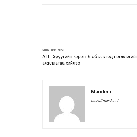
Facebook
Twitter
Pinte
өмнөх нийтлэл
АТГ: Эрүүгийн хэрэгт 6 объектод нэгжлэгий
ажиллагаа хийлээ
Mandmn
https://mand.mn/