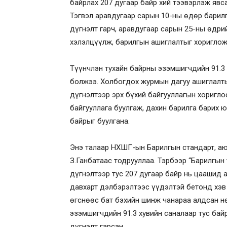
байрлах 207 дугаар байр хий тээвэрлэж яв
Тэгвэл аравдугаар сарын 10-ны өдөр барил
дүгнэлт гарч, аравдугаар сарын 25-ны өдр
хэлэлцүүлж, барилгын ашиглалтыг хориглож
Түүнчлэн тухайн байрны эзэмшигчдийн 91.3 
болжээ. Холбогдох журмын дагуу ашиглалт
дүгнэлтээр эрх бүхий байгууллагын хоригл
байгууллага буулгаж, дахин барилга барих 
байрыг буулгана.
Энэ талаар НХШГ-ын Барилгын стандарт, аю
З.Ганбатаас тодрууллаа. Тэрбээр “Барилгын
дүгнэлтээр тус 207 дугаар байр нь цаашид 
давхарт дэлбэрэлтээс үүдэлтэй бетонд хэв 
өгснөөс бат бэхийн шинж чанараа алдсан н
эзэмшигчдийн 91.3 хувийн саналаар тус бай
дүгнэлт гарсан.