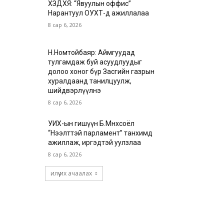
ХЗДХЯ: “Явуулын оффис”
Нарантуул ОУХТ-д ажиллалаа
8 сар 6, 2026
Н.Номтойбаяр: Аймгуудад
тулгамдаж буй асуудлуудыг
долоо хоног бүр Засгийн газрын
хуралдаанд танилцуулж,
шийдвэрлүүлнэ
8 сар 6, 2026
УИХ-ын гишүүн Б.Мөнхсоёл
“Нээлттэй парламент” танхимд
ажиллаж, иргэдтэй уулзлаа
8 сар 6, 2026
илүү их ачаалах