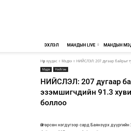
ЭХЛЭЛ
МАНДЫН LIVE
МАНДЫН МЭ
Нүүр хуудас
Мэдээ
НИЙСЛЭЛ: 207 дугаар байрыг т
Мэдээ
Нийгэм
НИЙСЛЭЛ: 207 дугаар б
эзэмшигчдийн 91.3 хуви
боллоо
Өнгөрсөн нэгдүгээр сард Баянзүрх дүүргийн