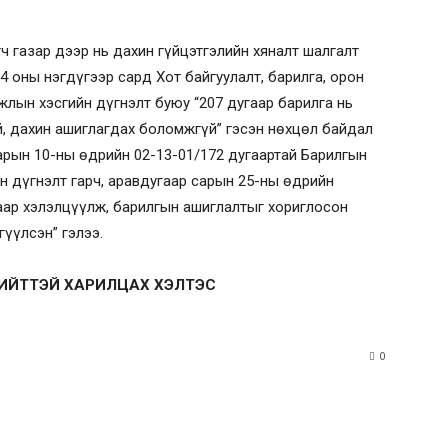
ч газар дээр нь дахин гүйцэтгэлийн хяналт шалгалт
4 оны нэгдүгээр сард Хот байгуулалт, барилга, орон
лын хэсгийн дүгнэлт буюу “207 дугаар барилга нь
й, дахин ашиглагдах боломжгүй” гэсэн нөхцөл байдал
арын 10-ны өдрийн 02-13-01/172 дугаартай Барилгын
н дүгнэлт гарч, аравдугаар сарын 25-ны өдрийн
ар хэлэлцүүлж, барилгын ашиглалтыг хориглосон
үүлсэн” гэлээ.
НИЙТТЭЙ ХАРИЛЦАХ ХЭЛТЭС
0
rest
WhatsApp