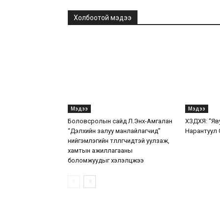
Холбоотой мэдээ
Мэдээ
Мэдээ
Боловсролын сайд Л.Энх-Амгалан
ХЗДХЯ: “Яв
“Дэлхийн залуу манлайлагчид”
Нарантуул 
нийгэмлэгийн төлөөлөгчидтэй уулзаж,
хамтын ажиллагааны
боломжуудыг хэлэлцжээ