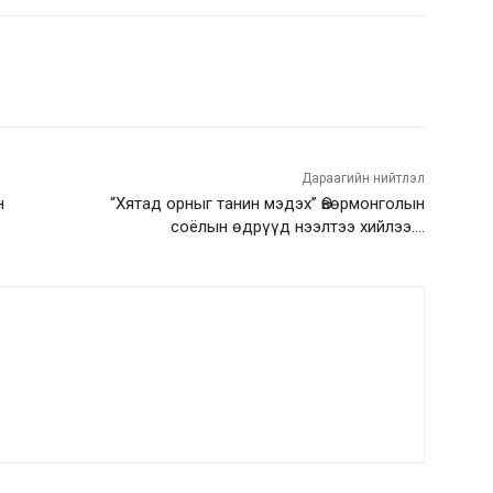
rest
WhatsApp
Дараагийн нийтлэл
н
“Хятад орныг танин мэдэх” Өвөрмонголын
соёлын өдрүүд нээлтээ хийлээ.…