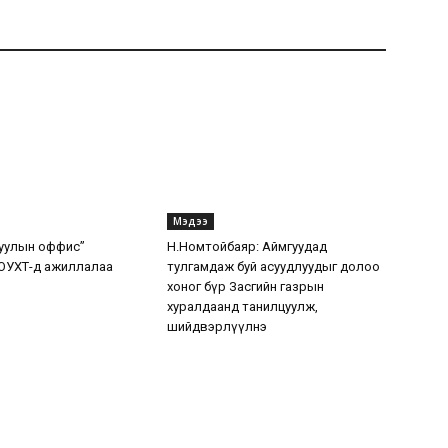
Мэдээ
уулын оффис”
Н.Номтойбаяр: Аймгуудад
ОУХТ-д ажиллалаа
тулгамдаж буй асуудлуудыг долоо
хоног бүр Засгийн газрын
хуралдаанд танилцуулж,
шийдвэрлүүлнэ