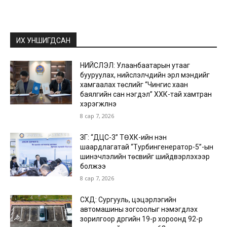
ИХ УНШИГДСАН
НИЙСЛЭЛ: Улаанбаатарын утааг
бууруулах, нийслэлчүүдийн эрүүл мэндийг
хамгаалах төслийг “Чингис хаан
баялгийн сан нэгдэл” ХХК-тай хамтран
хэрэгжүүлнэ
8 сар 7, 2026
ЗГ: “ДЦС-3” ТӨХК-ийн нэн
шаардлагатай “Турбингенератор-5”-ын
шинэчлэлийн төсвийг шийдвэрлэхээр
болжээ
8 сар 7, 2026
СХД: Сургууль, цэцэрлэгийн
автомашины зогсоолыг нэмэгдүүлэх
зорилгоор дүүргийн 19-р хороонд 92-р