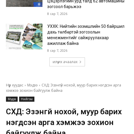
цэцэрлэгийн урд талд 62 автомашины
зогсоол барьжээ
8 сар 7, 2026
УХХК: Нийтийн эзэмшлийн 50 байршил
дахь төлбөртэй зогсоолын
менежментийг сайжруулахаар
ажиллаж байна
8 сар 7, 2026
илүү их ачаалах