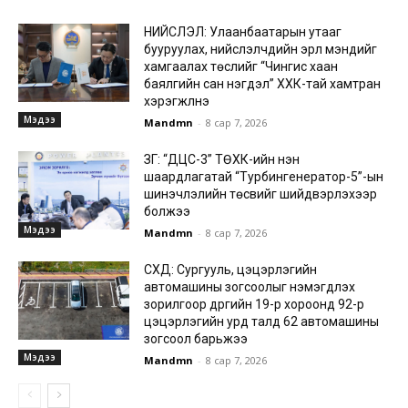
НИЙСЛЭЛ: Улаанбаатарын утааг
бууруулах, нийслэлчүүдийн эрүүл мэндийг
хамгаалах төслийг “Чингис хаан
баялгийн сан нэгдэл” ХХК-тай хамтран
хэрэгжүүлнэ
Мэдээ
Mandmn
-
8 сар 7, 2026
ЗГ: “ДЦС-3” ТӨХК-ийн нэн
шаардлагатай “Турбингенератор-5”-ын
шинэчлэлийн төсвийг шийдвэрлэхээр
болжээ
Мэдээ
Mandmn
-
8 сар 7, 2026
СХД: Сургууль, цэцэрлэгийн
автомашины зогсоолыг нэмэгдүүлэх
зорилгоор дүүргийн 19-р хороонд 92-р
цэцэрлэгийн урд талд 62 автомашины
зогсоол барьжээ
Мэдээ
Mandmn
-
8 сар 7, 2026