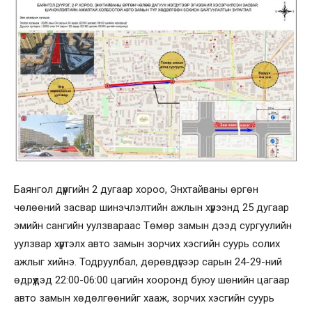
Баянгол дүүргийн 2 дугаар хороо, Энхтайваны өргөн
чөлөөний засвар шинэчлэлтийн ажлын хүрээнд 25 дугаар
эмийн сангийн уулзвараас Төмөр замын дээд сургуулийн
уулзвар хүртэлх авто замын зорчих хэсгийн суурь солих
ажлыг хийнэ. Тодруулбал, дөрөвдүгээр сарын 24-29-ний
өдрүүдэд 22:00-06:00 цагийн хооронд буюу шөнийн цагаар
авто замын хөдөлгөөнийг хааж, зорчих хэсгийн суурь