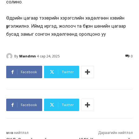
солино.
Өдрийн цагаар тээврийн хэрэгслийн хөдөлгөөн хэвийн
үргэлжилнэ. Иймд иргэд, жолооч та бүхэн шөнийн цагаар
бусад замыг сонгон хөдөлгөөнд оролцоно уу
By
Mandmn
4 сар 24, 2025
0
Facebook
Twitter
Facebook
Twitter
өмнөх нийтлэл
Дараагийн нийтлэл