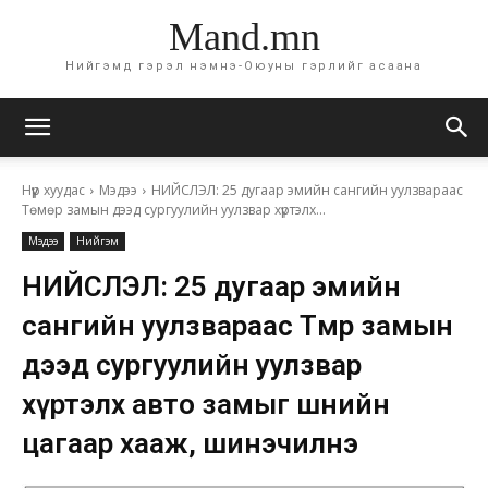
Mand.mn
Нийгэмд гэрэл нэмнэ-Оюуны гэрлийг асаана
Нүүр хуудас
Мэдээ
НИЙСЛЭЛ: 25 дугаар эмийн сангийн уулзвараас
Төмөр замын дээд сургуулийн уулзвар хүртэлх...
Мэдээ
Нийгэм
НИЙСЛЭЛ: 25 дугаар эмийн
сангийн уулзвараас Төмөр замын
дээд сургуулийн уулзвар
хүртэлх авто замыг шөнийн
цагаар хааж, шинэчилнэ