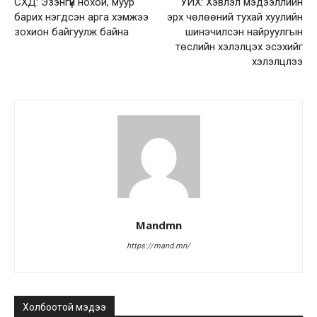
СХД: Эзэнгүй нохой, муур
УИХ: Хэвлэл мэдээллийн
барих нэгдсэн арга хэмжээ
эрх чөлөөний тухай хуулийн
зохион байгуулж байна
шинэчилсэн найруулгын
төслийн хэлэлцэх эсэхийг
хэлэлцлээ
Mandmn
https://mand.mn/
Холбоотой мэдээ