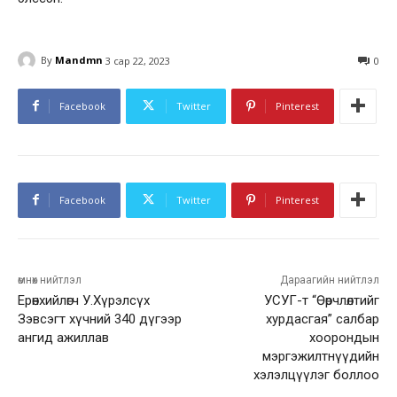
By
Mandmn
3 сар 22, 2023
0
Facebook
Twitter
Pinterest
Facebook
Twitter
Pinterest
өмнөх нийтлэл
Дараагийн нийтлэл
Ерөнхийлөгч У.Хүрэлсүх
УСУГ-т “Өөрчлөлтийг
Зэвсэгт хүчний 340 дүгээр
хурдасгая” салбар
ангид ажиллав
хоорондын
мэргэжилтнүүдийн
хэлэлцүүлэг боллоо