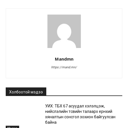
Mandmn
https://mand.mn/
Холбоотой мэдээ
УИХ: ТБХ 67 асуудал хэлэлцэж,
нийслэлийн төсвийн талаарх ерөнхий
хяналтын сонсгол зохион байгуулсан
байна
Мэдээ