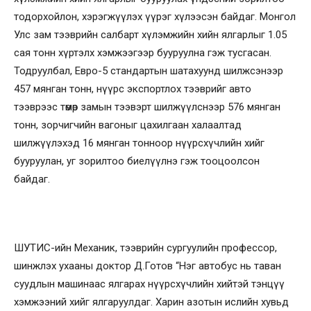
тодорхойлон, хэрэгжүүлэх үүрэг хүлээсэн байдаг. Монгол
Улс зам тээврийн салбарт хүлэмжийн хийн ялгарлыг 1.05
сая тонн хүртэлх хэмжээгээр бууруулна гэж тусгасан.
Тодруулбал, Евро-5 стандартын шатахуунд шилжсэнээр
457 мянган тонн, нүүрс экспортлох тээврийг авто
тээврээс төмөр замын тээвэрт шилжүүлснээр 576 мянган
тонн, зорчигчийн вагоныг цахилгаан халаалтад
шилжүүлэхэд 16 мянган тонноор нүүрсхүчлийн хийг
бууруулан, уг зорилтоо биелүүлнэ гэж тооцоолсон
байдаг.
ШУТИС-ийн Механик, тээврийн сургуулийн профессор,
шинжлэх ухааны доктор Д.Готов “Нэг автобус нь таван
суудлын машинаас ялгарах нүүрсхүчлийн хийтэй тэнцүү
хэмжээний хийг ялгаруулдаг. Харин азотын ислийн хувьд