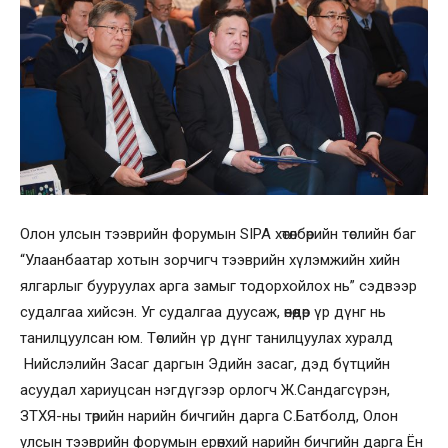
Олон улсын тээврийн форумын SIPA хөтөлбөрийн төслийн баг
“Улаанбаатар хотын зорчигч тээврийн хүлэмжийн хийн
ялгарлыг бууруулах арга замыг тодорхойлох нь” сэдвээр
судалгаа хийсэн. Уг судалгаа дуусаж, өнөөдөр үр дүнг нь
танилцуулсан юм. Төслийн үр дүнг танилцуулах хуралд
Нийслэлийн Засаг даргын Эдийн засаг, дэд бүтцийн
асуудал хариуцсан нэгдүгээр орлогч Ж.Сандагсүрэн,
ЗТХЯ-ны төрийн нарийн бичгийн дарга С.Батболд, Олон
улсын тээврийн форумын ерөнхий нарийн бичгийн дарга Ён