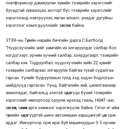
платформоор дамжуулан хувийн тээврийн хэрэгслийг
бусадтай хуваалцах, моторт бус тээврийн хэрэгслийг
хэрэглээнд нэвтрүүлэх, явган алхалт, унадаг дугуйны
хэрэглээг нэмэгдүүлэхийг зөвлөсөн байна.
ЗТХЯ-ны Төрийн нарийн бичгийн дарга С.Батболд
“Нүүрсхүчлийн хийг хамгийн их ялгаруулдаг салбар бол
нэгдүгээрт, эрчим хүчний салбар, хоёрдугаарт, тээврийн
салбар юм. Тодруулбал, нүүрсхүчлийн хийн 22 хувийг
тээврийн салбараас ялгаруулж байгаа тухай судалгаа
гарсан. Үүнийг бууруулахын тулд хэд хэдэн бодлогын
шийдлүүд гаргасан. Үүнд, байгалийн хий, цахилгаанаар
ажилладаг, байгальд ээлтэй хөдөлгүүр бүхий тээврийн
хэрэгслийг импортоор оруулж ирэхэд гааль, НӨАТ-аас
хөнгөлөх, чөлөөлөх арга хэмжээг хэрэгжүүлж байна. Гэтэл яг ийм
төрлийн хөдөлгүүртэй шинэ автомашин харьцангуй цөөн орж
ирдэг. Импортоор орж ирж буй машинуудын 3-5 орчим