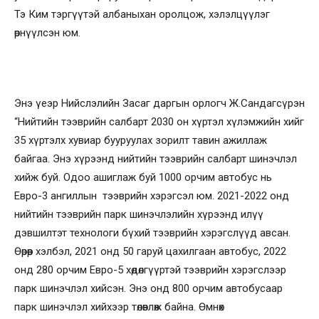
Тэ Ким тэргүүтэй албаныхан оролцож, хэлэлцүүлэг
өрнүүлсэн юм.
Энэ үеэр Нийслэлийн Засаг даргын орлогч Ж.Сандагсүрэн
“Нийтийн тээврийн салбарт 2030 он хүртэл хүлэмжийн хийг
35 хүртэлх хувиар бууруулах зорилт тавин ажиллаж
байгаа. Энэ хүрээнд нийтийн тээврийн салбарт шинэчлэл
хийж буй. Одоо ашиглаж буй 1000 орчим автобус нь
Евро-3 ангиллын тээврийн хэрэгсэл юм. 2021-2022 онд
нийтийн тээврийн парк шинэчлэлийн хүрээнд илүү
дэвшилтэт технологи бүхий тээврийн хэрэгслүүд авсан.
Өөрөөр хэлбэл, 2021 онд 50 гаруй цахилгаан автобус, 2022
онд 280 орчим Евро-5 хөдөлгүүртэй тээврийн хэрэгслээр
парк шинэчлэл хийсэн. Энэ онд 800 орчим автобусаар
парк шинэчлэл хийхээр төлөвлөж байна. Өмнөх