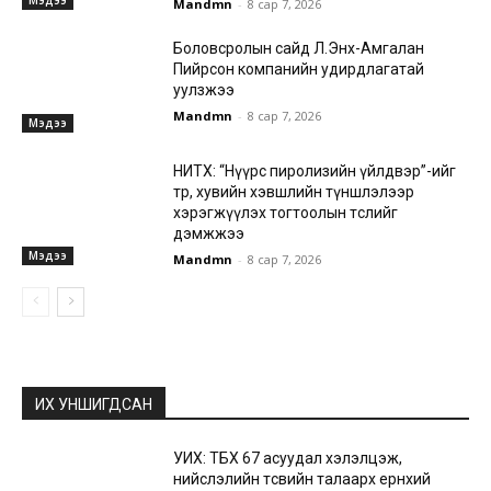
Mandmn
-
8 сар 7, 2026
Боловсролын сайд Л.Энх-Амгалан
Пийрсон компанийн удирдлагатай
уулзжээ
Mandmn
-
8 сар 7, 2026
Мэдээ
НИТХ: “Нүүрс пиролизийн үйлдвэр”-ийг
төр, хувийн хэвшлийн түншлэлээр
хэрэгжүүлэх тогтоолын төслийг
дэмжжээ
Мэдээ
Mandmn
-
8 сар 7, 2026
ИХ УНШИГДСАН
УИХ: ТБХ 67 асуудал хэлэлцэж,
нийслэлийн төсвийн талаарх ерөнхий