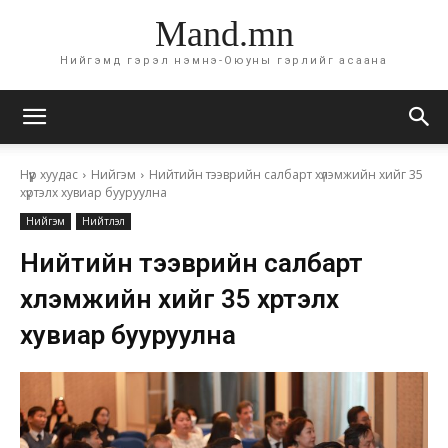
Mand.mn
Нийгэмд гэрэл нэмнэ-Оюуны гэрлийг асаана
Нүүр хуудас
Нийгэм
Нийтийн тээврийн салбарт хүлэмжийн хийг 35
хүртэлх хувиар бууруулна
Нийгэм
Нийтлэл
Нийтийн тээврийн салбарт
хүлэмжийн хийг 35 хүртэлх
хувиар бууруулна