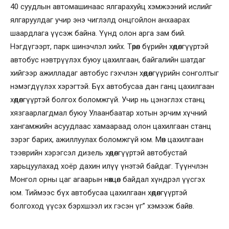
40 суудлын автомашинаас ялгарахуйц хэмжээний ислийг
ялгаруулдаг учир энэ чиглэлд онцгойлон анхаарах
шаардлага үүсэж байна. Үүнд олон арга зам бий.
Нэгдүгээрт, парк шинэчлэл хийх. Төрөл бүрийн хөдөлгүүртэй
автобус нэвтрүүлэх буюу цахилгаан, байгалийн шатдаг
хийгээр ажилладаг автобус гэхчлэн хөдөлгүүрийн сонголтыг
нэмэгдүүлэх хэрэгтэй. Бүх автобусаа дан ганц цахилгаан
хөдөлгүүртэй болгох боломжгүй. Учир нь цэнэглэх станц
хязгаарлагдмал буюу Улаанбаатар хотын эрчим хүчний
хангамжийн асуудлаас хамаараад олон цахилгаан станц
зэрэг барих, ажиллуулах боломжгүй юм. Мөн цахилгаан
тээврийн хэрэгсэл дизель хөдөлгүүртэй автобустай
харьцуулахад хоёр дахин илүү үнэтэй байдаг. Түүнчлэн
Монгол орны цаг агаарын нөхцөл байдал хүндрэл үүсгэх
юм. Тиймээс бүх автобусаа цахилгаан хөдөлгүүртэй
болгоход үүсэх бэрхшээл их гэсэн үг” хэмээж байв.