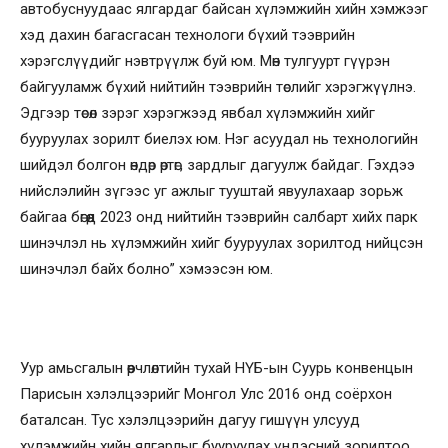
автобуснуудаас ялгардаг байсан хүлэмжийн хийн хэмжээг
хэд дахин багасгасан технологи бүхий тээврийн
хэрэгслүүдийг нэвтрүүлж буй юм. Мөн тулгуурт гүүрэн
байгууламж бүхий нийтийн тээврийн төслийг хэрэгжүүлнэ.
Эдгээр төсөл зэрэг хэрэгжээд явбал хүлэмжийн хийг
бууруулах зорилт биелэх юм. Нэг асуудал нь технологийн
шийдэл болгон өндөр өртөг, зардлыг дагуулж байдаг. Гэхдээ
нийслэлийн зүгээс уг ажлыг тууштай явуулахаар зорьж
байгаа бөгөөд 2023 онд нийтийн тээврийн салбарт хийх парк
шинэчлэл нь хүлэмжийн хийг бууруулах зорилтод нийцсэн
шинэчлэл байх болно” хэмээсэн юм.
Уур амьсгалын өөрчлөлтийн тухай НҮБ-ын Суурь конвенцын
Парисын хэлэлцээрийг Монгол Улс 2016 онд соёрхон
баталсан. Тус хэлэлцээрийн дагуу гишүүн улсууд
хүлэмжийн хийн ялгарлыг бууруулах үндэсний зорилтоо