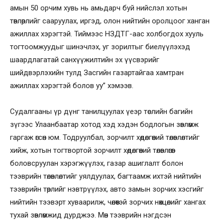
амын 50 орчим хувь нь амьдарч буй нийслэл хотын
төвлөрлийг сааруулах, иргэд, олон нийтийн оролцоог ханган
ажиллах хэрэгтэй. Тиймээс НЗДТГ-аас холбогдох хууль
тогтоомжуудыг шинэчлэх, уг зорилтыг биелүүлэхэд
шаардлагатай санхүүжилтийн эх үүсвэрийг
шийдвэрлэхийн тулд Засгийн газартайгаа хамтран
ажиллах хэрэгтэй болов уу” хэмээв.
Судалгааны үр дүнг танилцуулах үеэр төслийн багийн
зүгээс Улаанбаатар хотод хэд хэдэн бодлогын зөвлөмж
гаргаж өгсөн юм. Тодруулбал, зорчилт хөдөлгөөний төлөвлөлтийг
хийж, хотын тогтвортой зорчилт хөдөлгөөний төлөвлөгөөг
боловсруулан хэрэгжүүлэх, газар ашиглалт болон
тээврийн төлөвлөлтийг уялдуулах, багтаамж ихтэй нийтийн
тээврийн төрлийг нэвтрүүлэх, авто замын зорчих хэсгийг
нийтийн тээвэрт хуваарилж, чөлөөтэй зорчих нөхцөлийг хангах
тухай зөвлөмжид дурджээ. Мөн тээврийн нэгдсэн