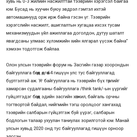
хувь нь 0-3 жилийн насжилттай тээврийн хэрэгсэл байгаа
юм. Бусад нь хуучин буюу эвдрэл гэмтэл ихтэй
автомашинууд орж ирж байна гэсэн үг. Тээврийн
хэрэгслийн насжилт, ашиглалтын хугацаа ихсэх тусам
механизмуудын үйл ажиллагаа доголдон, дутуу шаталт
явагдсаны улмаас хүлэмжийн хийн ялгарал үүсэж байна”
хэмээн тодотгож байлаа.
Олон улсын тээврийн форум нь Засгийн газар хоорондын
байгууллага бөгөөд өдгөө 64 гишүүн улс тус байгууллагад
бүртгэлтэй аж. Уг байгууллага нь тээврийн бүх төрлийг
хамарсан судалгааны байгууллага /think tank/-ын үүргийг
гүйцэтгэдэг бөгөөд эдийн засгийн хөгжил, байгаль орчны
тогтвортой байдал, нийгмийн тэгш оролцоог хангахад
тээврийн салбарын гүйцэтгэж буй үүрэг, салбарын
бодлогын талаар ухуулан таниулах зорилготой юм. Манай
улсын хувьд 2020 онд тус байгууллагад гишүүн орноор
элссэн.