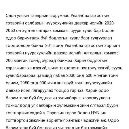
Олон улсын тээврийн форумаас Улаанбаатар хотын
тээврийн салбарын нүүрсхүчлийн давхар ислийн 2020-
2050 он хүртэл ялгарах хэмжээг суурь хувилбар болон
одоо баримталж буй бодлогын хувилбарт тулгуурлан
тооцоолсон байна. 2015 онд Улаанбаатар хотын зорчигч
тээврийн нүүрсхүчлийн давхар ислийн ялгарлын хэмжээ
200 мянган тоннд хүрээд байжээ. Харин бодлогын
хэрэгжилт хангахгүй, шинэ технологи нэвтрүүлэхгүй, суурь
хувилбараараа цаашид явбал 2030 онд 500 мянган тонн
орчим, 2050 онд 900 мянган гаруй тонн нүүрсхүчлийн
давхар исэл
ялгаруулах тооцоо гарчээ. Харин одоо
баримталж буй бодлогын хувилбарыг хэрэгжүүлсэн
тохиолдолд уг салбарын хүлэмжийн хийн ялгарал буурч
тогтворжих хэдий ч Парисын гэрээ болон НҮБ-ын
тогтвортой хөгжлийн зорилтыг хангаж чадахгүй аж. Одоо
баримталж буй бодлогын чиглэлд их багтаамжийн