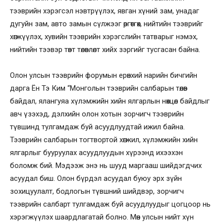
тээврийн хэрэгсэл нэвтрүүлэх, явган хүний зам, унадаг
дугуйн зам, авто замын сүлжээг өргөтгөх, нийтийн тээврийг
хөгжүүлэх, хувийн тээврийн хэрэгслийн татварыг нэмэх,
нийтийн тээвэр төвт төлөвлөлт хийх зэргийг тусгасан байна.
Олон улсын тээврийн форумын ерөнхий нарийн бичгийн
дарга Ён Тэ Ким “Монголын тээврийн салбарын төлөв
байдал, ялангуяа хүлэмжийн хийн ялгарлын нөхцөл байдлыг
авч үзэхэд, дэлхийн олон хотын зорчигч тээврийн
түвшинд тулгамдаж буй асуудлуудтай ижил байна.
Тээврийн салбарын тогтвортой хөгжил, хүлэмжийн хийн
ялгарлыг бууруулах асуудлуудын хүрээнд ихээхэн
боломж бий. Мэдээж энэ нь шууд маргааш шийдэгдчих
асуудал биш. Олон бүрдэл асуудал буюу эрх зүйн
зохицуулалт, бодлогын түвшний шийдвэр, зорчигч
тээврийн салбарт тулгамдаж буй асуудлуудыг цогцоор нь
хэрэгжүүлэх шаардлагатай болно. Мөн улсын нийт хүн