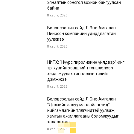
хяналтын сонсгол зохион байгуулсан
байна
8 сар 7, 2026
Боловсролын сайд Л.Энх-Амгалан
Пийрсон компанийн удирдлагатай
уулзжээ
8 сар 7, 2026
НИТХ: “Нүүрс пиролизийн үйлдвэр”-ийг
төр, хувийн хэвшлийн түншлэлээр
хэрэгжүүлэх тогтоолын төслийг
дэмжжээ
8 сар 7, 2026
Боловсролын сайд Л.Энх-Амгалан
“Дэлхийн залуу манлайлагчид”
нийгэмлэгийн төлөөлөгчидтэй уулзаж,
хамтын ажиллагааны боломжуудыг
хэлэлцжээ
8 сар 6, 2026