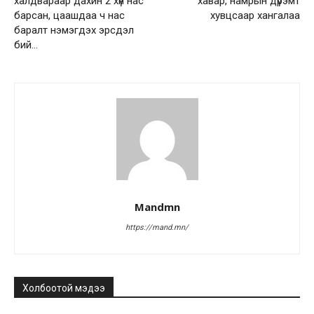
халдвараар дахин 2 хүн нас
хавар, намрын дүрэмт
барсан, цаашдаа ч нас
хувцсаар хангалаа
баралт нэмэгдэх эрсдэл
бий…
Mandmn
https://mand.mn/
Холбоотой мэдээ