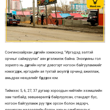
Сонгинохайрхан дүүргийн хэмжээнд “Иргэдэд ээлтэй
орчныг сайжруулах” аян үргэлжилж байна. Энэхүү аяны гол
зорилго нь дүүргийн нутаг дэвсгэрт ногоон байгууламжийг
нэмэгдүүлж, иргэдийн ая тухтай аюулгүй орчинд ажиллаж,
амьдрах нөхцөлийг бүрдүүлэх юм.
Тиймээс 5, 6, 27, 37 дугаар хороодын нийтийн эзэмшлийн
зам талбайд зөвшөөрөлгүй байрлуулсан, стандарт бус,
ногоон байгууламж руу түрж орсон болон эвдэрч,
хуучирсан мэдээллийн болон зарын самбаруудыг