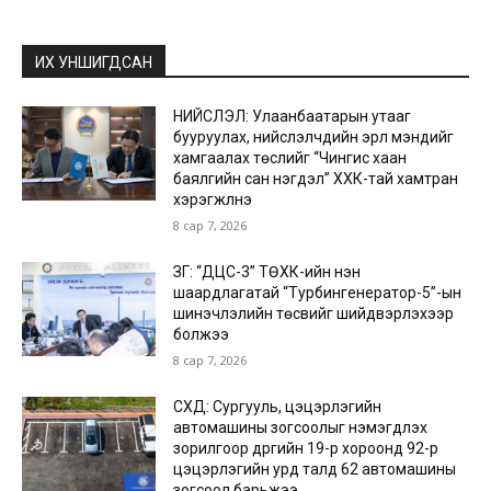
ИХ УНШИГДСАН
НИЙСЛЭЛ: Улаанбаатарын утааг
бууруулах, нийслэлчүүдийн эрүүл мэндийг
хамгаалах төслийг “Чингис хаан
баялгийн сан нэгдэл” ХХК-тай хамтран
хэрэгжүүлнэ
8 сар 7, 2026
ЗГ: “ДЦС-3” ТӨХК-ийн нэн
шаардлагатай “Турбингенератор-5”-ын
шинэчлэлийн төсвийг шийдвэрлэхээр
болжээ
8 сар 7, 2026
СХД: Сургууль, цэцэрлэгийн
автомашины зогсоолыг нэмэгдүүлэх
зорилгоор дүүргийн 19-р хороонд 92-р
цэцэрлэгийн урд талд 62 автомашины
зогсоол барьжээ