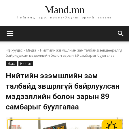
Mand.mn
Нийгэмд гэрэл нэмнэ-Оюуны гэрлийг асаана
Нүүр хуудас
Мэдээ
Нийтийн эзэмшлийн зам талбайд зөвшөөрөлгүй
байрлуулсан мэдээллийн болон зарын 89 самбарыг буулгалаа
Мэдээ
Нийгэм
Нийтийн эзэмшлийн зам
талбайд зөвшөөрөлгүй байрлуулсан
мэдээллийн болон зарын 89
самбарыг буулгалаа