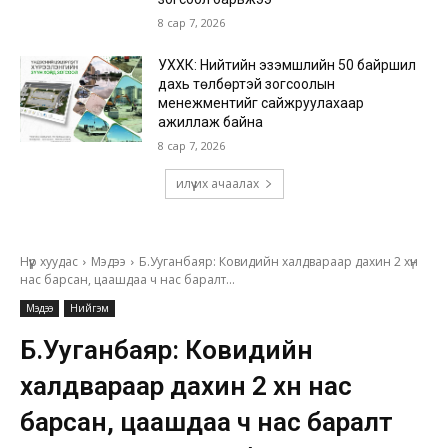
8 сар 7, 2026
УХХК: Нийтийн эзэмшлийн 50 байршил
дахь төлбөртэй зогсоолын
менежментийг сайжруулахаар
ажиллаж байна
8 сар 7, 2026
илүү их ачаалах