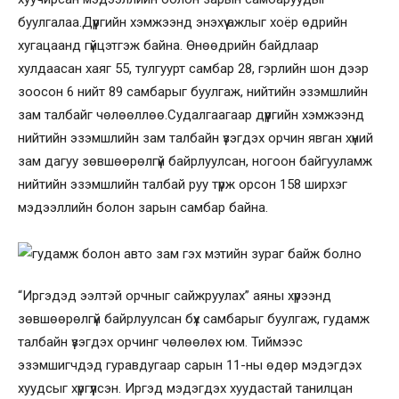
буулгалаа.Дүүргийн хэмжээнд энэхүү ажлыг хоёр өдрийн
хугацаанд гүйцэтгэж байна. Өнөөдрийн байдлаар
хулдаасан хаяг 55, тулгуурт самбар 28, гэрлийн шон дээр
зоосон 6 нийт 89 самбарыг буулгаж, нийтийн эзэмшлийн
зам талбайг чөлөөллөө.Судалгаагаар дүүргийн хэмжээнд
нийтийн эзэмшлийн зам талбайн үзэгдэх орчин явган хүний
зам дагуу зөвшөөрөлгүй байрлуулсан, ногоон байгууламж
нийтийн эзэмшлийн талбай руу түрж орсон 158 ширхэг
мэдээллийн болон зарын самбар байна.
“Иргэдэд ээлтэй орчныг сайжруулах” аяны хүрээнд
зөвшөөрөлгүй байрлуулсан бүх самбарыг буулгаж, гудамж
талбайн үзэгдэх орчинг чөлөөлөх юм. Тиймээс
эзэмшигчдэд гуравдугаар сарын 11-ны өдөр мэдэгдэх
хуудсыг хүргүүлсэн. Иргэд мэдэгдэх хуудастай танилцан