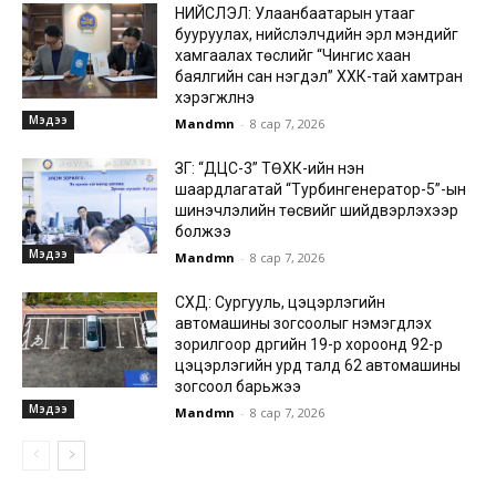
НИЙСЛЭЛ: Улаанбаатарын утааг
бууруулах, нийслэлчүүдийн эрүүл мэндийг
хамгаалах төслийг “Чингис хаан
баялгийн сан нэгдэл” ХХК-тай хамтран
хэрэгжүүлнэ
Мэдээ
Mandmn
-
8 сар 7, 2026
ЗГ: “ДЦС-3” ТӨХК-ийн нэн
шаардлагатай “Турбингенератор-5”-ын
шинэчлэлийн төсвийг шийдвэрлэхээр
болжээ
Мэдээ
Mandmn
-
8 сар 7, 2026
СХД: Сургууль, цэцэрлэгийн
автомашины зогсоолыг нэмэгдүүлэх
зорилгоор дүүргийн 19-р хороонд 92-р
цэцэрлэгийн урд талд 62 автомашины
зогсоол барьжээ
Мэдээ
Mandmn
-
8 сар 7, 2026