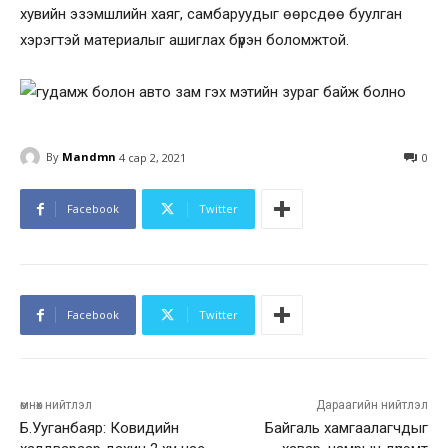
хувийн эзэмшлийн хаяг, самбаруудыг өөрсдөө буулган
хэрэгтэй материалыг ашиглах бүрэн боломжтой.
By
Mandmn
4 сар 2, 2021
0
Facebook
Twitter
Facebook
Twitter
өмнөх нийтлэл
Дараагийн нийтлэл
Б.Ууганбаяр: Ковидийн
Байгаль хамгаалагчдыг