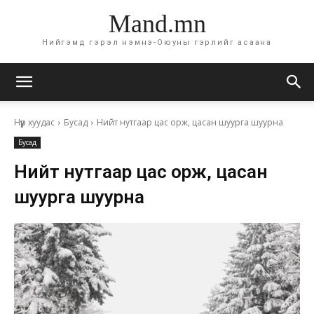
Mand.mn
Нийгэмд гэрэл нэмнэ-Оюуны гэрлийг асаана
Нүүр хуудас
Бусад
Нийт нутгаар цас орж, цасан шуурга шуурна
Бусад
Нийт нутгаар цас орж, цасан
шуурга шуурна