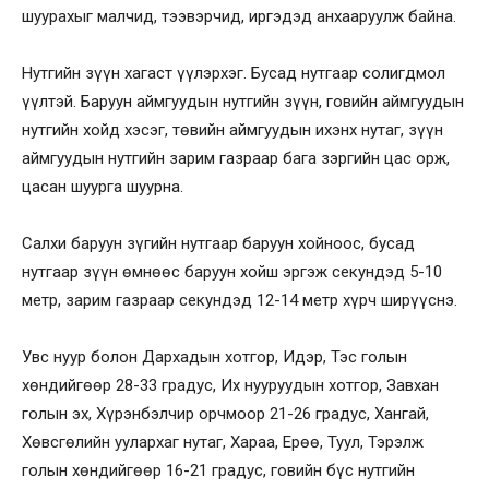
шуурахыг малчид, тээвэрчид, иргэдэд анхааруулж байна.
Нутгийн зүүн хагаст үүлэрхэг. Бусад нутгаар солигдмол
үүлтэй. Баруун аймгуудын нутгийн зүүн, говийн аймгуудын
нутгийн хойд хэсэг, төвийн аймгуудын ихэнх нутаг, зүүн
аймгуудын нутгийн зарим газраар бага зэргийн цас орж,
цасан шуурга шуурна.
Салхи баруун зүгийн нутгаар баруун хойноос, бусад
нутгаар зүүн өмнөөс баруун хойш эргэж секундэд 5-10
метр, зарим газраар секундэд 12-14 метр хүрч ширүүснэ.
Увс нуур болон Дархадын хотгор, Идэр, Тэс голын
хөндийгөөр 28-33 градус, Их нууруудын хотгор, Завхан
голын эх, Хүрэнбэлчир орчмоор 21-26 градус, Хангай,
Хөвсгөлийн уулархаг нутаг, Хараа, Ерөө, Туул, Тэрэлж
голын хөндийгөөр 16-21 градус, говийн бүс нутгийн