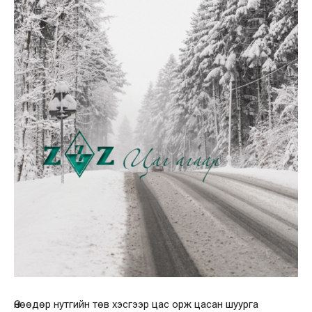
Өнөөдөр нутгийн төв хэсгээр цас орж цасан шуурга