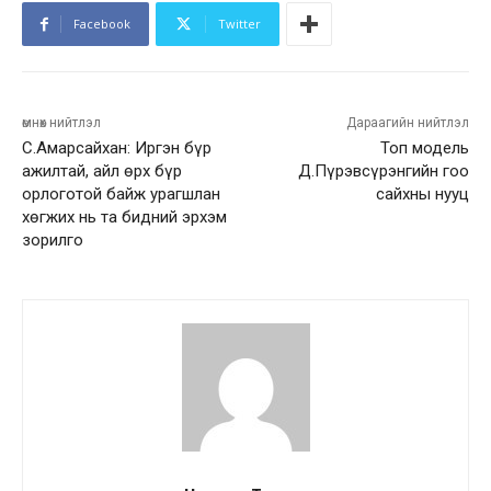
Facebook
Twitter
өмнөх нийтлэл
Дараагийн нийтлэл
С.Амарсайхан: Иргэн бүр
Топ модель
ажилтай, айл өрх бүр
Д.Пүрэвсүрэнгийн гоо
орлоготой байж урагшлан
сайхны нууц
хөгжих нь та бидний эрхэм
зорилго