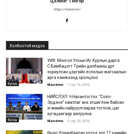
Цэлмэг Тэнгэр
https://mand.mn/
Холбоотой мэдээ
УИХ: Монгол Улсын Их Хурлын дарга
С.Бямбацогт Төрийн далбааны өдөрт
зориулсан цэргийн ёслолын жагсаалын
арга хэмжээнд оролцлоо
Бусад
Mandmn
-
7 сар 10, 2026
НИЙСЛЭЛ: Ч.Насантогтох: “Соёл-
Эрдэнэ” хамтлаг анх эгшиглэж байсан
хөгжмийн найруулгаараа тоглож, цаг
хугацаагаар аялуулна
Бусад
Mandmn
-
6 сар 26, 2026
Өнөөдөр Улаанбаатар хотод өдөртөө 12 хэмийн