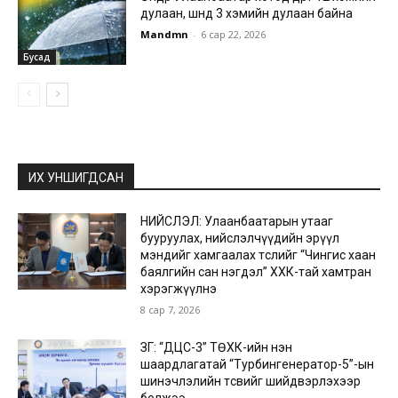
дулаан, шөнөдөө 3 хэмийн дулаан байна
Mandmn
-
6 сар 22, 2026
Бусад
ИХ УНШИГДСАН
НИЙСЛЭЛ: Улаанбаатарын утааг
бууруулах, нийслэлчүүдийн эрүүл
мэндийг хамгаалах төслийг “Чингис хаан
баялгийн сан нэгдэл” ХХК-тай хамтран
хэрэгжүүлнэ
8 сар 7, 2026
ЗГ: “ДЦС-3” ТӨХК-ийн нэн
шаардлагатай “Турбингенератор-5”-ын
шинэчлэлийн төсвийг шийдвэрлэхээр
болжээ