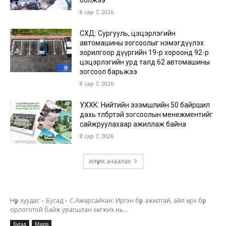
8 сар 7, 2026
СХД: Сургууль, цэцэрлэгийн
автомашины зогсоолыг нэмэгдүүлэх
зорилгоор дүүргийн 19-р хороонд 92-р
цэцэрлэгийн урд талд 62 автомашины
зогсоол барьжээ
8 сар 7, 2026
УХХК: Нийтийн эзэмшлийн 50 байршил
дахь төлбөртэй зогсоолын менежментийг
сайжруулахаар ажиллаж байна
8 сар 7, 2026
илүү их ачаалах